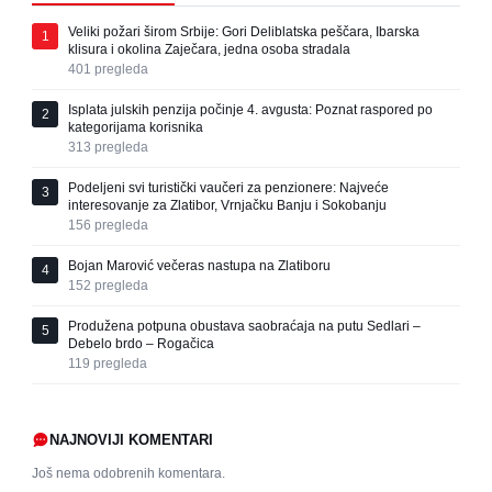
Veliki požari širom Srbije: Gori Deliblatska peščara, Ibarska
1
klisura i okolina Zaječara, jedna osoba stradala
401
pregleda
Isplata julskih penzija počinje 4. avgusta: Poznat raspored po
2
kategorijama korisnika
313
pregleda
Podeljeni svi turistički vaučeri za penzionere: Najveće
3
interesovanje za Zlatibor, Vrnjačku Banju i Sokobanju
156
pregleda
Bojan Marović večeras nastupa na Zlatiboru
4
152
pregleda
Produžena potpuna obustava saobraćaja na putu Sedlari –
5
Debelo brdo – Rogačica
119
pregleda
NAJNOVIJI KOMENTARI
Još nema odobrenih komentara.