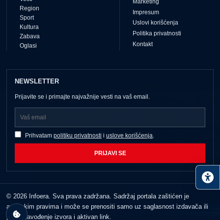
Marketing
Region
Impresum
Sport
Uslovi korišćenja
Kultura
Politika privatnosti
Zabava
Kontakt
Oglasi
NEWSLETTER
Prijavite se i primajte najvažnije vesti na vaš email.
Prihvatam
politiku privatnosti
i
uslove korišćenja
.
PRIJAVI SE
© 2026 Infoera. Sva prava zadržana. Sadržaj portala zaštićen je
autorskim pravima i može se prenositi samo uz saglasnost izdavača ili
jasno navođenje izvora i aktivan link.