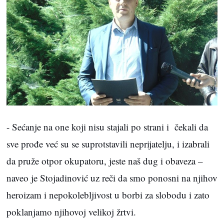
- Sećanje na one koji nisu stajali po strani i čekali da
sve prođe već su se suprotstavili neprijatelju, i izabrali
da pruže otpor okupatoru, jeste naš dug i obaveza –
naveo je Stojadinović uz reči da smo ponosni na njihov
heroizam i nepokolebljivost u borbi za slobodu i zato
poklanjamo njihovoj velikoj žrtvi.