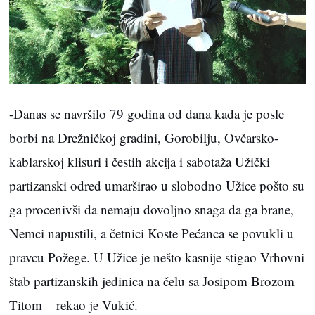
-Danas se navršilo 79 godina od dana kada je posle
borbi na Drežničkoj gradini, Gorobilju, Ovčarsko-
kablarskoj klisuri i čestih akcija i sabotaža Užički
partizanski odred umarširao u slobodno Užice pošto su
ga procenivši da nemaju dovoljno snaga da ga brane,
Nemci napustili, a četnici Koste Pećanca se povukli u
pravcu Požege. U Užice je nešto kasnije stigao Vrhovni
štab partizanskih jedinica na čelu sa Josipom Brozom
Titom – rekao je Vukić.