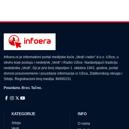
Infoera.rs je informativni portal medijske kuće „Vesti i radio“ d.o.o. Užice, u
okviru koje posluju i nedeljnik „Vesti“ i Radio Užice. Nastavljajući tradiciju
nedeljnika „Vesti“, čiji je prvi broj objavljen 1. oktobra 1941. godine, portal
donosi pravovremene i pouzdane informacije iz Užica, Zlatiborskog okruga i
Srbije. Registracioni broj medija: IN000231
Pouzdano. Brzo. Tačno.
KATEGORIJE
INFO
Srbija
O nama
Vesti