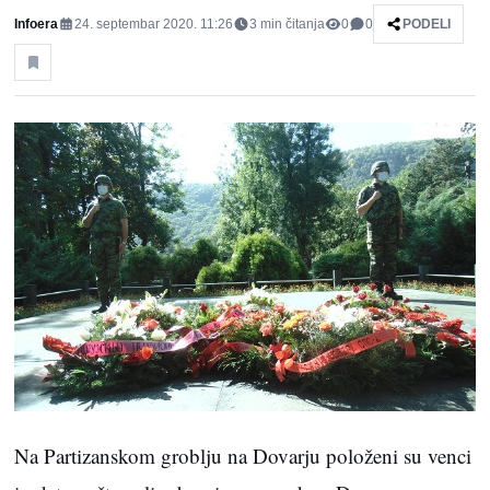
Infoera
24. septembar 2020. 11:26
3
min čitanja
0
0
PODELI
Na Partizanskom groblju na Dovarju položeni su venci