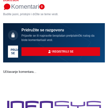
DISKUSIJA
Komentari
0
Budite jasni, pristojni i držite se teme vesti.
Pridružite se razgovoru
Prijavite se ili napravite besplatan pretplatnički nalog da
biste komentarisali vest.
PRIJAVI
REGISTRUJ SE
SE
Učitavanje komentara...