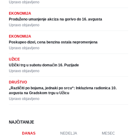
Upravo objavljeno
EKONOMIJA
Produženo umanjenje akciza na gorivo do 16. avgusta
Upravo objavljeno
EKONOMIJA
Poskupeo dizel, cena benzina ostala nepromenjena
Upravo objavljeno
UŽICE
Užički trg u subotu domaćin 16. Puzijade
Upravo objavljeno
DRUŠTVO
„Različiti po bojama, jednaki po srcu“: Inkluzivna radionica 10.
avgusta na Gradskom trgu u Užicu
Upravo objavljeno
NAJČITANIJE
DANAS
NEDELJA
MESEC