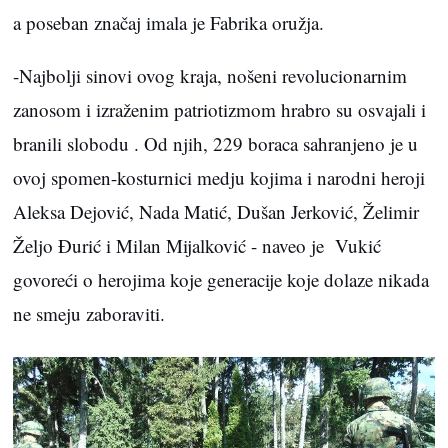
a poseban značaj imala je Fabrika oružja.
-Najbolji sinovi ovog kraja, nošeni revolucionarnim
zanosom i izraženim patriotizmom hrabro su osvajali i
branili slobodu . Od njih, 229 boraca sahranjeno je u
ovoj spomen-kosturnici medju kojima i narodni heroji
Aleksa Dejović, Nada Matić, Dušan Jerković, Želimir
Željo Đurić i Milan Mijalković - naveo je Vukić
govoreći o herojima koje generacije koje dolaze nikada
ne smeju zaboraviti.