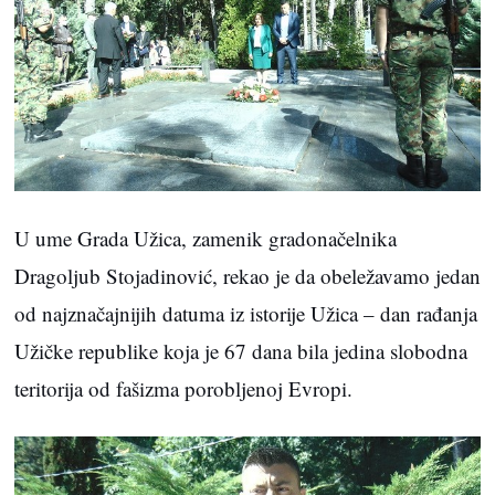
U ume Grada Užica, zamenik gradonačelnika
Dragoljub Stojadinović, rekao je da obeležavamo jedan
od najznačajnijih datuma iz istorije Užica – dan rađanja
Užičke republike koja je 67 dana bila jedina slobodna
teritorija od fašizma porobljenoj Evropi.