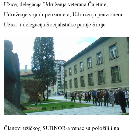
Užice, delegacija Udruženja veterana Čajetine,
Udruženje vojnih penzionera, Udruženja penzionera
Užica i delegacija Socijalističke partije Srbije.
Članovi užičkog SUBNOR-a venac su položili i na