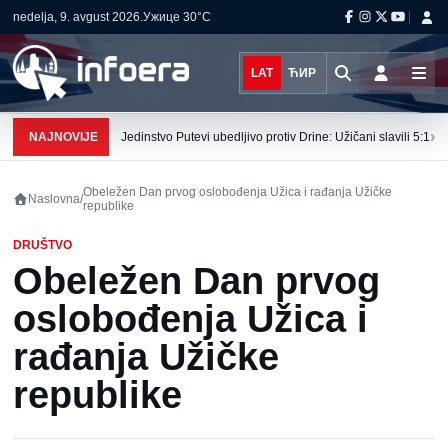
nedelja, 9. avgust 2026.
Ужице
30°C
LAT
ЋИР
›
NAJNOVIJE
Jedinstvo Putevi ubedljivo protiv Drine: Užičani slavili 5:1
Obeležen Dan prvog oslobođenja Užica i rađanja Užičke
Naslovna
/
republike
DRUŠTVO
Obeležen Dan prvog
oslobođenja Užica i
rađanja Užičke
republike