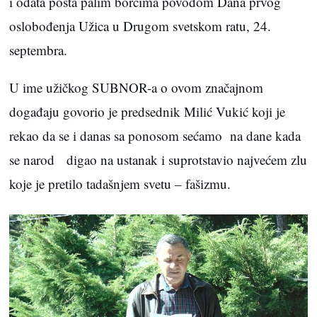
i odata pošta palim borcima povodom Dana prvog
oslobođenja Užica u Drugom svetskom ratu, 24.
septembra.
U ime užičkog SUBNOR-a o ovom značajnom
događaju govorio je predsednik Milić Vukić koji je
rekao da se i danas sa ponosom sećamo na dane kada
se narod digao na ustanak i suprotstavio najvećem zlu
koje je pretilo tadašnjem svetu – fašizmu.