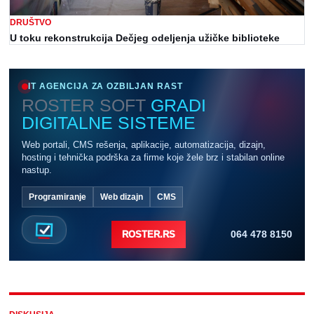
DRUŠTVO
U toku rekonstrukcija Dečjeg odeljenja užičke biblioteke
IT AGENCIJA ZA OZBILJAN RAST
ROSTER SOFT
GRADI
DIGITALNE SISTEME
Web portali, CMS rešenja, aplikacije, automatizacija, dizajn,
hosting i tehnička podrška za firme koje žele brz i stabilan online
nastup.
Programiranje
Web dizajn
CMS
064 478 8150
ROSTER.RS