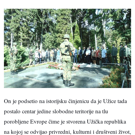
On je podsetio na istorijsku činjenicu da je Užice tada
postalo centar jedine slobodne teritorije na tlu
porobljene Evrope čime je stvorena Užička republika
na kojoj se odvijao privredni, kulturni i društveni život,