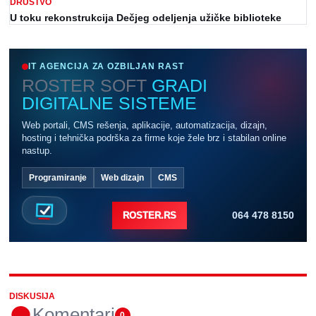
DRUŠTVO
U toku rekonstrukcija Dečjeg odeljenja užičke biblioteke
IT AGENCIJA ZA OZBILJAN RAST
ROSTER SOFT
GRADI
DIGITALNE SISTEME
Web portali, CMS rešenja, aplikacije, automatizacija, dizajn,
hosting i tehnička podrška za firme koje žele brz i stabilan online
nastup.
Programiranje
Web dizajn
CMS
064 478 8150
ROSTER.RS
DISKUSIJA
Komentari
0