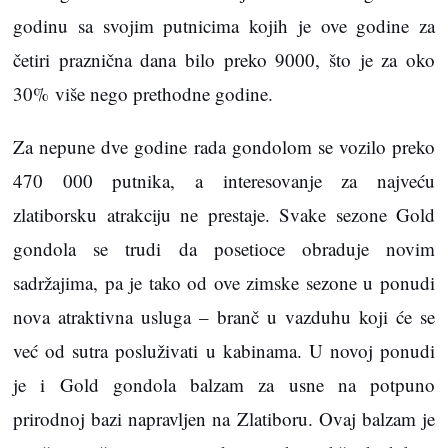
godinu sa svojim putnicima kojih je ove godine za
četiri praznična dana bilo preko 9000, što je za oko
30%
više nego prethodne godine.
Za nepune dve godine rada gondolom se vozilo preko
470 000 putnika, a interesovanje za najveću
zlatiborsku atrakciju ne prestaje. Svake sezone Gold
gondola se trudi da posetioce obraduje novim
sadržajima, pa je tako od ove zimske sezone u ponudi
nova atraktivna usluga – branč u vazduhu koji će se
već od sutra posluživati u kabinama. U novoj ponudi
je i Gold gondola balzam za usne na potpuno
prirodnoj bazi napravljen na Zlatiboru. Ovaj balzam je