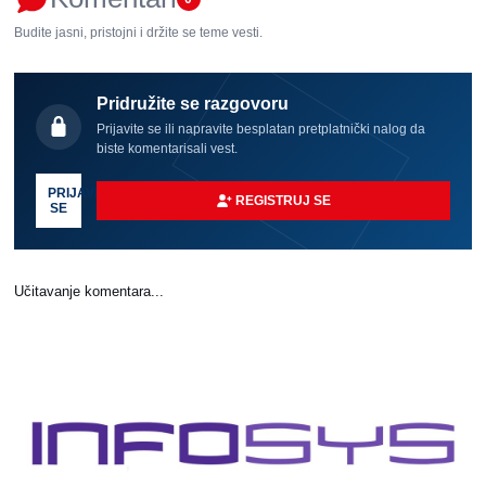
Budite jasni, pristojni i držite se teme vesti.
Pridružite se razgovoru
Prijavite se ili napravite besplatan pretplatnički nalog da
biste komentarisali vest.
PRIJAVI
REGISTRUJ SE
SE
Učitavanje komentara...