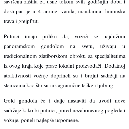
savršena zaštita za usne tokom svih godišnjih doba i
dostupan je u 4 arome: vanila, mandarina, limunska
trava i grejpfrut.
Putnici imaju priliku da, vozeći se najdužom
panoramskom gondolom na svetu, uživaju u
tradicionalnom zlatiborskom obroku sa specijalitetima
iz ovog kraja koje prave lokalni proizvođači. Dodatnoj
atraktivnosti vožnje doprineli su i brojni sadržaji na
stanicama kao što su instagramične tačke i tjubing.
Gold gondola će i dalje nastaviti da uvodi nove
sadržaje kako bi putnici, pored nezaboravnog pogleda i
vožnje, poneli najlepše uspomene.