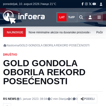
ponedeljak, 10. avgust 2026.
Ужице
21°C
LAT
ЋИР
›
NAJNOVIJE
Nove minimalne akcize na duvanske proizvode
Počinju
Naslovna
/
GOLD GONDOLA OBORILA REKORD POSEĆENOSTI
DRUŠTVO
GOLD GONDOLA
OBORILA REKORD
POSEĆENOSTI
RS NEWS
5. januar 2023. 08:04
2
min čitanja
0
0
PODELI