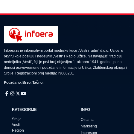
Infoera.rs je informativni portal medijske kuće „Vesti i radio“ d.o.o. Užice, u
okviru koje posluju i nedeljnik „Vesti“ i Radio Užice. Nastavljajući tradiciju
nedeljnika „Vesti“, čiji je prvi broj objavljen 1. oktobra 1941. godine, portal
donosi pravovremene i pouzdane informacije iz Užica, Zlatiborskog okruga i
Srbije. Registracioni broj medija: IN000231
Pouzdano. Brzo. Tačno.
KATEGORIJE
INFO
Srbija
O nama
Vesti
Marketing
Region
Impresum