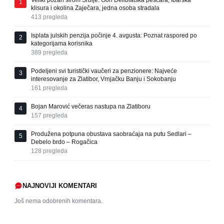
1
klisura i okolina Zaječara, jedna osoba stradala
413
pregleda
Isplata julskih penzija počinje 4. avgusta: Poznat raspored po
2
kategorijama korisnika
389
pregleda
Podeljeni svi turistički vaučeri za penzionere: Najveće
3
interesovanje za Zlatibor, Vrnjačku Banju i Sokobanju
161
pregleda
Bojan Marović večeras nastupa na Zlatiboru
4
157
pregleda
Produžena potpuna obustava saobraćaja na putu Sedlari –
5
Debelo brdo – Rogačica
128
pregleda
NAJNOVIJI KOMENTARI
Još nema odobrenih komentara.