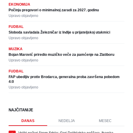
EKONOMIJA
Počinju pregovori o minimalnoj zaradi za 2027. godinu
Upravo objavljeno
FUDBAL
Sloboda savladala Železničar iz Inđije u prijateljskoj utakmici
Upravo objavljeno
MUZIKA
Bojan Marović priredio muzičko veče za pamćenje na Zlatiboru
Upravo objavljeno
FUDBAL
FAP ubedljiv protiv Brodarca, generalna proba završena pobedom
4:0
Upravo objavljeno
NAJČITANIJE
DANAS
NEDELJA
MESEC
Veliki požari širom Srbije: Gori Deliblatska peščara, Ibarska