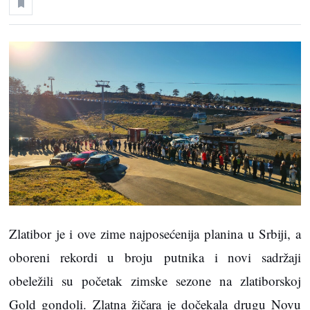
Zlatibor je i ove zime najposećenija planina u Srbiji, a
oboreni rekordi u broju
putnika i novi sadržaji
obeležili su početak zimske sezone na zlatiborskoj
Gold gondoli. Zlatna žičara je dočekala drugu Novu