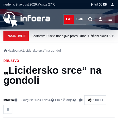
nedelja, 9. avgust 2026.
Ужице
27°C
LAT
ЋИР
›
NAJNOVIJE
Jedinstvo Putevi ubedljivo protiv Drine: Užičani slavili 5:1
Naslovna
/
„Licidersko srce“ na gondoli
DRUŠTVO
„Licidersko srce“ na
gondoli
Infoera
18. avgust 2023. 09:54
1
min čitanja
3
0
PODELI