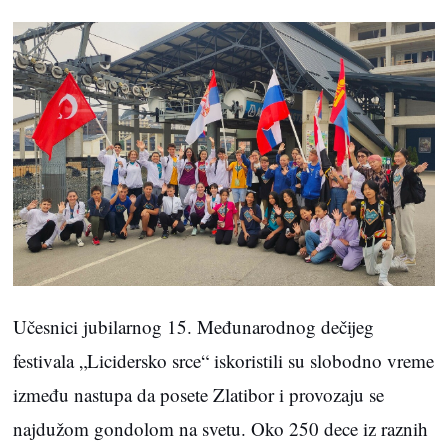
Učesnici jubilarnog 15. Međunarodnog dečijeg
festivala „Licidersko srce“ iskoristili su slobodno vreme
između nastupa da posete Zlatibor i provozaju se
najdužom gondolom na svetu. Oko 250 dece iz raznih