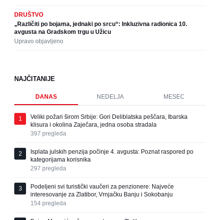
DRUŠTVO
„Različiti po bojama, jednaki po srcu“: Inkluzivna radionica 10.
avgusta na Gradskom trgu u Užicu
Upravo objavljeno
NAJČITANIJE
DANAS
NEDELJA
MESEC
Veliki požari širom Srbije: Gori Deliblatska peščara, Ibarska
1
klisura i okolina Zaječara, jedna osoba stradala
397
pregleda
Isplata julskih penzija počinje 4. avgusta: Poznat raspored po
2
kategorijama korisnika
297
pregleda
Podeljeni svi turistički vaučeri za penzionere: Najveće
3
interesovanje za Zlatibor, Vrnjačku Banju i Sokobanju
154
pregleda