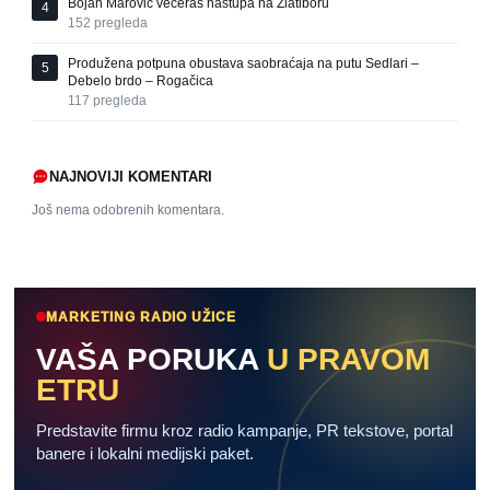
Bojan Marović večeras nastupa na Zlatiboru
4
152
pregleda
Produžena potpuna obustava saobraćaja na putu Sedlari –
5
Debelo brdo – Rogačica
117
pregleda
NAJNOVIJI KOMENTARI
Još nema odobrenih komentara.
MARKETING RADIO UŽICE
VAŠA PORUKA
U PRAVOM
ETRU
Predstavite firmu kroz radio kampanje, PR tekstove, portal
banere i lokalni medijski paket.