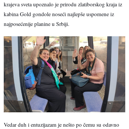
krajeva sveta upoznalo je prirodu zlatiborskog kraja iz
kabina Gold gondole noseći najlepše uspomene iz
najposećenije planine u Srbiji.
Vedar duh i entuzijazam je nešto po čemu su odavno