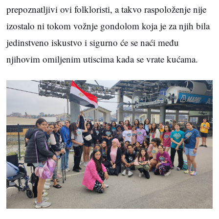
prepoznatljivi ovi folkloristi, a takvo raspoloženje nije
izostalo ni tokom vožnje gondolom koja je za njih bila
jedinstveno iskustvo i sigurno će se naći među
njihovim omiljenim utiscima kada se vrate kućama.