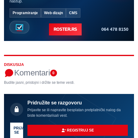
nastup.
Programiranje
Web dizajn
CMS
064 478 8150
ROSTER.RS
DISKUSIJA
Komentari
0
Budite jasni, pristojni i držite se teme vesti.
Pridružite se razgovoru
Prijavite se ili napravite besplatan pretplatnički nalog da
biste komentarisali vest.
PRIJAVI
REGISTRUJ SE
SE