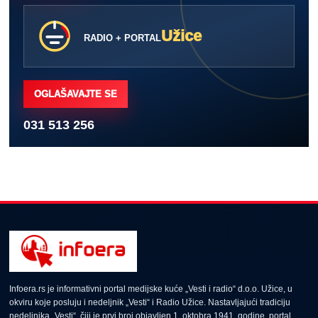
Užice
RADIO + PORTAL
OGLAŠAVAJTE SE
031 513 256
Infoera.rs je informativni portal medijske kuće „Vesti i radio“ d.o.o. Užice, u
okviru koje posluju i nedeljnik „Vesti“ i Radio Užice. Nastavljajući tradiciju
nedeljnika „Vesti“, čiji je prvi broj objavljen 1. oktobra 1941. godine, portal