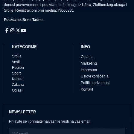
donosi pravovremene i pouzdane informacije iz Užica, Zlatiborskog okruga i
Srbije. Registracioni broj medija: IN000231
Pouzdano. Brzo. Tačno.
KATEGORIJE
INFO
Srbija
O nama
Vesti
Marketing
Region
Impresum
Sport
Uslovi korišćenja
Kultura
Politika privatnosti
Zabava
Kontakt
Oglasi
NEWSLETTER
Prijavite se i primajte najvažnije vesti na vaš email.