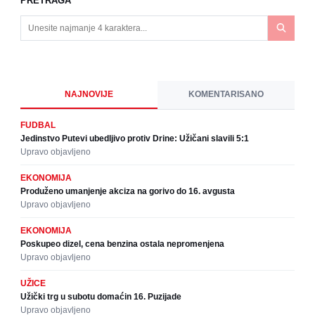
PRETRAGA
NAJNOVIJE
KOMENTARISANO
FUDBAL
Jedinstvo Putevi ubedljivo protiv Drine: Užičani slavili 5:1
Upravo objavljeno
EKONOMIJA
Produženo umanjenje akciza na gorivo do 16. avgusta
Upravo objavljeno
EKONOMIJA
Poskupeo dizel, cena benzina ostala nepromenjena
Upravo objavljeno
UŽICE
Užički trg u subotu domaćin 16. Puzijade
Upravo objavljeno