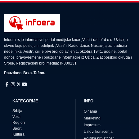
Infoera.rs je informativni portal medijske kuće „Vesti i radio“ d.o.o. Užice, u
okviru koje posluju i nedeljnik „Vesti“ i Radio Užice. Nastavljajući tradiciju
nedeljnika „Vesti“, čiji je prvi broj objavljen 1. oktobra 1941. godine, portal
donosi pravovremene i pouzdane informacije iz Užica, Zlatiborskog okruga i
Srbije. Registracioni broj medija: IN000231
Pouzdano. Brzo. Tačno.
KATEGORIJE
INFO
Srbija
O nama
Vesti
Marketing
Region
Impresum
Sport
Uslovi korišćenja
Kultura
Politika privatnosti