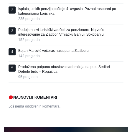
Isplata julskih penzija počinje 4. avgusta: Poznat raspored po
2
kategorijama korisnika
235
pregleda
Podeljeni svi turistički vaučeri za penzionere: Najveće
3
interesovanje za Zlatibor, Vrnjačku Banju i Sokobanju
152
pregleda
Bojan Marović večeras nastupa na Zlatiboru
4
142
pregleda
Produžena potpuna obustava saobraćaja na putu Sedlari –
5
Debelo brdo – Rogačica
95
pregleda
NAJNOVIJI KOMENTARI
Još nema odobrenih komentara.