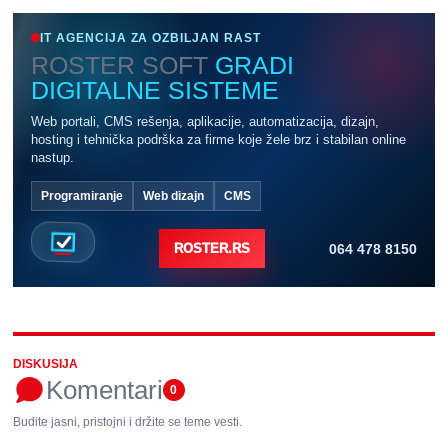
IT AGENCIJA ZA OZBILJAN RAST
ROSTER SOFT
GRADI
DIGITALNE SISTEME
Web portali, CMS rešenja, aplikacije, automatizacija, dizajn,
hosting i tehnička podrška za firme koje žele brz i stabilan online
nastup.
Programiranje
Web dizajn
CMS
064 478 8150
ROSTER.RS
DISKUSIJA
Komentari
0
Budite jasni, pristojni i držite se teme vesti.