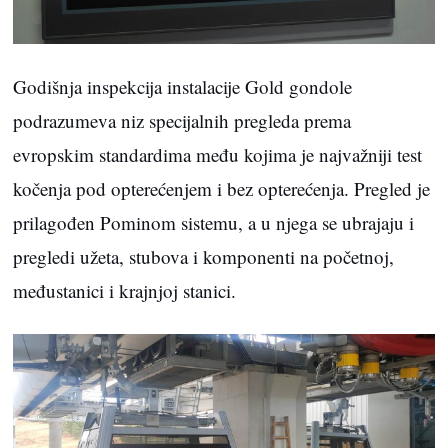
Godišnja inspekcija instalacije Gold gondole
podrazumeva niz specijalnih pregleda prema
evropskim standardima među kojima je najvažniji test
kočenja pod opterećenjem i bez opterećenja. Pregled je
prilagođen Pominom sistemu, a u njega se ubrajaju i
pregledi užeta, stubova i komponenti na početnoj,
međustanici i krajnjoj stanici.