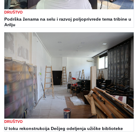
DRUŠTVO
Podrška ženama na selu i razvoj poljoprivrede tema tribine u
Arilju
DRUŠTVO
U toku rekonstrukcija Dečjeg odeljenja užičke biblioteke