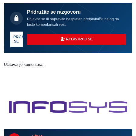
Pridružite se razgovoru
Prijavite se ili napravite besplatan pretplatnički nalog da
biste komentarisali vest.
PRIJAVI
REGISTRUJ SE
SE
Učitavanje komentara...