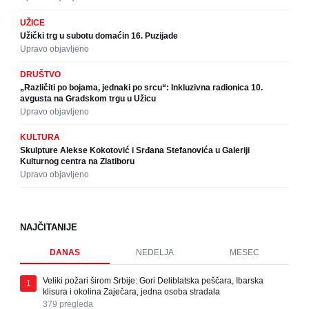
UŽICE
Užički trg u subotu domaćin 16. Puzijade
Upravo objavljeno
DRUŠTVO
„Različiti po bojama, jednaki po srcu“: Inkluzivna radionica 10.
avgusta na Gradskom trgu u Užicu
Upravo objavljeno
KULTURA
Skulpture Alekse Kokotović i Srđana Stefanovića u Galeriji
Kulturnog centra na Zlatiboru
Upravo objavljeno
NAJČITANIJE
DANAS
NEDELJA
MESEC
Veliki požari širom Srbije: Gori Deliblatska peščara, Ibarska
1
klisura i okolina Zaječara, jedna osoba stradala
379
pregleda