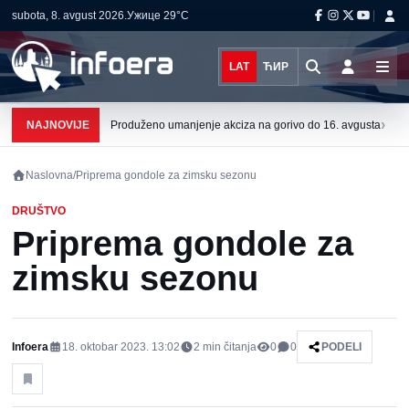
subota, 8. avgust 2026.
Ужице
29°C
LAT
ЋИР
›
NAJNOVIJE
Produženo umanjenje akciza na gorivo do 16. avgusta
Naslovna
/
Priprema gondole za zimsku sezonu
DRUŠTVO
Priprema gondole za
zimsku sezonu
Infoera
18. oktobar 2023. 13:02
2
min čitanja
0
0
PODELI