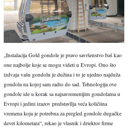
„Instalacija Gold gondole je pravo savršenstvo baš kao
one najbolje koje se mogu videti u Evropi. Ono što
izdvaja vašu gondolu je dužina i to je ujedno najduža
gondola na kojoj sam radio do sad. Tehnologija ove
gondole ide u korak sa najsavremenijim gondolama u
Evropi i jedini izazov predstavllja veća količiina
vremena koja je potrebna za pregled gondole dugačke
devet kilometara“, rekao je vlasnik i driektor firme