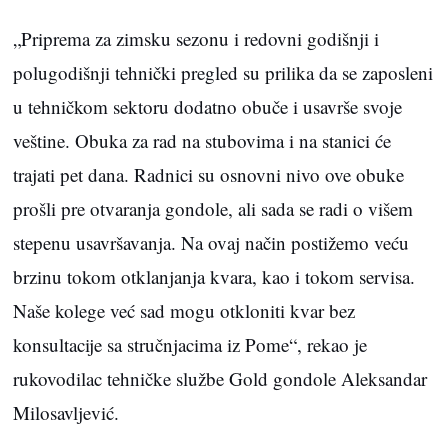
„Priprema za zimsku sezonu i redovni godišnji i
polugodišnji tehnički pregled su prilika da se zaposleni
u tehničkom sektoru dodatno obuče i usavrše svoje
veštine. Obuka za rad na stubovima i na stanici će
trajati pet dana. Radnici su osnovni nivo ove obuke
prošli pre otvaranja gondole, ali sada se radi o višem
stepenu usavršavanja. Na ovaj način postižemo veću
brzinu tokom otklanjanja kvara, kao i tokom servisa.
Naše kolege već sad mogu otkloniti kvar bez
konsultacije sa stručnjacima iz Pome“, rekao je
rukovodilac tehničke službe Gold gondole Aleksandar
Milosavljević.