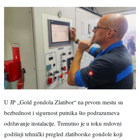
U JP „Gold gondola Zlatibor“ na prvom mestu su
bezbednost i sigurnost putnika što podrazumeva
održavanje instalacije. Trenutno je u toku redovni
godišnji tehnički pregled zlatiborske gondole koji