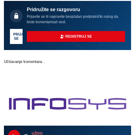
Pridružite se razgovoru
Prijavite se ili napravite besplatan pretplatnički nalog da
biste komentarisali vest.
PRIJAVI
REGISTRUJ SE
SE
Učitavanje komentara...
UŽIVO