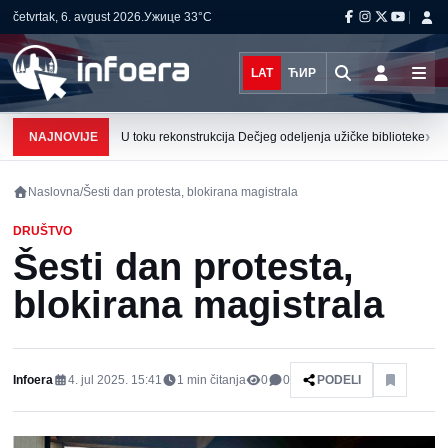
četvrtak, 6. avgust 2026.
Ужице
33°C
LAT
ЋИР
›
NAJNOVIJE
U toku rekonstrukcija Dečjeg odeljenja užičke biblioteke
Naslovna
/
Šesti dan protesta, blokirana magistrala
DRUŠTVO
Šesti dan protesta,
blokirana magistrala
Infoera
4. jul 2025. 15:41
1
min čitanja
0
0
PODELI