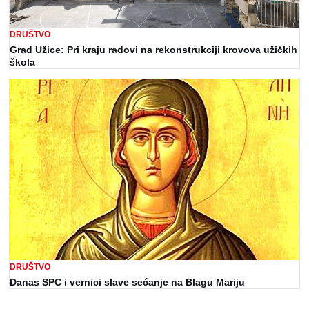
DRUŠTVO
Grad Užice: Pri kraju radovi na rekonstrukciji krovova užičkih
škola
DRUŠTVO
Danas SPC i vernici slave sećanje na Blagu Mariju