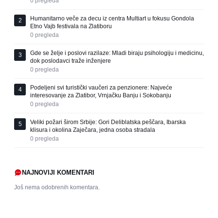
0
pregleda
Humanitarno veče za decu iz centra Multiart u fokusu Gondola
2
Etno Vajb festivala na Zlatiboru
0
pregleda
Gde se želje i poslovi razilaze: Mladi biraju psihologiju i medicinu,
3
dok poslodavci traže inženjere
0
pregleda
Podeljeni svi turistički vaučeri za penzionere: Najveće
4
interesovanje za Zlatibor, Vrnjačku Banju i Sokobanju
0
pregleda
Veliki požari širom Srbije: Gori Deliblatska peščara, Ibarska
5
klisura i okolina Zaječara, jedna osoba stradala
0
pregleda
NAJNOVIJI KOMENTARI
Još nema odobrenih komentara.