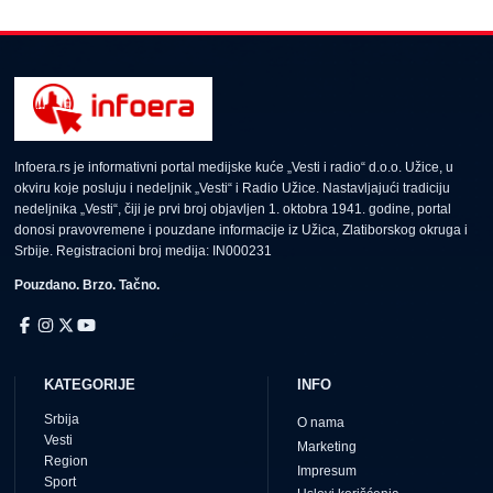
Infoera.rs je informativni portal medijske kuće „Vesti i radio“ d.o.o. Užice, u
okviru koje posluju i nedeljnik „Vesti“ i Radio Užice. Nastavljajući tradiciju
nedeljnika „Vesti“, čiji je prvi broj objavljen 1. oktobra 1941. godine, portal
donosi pravovremene i pouzdane informacije iz Užica, Zlatiborskog okruga i
Srbije. Registracioni broj medija: IN000231
Pouzdano. Brzo. Tačno.
KATEGORIJE
INFO
Srbija
O nama
Vesti
Marketing
Region
Impresum
Sport