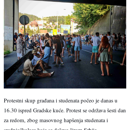
Protestni skup građana i studenata počeo je danas u
16.30 ispred Gradske kuće. Protest se održava šesti dan
za redom, zbog masovnog hapšenja studenata i
srednjoškolaca koje se dešava širom Srbije.