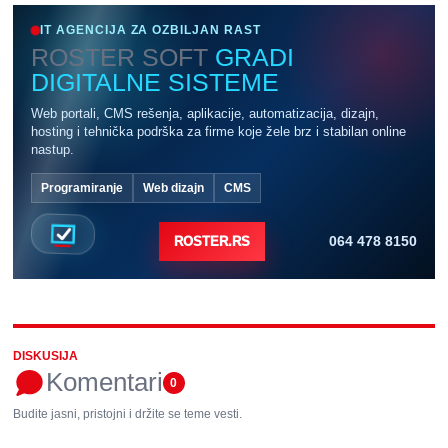
IT AGENCIJA ZA OZBILJAN RAST
ROSTER SOFT
GRADI
DIGITALNE SISTEME
Web portali, CMS rešenja, aplikacije, automatizacija, dizajn,
hosting i tehnička podrška za firme koje žele brz i stabilan online
nastup.
Programiranje
Web dizajn
CMS
064 478 8150
ROSTER.RS
DISKUSIJA
Komentari
0
Budite jasni, pristojni i držite se teme vesti.