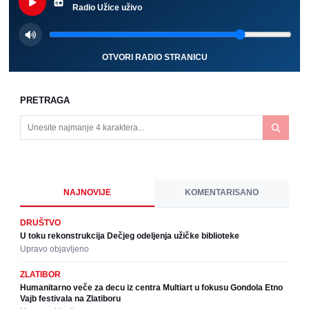
Radio Užice uživo
OTVORI RADIO STRANICU
PRETRAGA
NAJNOVIJE
KOMENTARISANO
DRUŠTVO
U toku rekonstrukcija Dečjeg odeljenja užičke biblioteke
Upravo objavljeno
ZLATIBOR
Humanitarno veče za decu iz centra Multiart u fokusu Gondola Etno
Vajb festivala na Zlatiboru