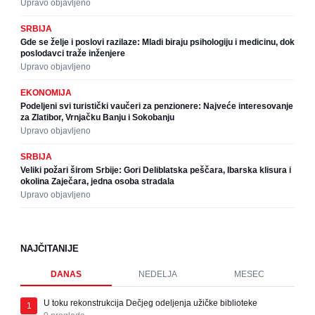
Upravo objavljeno
SRBIJA
Gde se želje i poslovi razilaze: Mladi biraju psihologiju i medicinu, dok
poslodavci traže inženjere
Upravo objavljeno
EKONOMIJA
Podeljeni svi turistički vaučeri za penzionere: Najveće interesovanje
za Zlatibor, Vrnjačku Banju i Sokobanju
Upravo objavljeno
SRBIJA
Veliki požari širom Srbije: Gori Deliblatska peščara, Ibarska klisura i
okolina Zaječara, jedna osoba stradala
Upravo objavljeno
NAJČITANIJE
DANAS
NEDELJA
MESEC
U toku rekonstrukcija Dečjeg odeljenja užičke biblioteke
1