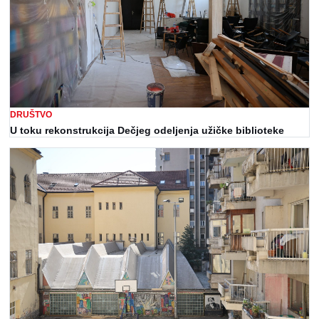
DRUŠTVO
U toku rekonstrukcija Dečjeg odeljenja užičke biblioteke