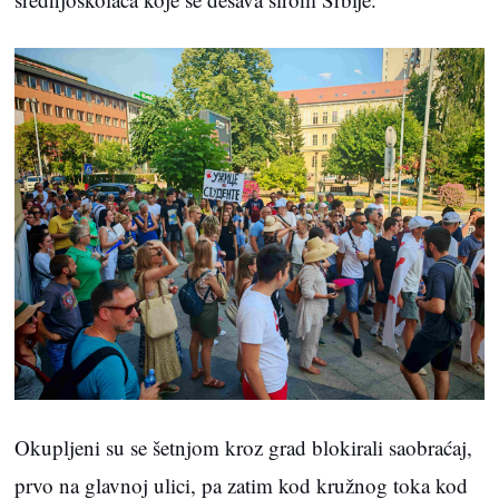
Okupljeni su se šetnjom kroz grad blokirali saobraćaj,
prvo na glavnoj ulici, pa zatim kod kružnog toka kod