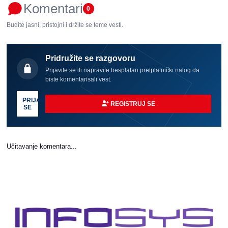
Komentari
0
Budite jasni, pristojni i držite se teme vesti.
Pridružite se razgovoru
Prijavite se ili napravite besplatan pretplatnički nalog da
biste komentarisali vest.
PRIJAVI
REGISTRUJ SE
SE
Učitavanje komentara...