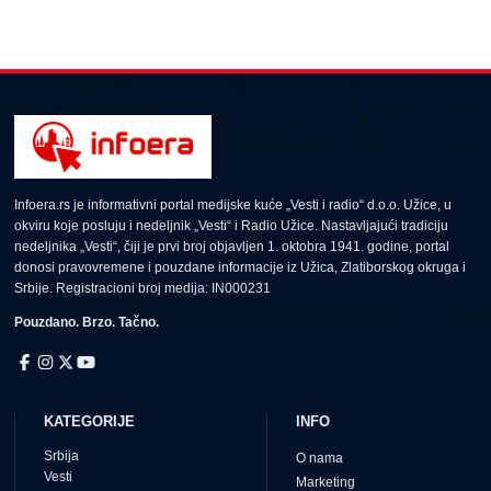
Infoera.rs je informativni portal medijske kuće „Vesti i radio“ d.o.o. Užice, u
okviru koje posluju i nedeljnik „Vesti“ i Radio Užice. Nastavljajući tradiciju
nedeljnika „Vesti“, čiji je prvi broj objavljen 1. oktobra 1941. godine, portal
donosi pravovremene i pouzdane informacije iz Užica, Zlatiborskog okruga i
Srbije. Registracioni broj medija: IN000231
Pouzdano. Brzo. Tačno.
KATEGORIJE
INFO
Srbija
O nama
Vesti
Marketing