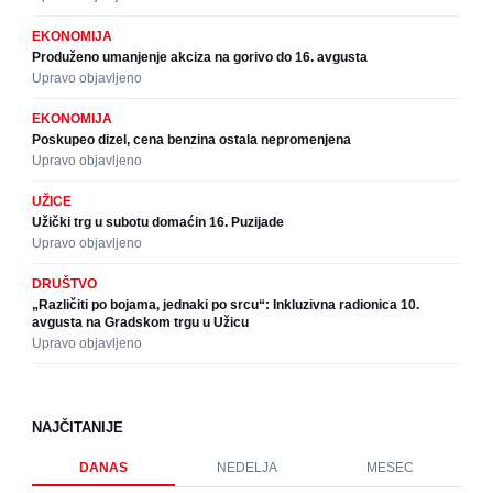
EKONOMIJA
Produženo umanjenje akciza na gorivo do 16. avgusta
Upravo objavljeno
EKONOMIJA
Poskupeo dizel, cena benzina ostala nepromenjena
Upravo objavljeno
UŽICE
Užički trg u subotu domaćin 16. Puzijade
Upravo objavljeno
DRUŠTVO
„Različiti po bojama, jednaki po srcu“: Inkluzivna radionica 10.
avgusta na Gradskom trgu u Užicu
Upravo objavljeno
NAJČITANIJE
DANAS
NEDELJA
MESEC