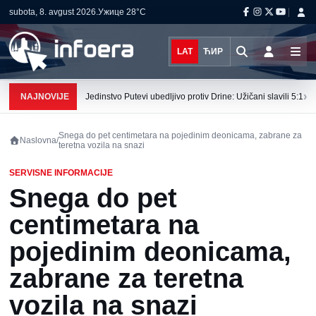
subota, 8. avgust 2026.
Ужице
28°C
LAT
ЋИР
›
NAJNOVIJE
Jedinstvo Putevi ubedljivo protiv Drine: Užičani slavili 5:1
Snega do pet centimetara na pojedinim deonicama, zabrane za
Naslovna
/
teretna vozila na snazi
SERVISNE INFORMACIJE
Snega do pet
centimetara na
pojedinim deonicama,
zabrane za teretna
vozila na snazi