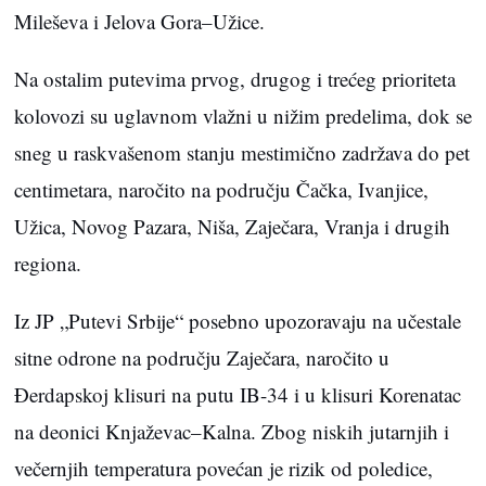
Mileševa i Jelova Gora–Užice.
Na ostalim putevima prvog, drugog i trećeg prioriteta
kolovozi su uglavnom vlažni u nižim predelima, dok se
sneg u raskvašenom stanju mestimično zadržava do pet
centimetara, naročito na području Čačka, Ivanjice,
Užica, Novog Pazara, Niša, Zaječara, Vranja i drugih
regiona.
Iz JP „Putevi Srbije“ posebno upozoravaju na učestale
sitne odrone na području Zaječara, naročito u
Đerdapskoj klisuri na putu IB-34 i u klisuri Korenatac
na deonici Knjaževac–Kalna. Zbog niskih jutarnjih i
večernjih temperatura povećan je rizik od poledice,