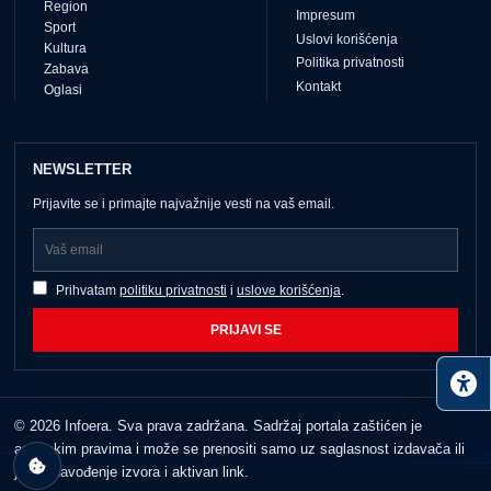
Region
Impresum
Sport
Uslovi korišćenja
Kultura
Politika privatnosti
Zabava
Kontakt
Oglasi
NEWSLETTER
Prijavite se i primajte najvažnije vesti na vaš email.
Prihvatam
politiku privatnosti
i
uslove korišćenja
.
PRIJAVI SE
© 2026 Infoera. Sva prava zadržana. Sadržaj portala zaštićen je
autorskim pravima i može se prenositi samo uz saglasnost izdavača ili
jasno navođenje izvora i aktivan link.