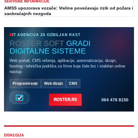
SERVISNE INFORMACIJE
AMSS upozorava vozače: Vreline povećavaju rizik od požara i
saobraćajnih nezgoda
IT AGENCIJA ZA OZBILJAN RAST
ROSTER SOFT
GRADI
DIGITALNE SISTEME
Web portali, CMS rešenja, aplikacije, automatizacija, dizajn,
hosting i tehnička podrška za firme koje žele brz i stabilan online
nastup.
Programiranje
Web dizajn
CMS
064 478 8150
ROSTER.RS
DISKUSIJA