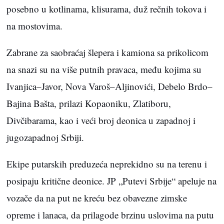
posebno u kotlinama, klisurama, duž rečnih tokova i
na mostovima.
Zabrane za saobraćaj šlepera i kamiona sa prikolicom
na snazi su na više putnih pravaca, među kojima su
Ivanjica–Javor, Nova Varoš–Aljinovići, Debelo Brdo–
Bajina Bašta, prilazi Kopaoniku, Zlatiboru,
Divčibarama, kao i veći broj deonica u zapadnoj i
jugozapadnoj Srbiji.
Ekipe putarskih preduzeća neprekidno su na terenu i
posipaju kritične deonice. JP „Putevi Srbije“ apeluje na
vozače da na put ne kreću bez obavezne zimske
opreme i lanaca, da prilagode brzinu uslovima na putu