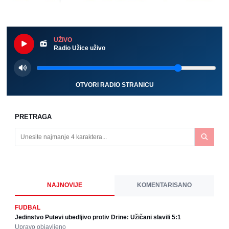
UŽIVO
Radio Užice uživo
OTVORI RADIO STRANICU
PRETRAGA
NAJNOVIJE
KOMENTARISANO
FUDBAL
Jedinstvo Putevi ubedljivo protiv Drine: Užičani slavili 5:1
Upravo objavljeno