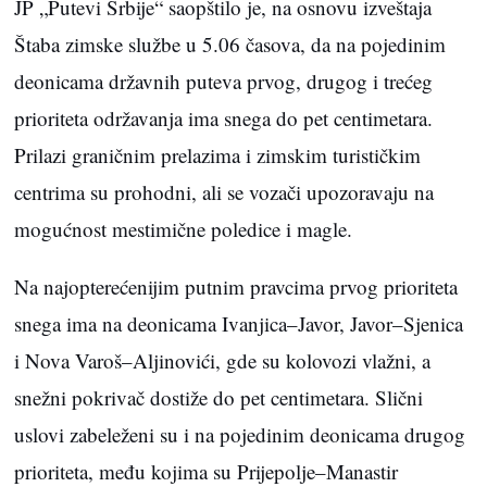
JP „Putevi Srbije“ saopštilo je, na osnovu izveštaja
Štaba zimske službe u 5.06 časova, da na pojedinim
deonicama državnih puteva prvog, drugog i trećeg
prioriteta održavanja ima snega do pet centimetara.
Prilazi graničnim prelazima i zimskim turističkim
centrima su prohodni, ali se vozači upozoravaju na
mogućnost mestimične poledice i magle.
Na najopterećenijim putnim pravcima prvog prioriteta
snega ima na deonicama Ivanjica–Javor, Javor–Sjenica
i Nova Varoš–Aljinovići, gde su kolovozi vlažni, a
snežni pokrivač dostiže do pet centimetara. Slični
uslovi zabeleženi su i na pojedinim deonicama drugog
prioriteta, među kojima su Prijepolje–Manastir