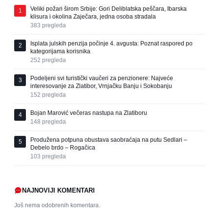
Veliki požari širom Srbije: Gori Deliblatska peščara, Ibarska
1
klisura i okolina Zaječara, jedna osoba stradala
383
pregleda
Isplata julskih penzija počinje 4. avgusta: Poznat raspored po
2
kategorijama korisnika
252
pregleda
Podeljeni svi turistički vaučeri za penzionere: Najveće
3
interesovanje za Zlatibor, Vrnjačku Banju i Sokobanju
152
pregleda
Bojan Marović večeras nastupa na Zlatiboru
4
148
pregleda
Produžena potpuna obustava saobraćaja na putu Sedlari –
5
Debelo brdo – Rogačica
103
pregleda
NAJNOVIJI KOMENTARI
Još nema odobrenih komentara.