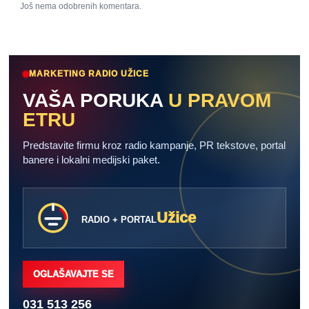
Još nema odobrenih komentara.
MARKETING RADIO UŽICE
VAŠA PORUKA
U PRAVOM
ETRU
Predstavite firmu kroz radio kampanje, PR tekstove, portal
banere i lokalni medijski paket.
Užice
RADIO + PORTAL
OGLAŠAVAJTE SE
031 513 256