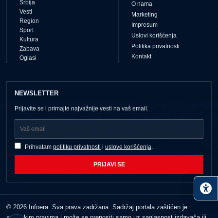
Srbija
O nama
Vesti
Marketing
Region
Impresum
Sport
Uslovi korišćenja
Kultura
Politika privatnosti
Zabava
Kontakt
Oglasi
NEWSLETTER
Prijavite se i primajte najvažnije vesti na vaš email.
Prihvatam
politiku privatnosti
i
uslove korišćenja
.
PRIJAVI SE
© 2026 Infoera. Sva prava zadržana. Sadržaj portala zaštićen je
autorskim pravima i može se prenositi samo uz saglasnost izdavača ili