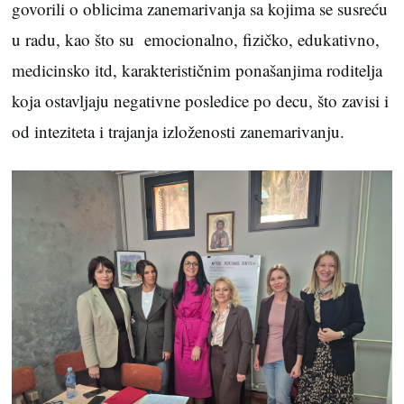
govorili o oblicima zanemarivanja sa kojima se susreću
u radu, kao što su emocionalno, fizičko, edukativno,
medicinsko itd, karakterističnim ponašanjima roditelja
koja ostavljaju negativne posledice po decu, što zavisi i
od inteziteta i trajanja izloženosti zanemarivanju.