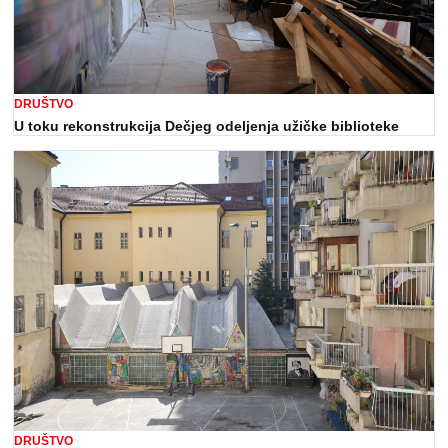
DRUŠTVO
U toku rekonstrukcija Dečjeg odeljenja užičke biblioteke
DRUŠTVO