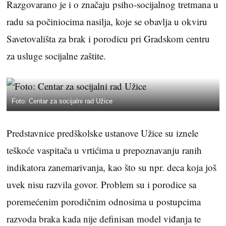
Razgovarano je i o značaju psiho-socijalnog tretmana u
radu sa počiniocima nasilja, koje se obavlja u okviru
Savetovališta za brak i porodicu pri Gradskom centru
za usluge socijalne zaštite.
Foto: Centar za socijalni rad Užice
Predstavnice predškolske ustanove Užice su iznele
teškoće vaspitača u vrtićima u prepoznavanju ranih
indikatora zanemarivanja, kao što su npr. deca koja još
uvek nisu razvila govor. Problem su i porodice sa
poremećenim porodičnim odnosima u postupcima
razvoda braka kada nije definisan model viđanja te