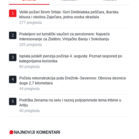
Veliki požari širom Srbije: Gori Deliblatska peščara, Ibarska
1
klisura i okolina Zaječara, jedna osoba stradala
277
pregleda
Podeljeni svi turistički vaučeri za penzionere: Najveće
2
interesovanje za Zlatibor, Vrnjačku Banju i Sokobanju
105
pregleda
Isplata julskih penzija počinje 4. avgusta: Poznat raspored po
3
kategorijama korisnika
80
pregleda
Počela rekonstrukcija puta Drežnik–Severovo: Obnova deonice
4
duge 2,7 kilometara
44
pregleda
Podrška ženama na selu i razvoj poljoprivrede tema tribine u
5
Arilju
40
pregleda
NAJNOVIJI KOMENTARI