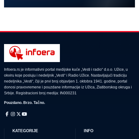
Infoera.rs je informativni portal medijske kuće „Vesti i radio“ d.o.o. Užice, u
okviru koje posluju i nedeljnik „Vesti“ i Radio Užice. Nastavljajući tradiciju
nedeljnika „Vesti“, čiji je prvi broj objavljen 1. oktobra 1941. godine, portal
donosi pravovremene i pouzdane informacije iz Užica, Zlatiborskog okruga i
Srbije. Registracioni broj medija: IN000231
Pouzdano. Brzo. Tačno.
KATEGORIJE
INFO