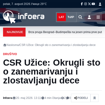
petak, 7. avgust 2026.
Ужице
29°C
LAT
ЋИР
NAJNOVIJE
Brza pruga Beograd–Budimpešta na jesen prima prve putni
Naslovna
/
CSR Užice: Okrugli sto o zanemarivanju i zlostavljanju dece
DRUŠTVO
CSR Užice: Okrugli sto
o zanemarivanju i
zlostavljanju dece
Infoera
20. maj 2026. 13:11
4
min čitanja
2
0
PODELI