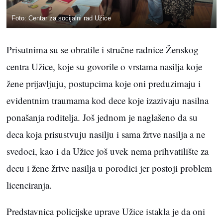
Foto: Centar za socijalni rad Užice
Prisutnima su se obratile i stručne radnice Ženskog
centra Užice, koje su govorile o vrstama nasilja koje
žene prijavljuju, postupcima koje oni preduzimaju i
evidentnim traumama kod dece koje izazivaju nasilna
ponašanja roditelja. Još jednom je naglašeno da su
deca koja prisustvuju nasilju i sama žrtve nasilja a ne
svedoci, kao i da Užice još uvek nema prihvatilište za
decu i žene žrtve nasilja u porodici jer postoji problem
licenciranja.
Predstavnica policijske uprave Užice istakla je da oni