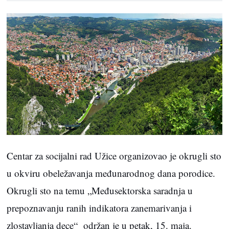
Centar za socijalni rad Užice organizovao je okrugli sto
u okviru obeležavanja međunarodnog dana porodice.
Okrugli sto na temu „Međusektorska saradnja u
prepoznavanju ranih indikatora zanemarivanja i
zlostavljanja dece“ održan je u petak, 15. maja.