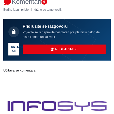
Komentari
0
Budite jasni, pristojni i držite se teme vesti.
Pridružite se razgovoru
Prijavite se ili napravite besplatan pretplatnički nalog da
biste komentarisali vest.
PRIJAVI
REGISTRUJ SE
SE
Učitavanje komentara...