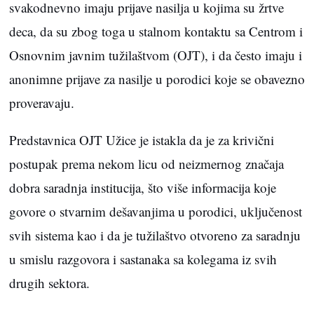
svakodnevno imaju prijave nasilja u kojima su žrtve
deca, da su zbog toga u stalnom kontaktu sa Centrom i
Osnovnim javnim tužilaštvom (OJT), i da često imaju i
anonimne prijave za nasilje u porodici koje se obavezno
proveravaju.
Predstavnica OJT Užice je istakla da je za krivični
postupak prema nekom licu od neizmernog značaja
dobra saradnja institucija, što više informacija koje
govore o stvarnim dešavanjima u porodici, uključenost
svih sistema kao i da je tužilaštvo otvoreno za saradnju
u smislu razgovora i sastanaka sa kolegama iz svih
drugih sektora.