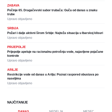
ZABAVA
Počinje 65. Dragačevski sabor trubača: Guča od danas u znaku
trube
Upravo objavljeno
SRBIJA
Požari i dalje aktivni širom Srbije: Najteža situacija u Ibarskoj klisuri
Upravo objavljeno
PRIJEPOLJE
Prijepolje apeluje na racionalnu potrošnju vode, najavljene pojačane
kontrole
Upravo objavljeno
ARILJE
Restrikcije vode od danas u Arilju: Poznat raspored obustava po
naseljima
Upravo objavljeno
NAJČITANIJE
DANAS
NEDELJA
MESEC