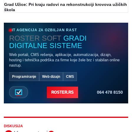
Grad Užice: Pri kraju radovi na rekonstrukciji krovova užičkih
škola
IT AGENCIJA ZA OZBILJAN RAST
ROSTER SOFT
GRADI
DIGITALNE SISTEME
Web portali, CMS rešenja, aplikacije, automatizacija, dizajn,
hosting i tehnička podrška za firme koje žele brz i stabilan online
nastup.
Programiranje
Web dizajn
CMS
064 478 8150
ROSTER.RS
DISKUSIJA