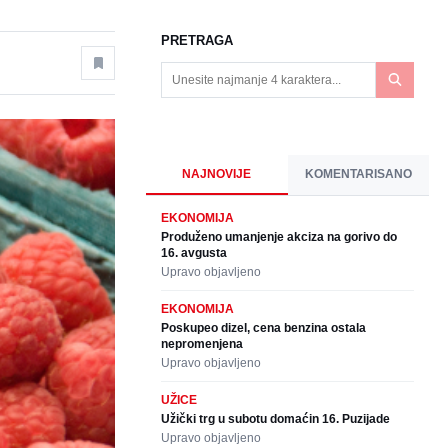
PRETRAGA
NAJNOVIJE
KOMENTARISANO
EKONOMIJA
Produženo umanjenje akciza na gorivo do
16. avgusta
Upravo objavljeno
EKONOMIJA
Poskupeo dizel, cena benzina ostala
nepromenjena
Upravo objavljeno
UŽICE
Užički trg u subotu domaćin 16. Puzijade
Upravo objavljeno