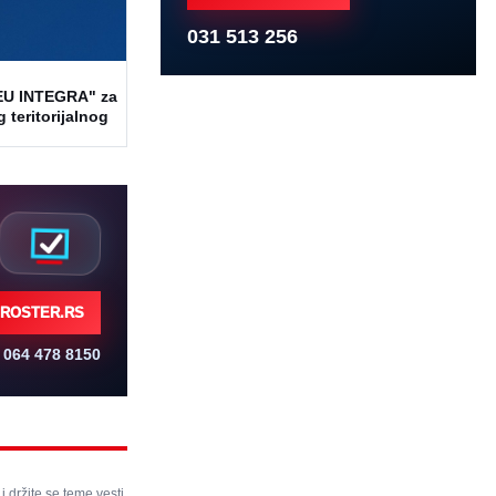
031 513 256
EU INTEGRA" za
 teritorijalnog
ROSTER.RS
064 478 8150
 i držite se teme vesti.