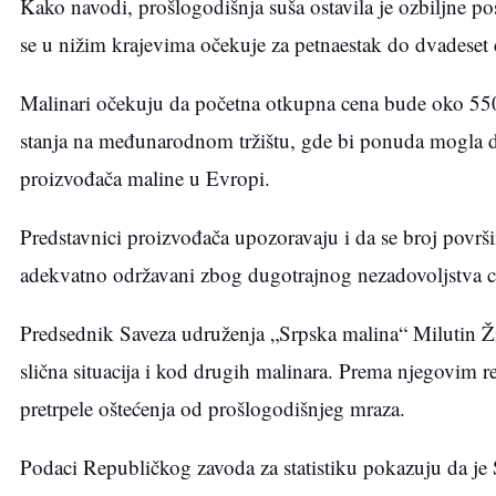
Kako navodi, prošlogodišnja suša ostavila je ozbiljne po
se u nižim krajevima očekuje za petnaestak do dvadeset 
Malinari očekuju da početna otkupna cena bude oko 550 
stanja na međunarodnom tržištu, gde bi ponuda mogla d
proizvođača maline u Evropi.
Predstavnici proizvođača upozoravaju i da se broj povr
adekvatno održavani zbog dugotrajnog nezadovoljstva c
Predsednik Saveza udruženja „Srpska malina“ Milutin Živ
slična situacija i kod drugih malinara. Prema njegovim 
pretrpele oštećenja od prošlogodišnjeg mraza.
Podaci Republičkog zavoda za statistiku pokazuju da je S