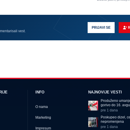
PRIJAVI SE
omentarisali vest.
RIJE
INFO
NAJNOVIJE VESTI
Produženo umanje
gorivo do 16. avgu
O nama
pre 1 dana
Poskupeo dizel, c
Marketing
nepromenjena
pre 1 dana
Impresum