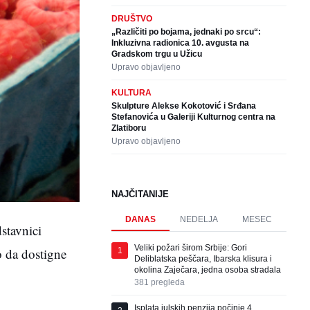
DRUŠTVO
„Različiti po bojama, jednaki po srcu“:
Inkluzivna radionica 10. avgusta na
Gradskom trgu u Užicu
Upravo objavljeno
KULTURA
Skulpture Alekse Kokotović i Srđana
Stefanovića u Galeriji Kulturnog centra na
Zlatiboru
Upravo objavljeno
NAJČITANIJE
DANAS
NEDELJA
MESEC
stavnici
Veliki požari širom Srbije: Gori
o da dostigne
1
Deliblatska peščara, Ibarska klisura i
okolina Zaječara, jedna osoba stradala
381
pregleda
Isplata julskih penzija počinje 4.