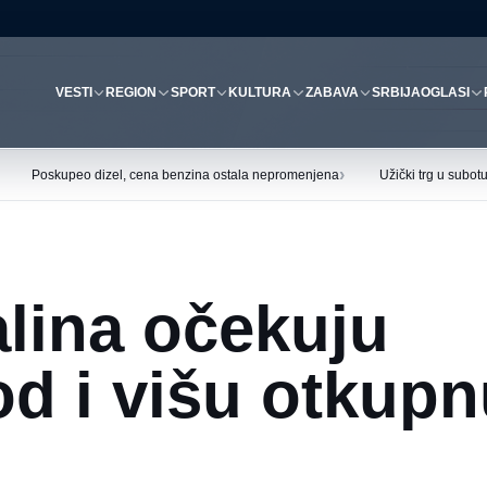
VESTI
REGION
SPORT
KULTURA
ZABAVA
SRBIJA
OGLASI
›
Poskupeo dizel, cena benzina ostala nepromenjena
Užički trg u subo
lina očekuju
od i višu otkup