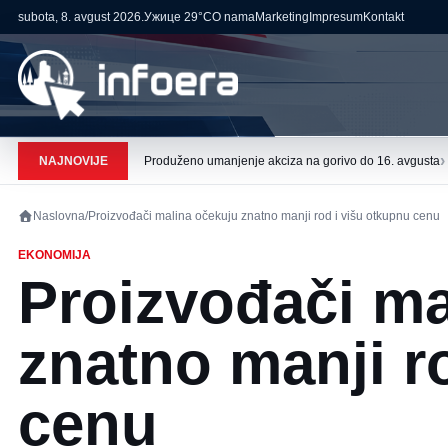
subota, 8. avgust 2026.
Ужице
29°C
O nama
Marketing
Impresum
Kontakt
›
NAJNOVIJE
Produženo umanjenje akciza na gorivo do 16. avgusta
Naslovna
/
Proizvođači malina očekuju znatno manji rod i višu otkupnu cenu
EKONOMIJA
Proizvođači ma
znatno manji r
cenu