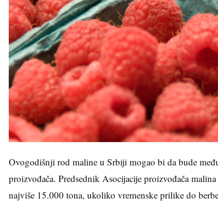
Ovogodišnji rod maline u Srbiji mogao bi da bude među
proizvođača. Predsednik Asocijacije proizvođača malin
najviše 15.000 tona, ukoliko vremenske prilike do berb