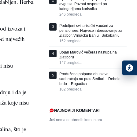
slabljen. Berba
2
avgusta: Poznat raspored po
kategorijama korisnika
246
pregleda
Podeljeni svi turistički vaučeri za
od izvoza i
3
penzionere: Najveće interesovanje za
Zlatibor, Vrnjačku Banju i Sokobanju
od najvećih
152
pregleda
Bojan Marović večeras nastupa na
4
Zlatiboru
147
pregleda
i nisu
Produžena potpuna obustava
5
saobraćaja na putu Sedlari – Debelo
brdo – Rogačica
102
pregleda
dnju i da je
aža koje nisu
NAJNOVIJI KOMENTARI
Još nema odobrenih komentara.
lina, što je