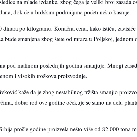
sledice na mlade izdanke, zbog čega je veliki broj zasada o
dana, dok će u brdskim područjima početi nešto kasnije.
dinara po kilogramu. Konačna cena, kako ističu, zavisiće 
a bude smanjena zbog štete od mraza u Poljskoj, jednom 
šina pod malinom poslednjih godina smanjuje. Mnogi zasad
enom i visokih troškova proizvodnje.
ković kaže da je zbog nestabilnog tržišta smanjio proizvo
rečima, dobar rod ove godine očekuje se samo na delu plant
rbija prošle godine proizvela nešto više od 82.000 tona ma