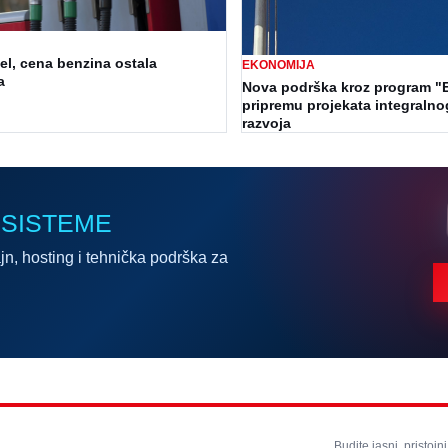
l, cena benzina ostala
EKONOMIJA
a
Nova podrška kroz program "
pripremu projekata integralnog
razvoja
 SISTEME
jn, hosting i tehnička podrška za
Budite jasni, pristojni