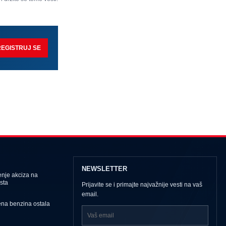
REGISTRUJ SE
NEWSLETTER
nje akciza na
sta
Prijavite se i primajte najvažnije vesti na vaš
email.
ena benzina ostala