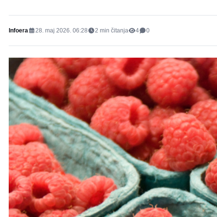
Infoera
28. maj 2026. 06:28
2
min čitanja
4
0