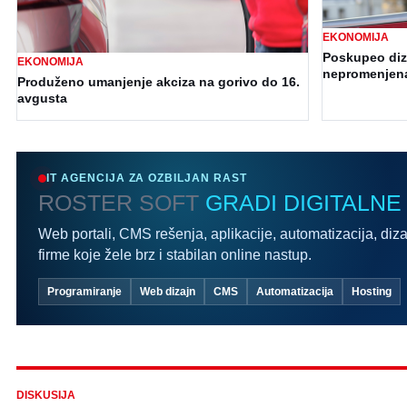
EKONOMIJA
Poskupeo dize
EKONOMIJA
nepromenjen
Produženo umanjenje akciza na gorivo do 16.
avgusta
IT AGENCIJA ZA OZBILJAN RAST
ROSTER SOFT
GRADI DIGITALNE
Web portali, CMS rešenja, aplikacije, automatizacija, diza
firme koje žele brz i stabilan online nastup.
Programiranje
Web dizajn
CMS
Automatizacija
Hosting
DISKUSIJA