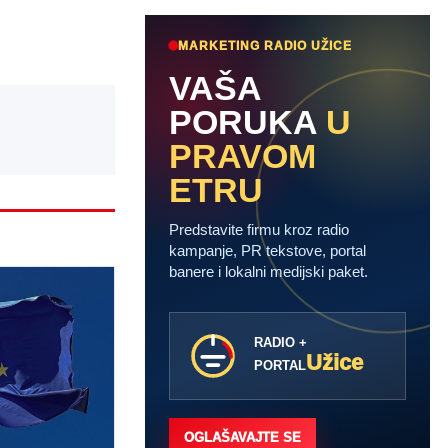
MARKETING RADIO UŽICE
VAŠA
PORUKA
U
PRAVOM
ETRU
Predstavite firmu kroz radio
kampanje, PR tekstove, portal
banere i lokalni medijski paket.
RADIO +
Užice
PORTAL
OGLAŠAVAJTE SE