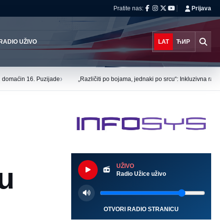
Pratite nas:
Prijava
RADIO UŽIVO
LAT
ЋИР
›
tu domaćin 16. Puzijade
„Različiti po bojama, jednaki po srcu“: Inkluzivna ra
nu
UŽIVO
Radio Užice uživo
OTVORI RADIO STRANICU