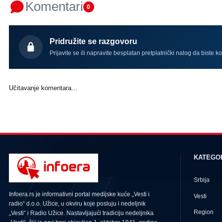
Komentari
0
Pridružite se razgovoru
Prijavite se ili napravite besplatan pretplatnički nalog da biste k
Učitavanje komentara...
KATEGO
Srbija
Infoera.rs je informativni portal medijske kuće „Vesti i
Vesti
radio“ d.o.o. Užice, u okviru koje posluju i nedeljnik
Region
„Vesti“ i Radio Užice. Nastavljajući tradiciju nedeljnika