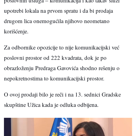
poslovnih usluga – komunikacija i kao takav služi
upotrebi lokala na prvom spratu i da bi prodaja
drugom lica onemogućila njihovo neometano
korišćenje.
Za odbornike opozicije to nije komunikacijski već
poslovni prostor od 222 kvadrata, dok je po
obrazloženju Predraga Gavovića shodno rešenju o
nepokretnostima to komunikacijski prostor.
O ovoj prodaji bilo je reči i na 13. sednici Gradske
skupštine Užica kada je odluka odbijena.