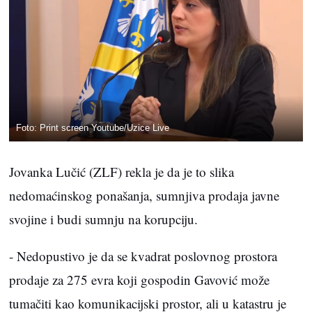
Foto: Print screen Youtube/Uzice Live
Jovanka Lučić (ZLF) rekla je da je to slika
nedomaćinskog ponašanja, sumnjiva prodaja javne
svojine i budi sumnju na korupciju.
- Nedopustivo je da se kvadrat poslovnog prostora
prodaje za 275 evra koji gospodin Gavović može
tumačiti kao komunikacijski prostor, ali u katastru je