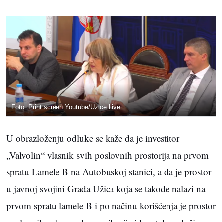
Foto: Print screen Youtube/Uzice Live
U obrazloženju odluke se kaže da je investitor
„Valvolin“ vlasnik svih poslovnih prostorija na prvom
spratu Lamele B na Autobuskoj stanici, a da je prostor
u javnoj svojini Grada Užica koja se takođe nalazi na
prvom spratu lamele B i po načinu korišćenja je prostor