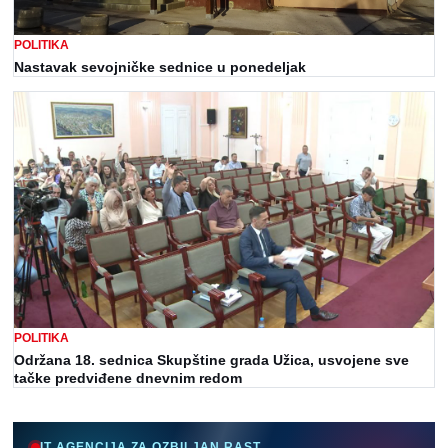
POLITIKA
Nastavak sevojničke sednice u ponedeljak
POLITIKA
Održana 18. sednica Skupštine grada Užica, usvojene sve
tačke predviđene dnevnim redom
IT AGENCIJA ZA OZBILJAN RAST