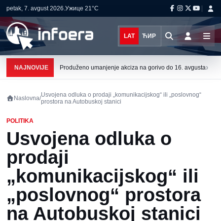
petak, 7. avgust 2026.
Ужице
21°C
LAT
ЋИР
›
NAJNOVIJE
Produženo umanjenje akciza na gorivo do 16. avgusta
Usvojena odluka o prodaji „komunikacijskog“ ili „poslovnog“
Naslovna
/
prostora na Autobuskoj stanici
POLITIKA
Usvojena odluka o
prodaji
„komunikacijskog“ ili
„poslovnog“ prostora
na Autobuskoj stanici