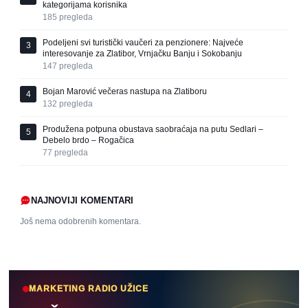
kategorijama korisnika
185
pregleda
Podeljeni svi turistički vaučeri za penzionere: Najveće
3
interesovanje za Zlatibor, Vrnjačku Banju i Sokobanju
147
pregleda
Bojan Marović večeras nastupa na Zlatiboru
4
132
pregleda
Produžena potpuna obustava saobraćaja na putu Sedlari –
5
Debelo brdo – Rogačica
77
pregleda
NAJNOVIJI KOMENTARI
Još nema odobrenih komentara.
MARKETING RADIO UŽICE