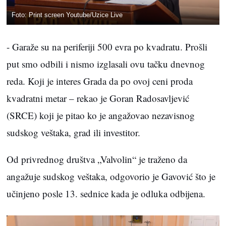
Foto: Print screen Youtube/Uzice Live
- Garaže su na periferiji 500 evra po kvadratu. Prošli
put smo odbili i nismo izglasali ovu tačku dnevnog
reda. Koji je interes Grada da po ovoj ceni proda
kvadratni metar – rekao je Goran Radosavljević
(SRCE) koji je pitao ko je angažovao nezavisnog
sudskog veštaka, grad ili investitor.
Od privrednog društva „Valvolin“ je traženo da
angažuje sudskog veštaka, odgovorio je Gavović što je
učinjeno posle 13. sednice kada je odluka odbijena.