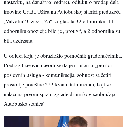
nastavku, na današnjoj sednici, odluku o prodaji dela
imovine Grada Užica na Autobuskoj stanici preduzeću
„Valvolin“ Užice. „Za“ su glasala 32 odbornika, 11
odbornika opozicije bilo je „protiv“, a 2 odbornika su
bila uzdržana.
U odluci koju je obrazložio pomoćnik gradonačelnika,
Predrag Gavović navodi se da je u pitanju „prostor
poslovnih usluga - komunikacija, sobnost sa četiri
prostorije površine 222 kvadratnih metara, koji se
nalazi na prvom spratu zgrade drumskog saobraćaja -
Autobuska stanica“.