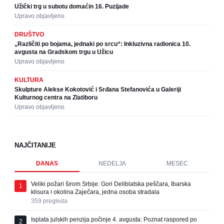
Užički trg u subotu domaćin 16. Puzijade
Upravo objavljeno
DRUŠTVO
„Različiti po bojama, jednaki po srcu“: Inkluzivna radionica 10.
avgusta na Gradskom trgu u Užicu
Upravo objavljeno
KULTURA
Skulpture Alekse Kokotović i Srđana Stefanovića u Galeriji
Kulturnog centra na Zlatiboru
Upravo objavljeno
NAJČITANIJE
DANAS
NEDELJA
MESEC
Veliki požari širom Srbije: Gori Deliblatska peščara, Ibarska
1
klisura i okolina Zaječara, jedna osoba stradala
359
pregleda
Isplata julskih penzija počinje 4. avgusta: Poznat raspored po
2