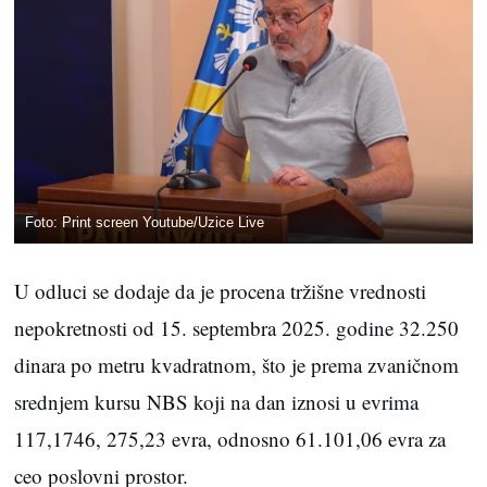
Foto: Print screen Youtube/Uzice Live
U odluci se dodaje da je procena tržišne vrednosti
nepokretnosti od 15. septembra 2025. godine 32.250
dinara po metru kvadratnom, što je prema zvaničnom
srednjem kursu NBS koji na dan iznosi u evrima
117,1746, 275,23 evra, odnosno 61.101,06 evra za
ceo poslovni prostor.