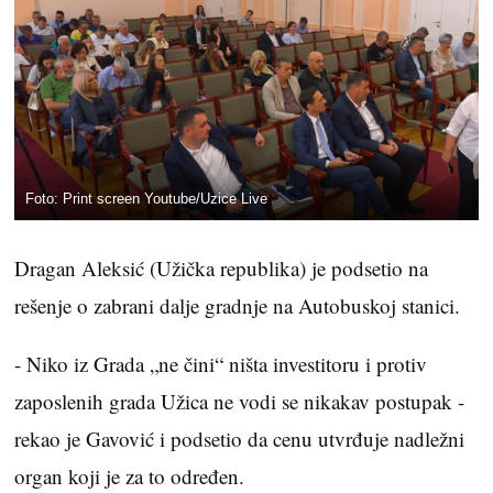
Foto: Print screen Youtube/Uzice Live
Dragan Aleksić (Užička republika) je podsetio na
rešenje o zabrani dalje gradnje na Autobuskoj stanici.
- Niko iz Grada „ne čini“ ništa investitoru i protiv
zaposlenih grada Užica ne vodi se nikakav postupak -
rekao je Gavović i podsetio da cenu utvrđuje nadležni
organ koji je za to određen.