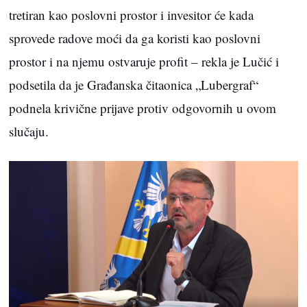
tretiran kao poslovni prostor i invesitor će kada
sprovede radove moći da ga koristi kao poslovni
prostor i na njemu ostvaruje profit – rekla je Lučić i
podsetila da je Građanska čitaonica „Lubergraf“
podnela krivične prijave protiv odgovornih u ovom
slučaju.