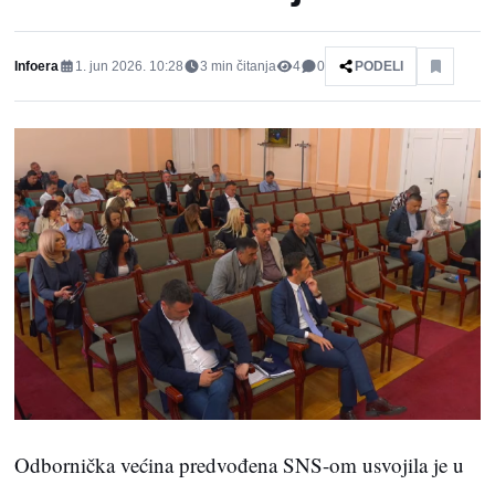
Infoera
1. jun 2026. 10:28
3
min čitanja
4
0
PODELI
Odbornička većina predvođena SNS-om usvojila je u