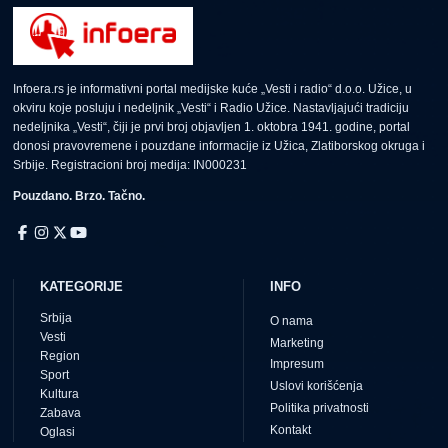
Infoera.rs je informativni portal medijske kuće „Vesti i radio“ d.o.o. Užice, u
okviru koje posluju i nedeljnik „Vesti“ i Radio Užice. Nastavljajući tradiciju
nedeljnika „Vesti“, čiji je prvi broj objavljen 1. oktobra 1941. godine, portal
donosi pravovremene i pouzdane informacije iz Užica, Zlatiborskog okruga i
Srbije. Registracioni broj medija: IN000231
Pouzdano. Brzo. Tačno.
KATEGORIJE
INFO
Srbija
O nama
Vesti
Marketing
Region
Impresum
Sport
Uslovi korišćenja
Kultura
Politika privatnosti
Zabava
Kontakt
Oglasi