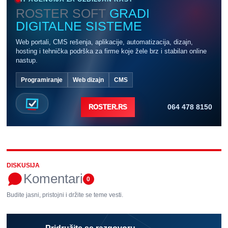
ROSTER SOFT
GRADI
DIGITALNE SISTEME
Web portali, CMS rešenja, aplikacije, automatizacija, dizajn,
hosting i tehnička podrška za firme koje žele brz i stabilan online
nastup.
Programiranje
Web dizajn
CMS
064 478 8150
ROSTER.RS
DISKUSIJA
Komentari
0
Budite jasni, pristojni i držite se teme vesti.