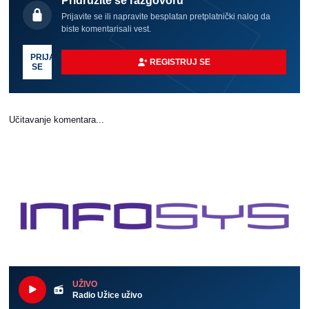
Pridružite se razgovoru
Prijavite se ili napravite besplatan pretplatnički nalog da
biste komentarisali vest.
PRIJAVI
REGISTRUJ SE
SE
Učitavanje komentara...
UŽIVO
Radio Užice uživo