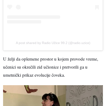
A post shared by Radio Užice 99.2 (@radio.uzice)
U želji da oplemene prostor u kojem provode vreme,
učenici su okrečili zid učionice i pretvorili ga u
umetnički prikaz evolucije čoveka.