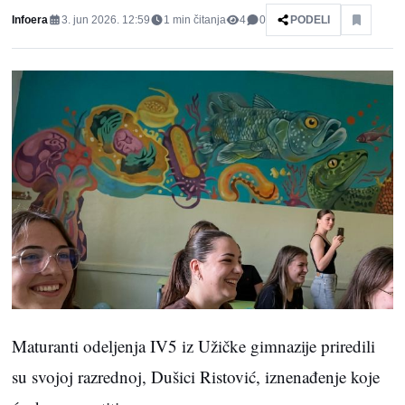
Infoera
3. jun 2026. 12:59
1
min čitanja
4
0
PODELI
Maturanti odeljenja IV5 iz Užičke gimnazije priredili
su svojoj razrednoj, Dušici Ristović, iznenađenje koje