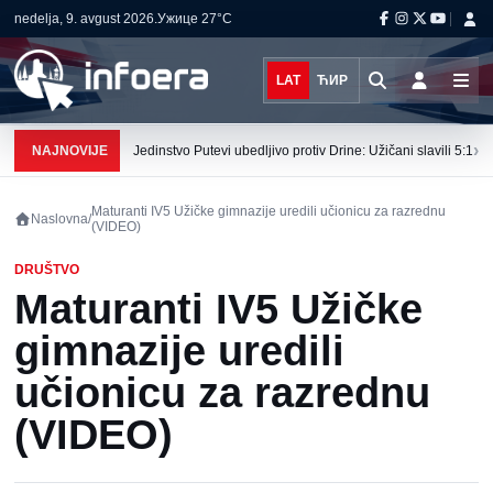
nedelja, 9. avgust 2026.
Ужице
27°C
LAT
ЋИР
›
NAJNOVIJE
Jedinstvo Putevi ubedljivo protiv Drine: Užičani slavili 5:1
Maturanti IV5 Užičke gimnazije uredili učionicu za razrednu
Naslovna
/
(VIDEO)
DRUŠTVO
Maturanti IV5 Užičke
gimnazije uredili
učionicu za razrednu
(VIDEO)