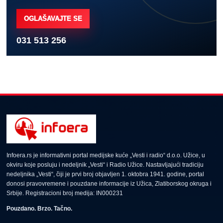
OGLAŠAVAJTE SE
031 513 256
Infoera.rs je informativni portal medijske kuće „Vesti i radio“ d.o.o. Užice, u
okviru koje posluju i nedeljnik „Vesti“ i Radio Užice. Nastavljajući tradiciju
nedeljnika „Vesti“, čiji je prvi broj objavljen 1. oktobra 1941. godine, portal
donosi pravovremene i pouzdane informacije iz Užica, Zlatiborskog okruga i
Srbije. Registracioni broj medija: IN000231
Pouzdano. Brzo. Tačno.