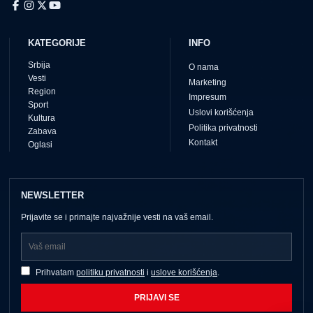
KATEGORIJE
INFO
Srbija
O nama
Vesti
Marketing
Region
Impresum
Sport
Uslovi korišćenja
Kultura
Politika privatnosti
Zabava
Kontakt
Oglasi
NEWSLETTER
Prijavite se i primajte najvažnije vesti na vaš email.
Prihvatam
politiku privatnosti
i
uslove korišćenja
.
PRIJAVI SE