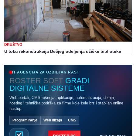
DRUŠTVO
U toku rekonstrukcija Dečjeg odeljenja užičke biblioteke
IT AGENCIJA ZA OZBILJAN RAST
ROSTER SOFT
GRADI
DIGITALNE SISTEME
Web portali, CMS rešenja, aplikacije, automatizacija, dizajn,
hosting i tehnička podrška za firme koje žele brz i stabilan online
nastup.
Programiranje
Web dizajn
CMS