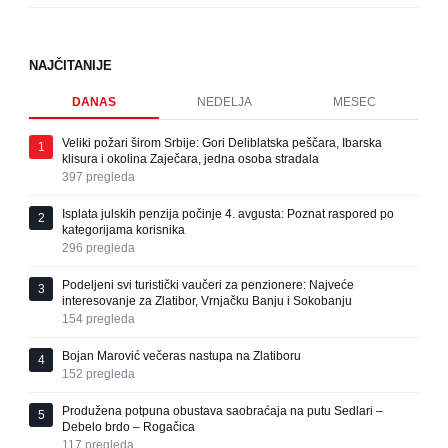
NAJČITANIJE
DANAS
NEDELJA
MESEC
Veliki požari širom Srbije: Gori Deliblatska peščara, Ibarska
1
klisura i okolina Zaječara, jedna osoba stradala
397
pregleda
Isplata julskih penzija počinje 4. avgusta: Poznat raspored po
2
kategorijama korisnika
296
pregleda
Podeljeni svi turistički vaučeri za penzionere: Najveće
3
interesovanje za Zlatibor, Vrnjačku Banju i Sokobanju
154
pregleda
Bojan Marović večeras nastupa na Zlatiboru
4
152
pregleda
Produžena potpuna obustava saobraćaja na putu Sedlari –
5
Debelo brdo – Rogačica
117
pregleda