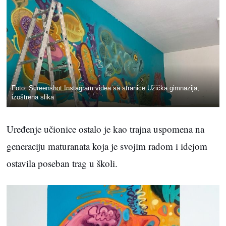
Foto: Screenshot Instagram videa sa stranice Užička gimnazija,
izoštrena slika
Uređenje učionice ostalo je kao trajna uspomena na
generaciju maturanata koja je svojim radom i idejom
ostavila poseban trag u školi.