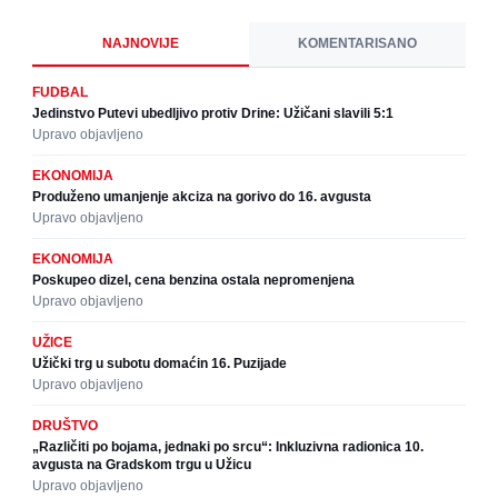
NAJNOVIJE
KOMENTARISANO
FUDBAL
Jedinstvo Putevi ubedljivo protiv Drine: Užičani slavili 5:1
Upravo objavljeno
EKONOMIJA
Produženo umanjenje akciza na gorivo do 16. avgusta
Upravo objavljeno
EKONOMIJA
Poskupeo dizel, cena benzina ostala nepromenjena
Upravo objavljeno
UŽICE
Užički trg u subotu domaćin 16. Puzijade
Upravo objavljeno
DRUŠTVO
„Različiti po bojama, jednaki po srcu“: Inkluzivna radionica 10.
avgusta na Gradskom trgu u Užicu
Upravo objavljeno