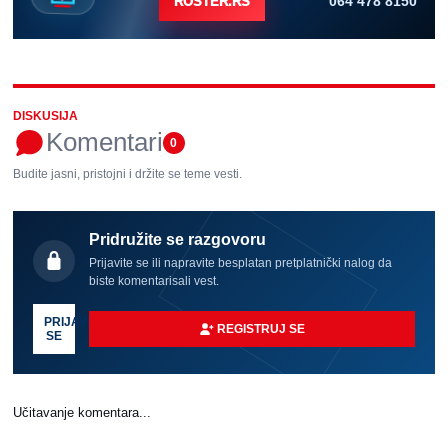
064 478 8150
ROSTER.RS
DISKUSIJA
Komentari
0
Budite jasni, pristojni i držite se teme vesti.
Pridružite se razgovoru
Prijavite se ili napravite besplatan pretplatnički nalog da
biste komentarisali vest.
PRIJAVI
REGISTRUJ SE
SE
Učitavanje komentara...