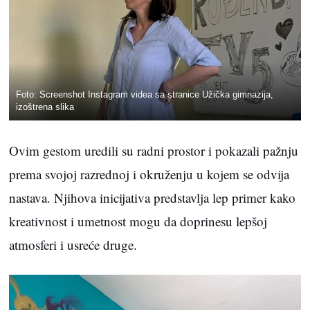
Foto: Screenshot Instagram videa sa stranice Užička gimnazija,
izoštrena slika
Ovim gestom uredili su radni prostor i pokazali pažnju
prema svojoj razrednoj i okruženju u kojem se odvija
nastava. Njihova inicijativa predstavlja lep primer kako
kreativnost i umetnost mogu da doprinesu lepšoj
atmosferi i usreće druge.