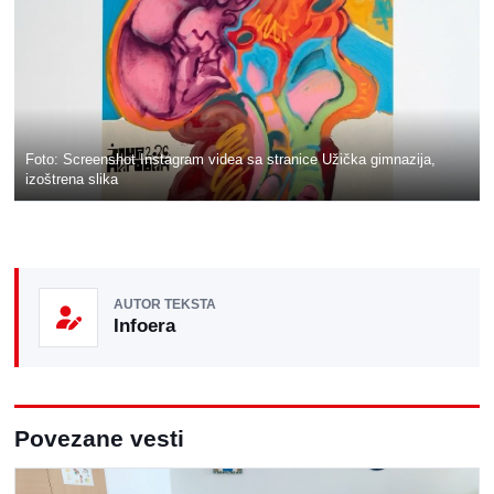
Foto: Screenshot Instagram videa sa stranice Užička gimnazija,
izoštrena slika
AUTOR TEKSTA
Infoera
Povezane vesti