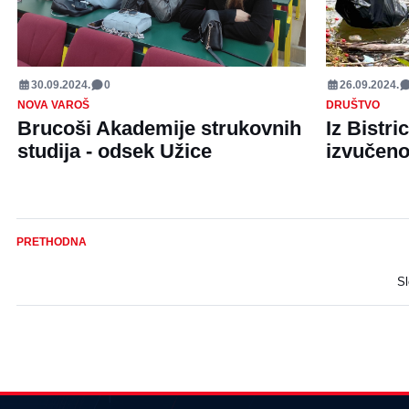
30.09.2024.
0
26.09.2024.
NOVA VAROŠ
DRUŠTVO
Brucoši Akademije strukovnih
Iz Bistri
studija - odsek Užice
izvučeno
PRETHODNA
S