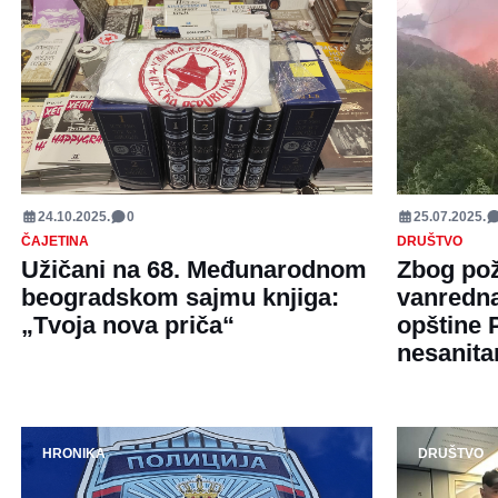
24.10.2025.
0
25.07.2025.
ČAJETINA
DRUŠTVO
Užičani na 68. Međunarodnom
Zbog pož
beogradskom sajmu knjiga:
vanredna
„Tvoja nova priča“
opštine P
nesanita
HRONIKA
DRUŠTVO