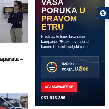
VAŠA
PORUKA
U
PRAVOM
ETRU
Predstavite firmu kroz radio
kampanje, PR tekstove, portal
banere i lokalni medijski paket.
 aparata –
RADIO +
Užice
PORTAL
OGLAŠAVAJTE SE
031 513 256