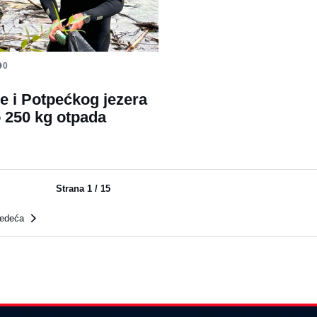
0
ce i Potpećkog jezera
 250 kg otpada
Strana
1
/
15
ledeća