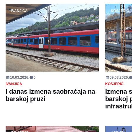
IVANJICA
KOSJERIĆ
10.03.2026.
0
09.03.2026.
IVANJICA
KOSJERIĆ
I danas izmena saobraćaja na
Izmena s
barskoj pruzi
barskoj 
infrastru