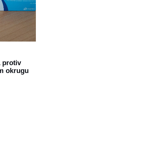
 protiv
om okrugu