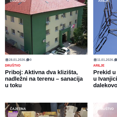
DRUŠTVO
ARILJE
28.01.2026.
0
11.01.2026.
DRUŠTVO
ARILJE
Priboj: Aktivna dva klizišta,
Prekid u
nadležni na terenu – sanacija
u Ivanjic
u toku
dalekov
ČAJETINA
DRUŠTVO