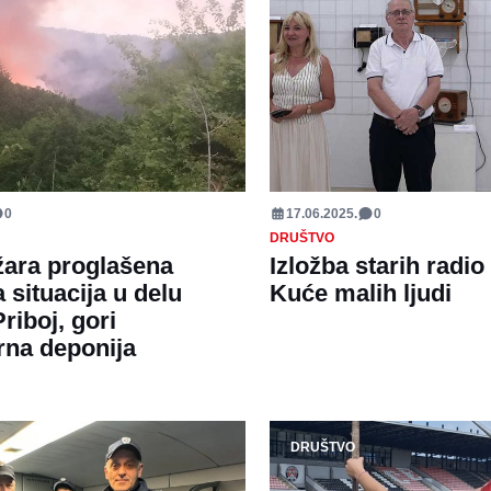
0
17.06.2025.
0
DRUŠTVO
ara proglašena
Izložba starih radio
 situacija u delu
Kuće malih ljudi
riboj, gori
rna deponija
DRUŠTVO