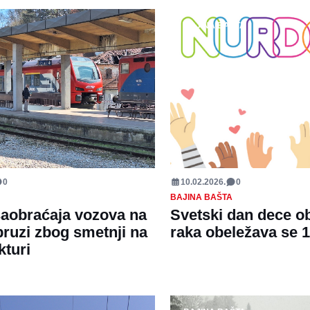
BAJINA BAŠTA
0
10.02.2026.
0
BAJINA BAŠTA
aobraćaja vozova na
Svetski dan dece o
pruzi zbog smetnji na
raka obeležava se 1
kturi