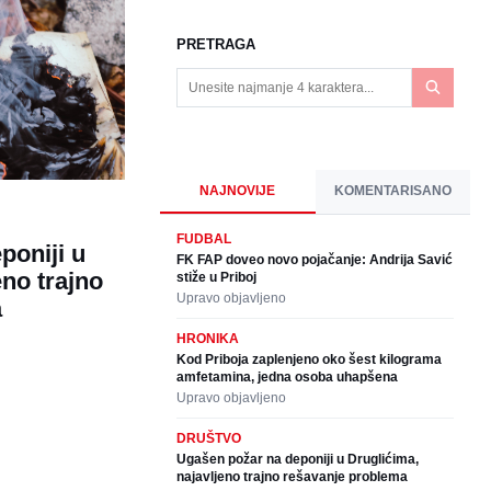
PRETRAGA
NAJNOVIJE
KOMENTARISANO
FUDBAL
poniji u
FK FAP doveo novo pojačanje: Andrija Savić
eno trajno
stiže u Priboj
Upravo objavljeno
a
HRONIKA
Kod Priboja zaplenjeno oko šest kilograma
amfetamina, jedna osoba uhapšena
Upravo objavljeno
DRUŠTVO
Ugašen požar na deponiji u Druglićima,
najavljeno trajno rešavanje problema