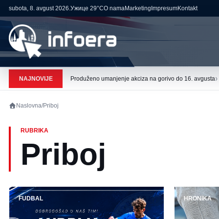
subota, 8. avgust 2026.
Ужице
29°C
O nama
Marketing
Impresum
Kontakt
›
NAJNOVIJE
Produženo umanjenje akciza na gorivo do 16. avgusta
Naslovna
/
Priboj
RUBRIKA
Priboj
FUDBAL
HRONIKA