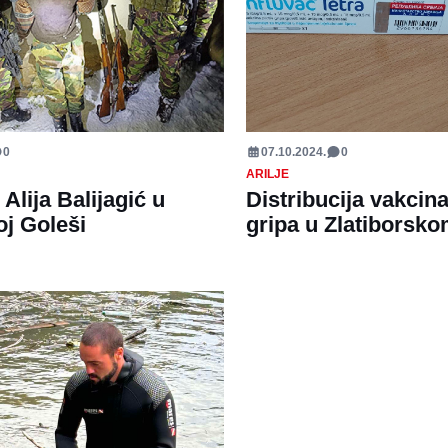
0
07.10.2024.
0
ARILJE
Alija Balijagić u
Distribucija vakcina
oj Goleši
gripa u Zlatiborsk