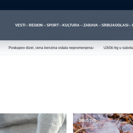
VESTI
REGION
SPORT
KULTURA
ZABAVA
SRBIJA
OGLASI
›
Poskupeo dizel, cena benzina ostala nepromenjena
Užički trg u subo
DRUŠTVO