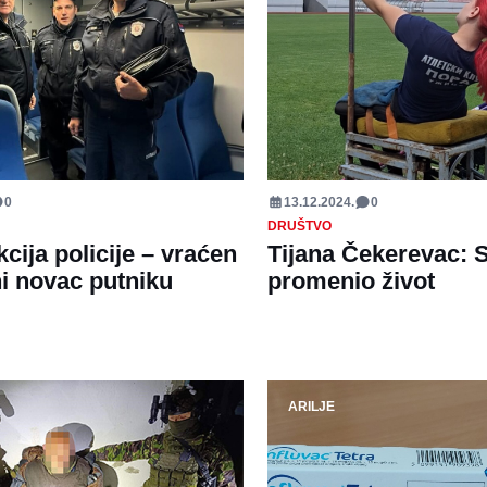
0
13.12.2024.
0
DRUŠTVO
cija policije – vraćen
Tijana Čekerevac: S
ni novac putniku
promenio život
ARILJE