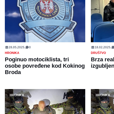
28.05.2025.
0
18.02.2025.
HRONIKA
DRUŠTVO
Poginuo motociklista, tri
Brza reak
osobe povređene kod Kokinog
izgublje
Broda
HRONIKA
HRONIKA