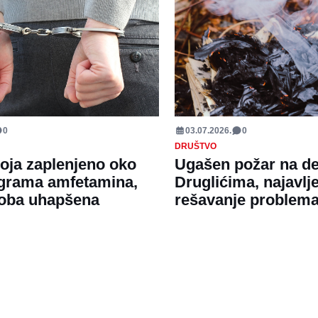
0
03.07.2026.
0
DRUŠTVO
oja zaplenjeno oko
Ugašen požar na de
ograma amfetamina,
Druglićima, najavlj
soba uhapšena
rešavanje problem