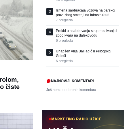
Izmena saobraćaja vozova na barskoj
3
pruzi zbog smetnji na infrastrukturi
7
pregleda
Prekid u snabdevanju strujom u Ivanjici
4
zbog kvara na dalekovodu
6
pregleda
Uhapšen Alija Balijagić u Pribojskoj
5
Goleši
6
pregleda
rolom,
NAJNOVIJI KOMENTARI
o čiste
Još nema odobrenih komentara.
MARKETING RADIO UŽICE