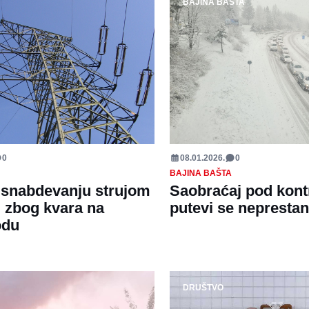
BAJINA BAŠTA
0
08.01.2026.
0
BAJINA BAŠTA
 snabdevanju strujom
Saobraćaj pod kont
i zbog kvara na
putevi se neprestan
odu
DRUŠTVO