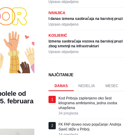
Upravo objavljeno
IVANJICA
I danas izmena saobraćaja na barskoj pruzi
Upravo objavljeno
KOSJERIĆ
Izmena saobraćaja vozova na barskoj pruzi
zbog smetnji na infrastrukturi
Upravo objavljeno
NAJČITANIJE
DANAS
NEDELJA
MESEC
bolele od
Kod Priboja zaplenjeno oko šest
1
5. februara
kilograma amfetamina, jedna osoba
uhapšena
34
pregleda
FK FAP doveo novo pojačanje: Andrija
2
Savić stiže u Priboj
16
pregleda