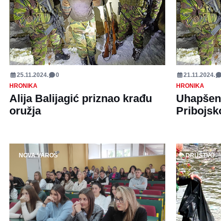
25.11.2024.
0
21.11.2024.
HRONIKA
HRONIKA
Alija Balijagić priznao krađu
Uhapšen 
oružja
Pribojsk
NOVA VAROŠ
DRUŠTVO