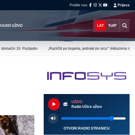
Pratite nas:
Prijava
RADIO UŽIVO
LAT
ЋИР
›
tu domaćin 16. Puzijade
„Različiti po bojama, jednaki po srcu“: Inkluzivna ra
UŽIVO
Radio Užice uživo
OTVORI RADIO STRANICU