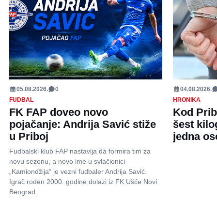
05.08.2026.
0
04.08.2026.
FUDBAL
HRONIKA
FK FAP doveo novo
Kod Prib
pojačanje: Andrija Savić stiže
šest kil
u Priboj
jedna o
Fudbalski klub FAP nastavlja da formira tim za
novu sezonu, a novo ime u svlačionici
„Kamiondžija“ je vezni fudbaler Andrija Savić.
Igrač rođen 2000. godine dolazi iz FK Ušće Novi
Beograd.