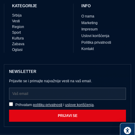
KATEGORIJE
INFO
Srbija
O nama
Vesti
Marketing
Region
Impresum
Sport
Uslovi korišćenja
Kultura
Politika privatnosti
Zabava
Kontakt
Oglasi
NEWSLETTER
Prijavite se i primajte najvažnije vesti na vaš email.
Prihvatam
politiku privatnosti
i
uslove korišćenja
.
PRIJAVI SE