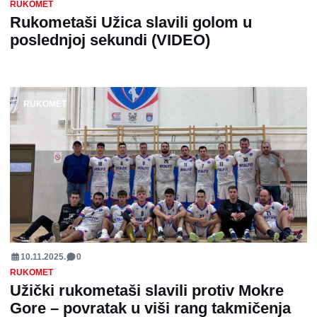
RUKOMET
Rukometaši Užica slavili golom u
poslednjoj sekundi (VIDEO)
RUKOMET
10.11.2025.
0
RUKOMET
Užički rukometaši slavili protiv Mokre
Gore – povratak u viši rang takmičenja