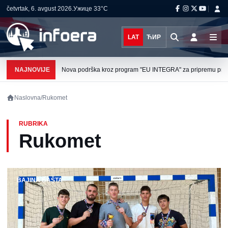
četvrtak, 6. avgust 2026.
Ужице
33°C
LAT
ЋИР
NAJNOVIJE
Nova podrška kroz program "EU INTEGRA" za pripremu projek
Naslovna
/
Rukomet
RUBRIKA
Rukomet
BAJINA BAŠTA