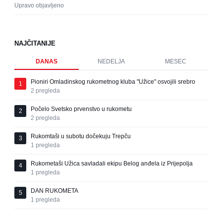
Upravo objavljeno
NAJČITANIJE
DANAS
NEDELJA
MESEC
Pioniri Omladinskog rukometnog kluba "Užice" osvojili srebro
1
2
pregleda
Počelo Svetsko prvenstvo u rukometu
2
2
pregleda
Rukomtaši u subotu dočekuju Trepču
3
1
pregleda
Rukometaši Užica savladali ekipu Belog anđela iz Prijepolja
4
1
pregleda
DAN RUKOMETA
5
1
pregleda