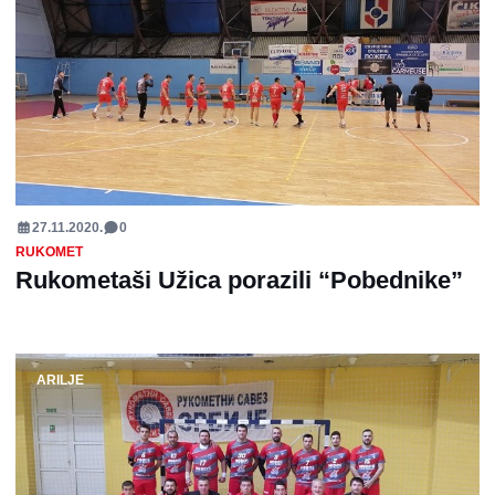
27.11.2020.
0
RUKOMET
Rukometaši Užica porazili “Pobednike”
ARILJE