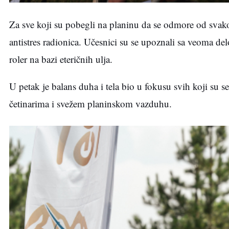
Za sve koji su pobegli na planinu da se odmore od svak
antistres radionica. Učesnici su se upoznali sa veoma de
roler na bazi eteričnih ulja.
U petak je balans duha i tela bio u fokusu svih koji su 
četinarima i svežem planinskom vazduhu.