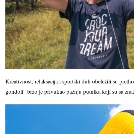
Kreativnost, relaksacija i sportski duh obeležili su pre
gondoli“ brzo je privukao pažnju putnika koji su sa znat