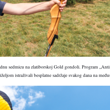
thodnu sedmicu na zlatiborskoj Gold gondoli. Program „Antis
iželjom istraživali besplatne sadržaje svakog dana na međus