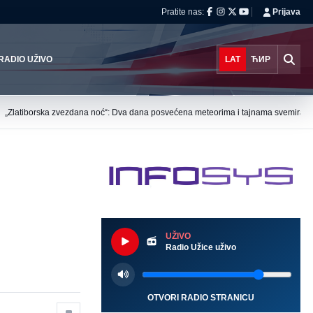
Pratite nas:
Prijava
RADIO UŽIVO
LAT
ЋИР
›
„Zlatiborska zvezdana noć“: Dva dana posvećena meteorima i tajnama svemira
UŽIVO
Radio Užice uživo
OTVORI RADIO STRANICU