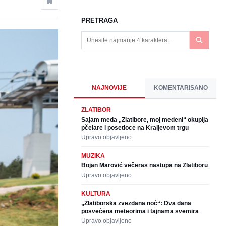
PRETRAGA
NAJNOVIJE
KOMENTARISANO
ZLATIBOR
Sajam meda „Zlatibore, moj medeni“ okuplja
pčelare i posetioce na Kraljevom trgu
Upravo objavljeno
MUZIKA
Bojan Marović večeras nastupa na Zlatiboru
Upravo objavljeno
KULTURA
„Zlatiborska zvezdana noć“: Dva dana
posvećena meteorima i tajnama svemira
Upravo objavljeno