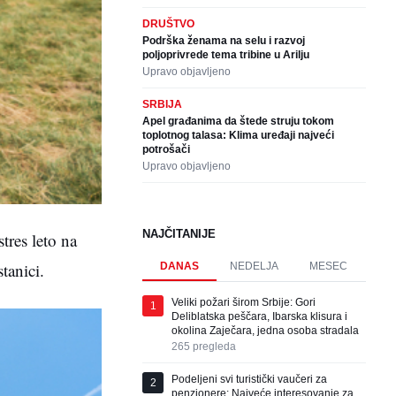
DRUŠTVO
Podrška ženama na selu i razvoj
poljoprivrede tema tribine u Arilju
Upravo objavljeno
SRBIJA
Apel građanima da štede struju tokom
toplotnog talasa: Klima uređaji najveći
potrošači
Upravo objavljeno
NAJČITANIJE
tres leto na
tanici.
DANAS
NEDELJA
MESEC
Veliki požari širom Srbije: Gori
1
Deliblatska peščara, Ibarska klisura i
okolina Zaječara, jedna osoba stradala
265
pregleda
Podeljeni svi turistički vaučeri za
2
penzionere: Najveće interesovanje za