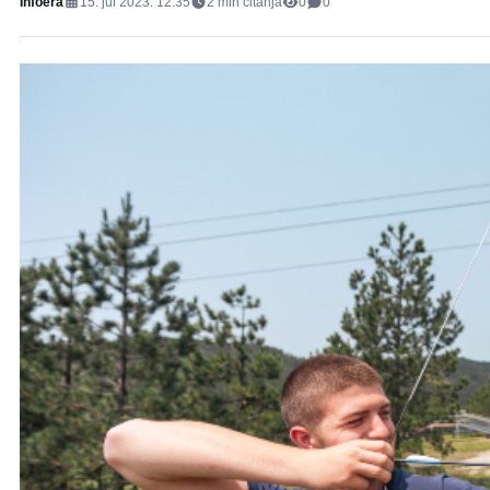
Infoera
15. jul 2023. 12:35
2
min čitanja
0
0