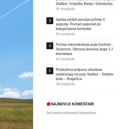
Zlatibor, Vrnjačku Banju i Sokobanju
96
pregleda
Isplata julskih penzija počinje 4.
3
avgusta: Poznat raspored po
kategorijama korisnika
65
pregleda
Počela rekonstrukcija puta Drežnik–
4
Severovo: Obnova deonice duge 2,7
kilometara
43
pregleda
Produžena potpuna obustava
5
saobraćaja na putu Sedlari – Debelo
brdo – Rogačica
38
pregleda
NAJNOVIJI KOMENTARI
Još nema odobrenih komentara.