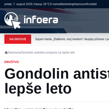
petak, 7. avgust 2026.
Ужице
26°C
O nama
Marketing
Impresum
Kontakt
NAJNOVIJE
Sajam meda „Zlatibore, moj medeni“ okuplja pčelare i p
Naslovna
/
Gondolin antistres program za lepše leto
DRUŠTVO
Gondolin antis
lepše leto