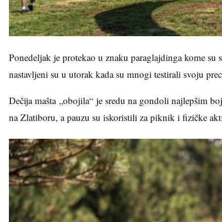
Ponedeljak je protekao u znaku paraglajdinga kome su se 
nastavljeni su u utorak kada su mnogi testirali svoju prec
Dečija mašta „obojila“ je sredu na gondoli najlepšim boja
na Zlatiboru, a pauzu su iskoristili za piknik i fizičke akt