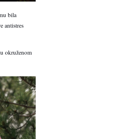
mu bila
e antistres
entu okruženom