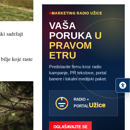
MARKETING RADIO UŽICE
VAŠA
PORUKA
U
ki sadržaji
PRAVOM
ETRU
bilje koje raste
Predstavite firmu kroz radio
kampanje, PR tekstove, portal
banere i lokalni medijski paket.
RADIO +
Užice
PORTAL
OGLAŠAVAJTE SE