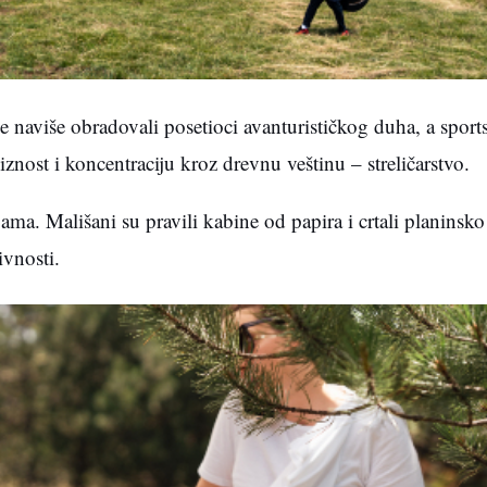
naviše obradovali posetioci avanturističkog duha, a sports
iznost i koncentraciju kroz drevnu veštinu – streličarstvo.
ma. Mališani su pravili kabine od papira i crtali planinsko 
ivnosti.