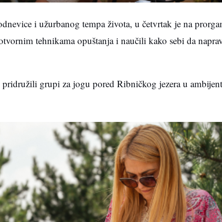
odnevice i užurbanog tempa života, u četvrtak je na prorga
lotvornim tehnikama opuštanja i naučili kako sebi da naprav
se pridružili grupi za jogu pored Ribničkog jezera u ambij