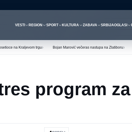
VESTI
REGION
SPORT
KULTURA
ZABAVA
SRBIJA
OGLASI
›
›
osetioce na Kraljevom trgu
Bojan Marović večeras nastupa na Zlatiboru
tres program za