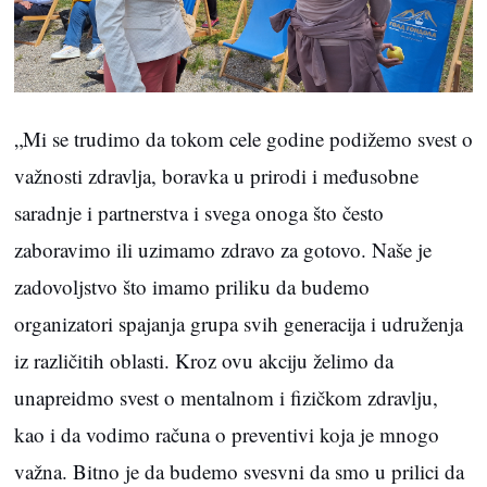
„Mi se trudimo da tokom cele godine podižemo svest o
važnosti zdravlja, boravka u prirodi i međusobne
saradnje i partnerstva i svega onoga što često
zaboravimo ili uzimamo zdravo za gotovo. Naše je
zadovoljstvo što imamo priliku da budemo
organizatori spajanja grupa svih generacija i udruženja
iz različitih oblasti. Kroz ovu akciju želimo da
unapreidmo svest o mentalnom i fizičkom zdravlju,
kao i da vodimo računa o preventivi koja je mnogo
važna. Bitno je da budemo svesvni da smo u prilici da