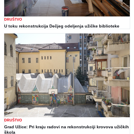
DRUŠTVO
U toku rekonstrukcija Dečjeg odeljenja užičke biblioteke
DRUŠTVO
Grad Užice: Pri kraju radovi na rekonstrukciji krovova užičkih
škola