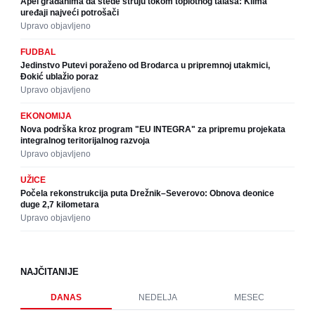
Apel građanima da štede struju tokom toplotnog talasa: Klima
uređaji najveći potrošači
Upravo objavljeno
FUDBAL
Jedinstvo Putevi poraženo od Brodarca u pripremnoj utakmici,
Đokić ublažio poraz
Upravo objavljeno
EKONOMIJA
Nova podrška kroz program "EU INTEGRA" za pripremu projekata
integralnog teritorijalnog razvoja
Upravo objavljeno
UŽICE
Počela rekonstrukcija puta Drežnik–Severovo: Obnova deonice
duge 2,7 kilometara
Upravo objavljeno
NAJČITANIJE
DANAS
NEDELJA
MESEC