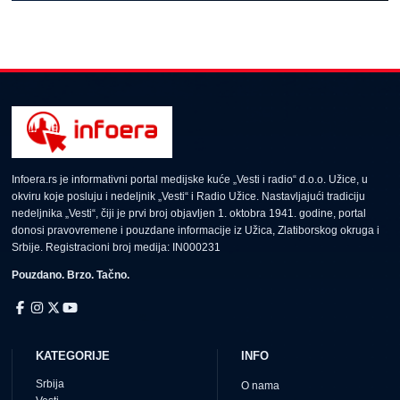
Infoera.rs je informativni portal medijske kuće „Vesti i radio“ d.o.o. Užice, u
okviru koje posluju i nedeljnik „Vesti“ i Radio Užice. Nastavljajući tradiciju
nedeljnika „Vesti“, čiji je prvi broj objavljen 1. oktobra 1941. godine, portal
donosi pravovremene i pouzdane informacije iz Užica, Zlatiborskog okruga i
Srbije. Registracioni broj medija: IN000231
Pouzdano. Brzo. Tačno.
KATEGORIJE
INFO
Srbija
O nama