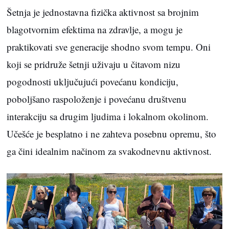
Šetnja je jednostavna fizička aktivnost sa brojnim
blagotvornim efektima na zdravlje, a mogu je
praktikovati sve generacije shodno svom tempu. Oni
koji se pridruže šetnji uživaju u čitavom nizu
pogodnosti uključujući povećanu kondiciju,
poboljšano raspoloženje i povećanu društvenu
interakciju sa drugim ljudima i lokalnom okolinom.
Učešće je besplatno i ne zahteva posebnu opremu, što
ga čini idealnim načinom za svakodnevnu aktivnost.