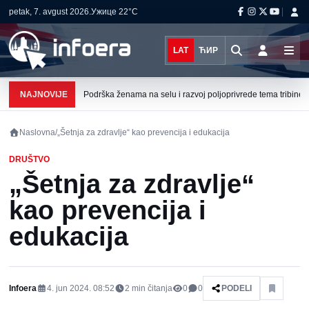
petak, 7. avgust 2026.
Ужице
22°C
LAT
ЋИР
NAJNOVIJE
Podrška ženama na selu i razvoj poljoprivrede tema tribine u 
Naslovna
/
„Šetnja za zdravlje“ kao prevencija i edukacija
DRUŠTVO
„Šetnja za zdravlje“
kao prevencija i
edukacija
Infoera
4. jun 2024. 08:52
2
min čitanja
0
0
PODELI