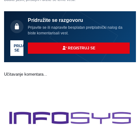
Pridružite se razgovoru
Prijavite se ili napravite besplatan pretplatnički nalog da
biste komentarisali vest.
PRIJAVI
REGISTRUJ SE
SE
Učitavanje komentara...