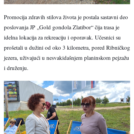
Promocija zdravih stilova života je postala sastavni deo
poslovanja JP „Gold gondola Zlatibor“ čija trasa je
idelna lokacija za rekreaciju i oporavak. Učesnici su
prošetali u dužini od oko 3 kilometra, pored Ribničkog
jezera, uživajući u nesvakidašnjem planinskom pejzažu
i druženju.