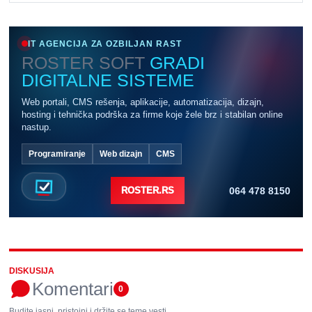
IT AGENCIJA ZA OZBILJAN RAST
ROSTER SOFT
GRADI
DIGITALNE SISTEME
Web portali, CMS rešenja, aplikacije, automatizacija, dizajn,
hosting i tehnička podrška za firme koje žele brz i stabilan online
nastup.
Programiranje
Web dizajn
CMS
064 478 8150
ROSTER.RS
DISKUSIJA
Komentari
0
Budite jasni, pristojni i držite se teme vesti.