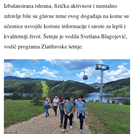
Izbalansirana ishrana, fizička aktivnost i mentalno
zdravlje bile su glavne teme ovog događaja na kome su
učesnice usvojile korisne informacije i savete za lepši i
kvalitetniji život. Šetnju je vodila Svetlana Blagojević,
vodič programa Zlatibroske šetnje.