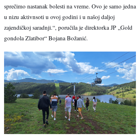
sprečimo nastanak bolesti na vreme. Ovo je samo jedna
u nizu aktivnsoti u ovoj godini i u našoj daljoj
zajendičkoj saradnji.“, poručila je direktorka JP „Gold
gondola Zlatibor“ Bojana Božanić.