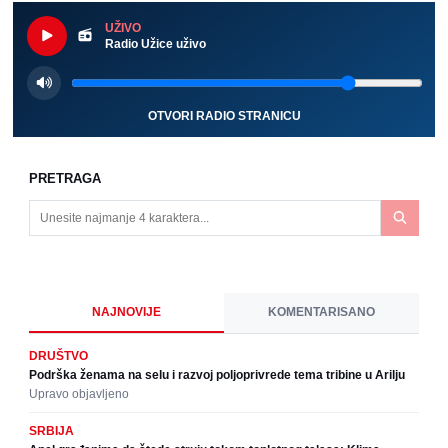
UŽIVO
Radio Užice uživo
OTVORI RADIO STRANICU
PRETRAGA
NAJNOVIJE
KOMENTARISANO
DRUŠTVO
Podrška ženama na selu i razvoj poljoprivrede tema tribine u Arilju
Upravo objavljeno
SRBIJA