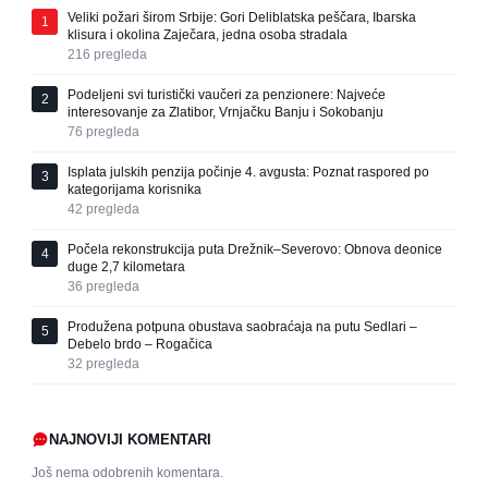
Veliki požari širom Srbije: Gori Deliblatska peščara, Ibarska
1
klisura i okolina Zaječara, jedna osoba stradala
216
pregleda
Podeljeni svi turistički vaučeri za penzionere: Najveće
2
interesovanje za Zlatibor, Vrnjačku Banju i Sokobanju
76
pregleda
Isplata julskih penzija počinje 4. avgusta: Poznat raspored po
3
kategorijama korisnika
42
pregleda
Počela rekonstrukcija puta Drežnik–Severovo: Obnova deonice
4
duge 2,7 kilometara
36
pregleda
Produžena potpuna obustava saobraćaja na putu Sedlari –
5
Debelo brdo – Rogačica
32
pregleda
NAJNOVIJI KOMENTARI
Još nema odobrenih komentara.