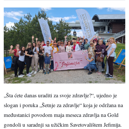
„Šta ćete danas uraditi za svoje zdravlje?“, ujedno je
slogan i poruka „Šetnje za zdravlje“ koja je održana na
međustanici povodom maja meseca zdravlja na Gold
gondoli u saradnji sa užičkim Savetovalištem Jefimija.