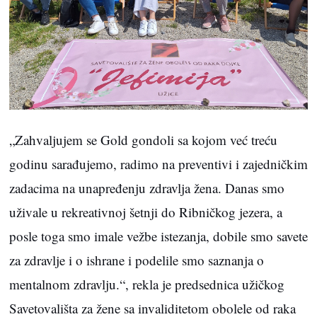
„Zahvaljujem se Gold gondoli sa kojom već treću
godinu sarađujemo, radimo na preventivi i zajedničkim
zadacima na unapređenju zdravlja žena. Danas smo
uživale u rekreativnoj šetnji do Ribničkog jezera, a
posle toga smo imale vežbe istezanja, dobile smo savete
za zdravlje i o ishrane i podelile smo saznanja o
mentalnom zdravlju.“, rekla je predsednica užičkog
Savetovališta za žene sa invaliditetom obolele od raka