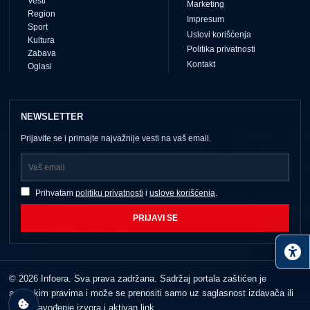
Vesti
Marketing
Region
Impresum
Sport
Uslovi korišćenja
Kultura
Politika privatnosti
Zabava
Kontakt
Oglasi
NEWSLETTER
Prijavite se i primajte najvažnije vesti na vaš email.
Prihvatam
politiku privatnosti
i
uslove korišćenja
.
PRIJAVI SE
© 2026 Infoera. Sva prava zadržana. Sadržaj portala zaštićen je
autorskim pravima i može se prenositi samo uz saglasnost izdavača ili
jasno navođenje izvora i aktivan link.