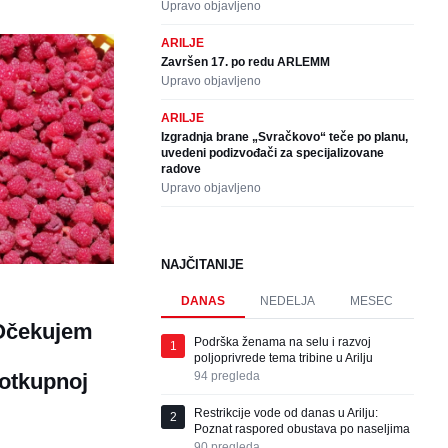
Upravo objavljeno
ARILJE
Završen 17. po redu ARLEMM
Upravo objavljeno
ARILJE
Izgradnja brane „Svračkovo“ teče po planu,
uvedeni podizvođači za specijalizovane
radove
Upravo objavljeno
NAJČITANIJE
DANAS
NEDELJA
MESEC
 Očekujem
Podrška ženama na selu i razvoj
1
poljoprivrede tema tribine u Arilju
94
pregleda
 otkupnoj
Restrikcije vode od danas u Arilju:
2
Poznat raspored obustava po naseljima
90
pregleda