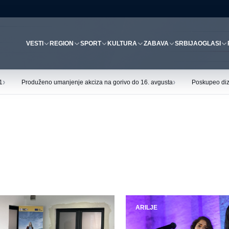
VESTI
REGION
SPORT
KULTURA
ZABAVA
SRBIJA
OGLASI
›
›
1
Produženo umanjenje akciza na gorivo do 16. avgusta
Poskupeo diz
ARILJE