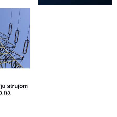
ju strujom
a na