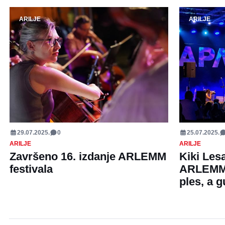
ARILJE
ARILJE
29.07.2025.
0
25.07.2025.
ARILJE
ARILJE
Završeno 16. izdanje ARLEMM
Kiki Lesa
festivala
ARLEMM,
ples, a g