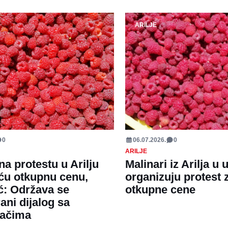
ARILJE
0
06.07.2026.
0
ARILJE
na protestu u Arilju
Malinari iz Arilja u 
veću otkupnu cenu,
organizuju protest 
: Održava se
otkupne cene
ani dijalog sa
đačima