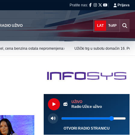
Pratite nas:
Prijava
RADIO UŽIVO
LAT
ЋИР
›
el, cena benzina ostala nepromenjena
Užički trg u subotu domaćin 16. Puzi
UŽIVO
Radio Užice uživo
OTVORI RADIO STRANICU