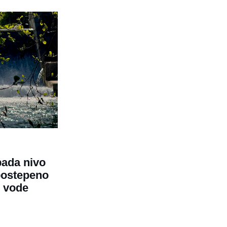
pada nivo
postepeno
e vode