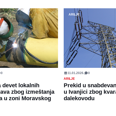
ARILJE
0
11.01.2026.
0
ARILJE
 devet lokalnih
Prekid u snabdevan
ava zbog izmeštanja
u Ivanjici zbog kvar
a u zoni Moravskog
dalekovodu