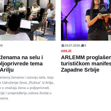
0
29.07.2026.
0
ARILJE
ženama na selu i
ARLEMM proglašen
oljoprivrede tema
turističkom manife
Arilju
Zapadne Srbije
većenoj ženama i razvoju sela, koju
o Udruženje žena „Ružica“ iz Arilja,
 o značaju žena u poljoprivredi,
cije i unapređenju uslova života u
inama.