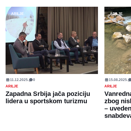
ARILJE
ARILJE
11.12.2025.
0
15.08.2025.
ARILJE
ARILJE
Zapadna Srbija jača poziciju
Vanredna 
lidera u sportskom turizmu
zbog nis
– uvedene
snabdev