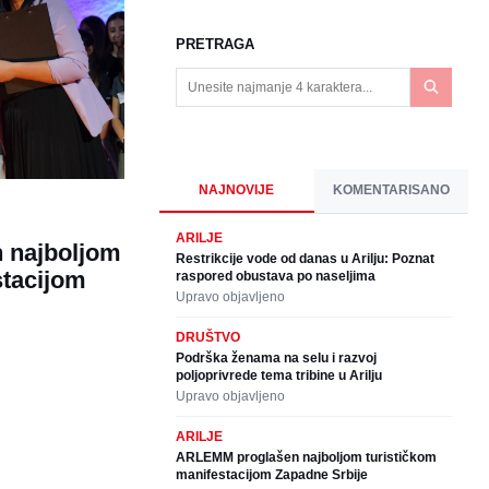
PRETRAGA
NAJNOVIJE
KOMENTARISANO
ARILJE
 najboljom
Restrikcije vode od danas u Arilju: Poznat
stacijom
raspored obustava po naseljima
Upravo objavljeno
DRUŠTVO
Podrška ženama na selu i razvoj
poljoprivrede tema tribine u Arilju
Upravo objavljeno
ARILJE
ARLEMM proglašen najboljom turističkom
manifestacijom Zapadne Srbije