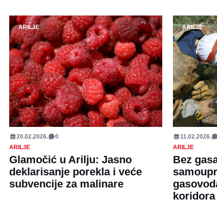
ARILJE
ARILJE
20.02.2026.
0
11.02.2026.
ARILJE
ARILJE
Glamočić u Arilju: Jasno
Bez gasa
deklarisanje porekla i veće
samoupr
subvencije za malinare
gasovod
koridora