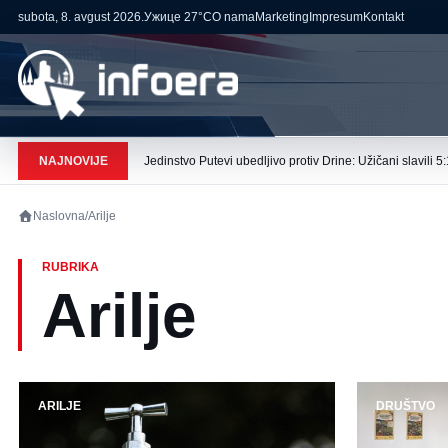
subota, 8. avgust 2026.
Ужице
27°C
O nama
Marketing
Impresum
Kontakt
NAJNOVIJE
Jedinstvo Putevi ubedljivo protiv Drine: Užičani slavili 5:
Naslovna
/
Arilje
RUBRIKA
Arilje
ARILJE
DRUŠTVO