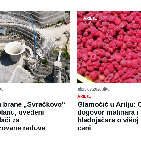
ARILJE
0
15.07.2026.
0
ARILJE
a brane „Svračkovo“
Glamočić u Arilju:
planu, uvedeni
dogovor malinara i
ači za
hladnjačara o višoj
izovane radove
ceni