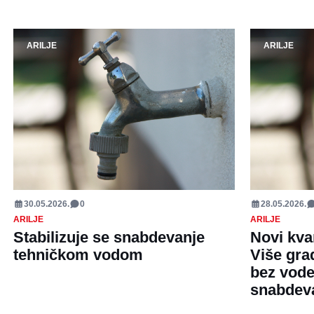
ARILJE
ARILJE
30.05.2026.
0
28.05.2026.
ARILJE
ARILJE
Stabilizuje se snabdevanje
Novi kva
tehničkom vodom
Više gra
bez vode
snabdev