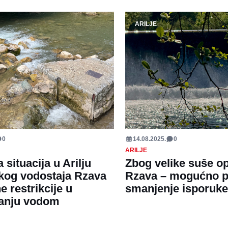
ARILJE
0
14.08.2025.
0
ARILJE
situacija u Arilju
Zbog velike suše o
kog vodostaja Rzava
Rzava – mogućno 
 restrikcije u
smanjenje isporuk
anju vodom