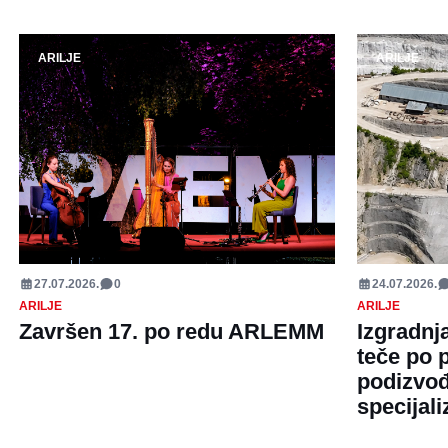
ARILJE
ARILJE
27.07.2026.
0
24.07.2026.
ARILJE
ARILJE
Završen 17. po redu ARLEMM
Izgradnj
teče po 
podizvođ
specijal