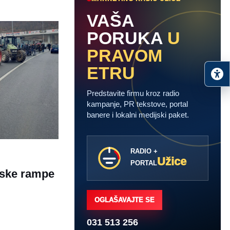
VAŠA
PORUKA
U
PRAVOM
ETRU
Predstavite firmu kroz radio
kampanje, PR tekstove, portal
banere i lokalni medijski paket.
RADIO +
Užice
PORTAL
jske rampe
OGLAŠAVAJTE SE
031 513 256