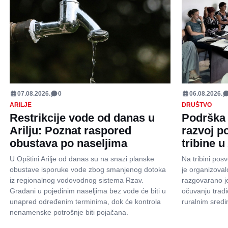
07.08.2026.
0
06.08.2026.
ARILJE
DRUŠTVO
Restrikcije vode od danas u
Podrška 
Arilju: Poznat raspored
razvoj p
obustava po naseljima
tribine u 
U Opštini Arilje od danas su na snazi planske
Na tribini pos
obustave isporuke vode zbog smanjenog dotoka
je organizoval
iz regionalnog vodovodnog sistema Rzav.
razgovarano je
Građani u pojedinim naseljima bez vode će biti u
očuvanju tradi
unapred određenim terminima, dok će kontrola
ruralnim sred
nenamenske potrošnje biti pojačana.