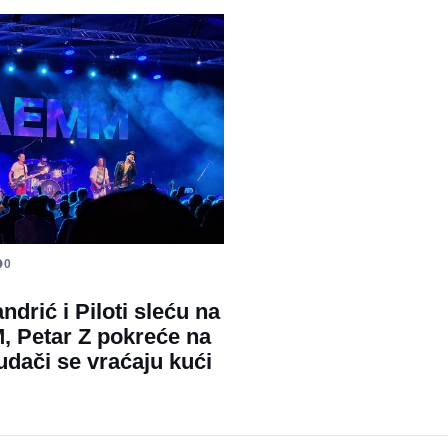
0
ndrić i Piloti sleću na
 Petar Z pokreće na
udači se vraćaju kući