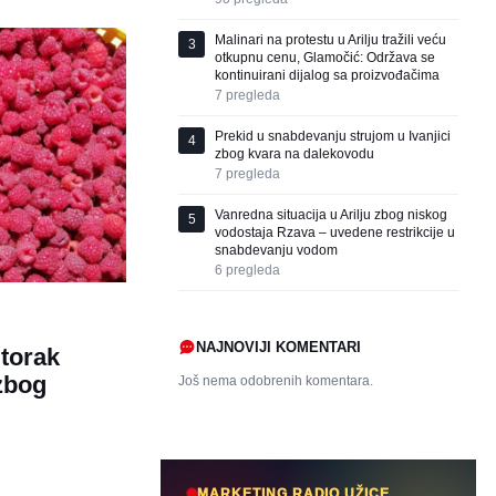
Malinari na protestu u Arilju tražili veću
3
otkupnu cenu, Glamočić: Održava se
kontinuirani dijalog sa proizvođačima
7
pregleda
Prekid u snabdevanju strujom u Ivanjici
4
zbog kvara na dalekovodu
7
pregleda
Vanredna situacija u Arilju zbog niskog
5
vodostaja Rzava – uvedene restrikcije u
snabdevanju vodom
6
pregleda
NAJNOVIJI KOMENTARI
utorak
zbog
Još nema odobrenih komentara.
MARKETING RADIO UŽICE