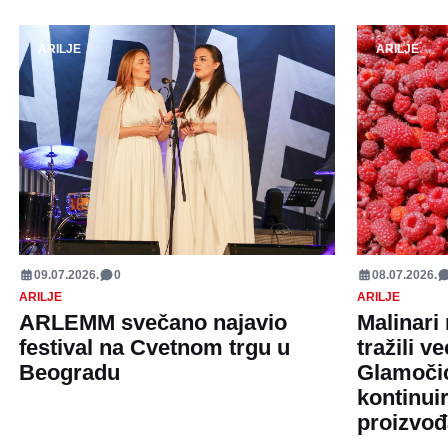
ARILJE
ARILJE
09.07.2026.
0
08.07.2026.
ARILJE
ARILJE
ARLEMM svečano najavio
Malinari 
festival na Cvetnom trgu u
tražili 
Beogradu
Glamočić
kontinuir
proizvo