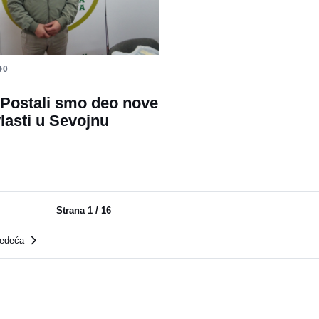
0
: Postali smo deo nove
vlasti u Sevojnu
Strana
1
/
16
ledeća