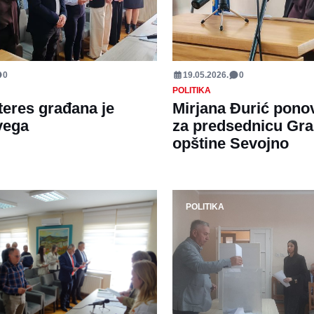
0
19.05.2026.
0
POLITIKA
nteres građana je
Mirjana Đurić pono
vega
za predsednicu Gr
opštine Sevojno
POLITIKA