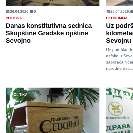
26.04.2026.
0
25.04.2026.
POLITIKA
EKONOMIJA
Danas konstitutivna sednica
Uz podrš
Skupštine Gradske opštine
kilometa
Sevojno
Sevojnu
Uz podršku dr
asfalta u Sevo
saobraćajnica
naredne dve..
POLITIKA
POLITIKA