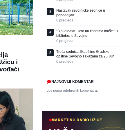
Nastavak sevojničke sednice u
3
ponedeljak
0
pregleda
"Biblioteatar - leto na koncima mašte" u
4
biblioteci u Sevojnu
0
pregleda
Treća sednica Skupštine Gradske
5
ija
opštine Sevojno zakazana za 25. jun
Užicu i
0
pregleda
zvođači
NAJNOVIJI KOMENTARI
Još nema odobrenih komentara.
MARKETING RADIO UŽICE