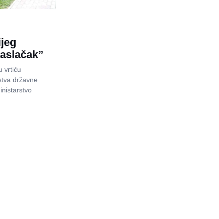
ijeg
Maslačak”
u vrtiću
stva državne
inistarstvo