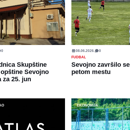
0
08.06.2026.
0
FUDBAL
dnica Skupštine
Sevojno završilo s
opštine Sevojno
petom mestu
 za 25. jun
AO
EKONOMIJA