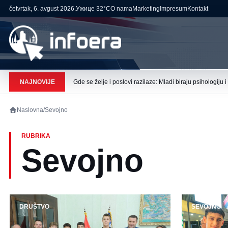
četvrtak, 6. avgust 2026.
Ужице
32°C
O nama
Marketing
Impresum
Kontakt
NAJNOVIJE
Gde se želje i poslovi razilaze: Mladi biraju psihologiju
Naslovna
/
Sevojno
RUBRIKA
Sevojno
DRUŠTVO
SEVOJNO