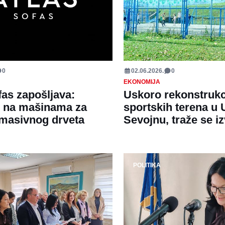
0
02.06.2026.
0
EKONOMIJA
fas zapošljava:
Uskoro rekonstrukc
r na mašinama za
sportskih terena u 
masivnog drveta
Sevojnu, traže se i
POLITIKA