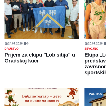
24.07.2026.
0
20.07.2026.
DRUŠTVO
SEVOJNO
Prijem za ekipu "Lob sitija" u
Ekipa „L
Gradskoj kući
predstav
završnom
sportskih
KULTURA
POLITIKA