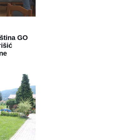
ština GO
išić
ne