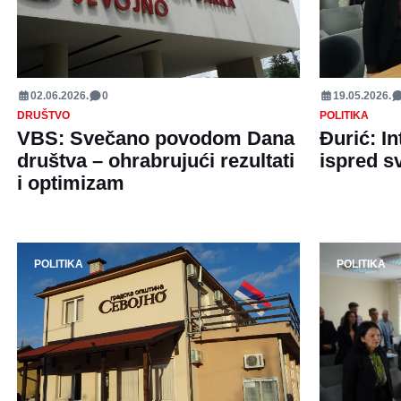
02.06.2026.
0
19.05.2026.
DRUŠTVO
POLITIKA
VBS: Svečano povodom Dana
Đurić: I
društva – ohrabrujući rezultati
ispred s
i optimizam
POLITIKA
POLITIKA