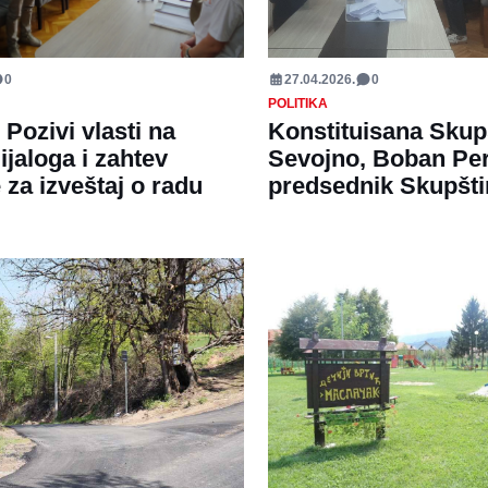
0
27.04.2026.
0
POLITIKA
Pozivi vlasti na
Konstituisana Skup
ijaloga i zahtev
Sevojno, Boban Per
 za izveštaj o radu
predsednik Skupšti
A
DRUŠTVO