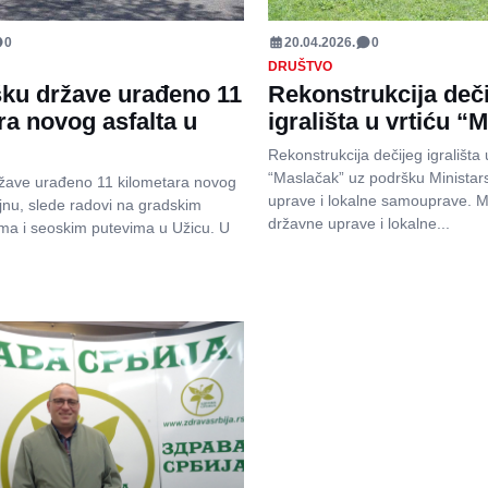
0
20.04.2026.
0
DRUŠTVO
ku države urađeno 11
Rekonstrukcija deč
ra novog asfalta u
igrališta u vrtiću “
Rekonstrukcija dečijeg igrališta 
“Maslačak” uz podršku Ministar
žave urađeno 11 kilometara novog
uprave i lokalne samouprave. M
jnu, slede radovi na gradskim
državne uprave i lokalne...
ma i seoskim putevima u Užicu. U
.