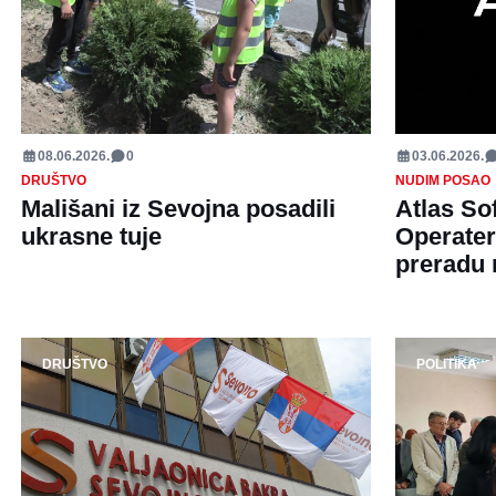
08.06.2026.
0
03.06.2026.
DRUŠTVO
NUDIM POSAO
Mališani iz Sevojna posadili
Atlas So
ukrasne tuje
Operate
preradu 
DRUŠTVO
POLITIKA