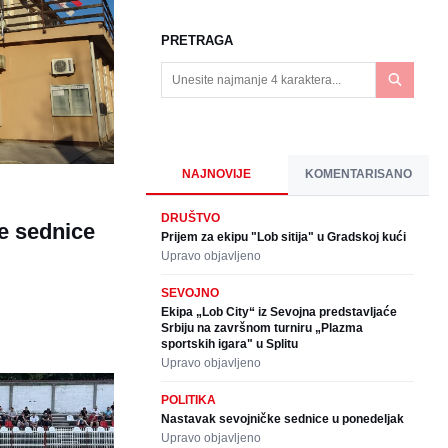
PRETRAGA
NAJNOVIJE
KOMENTARISANO
DRUŠTVO
e sednice
Prijem za ekipu "Lob sitija" u Gradskoj kući
Upravo objavljeno
SEVOJNO
Ekipa „Lob City“ iz Sevojna predstavljaće
Srbiju na završnom turniru „Plazma
sportskih igara" u Splitu
Upravo objavljeno
POLITIKA
Nastavak sevojničke sednice u ponedeljak
Upravo objavljeno