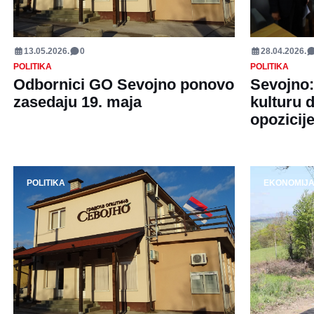
13.05.2026.
0
28.04.2026.
POLITIKA
POLITIKA
Odbornici GO Sevojno ponovo
Sevojno: 
zasedaju 19. maja
kulturu d
opozicije
POLITIKA
EKONOMIJ