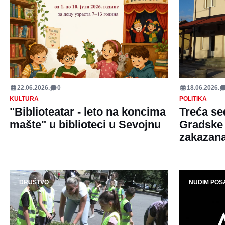
22.06.2026.
0
18.06.2026.
KULTURA
POLITIKA
"Biblioteatar - leto na koncima
Treća se
mašte" u biblioteci u Sevojnu
Gradske 
zakazana
DRUŠTVO
NUDIM POS