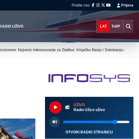
Pratite nas:
Prijava
RADIO UŽIVO
LAT
ЋИР
›
 penzionere: Najveće interesovanje za Zlatibor, Vrnjačku Banju i Sokobanju
Ve
UŽIVO
Radio Užice uživo
OTVORI RADIO STRANICU