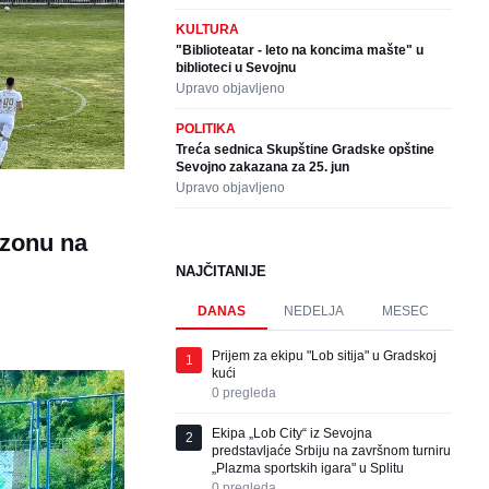
KULTURA
"Biblioteatar - leto na koncima mašte" u
biblioteci u Sevojnu
Upravo objavljeno
POLITIKA
Treća sednica Skupštine Gradske opštine
Sevojno zakazana za 25. jun
Upravo objavljeno
ezonu na
NAJČITANIJE
DANAS
NEDELJA
MESEC
Prijem za ekipu "Lob sitija" u Gradskoj
1
kući
0
pregleda
Ekipa „Lob City“ iz Sevojna
2
predstavljaće Srbiju na završnom turniru
„Plazma sportskih igara" u Splitu
0
pregleda