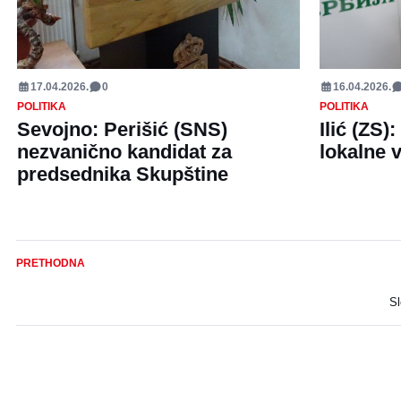
17.04.2026.
0
16.04.2026.
POLITIKA
POLITIKA
Sevojno: Perišić (SNS)
Ilić (ZS)
nezvanično kandidat za
lokalne 
predsednika Skupštine
PRETHODNA
S