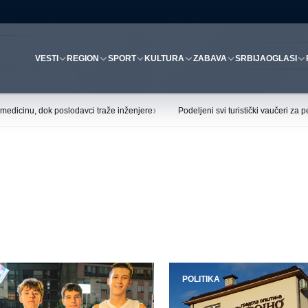
VESTI
REGION
SPORT
KULTURA
ZABAVA
SRBIJA
OGLASI
›
 i medicinu, dok poslodavci traže inženjere
Podeljeni svi turistički vaučeri za
POLITIKA