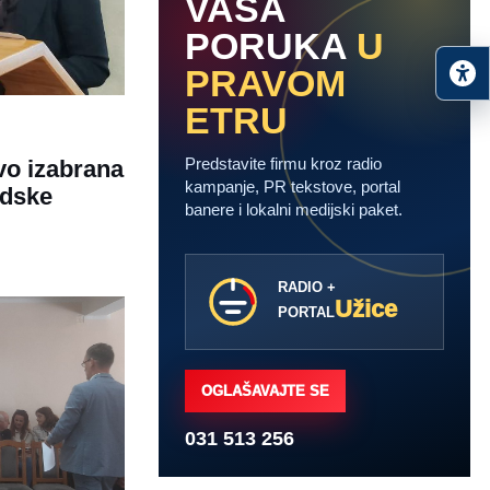
VAŠA
PORUKA
U
PRAVOM
ETRU
Predstavite firmu kroz radio
vo izabrana
kampanje, PR tekstove, portal
adske
banere i lokalni medijski paket.
RADIO +
Užice
PORTAL
OGLAŠAVAJTE SE
031 513 256