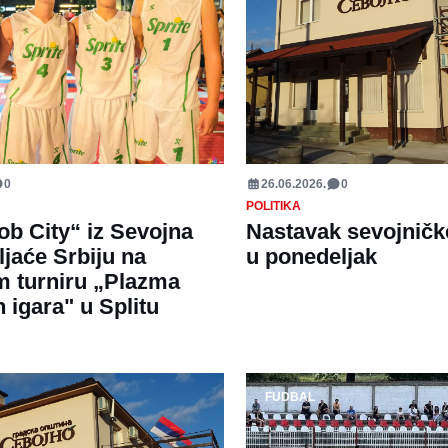
0
26.06.2026.
0
POLITIKA
ob City“ iz Sevojna
Nastavak sevojničk
ljaće Srbiju na
u ponedeljak
 turniru „Plazma
 igara" u Splitu
FUDBAL