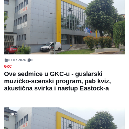
07.07.2026.
0
GKC
Ove sedmice u GKC-u - guslarski
muzičko-scenski program, pab kviz,
akustična svirka i nastup Eastock-a
GKC