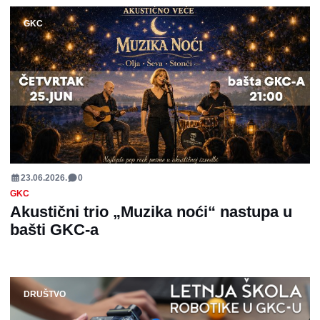
GKC
23.06.2026.
0
GKC
Akustični trio „Muzika noći“ nastupa u
bašti GKC-a
DRUŠTVO