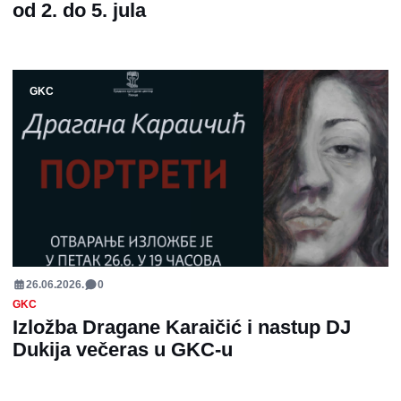
od 2. do 5. jula
GKC
26.06.2026.
0
GKC
Izložba Dragane Karaičić i nastup DJ
Dukija večeras u GKC-u