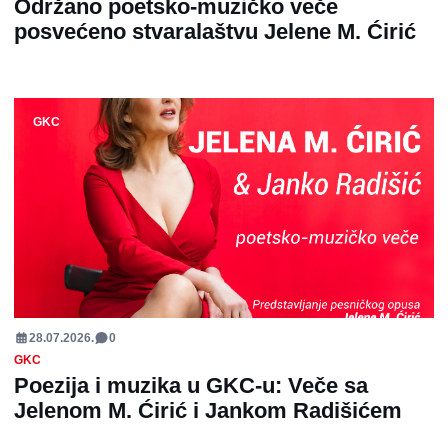
Održano poetsko-muzičko veče
posvećeno stvaralaštvu Jelene M. Ćirić
GKC
28.07.2026.
0
GKC
Poezija i muzika u GKC-u: Veče sa
Jelenom M. Ćirić i Jankom Radišićem