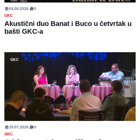
04.08.2026.
0
GKC
Akustični duo Banat i Buco u četvrtak u
bašti GKC-a
GKC
29.07.2026.
0
GKC