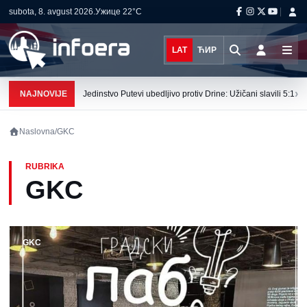
subota, 8. avgust 2026.
Ужице
22°C
LAT
ЋИР
›
NAJNOVIJE
Jedinstvo Putevi ubedljivo protiv Drine: Užičani slavili 5:1
Naslovna
/
GKC
RUBRIKA
GKC
GKC