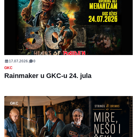
17.07.2026.
0
GKC
Rainmaker u GKC-u 24. jula
GKC