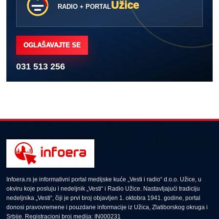
Užice
RADIO + PORTAL
OGLAŠAVAJTE SE
031 513 256
Infoera.rs je informativni portal medijske kuće „Vesti i radio“ d.o.o. Užice, u
okviru koje posluju i nedeljnik „Vesti“ i Radio Užice. Nastavljajući tradiciju
nedeljnika „Vesti“, čiji je prvi broj objavljen 1. oktobra 1941. godine, portal
donosi pravovremene i pouzdane informacije iz Užica, Zlatiborskog okruga i
Srbije. Registracioni broj medija: IN000231