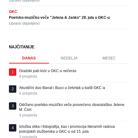
Upravo objavljeno
GKC
Poetsko-muzičko veče "Jelena & Janko" 28. jula u GKC-u
Upravo objavljeno
NAJČITANIJE
DANAS
NEDELJA
MESEC
Gradski pab kviz u GKC-u večeras
1
9
pregleda
Akustični duo Banat i Buco u četvrtak u bašti GKC-a
2
6
pregleda
Održano poetsko-muzičko veče posvećeno stvaralaštvu Jelene
3
M. Ćirić
4
pregleda
Izložba slika i fotografija, kao i promocija literarnih radova
4
policijskih službenika u GKC-u od 15. jula
3
pregleda