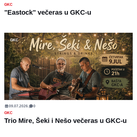
GKC
"Eastock" večeras u GKC-u
GKC
09.07.2026.
0
GKC
Trio Mire, Šeki i Nešo večeras u GKC-u