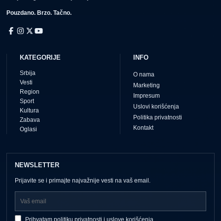
Pouzdano. Brzo. Tačno.
KATEGORIJE
INFO
Srbija
O nama
Vesti
Marketing
Region
Impresum
Sport
Uslovi korišćenja
Kultura
Politika privatnosti
Zabava
Kontakt
Oglasi
NEWSLETTER
Prijavite se i primajte najvažnije vesti na vaš email.
Prihvatam
politiku privatnosti
i
uslove korišćenja
.