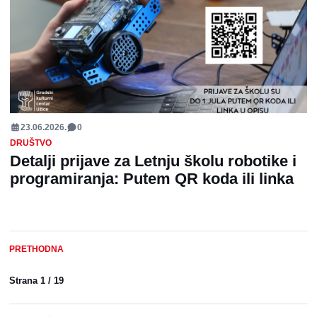
23.06.2026.
0
DRUŠTVO
Detalji prijave za Letnju školu robotike i
programiranja: Putem QR koda ili linka
PRETHODNA
Strana
1
/
19