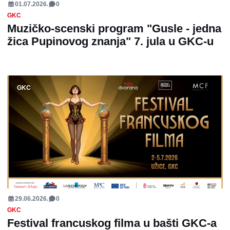
01.07.2026.
0
GKC
Muzičko-scenski program "Gusle - jedna
žica Pupinovog znanja" 7. jula u GKC-u
GKC
29.06.2026.
0
GKC
Festival francuskog filma u bašti GKC-a