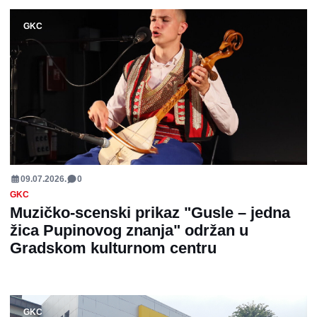
GKC
09.07.2026.
0
GKC
Muzičko-scenski prikaz "Gusle – jedna
žica Pupinovog znanja" održan u
Gradskom kulturnom centru
GKC