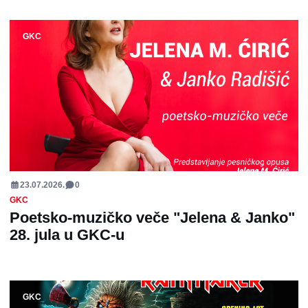
GKC
23.07.2026.
0
GKC
Poetsko-muzičko veče "Jelena & Janko"
28. jula u GKC-u
GKC