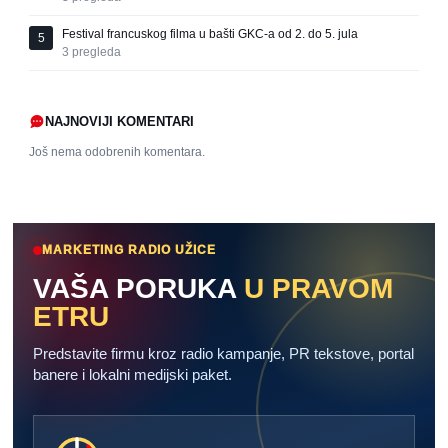
Festival francuskog filma u bašti GKC-a od 2. do 5. jula
5
3
pregleda
NAJNOVIJI KOMENTARI
Još nema odobrenih komentara.
MARKETING RADIO UŽICE
VAŠA PORUKA
U PRAVOM
ETRU
Predstavite firmu kroz radio kampanje, PR tekstove, portal
banere i lokalni medijski paket.