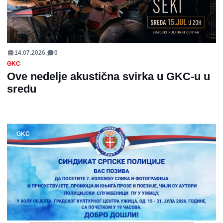
14.07.2026.
0
GKC
Ove nedelje akustična svirka u GKC-u u
sredu
GKC