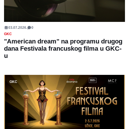
03.07.2026.
0
GKC
"American dream" na programu drugog
dana Festivala francuskog filma u GKC-
u
GKC