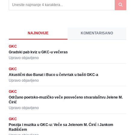
NAJNOVIJE
KOMENTARISANO
GKC
Gradski pab kviz u GKC-u večeras
Upravo objavljeno
GKC
Akustični duo Banat i Buco u četvrtak u bašti GKC-a
Upravo objavljeno
GKC
Održano poetsko-muzičko veče posvećeno stvaralaštvu Jelene M.
Ćirić
Upravo objavljeno
GKC
Poezija i muzika u GKC-u: Veče sa Jelenom M. Ćirić i Jankom
Radišićem