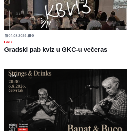
04.08.2026.
0
GKC
Gradski pab kviz u GKC-u večeras
GKC