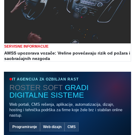
SERVISNE INFORMACIJE
AMSS upozorava vozače: Vreline povećavaju rizik od požara i
saobraćajnih nezgoda
IT AGENCIJA ZA OZBILJAN RAST
ROSTER SOFT
GRADI
DIGITALNE SISTEME
Web portali, CMS rešenja, aplikacije, automatizacija, dizajn,
hosting i tehnička podrška za firme koje žele brz i stabilan online
nastup.
Programiranje
Web dizajn
CMS