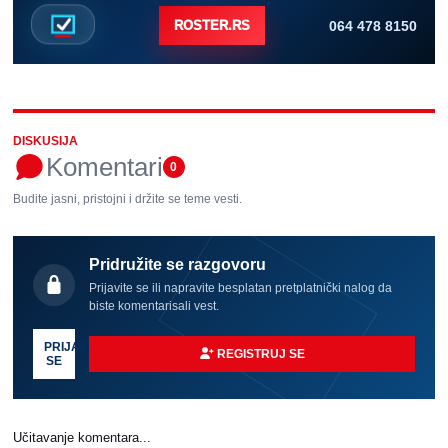
064 478 8150
ROSTER.RS
DISKUSIJA
Komentari
0
Budite jasni, pristojni i držite se teme vesti.
Pridružite se razgovoru
Prijavite se ili napravite besplatan pretplatnički nalog da
biste komentarisali vest.
PRIJAVI
REGISTRUJ SE
SE
Učitavanje komentara...