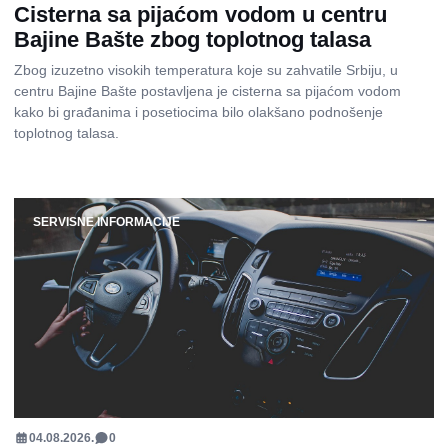
Cisterna sa pijaćom vodom u centru
Bajine Bašte zbog toplotnog talasa
Zbog izuzetno visokih temperatura koje su zahvatile Srbiju, u
centru Bajine Bašte postavljena je cisterna sa pijaćom vodom
kako bi građanima i posetiocima bilo olakšano podnošenje
toplotnog talasa.
SERVISNE INFORMACIJE
04.08.2026.
0