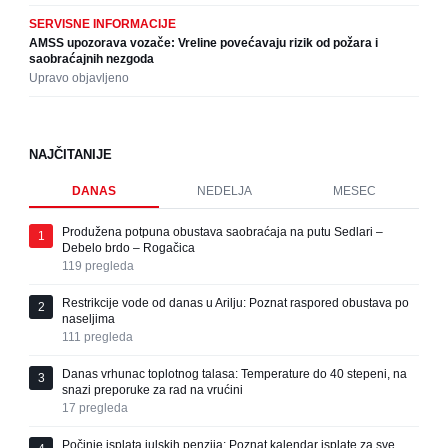
SERVISNE INFORMACIJE
AMSS upozorava vozače: Vreline povećavaju rizik od požara i
saobraćajnih nezgoda
Upravo objavljeno
NAJČITANIJE
DANAS
NEDELJA
MESEC
Produžena potpuna obustava saobraćaja na putu Sedlari –
1
Debelo brdo – Rogačica
119
pregleda
Restrikcije vode od danas u Arilju: Poznat raspored obustava po
2
naseljima
111
pregleda
Danas vrhunac toplotnog talasa: Temperature do 40 stepeni, na
3
snazi preporuke za rad na vrućini
17
pregleda
Počinje isplata julskih penzija: Poznat kalendar isplate za sve