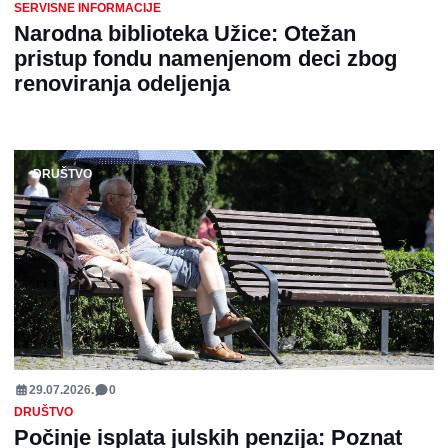
SERVISNE INFORMACIJE
Narodna biblioteka Užice: Otežan
pristup fondu namenjenom deci zbog
renoviranja odeljenja
DRUŠTVO
29.07.2026.
0
DRUŠTVO
Počinje isplata julskih penzija: Poznat