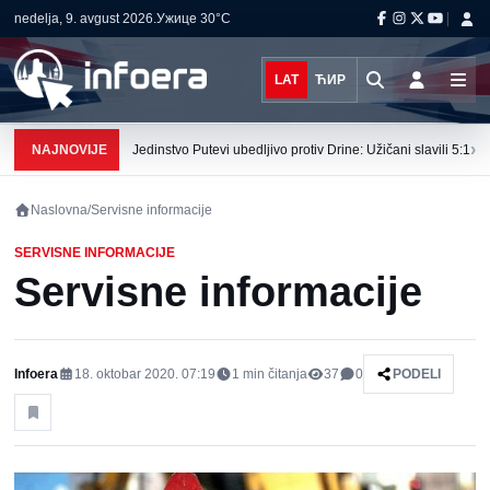
nedelja, 9. avgust 2026.
Ужице
30°C
LAT
ЋИР
›
NAJNOVIJE
Jedinstvo Putevi ubedljivo protiv Drine: Užičani slavili 5:1
Naslovna
/
Servisne informacije
SERVISNE INFORMACIJE
Servisne informacije
Infoera
18. oktobar 2020. 07:19
1
min čitanja
37
0
PODELI