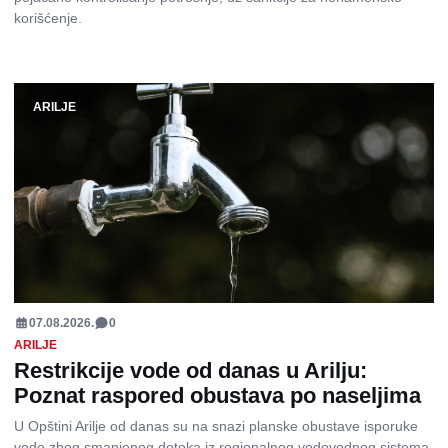
korišćenje.
ARILJE
07.08.2026.
0
ARILJE
Restrikcije vode od danas u Arilju:
Poznat raspored obustava po naseljima
U Opštini Arilje od danas su na snazi planske obustave isporuke
vode zbog smanjenog dotoka iz regionalnog vodovodnog sistema