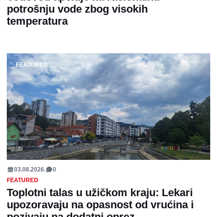
potrošnju vode zbog visokih
temperatura
FEATURED
03.08.2026.
0
FEATURED
Toplotni talas u užičkom kraju: Lekari
upozoravaju na opasnost od vrućina i
pozivaju na dodatni oprez