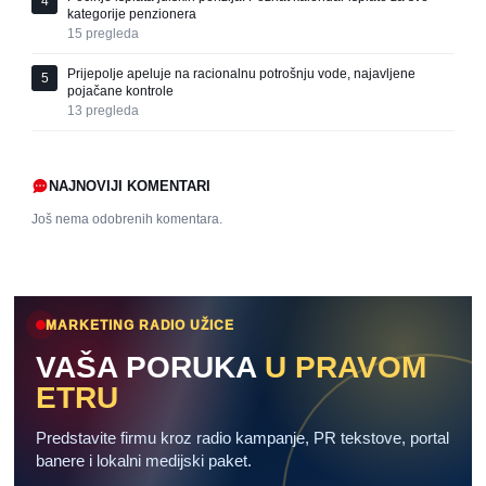
4
kategorije penzionera
15
pregleda
Prijepolje apeluje na racionalnu potrošnju vode, najavljene
5
pojačane kontrole
13
pregleda
NAJNOVIJI KOMENTARI
Još nema odobrenih komentara.
MARKETING RADIO UŽICE
VAŠA PORUKA
U PRAVOM
ETRU
Predstavite firmu kroz radio kampanje, PR tekstove, portal
banere i lokalni medijski paket.