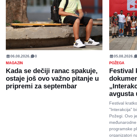
06.08.2026.
0
05.08.2026.
MAGAZIN
POŽEGA
Kada se dečiji ranac spakuje,
Festival
ostaje još ovo važno pitanje u
dokumen
pripremi za septembar
„Interakc
avgusta 
Festival krat
"Interakcija" 
Požegi. Ovo j
međunarodne p
programske pl
organizatori na