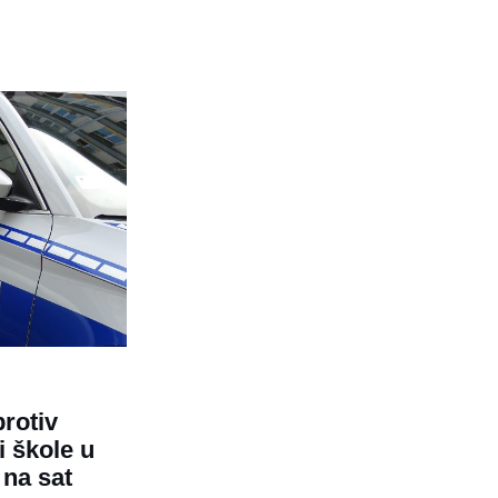
protiv
i škole u
 na sat