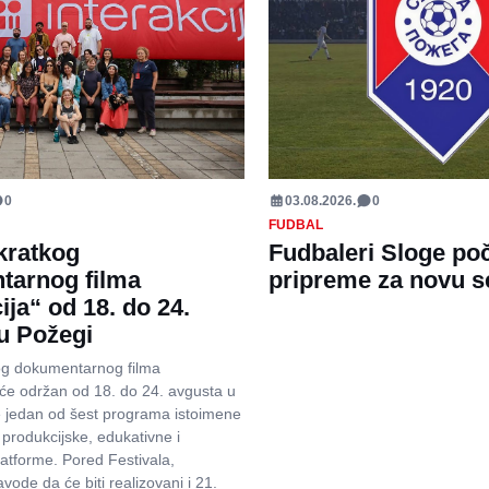
0
03.08.2026.
0
FUDBAL
 kratkog
Fudbaleri Sloge poč
tarnog filma
pripreme za novu 
ija“ od 18. do 24.
u Požegi
kog dokumentarnog filma
biće održan od 18. do 24. avgusta u
e jedan od šest programa istoimene
rodukcijske, edukativne i
atforme. Pored Festivala,
vode da će biti realizovani i 21.