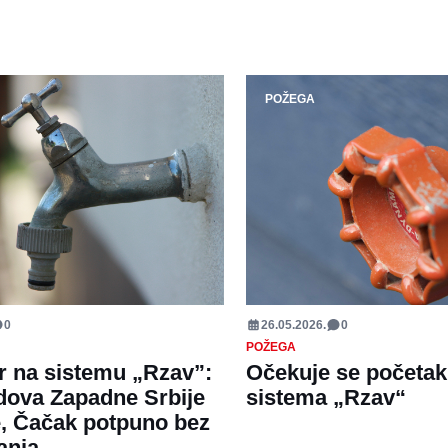
POŽEGA
0
26.05.2026.
0
POŽEGA
r na sistemu „Rzav”:
Očekuje se početak
dova Zapadne Srbije
sistema „Rzav“
, Čačak potpuno bez
anja