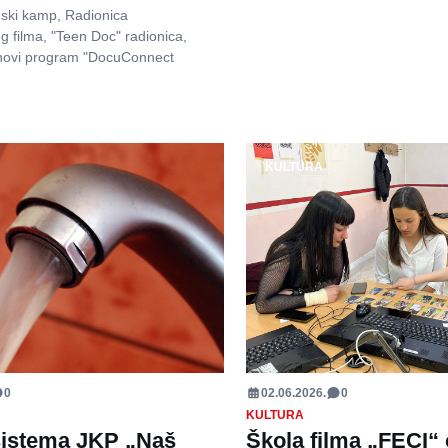
mski kamp, Radionica
 filma, "Teen Doc" radionica,
 novi program "DocuConnect
KULTURA
0
02.06.2026.
0
KULTURA
sistema JKP „Naš
Škola filma „FECI“ 