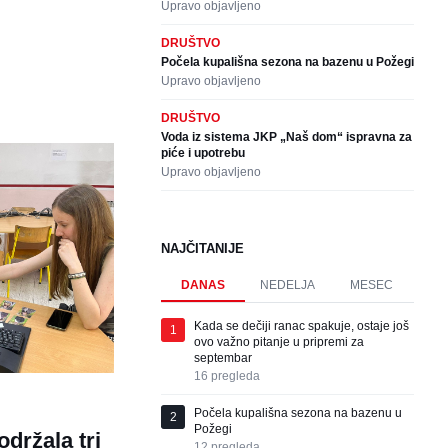
Upravo objavljeno
DRUŠTVO
Počela kupališna sezona na bazenu u Požegi
Upravo objavljeno
DRUŠTVO
Voda iz sistema JKP „Naš dom“ ispravna za
piće i upotrebu
Upravo objavljeno
NAJČITANIJE
DANAS
NEDELJA
MESEC
Kada se dečiji ranac spakuje, ostaje još
1
ovo važno pitanje u pripremi za
septembar
16
pregleda
Počela kupališna sezona na bazenu u
2
Požegi
održala tri
12
pregleda