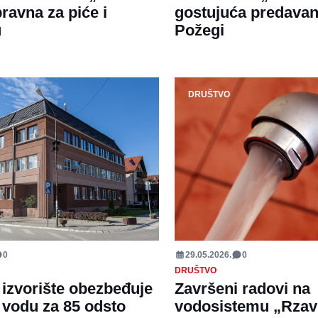
ravna za piće i
gostujuća predavan
u
Požegi
DRUŠTVO
0
29.05.2026.
0
DRUŠTVO
izvorište obezbeđuje
Završeni radovi na
 vodu za 85 odsto
vodosistemu „Rzav