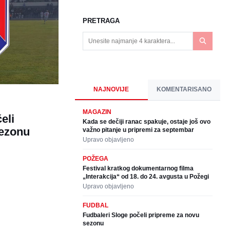
PRETRAGA
NAJNOVIJE
KOMENTARISANO
MAGAZIN
eli
Kada se dečiji ranac spakuje, ostaje još ovo
sezonu
važno pitanje u pripremi za septembar
Upravo objavljeno
POŽEGA
Festival kratkog dokumentarnog filma
„Interakcija“ od 18. do 24. avgusta u Požegi
Upravo objavljeno
FUDBAL
Fudbaleri Sloge počeli pripreme za novu
sezonu