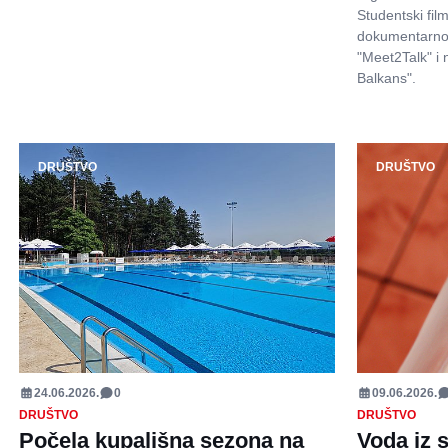
Studentski fil
dokumentarnog
"Meet2Talk" i
Balkans".
DRUŠTVO
DRUŠTVO
24.06.2026.
0
09.06.2026.
DRUŠTVO
DRUŠTVO
Počela kupališna sezona na
Voda iz 