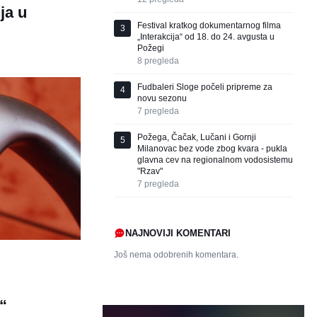
ja u
Festival kratkog dokumentarnog filma
3
„Interakcija“ od 18. do 24. avgusta u
Požegi
8
pregleda
Fudbaleri Sloge počeli pripreme za
4
novu sezonu
7
pregleda
Požega, Čačak, Lučani i Gornji
5
Milanovac bez vode zbog kvara - pukla
glavna cev na regionalnom vodosistemu
"Rzav"
7
pregleda
NAJNOVIJI KOMENTARI
Još nema odobrenih komentara.
“