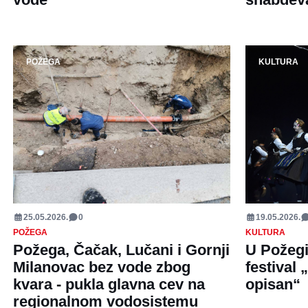
POŽEGA
KULTURA
25.05.2026.
0
19.05.2026.
POŽEGA
KULTURA
Požega, Čačak, Lučani i Gornji
U Požegi
Milanovac bez vode zbog
festival 
kvara - pukla glavna cev na
opisan“
regionalnom vodosistemu