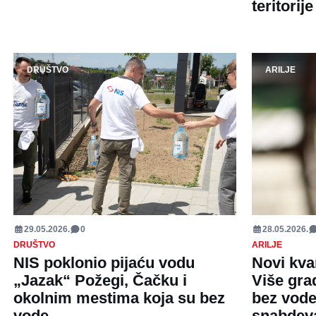
teritorije
DRUŠTVO
ARILJE
29.05.2026.
0
28.05.2026.
DRUŠTVO
ARILJE
NIS poklonio pijaću vodu
Novi kva
„Jazak“ Požegi, Čačku i
Više gra
okolnim mestima koja su bez
bez vode
vode
snabdev