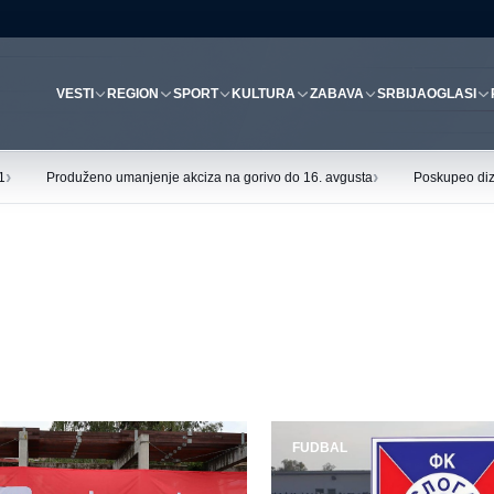
VESTI
REGION
SPORT
KULTURA
ZABAVA
SRBIJA
OGLASI
›
›
1
Produženo umanjenje akciza na gorivo do 16. avgusta
Poskupeo diz
FUDBAL