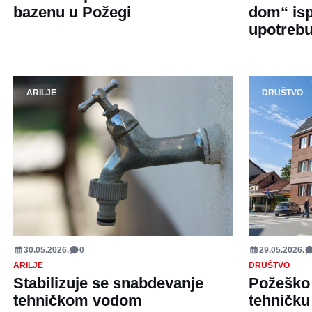
bazenu u Požegi
dom“ isp
upotreb
ARILJE
DRUŠTVO
30.05.2026.
0
29.05.2026.
ARILJE
DRUŠTVO
Stabilizuje se snabdevanje
Požeško 
tehničkom vodom
tehničku