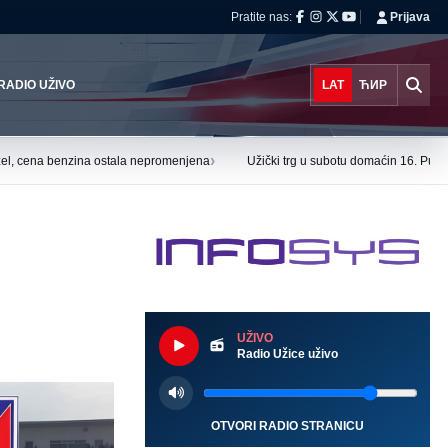
Pratite nas:
Prijava
RADIO UŽIVO
LAT
ЋИР
›
el, cena benzina ostala nepromenjena
Užički trg u subotu domaćin 16. Puzi
UŽIVO
Radio Užice uživo
OTVORI RADIO STRANICU