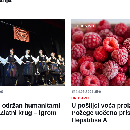
DRUŠTVO
0
14.05.2026.
0
DRUŠTVO
 održan humanitarni
U pošiljci voća pro
„Zlatni krug – igrom
Požege uočeno pri
Hepatitisa A