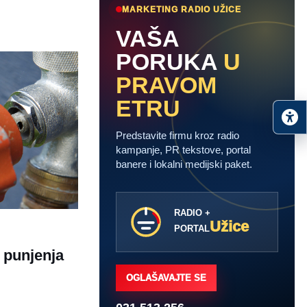
MARKETING RADIO UŽICE
VAŠA
PORUKA
U
PRAVOM
ETRU
Predstavite firmu kroz radio
kampanje, PR tekstove, portal
banere i lokalni medijski paket.
RADIO +
Užice
PORTAL
 punjenja
OGLAŠAVAJTE SE