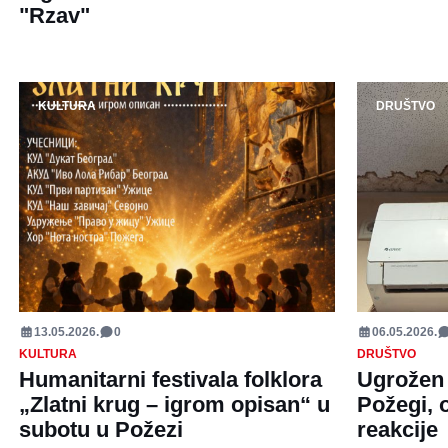
"Rzav"
KULTURA
DRUŠTVO
13.05.2026.
0
06.05.2026.
KULTURA
DRUŠTVO
Humanitarni festivala folklora
Ugrožen 
„Zlatni krug – igrom opisan“ u
Požegi, 
subotu u Požezi
reakcije