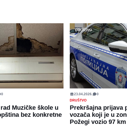
DRUŠTVO
0
23.04.2026.
0
DRUŠTVO
rad Muzičke škole u
Prekršajna prijava 
opština bez konkretne
vozača koji je u zon
Požegi vozio 97 km