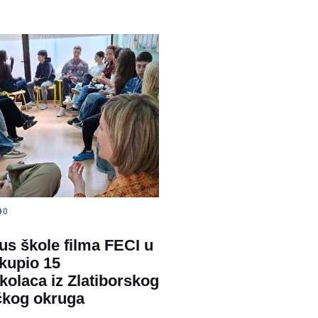
0
lus škole filma FECI u
kupio 15
kolaca iz Zlatiborskog
čkog okruga