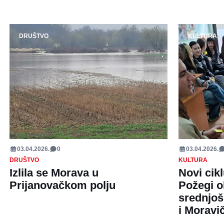
DRUŠTVO
KULTURA
03.04.2026.
0
03.04.2026.
DRUŠTVO
KULTURA
Izlila se Morava u
Novi cik
Prijanovačkom polju
Požegi o
srednjoš
i Moravi