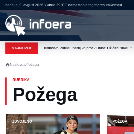
nedelja, 9. avgust 2026.
Ужице
29°C
O nama
Marketing
Impresum
Kontakt
NAJNOVIJE
Jedinstvo Putevi ubedljivo protiv Drine: Užičani slavili 5:
Naslovna
/
Požega
RUBRIKA
Požega
IZDVOJENO
POŽEGA