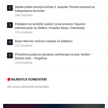
Isplata julskih penzija počinje 4. avgusta: Poznat raspored po
2
kategorijama korisnika
298
pregleda
Podeljeni svi turistički vaučeri za penzionere: Najveće
3
interesovanje za Zlatibor, Vrnjačku Banju i Sokobanju
154
pregleda
Bojan Marović večeras nastupa na Zlatiboru
4
152
pregleda
Produžena potpuna obustava saobraćaja na putu Sedlari –
5
Debelo brdo – Rogačica
118
pregleda
NAJNOVIJI KOMENTARI
Još nema odobrenih komentara.