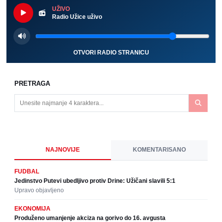
UŽIVO
Radio Užice uživo
OTVORI RADIO STRANICU
PRETRAGA
NAJNOVIJE
KOMENTARISANO
FUDBAL
Jedinstvo Putevi ubedljivo protiv Drine: Užičani slavili 5:1
Upravo objavljeno
EKONOMIJA
Produženo umanjenje akciza na gorivo do 16. avgusta