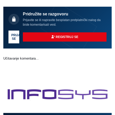
Pridružite se razgovoru
Prijavite se ili napravite besplatan pretplatnički nalog da
biste komentarisali vest.
PRIJAVI
REGISTRUJ SE
SE
Učitavanje komentara...