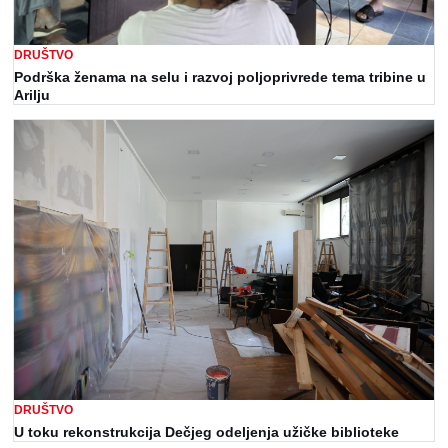
DRUŠTVO
Podrška ženama na selu i razvoj poljoprivrede tema tribine u
Arilju
DRUŠTVO
U toku rekonstrukcija Dečjeg odeljenja užičke biblioteke