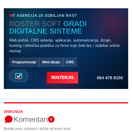
IT AGENCIJA ZA OZBILJAN RAST
ROSTER SOFT
GRADI
DIGITALNE SISTEME
Web portali, CMS rešenja, aplikacije, automatizacija, dizajn,
hosting i tehnička podrška za firme koje žele brz i stabilan online
nastup.
Programiranje
Web dizajn
CMS
064 478 8150
ROSTER.RS
DISKUSIJA
Komentari
0
Budite jasni, pristojni i držite se teme vesti.