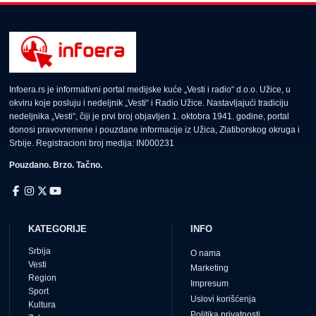
Infoera.rs je informativni portal medijske kuće „Vesti i radio“ d.o.o. Užice, u
okviru koje posluju i nedeljnik „Vesti“ i Radio Užice. Nastavljajući tradiciju
nedeljnika „Vesti“, čiji je prvi broj objavljen 1. oktobra 1941. godine, portal
donosi pravovremene i pouzdane informacije iz Užica, Zlatiborskog okruga i
Srbije. Registracioni broj medija: IN000231
Pouzdano. Brzo. Tačno.
KATEGORIJE
INFO
Srbija
O nama
Vesti
Marketing
Region
Impresum
Sport
Uslovi korišćenja
Kultura
Politika privatnosti