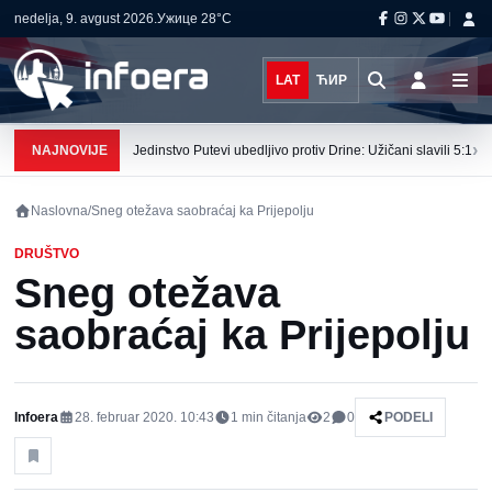
nedelja, 9. avgust 2026.
Ужице
28°C
LAT
ЋИР
›
NAJNOVIJE
Jedinstvo Putevi ubedljivo protiv Drine: Užičani slavili 5:1
Naslovna
/
Sneg otežava saobraćaj ka Prijepolju
DRUŠTVO
Sneg otežava
saobraćaj ka Prijepolju
Infoera
28. februar 2020. 10:43
1
min čitanja
2
0
PODELI