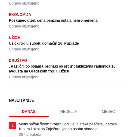
Upravo objavljeno
EKONOMIJA
Poskupeo dizel, cena benzina ostala nepromenjena
Upravo objavljeno
UŽICE
Užički trg u subotu domaćin 16. Puzijade
Upravo objavljeno
DRUŠTVO
„Različiti po bojama, jednaki po srcu“: Inkluzivna radionica 10.
avgusta na Gradskom trgu u Užicu
Upravo objavljeno
NAJČITANIJE
DANAS
NEDELJA
MESEC
Veliki požari širom Srbije: Gori Deliblatska peščara, Ibarska
1
klisura i okolina Zaječara, jedna osoba stradala
397
pregleda