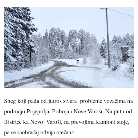
Sneg koji pada od jutros stvara probleme vozačima na
području Prijepolja, Priboja i Nove Varoši. Na putu od
Bistrice ka Novoj Varoši, na prevojima kamioni stoje,
pa se saobraćaj odvija otežano.