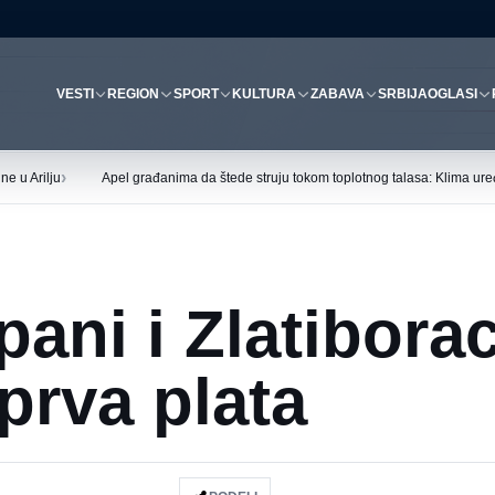
VESTI
REGION
SPORT
KULTURA
ZABAVA
SRBIJA
OGLASI
›
ne u Arilju
Apel građanima da štede struju tokom toplotnog talasa: Klima uređ
ani i Zlatibora
prva plata