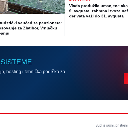
Vlada produžila umanjene akc
9. avgusta, zabrana izvoza naf
derivata važi do 31. avgusta
turistički vaučeri za penzionere:
esovanje za Zlatibor, Vrnjačku
banju
 SISTEME
jn, hosting i tehnička podrška za
Budite jasni, pristojni