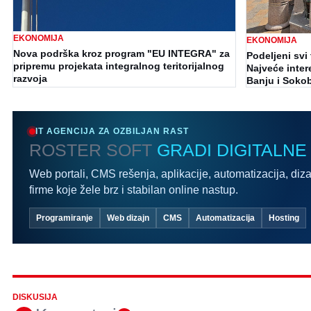
EKONOMIJA
EKONOMIJA
Nova podrška kroz program "EU INTEGRA" za
Podeljeni svi 
pripremu projekata integralnog teritorijalnog
Najveće inter
razvoja
Banju i Soko
IT AGENCIJA ZA OZBILJAN RAST
ROSTER SOFT
GRADI DIGITALNE
Web portali, CMS rešenja, aplikacije, automatizacija, diza
firme koje žele brz i stabilan online nastup.
Programiranje
Web dizajn
CMS
Automatizacija
Hosting
DISKUSIJA