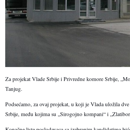
Za projekat Vlade Srbije i Privredne komore Srbije, „Moj
Tanjug.
Podsećamo, za ovaj projekat, u koji je Vlada uložila dve 
Srbije, među kojima su „Sirogojno kompani“ i „Zlatibor
Konačne liste poslodavaca sa izabranim kandidatima biće