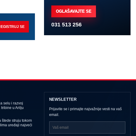
OGLAŠAVAJTE SE
031 513 256
REGISTRUJ SE
NEWSLETTER
 selu i razvoj
tribine u Arilju
Prijavite se i primajte najvažnije vesti na vaš
email.
 štede struju tokom
Klima uređaji najveći