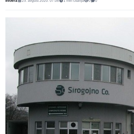
Infoera
25. avgust 2020. 07:08
1
min čitanja
0
0