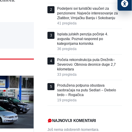
Podeljeni svi turistički vaučeri za
2
penzionere: Najveće interesovanje za
Zlatibor, Vrnjačku Banju i Sokobanju
41
pregleda
Isplata julskih penzija počinje 4.
3
avgusta: Poznat raspored po
kategorijama korisnika
36
pregleda
Počela rekonstrukcija puta Drežnik–
4
Severovo: Obnova deonice duge 2,7
kilometara
33
pregleda
Produžena potpuna obustava
5
saobraćaja na putu Sedlari – Debelo
brdo – Rogačica
19
pregleda
NAJNOVIJI KOMENTARI
Još nema odobrenih komentara.