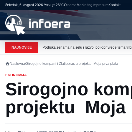
četvrtak, 6. avgust 2026.
Ужице
26°C
O nama
Marketing
Impresum
Kontakt
NAJNOVIJE
Podrška ženama na selu i razvoj poljoprivrede tema tribi
Naslovna
/
Sirogojno kompani i Zlatiborac u projektu Moja prva plata
EKONOMIJA
Sirogojno komp
projektu Moja 