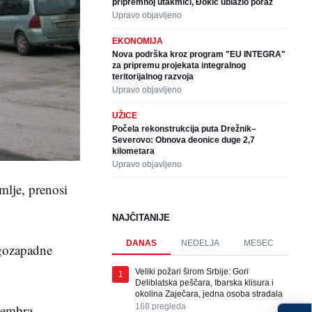
pripremnoj utakmici, Đokić ublažio poraz
Upravo objavljeno
EKONOMIJA
Nova podrška kroz program "EU INTEGRA"
za pripremu projekata integralnog
teritorijalnog razvoja
Upravo objavljeno
UŽICE
Počela rekonstrukcija puta Drežnik–
Severovo: Obnova deonice duge 2,7
kilometara
Upravo objavljeno
mlje, prenosi
NAJČITANIJE
DANAS
NEDELJA
MESEC
ugozapadne
Veliki požari širom Srbije: Gori
1
Deliblatska peščara, Ibarska klisura i
okolina Zaječara, jedna osoba stradala
vembra.
168
pregleda