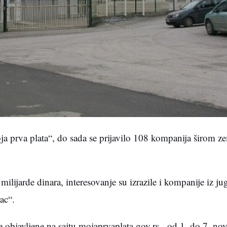
a prva plata“, do sada se prijavilo 108 kompanija širom ze
milijarde dinara, interesovanje su izrazile i kompanije iz j
ac“.
 objavljene na sajtu mojaprvaplata.gov.rs, od 1. do 7. no