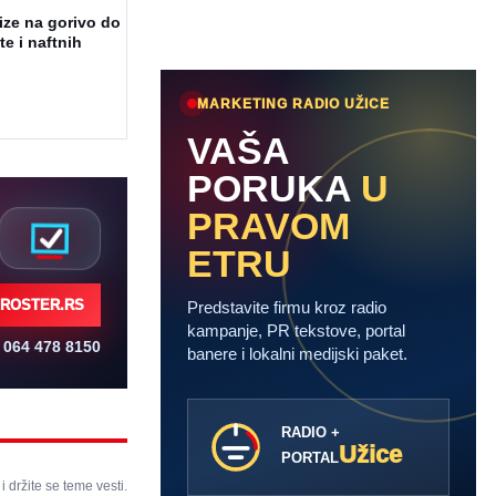
ize na gorivo do
te i naftnih
MARKETING RADIO UŽICE
VAŠA
PORUKA
U
PRAVOM
ETRU
ROSTER.RS
Predstavite firmu kroz radio
kampanje, PR tekstove, portal
064 478 8150
banere i lokalni medijski paket.
RADIO +
Užice
PORTAL
 i držite se teme vesti.