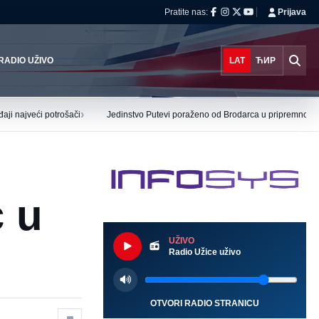
Pratite nas:
Prijava
RADIO UŽIVO
LAT
ЋИР
›
aji najveći potrošači
Jedinstvo Putevi poraženo od Brodarca u pripremnoj ut
c u
UŽIVO
Radio Užice uživo
OTVORI RADIO STRANICU