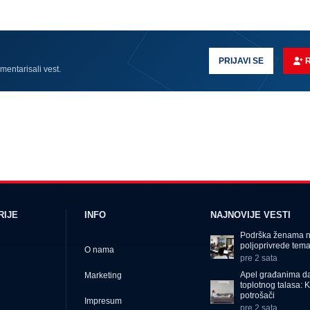
PRIJAVI SE
omentarisali vest.
RIJE
INFO
NAJNOVIJE VESTI
Podrška ženama na
poljoprivrede tema 
O nama
pre 2 sata
Apel građanima da
Marketing
toplotnog talasa: 
potrošači
Impresum
pre 2 sata