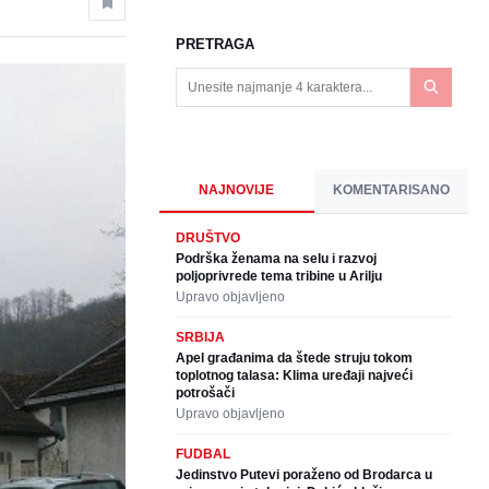
PRETRAGA
NAJNOVIJE
KOMENTARISANO
DRUŠTVO
Podrška ženama na selu i razvoj
poljoprivrede tema tribine u Arilju
Upravo objavljeno
SRBIJA
Apel građanima da štede struju tokom
toplotnog talasa: Klima uređaji najveći
potrošači
Upravo objavljeno
FUDBAL
Jedinstvo Putevi poraženo od Brodarca u