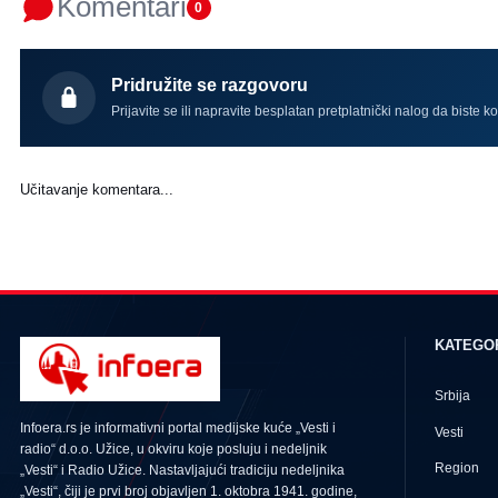
Komentari
0
Pridružite se razgovoru
Prijavite se ili napravite besplatan pretplatnički nalog da biste k
Učitavanje komentara...
KATEGO
Srbija
Infoera.rs je informativni portal medijske kuće „Vesti i
Vesti
radio“ d.o.o. Užice, u okviru koje posluju i nedeljnik
Region
„Vesti“ i Radio Užice. Nastavljajući tradiciju nedeljnika
„Vesti“, čiji je prvi broj objavljen 1. oktobra 1941. godine,