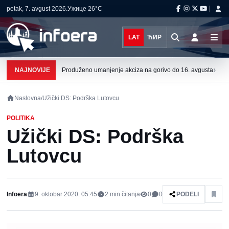
petak, 7. avgust 2026.
Ужице
26°C
LAT
ЋИР
›
NAJNOVIJE
Produženo umanjenje akciza na gorivo do 16. avgusta
Naslovna
/
Užički DS: Podrška Lutovcu
POLITIKA
Užički DS: Podrška
Lutovcu
Infoera
9. oktobar 2020. 05:45
2
min čitanja
0
0
PODELI