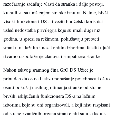
razočaranje sadašnje vlasti da stranka i dalje postoji,
krenuli su sa uništenjem stranke iznutra. Naime, bivši
visoki funkcioneri DS-a i večiti budžetski korisnici
usled nedostatka privilegija koje su imali dugi niz
godina, u sprezi sa režimom, pokušavaju preoteti
stranku na lažnim i nezakonitim izborima, falsifikujući
stvarno raspoloženje članova i simpatizera stranke.
Nakon takvog sramnog čina GrO DS Užice je
prinuđen da osujeti takvo ponašanje pojedinaca i oštro
osudi pokušaj nasilnog otimanja stranke od strane
bivših, isključenih funkcionera DS-a na lažnim
izborima koje su oni organizovali, a koji nisu raspisani
od strane zvaničnih organa stranke niti su u skladu sa