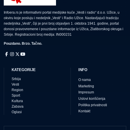
Infoera.rs je informativni portal medijske kuće „Vesti i radio“ d.o.o. Užice, u
okviru koje posluju i nedeljnik „Vesti“ i Radio Užice. Nastavljajući tradiciju
nedeljnika „Vesti“, čiji je prvi broj objavljen 1. oktobra 1941. godine, portal
donosi pravovremene i pouzdane informacije iz Užica, Zlatiborskog okruga i
Srbije. Registracioni broj medija: IN000231
Pouzdano. Brzo. Tačno.
KATEGORIJE
INFO
Srbija
O nama
Vesti
Marketing
Region
Impresum
Sport
Uslovi korišćenja
Kultura
Politika privatnosti
Zabava
Kontakt
Oglasi