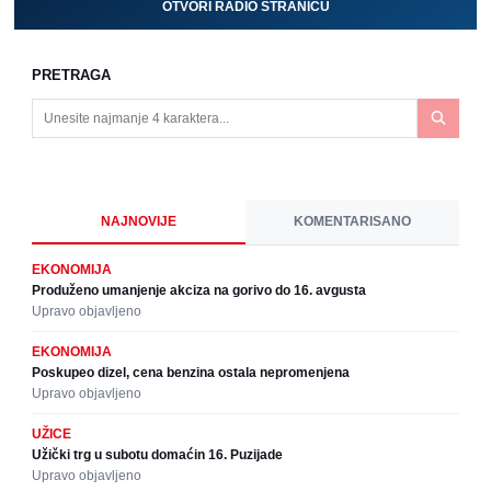
OTVORI RADIO STRANICU
PRETRAGA
NAJNOVIJE
KOMENTARISANO
EKONOMIJA
Produženo umanjenje akciza na gorivo do 16. avgusta
Upravo objavljeno
EKONOMIJA
Poskupeo dizel, cena benzina ostala nepromenjena
Upravo objavljeno
UŽICE
Užički trg u subotu domaćin 16. Puzijade
Upravo objavljeno