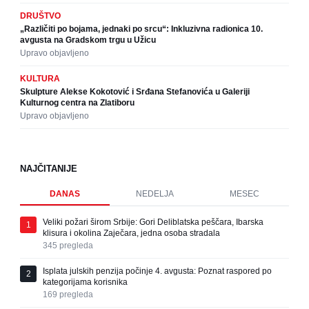
DRUŠTVO
„Različiti po bojama, jednaki po srcu“: Inkluzivna radionica 10.
avgusta na Gradskom trgu u Užicu
Upravo objavljeno
KULTURA
Skulpture Alekse Kokotović i Srđana Stefanovića u Galeriji
Kulturnog centra na Zlatiboru
Upravo objavljeno
NAJČITANIJE
DANAS
NEDELJA
MESEC
Veliki požari širom Srbije: Gori Deliblatska peščara, Ibarska
1
klisura i okolina Zaječara, jedna osoba stradala
345
pregleda
Isplata julskih penzija počinje 4. avgusta: Poznat raspored po
2
kategorijama korisnika
169
pregleda