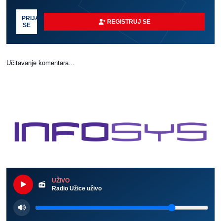
PRIJAVI
REGISTRUJ SE
SE
Učitavanje komentara...
UŽIVO
Radio Užice uživo