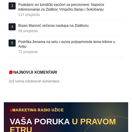
Podeljeni svi turistički vaučeri za penzionere: Najveće
3
interesovanje za Zlatibor, Vrnjačku Banju i Sokobanju
137
pregleda
Bojan Marović večeras nastupa na Zlatiboru
4
89
pregleda
Podrška ženama na selu i razvoj poljoprivrede tema tribine u
5
Arilju
72
pregleda
NAJNOVIJI KOMENTARI
Još nema odobrenih komentara.
MARKETING RADIO UŽICE
VAŠA PORUKA
U PRAVOM
ETRU