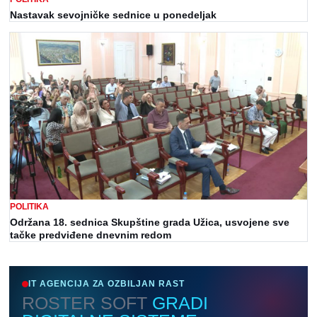
Nastavak sevojničke sednice u ponedeljak
POLITIKA
Održana 18. sednica Skupštine grada Užica, usvojene sve
tačke predviđene dnevnim redom
IT AGENCIJA ZA OZBILJAN RAST
ROSTER SOFT
GRADI