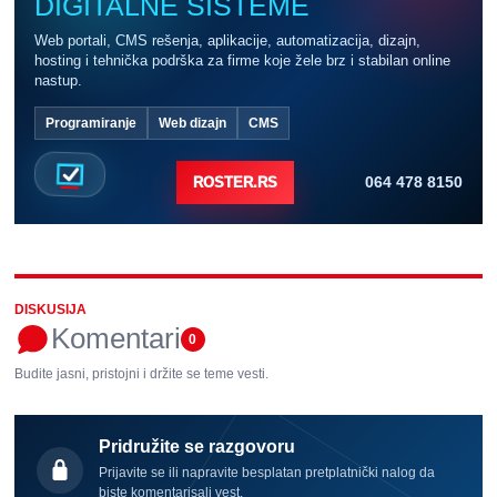
DIGITALNE SISTEME
Web portali, CMS rešenja, aplikacije, automatizacija, dizajn,
hosting i tehnička podrška za firme koje žele brz i stabilan online
nastup.
Programiranje
Web dizajn
CMS
064 478 8150
ROSTER.RS
DISKUSIJA
Komentari
0
Budite jasni, pristojni i držite se teme vesti.
Pridružite se razgovoru
Prijavite se ili napravite besplatan pretplatnički nalog da
biste komentarisali vest.