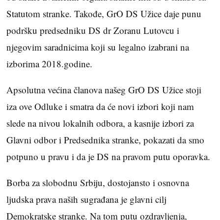
Statutom stranke. Takođe, GrO DS Užice daje punu
podršku predsedniku DS dr Zoranu Lutovcu i
njegovim saradnicima koji su legalno izabrani na
izborima 2018.godine.
Apsolutna većina članova našeg GrO DS Užice stoji
iza ove Odluke i smatra da će novi izbori koji nam
slede na nivou lokalnih odbora, a kasnije izbori za
Glavni odbor i Predsednika stranke, pokazati da smo
potpuno u pravu i da je DS na pravom putu oporavka.
Borba za slobodnu Srbiju, dostojansto i osnovna
ljudska prava naših sugrađana je glavni cilj
Demokratske stranke. Na tom putu ozdravljenja,