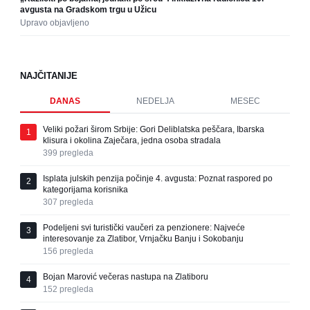
avgusta na Gradskom trgu u Užicu
Upravo objavljeno
NAJČITANIJE
DANAS
NEDELJA
MESEC
Veliki požari širom Srbije: Gori Deliblatska peščara, Ibarska
1
klisura i okolina Zaječara, jedna osoba stradala
399
pregleda
Isplata julskih penzija počinje 4. avgusta: Poznat raspored po
2
kategorijama korisnika
307
pregleda
Podeljeni svi turistički vaučeri za penzionere: Najveće
3
interesovanje za Zlatibor, Vrnjačku Banju i Sokobanju
156
pregleda
Bojan Marović večeras nastupa na Zlatiboru
4
152
pregleda