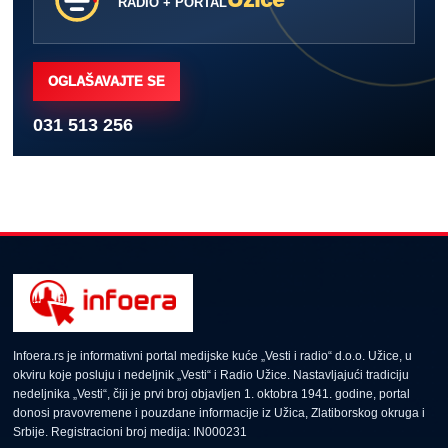
RADIO + PORTAL
OGLAŠAVAJTE SE
031 513 256
Infoera.rs je informativni portal medijske kuće „Vesti i radio“ d.o.o. Užice, u
okviru koje posluju i nedeljnik „Vesti“ i Radio Užice. Nastavljajući tradiciju
nedeljnika „Vesti“, čiji je prvi broj objavljen 1. oktobra 1941. godine, portal
donosi pravovremene i pouzdane informacije iz Užica, Zlatiborskog okruga i
Srbije. Registracioni broj medija: IN000231