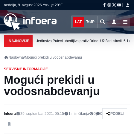
nedelja, 9. avgust 2026.
Ужице
29°C
LAT
ЋИР
›
NAJNOVIJE
Jedinstvo Putevi ubedljivo protiv Drine: Užičani slavili 5:1
Naslovna
/
Mogući prekidi u vodosnabdevanju
SERVISNE INFORMACIJE
Mogući prekidi u
vodosnabdevanju
Infoera
29. septembar 2021. 05:15
1
min čitanja
0
0
PODELI