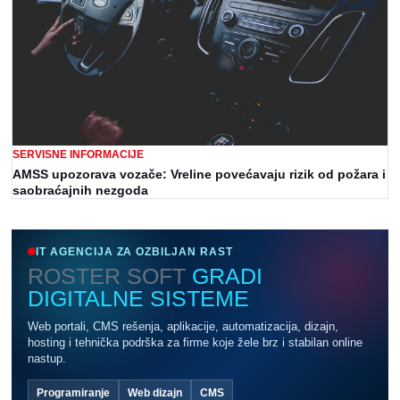
SERVISNE INFORMACIJE
AMSS upozorava vozače: Vreline povećavaju rizik od požara i
saobraćajnih nezgoda
IT AGENCIJA ZA OZBILJAN RAST
ROSTER SOFT
GRADI
DIGITALNE SISTEME
Web portali, CMS rešenja, aplikacije, automatizacija, dizajn,
hosting i tehnička podrška za firme koje žele brz i stabilan online
nastup.
Programiranje
Web dizajn
CMS