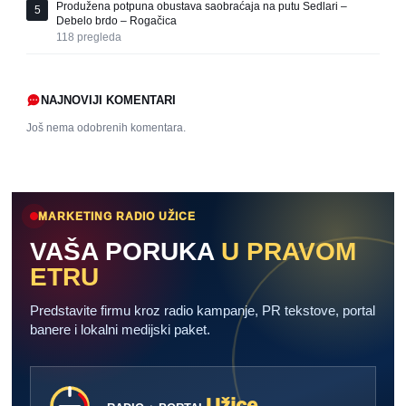
Produžena potpuna obustava saobraćaja na putu Sedlari –
5
Debelo brdo – Rogačica
118
pregleda
NAJNOVIJI KOMENTARI
Još nema odobrenih komentara.
MARKETING RADIO UŽICE
VAŠA PORUKA
U PRAVOM
ETRU
Predstavite firmu kroz radio kampanje, PR tekstove, portal
banere i lokalni medijski paket.
Užice