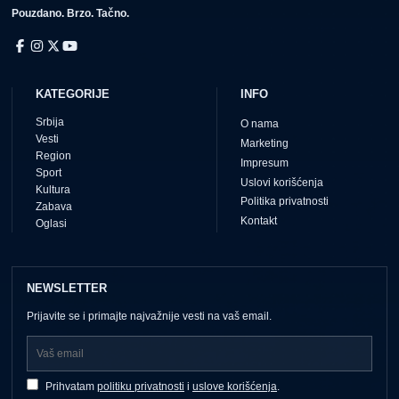
Pouzdano. Brzo. Tačno.
KATEGORIJE
INFO
Srbija
O nama
Vesti
Marketing
Region
Impresum
Sport
Uslovi korišćenja
Kultura
Politika privatnosti
Zabava
Kontakt
Oglasi
NEWSLETTER
Prijavite se i primajte najvažnije vesti na vaš email.
Prihvatam
politiku privatnosti
i
uslove korišćenja
.