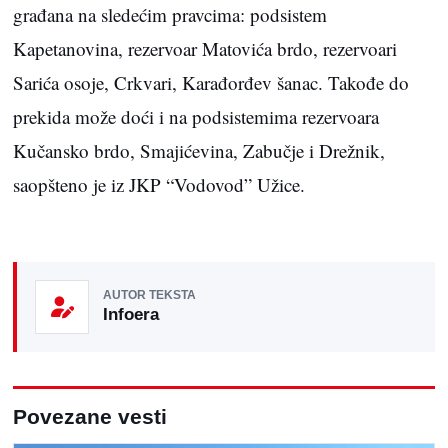
građana na sledećim pravcima: podsistem
Kapetanovina, rezervoar Matovića brdo, rezervoari
Sarića osoje, Crkvari, Karađorđev šanac. Takođe do
prekida može doći i na podsistemima rezervoara
Kučansko brdo, Smajićevina, Zabučje i Drežnik,
saopšteno je iz JKP “Vodovod” Užice.
AUTOR TEKSTA
Infoera
Povezane vesti