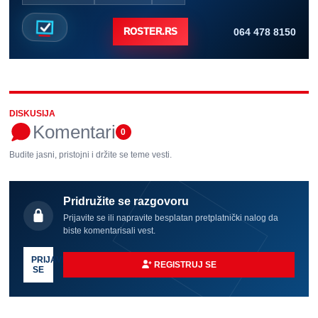
064 478 8150
ROSTER.RS
DISKUSIJA
Komentari
0
Budite jasni, pristojni i držite se teme vesti.
Pridružite se razgovoru
Prijavite se ili napravite besplatan pretplatnički nalog da
biste komentarisali vest.
PRIJAVI
REGISTRUJ SE
SE