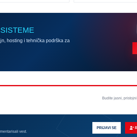
 SISTEME
jn, hosting i tehnička podrška za
Budite jasni, pristojni
PRIJAVI SE
omentarisali vest.