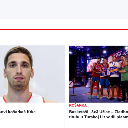
KOŠARKA
novi košarkaš Krke
Basketaši „3x3 Užice – Zlatibo
titulu u Turskoj i izborili pla