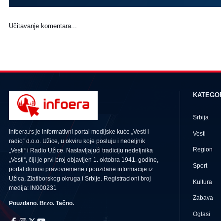
Učitavanje komentara...
KATEGO
Srbija
Infoera.rs je informativni portal medijske kuće „Vesti i
Vesti
radio“ d.o.o. Užice, u okviru koje posluju i nedeljnik
Region
„Vesti“ i Radio Užice. Nastavljajući tradiciju nedeljnika
„Vesti“, čiji je prvi broj objavljen 1. oktobra 1941. godine,
Sport
portal donosi pravovremene i pouzdane informacije iz
Užica, Zlatiborskog okruga i Srbije. Registracioni broj
Kultura
medija: IN000231
Zabava
Pouzdano. Brzo. Tačno.
Oglasi