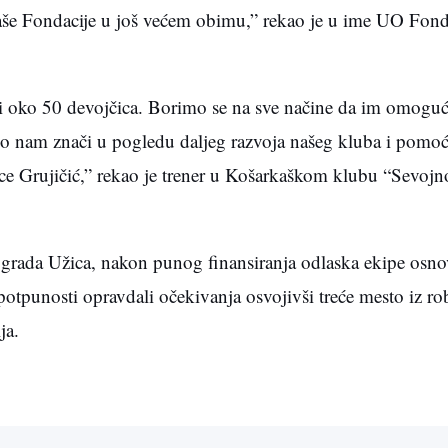
naše Fondacije u još većem obimu,” rekao je u ime UO Fon
 i oko 50 devojčica. Borimo se na sve načine da im omogu
go nam znači u pogledu daljeg razvoja našeg kluba i pomo
ce Grujičić,” rekao je trener u Košarkaškom klubu “Sevoj
i grada Užica, nakon punog finansiranja odlaska ekipe osno
otpunosti opravdali očekivanja osvojivši treće mesto iz ro
ja.