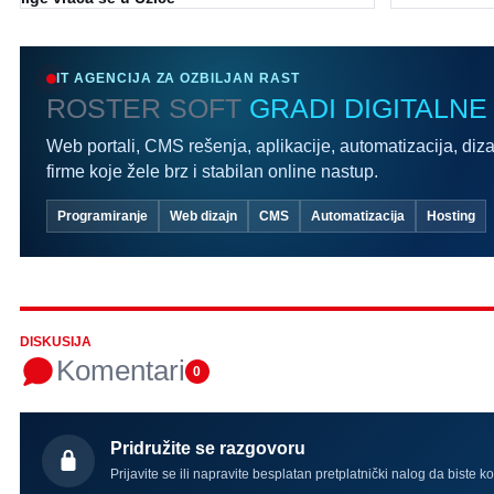
IT AGENCIJA ZA OZBILJAN RAST
ROSTER SOFT
GRADI DIGITALNE
Web portali, CMS rešenja, aplikacije, automatizacija, diza
firme koje žele brz i stabilan online nastup.
Programiranje
Web dizajn
CMS
Automatizacija
Hosting
DISKUSIJA
Komentari
0
Pridružite se razgovoru
Prijavite se ili napravite besplatan pretplatnički nalog da biste k