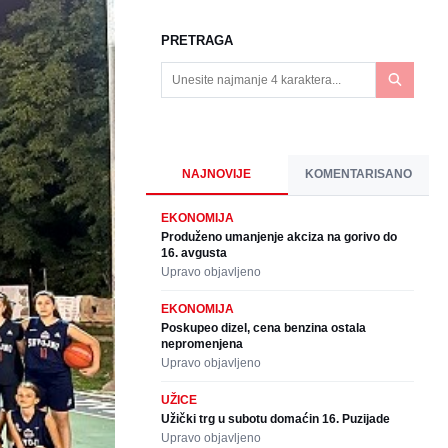
PRETRAGA
NAJNOVIJE
KOMENTARISANO
EKONOMIJA
Produženo umanjenje akciza na gorivo do
16. avgusta
Upravo objavljeno
EKONOMIJA
Poskupeo dizel, cena benzina ostala
nepromenjena
Upravo objavljeno
UŽICE
Užički trg u subotu domaćin 16. Puzijade
Upravo objavljeno