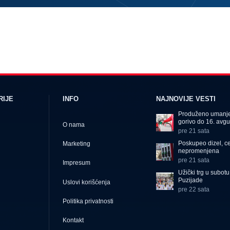
RIJE
INFO
NAJNOVIJE VESTI
Produženo umanje
gorivo do 16. avgu
O nama
pre 21 sata
Poskupeo dizel, c
Marketing
nepromenjena
pre 21 sata
Impresum
Užički trg u subot
Puzijade
Uslovi korišćenja
pre 22 sata
Politika privatnosti
Kontakt