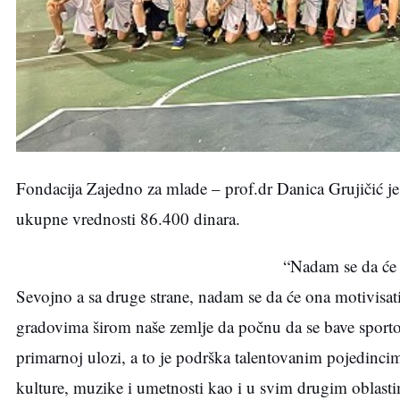
Fondacija Zajedno za mlade – prof.dr Danica Grujičić j
ukupne vrednosti 86.400 dinara.
“Nadam se da će 
Sevojno a sa druge strane, nadam se da će ona motivisat
gradovima širom naše zemlje da počnu da se bave sporto
primarnoj ulozi, a to je podrška talentovanim pojedincim
kulture, muzike i umetnosti kao i u svim drugim oblastim