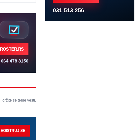
031 513 256
ROSTER.RS
064 478 8150
 i držite se teme vesti.
REGISTRUJ SE