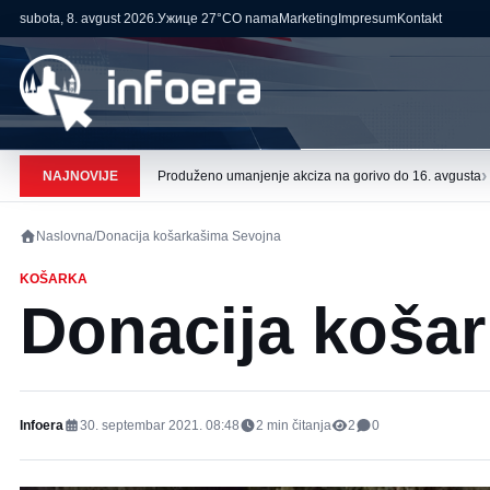
subota, 8. avgust 2026.
Ужице
27°C
O nama
Marketing
Impresum
Kontakt
›
NAJNOVIJE
Produženo umanjenje akciza na gorivo do 16. avgusta
Naslovna
/
Donacija košarkašima Sevojna
KOŠARKA
Donacija koša
Infoera
30. septembar 2021. 08:48
2
min čitanja
2
0