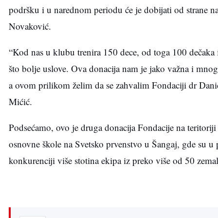
podršku i u narednom periodu će je dobijati od strane 
Novaković.
“Kod nas u klubu trenira 150 dece, od toga 100 dečaka
što bolje uslove. Ova donacija nam je jako važna i mno
a ovom prilikom želim da se zahvalim Fondaciji dr Dani
Mićić.
Podsećamo, ovo je druga donacija Fondacije na teritorij
osnovne škole na Svetsko prvenstvo u Šangaj, gde su u p
konkurenciji više stotina ekipa iz preko više od 50 zemal