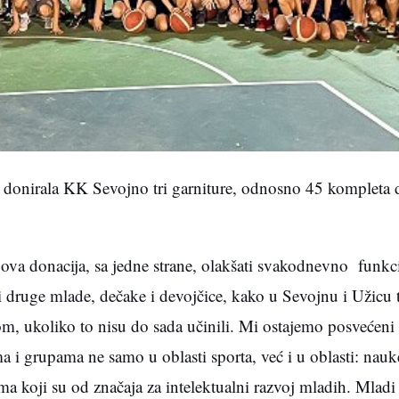
e donirala KK Sevojno tri garniture, odnosno 45 kompleta 
ova donacija, sa jedne strane, olakšati svakodnevno funk
i druge mlade, dečake i devojčice, kako u Sevojnu i Užicu 
m, ukoliko to nisu do sada učinili. Mi ostajemo posvećeni
a i grupama ne samo u oblasti sporta, već i u oblasti: nauk
a koji su od značaja za intelektualni razvoj mladih. Mladi