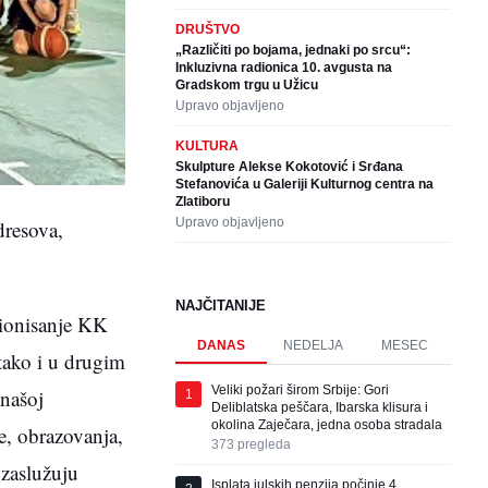
DRUŠTVO
„Različiti po bojama, jednaki po srcu“:
Inkluzivna radionica 10. avgusta na
Gradskom trgu u Užicu
Upravo objavljeno
KULTURA
Skulpture Alekse Kokotović i Srđana
Stefanovića u Galeriji Kulturnog centra na
Zlatiboru
Upravo objavljeno
dresova,
NAJČITANIJE
cionisanje KK
DANAS
NEDELJA
MESEC
tako i u drugim
Veliki požari širom Srbije: Gori
 našoj
1
Deliblatska peščara, Ibarska klisura i
okolina Zaječara, jedna osoba stradala
e, obrazovanja,
373
pregleda
 zaslužuju
Isplata julskih penzija počinje 4.