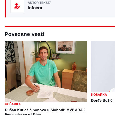
AUTOR TEKSTA
Infoera
Povezane vesti
KOŠARKA
Đorđe Božić 
KOŠARKA
Dušan Kutlešić ponovo u Slobodi: MVP ABA 2
lige vraća se u Užice