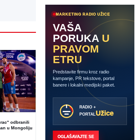
MARKETING RADIO UŽICE
VAŠA
PORUKA
U
PRAVOM
ETRU
Predstavite firmu kroz radio
kampanje, PR tekstove, portal
banere i lokalni medijski paket.
RADIO +
Užice
PORTAL
rac“ odbranili
sman u Mongoliju
OGLAŠAVAJTE SE