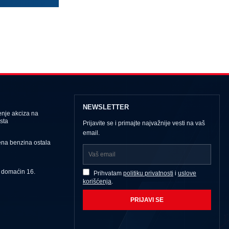
NEWSLETTER
nje akciza na
sta
Prijavite se i primajte najvažnije vesti na vaš
email.
ena benzina ostala
u domaćin 16.
Prihvatam
politiku privatnosti
i
uslove
korišćenja
.
PRIJAVI SE