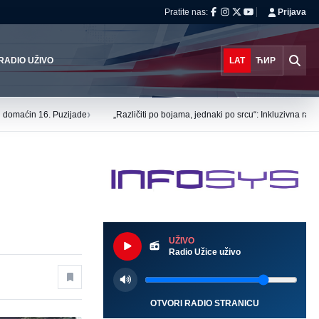
Pratite nas:
Prijava
RADIO UŽIVO
LAT
ЋИР
›
tu domaćin 16. Puzijade
„Različiti po bojama, jednaki po srcu“: Inkluzivna ra
UŽIVO
Radio Užice uživo
OTVORI RADIO STRANICU