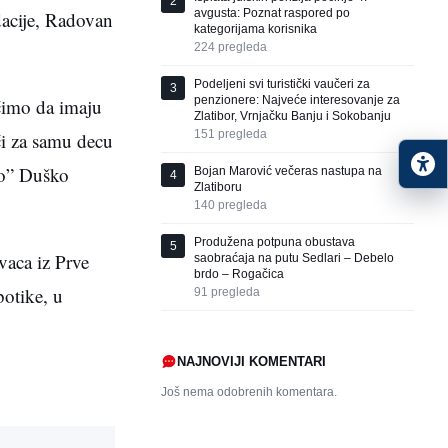
2
avgusta: Poznat raspored po
dacije, Radovan
kategorijama korisnika
224
pregleda
Podeljeni svi turistički vaučeri za
3
penzionere: Najveće interesovanje za
ćimo da imaju
Zlatibor, Vrnjačku Banju i Sokobanju
151
pregleda
ći za samu decu
no” Duško
Bojan Marović večeras nastupa na
4
Zlatiboru
140
pregleda
Produžena potpuna obustava
5
vaca iz Prve
saobraćaja na putu Sedlari – Debelo
brdo – Rogačica
botike, u
91
pregleda
NAJNOVIJI KOMENTARI
Još nema odobrenih komentara.