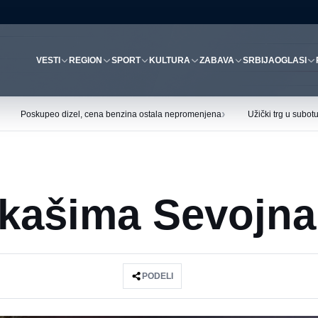
VESTI
REGION
SPORT
KULTURA
ZABAVA
SRBIJA
OGLASI
›
Poskupeo dizel, cena benzina ostala nepromenjena
Užički trg u subo
rkašima Sevojna
PODELI