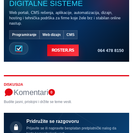
DIGITALNE SISTEME
Web portali, CMS rešenja, aplikacije, automatizacija, dizajn,
hosting i tehnička podrška za firme koje žele brz i stabilan online
nastup.
Programiranje
Web dizajn
CMS
064 478 8150
ROSTER.RS
DISKUSIJA
Komentari
0
Budite jasni, pristojni i držite se teme vesti.
Pridružite se razgovoru
Prijavite se ili napravite besplatan pretplatnički nalog da