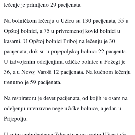
lečenje je primljeno 29 pacijenata.
Na bolničkom lečenju u Užicu su 130 pacijenata, 55 u
Opštoj bolnici, a 75 u privremenoj kovid bolnici u
kasarni. U Opštoj bolnici Priboj na lečenju je 30
pacijenata, dok su u prijepoljskoj bolnici 22 pacijenta.
U izdvojenim odeljenjima užičke bolnice u Požegi je
36, a u Novoj Varoši 12 pacijenata. Na kućnom lečenju
trenutno je 59 pacijenata.
Na respiratoru je devet pacijenata, od kojih je osam na
odeljenju intenzivne nege užičke bolnice, a jedan u
Prijepolju.
U svim ambulantama Zdravstvenog centra Užice juče