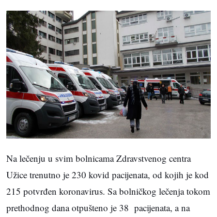
Na lečenju u svim bolnicama Zdravstvenog centra
Užice trenutno je 230 kovid pacijenata, od kojih je kod
215 potvrđen koronavirus. Sa bolničkog lečenja tokom
prethodnog dana otpušteno je 38 pacijenata, a na