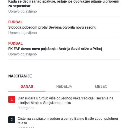
Kada se dečiji ranac spakuje, ostaje još ovo važno pitanje u pripremi
za septembar
Upravo objavljeno
FUDBAL
Sloboda pobedom protiv Sevojna otvorila novu sezonu
Upravo objavljeno
FUDBAL
FK FAP doveo novo pojačanje: Andrija Savić stiže u Priboj
Upravo objavljeno
NAJČITANIJE
DANAS
NEDELJA
MESEC
Dan rudara u Srbiji: Više od jednog veka tradicije i sećanje na
1
istorijski štrajk u Senjskom rudniku
0
pregleda
Cisterna sa pijaćom vodom u centru Bajine Bašte zbog toplotnog
2
talasa