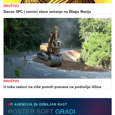
DRUŠTVO
Danas SPC i vernici slave sećanje na Blagu Mariju
DRUŠTVO
U toku radovi na više putnih pravaca na području Užica
IT AGENCIJA ZA OZBILJAN RAST
ROSTER SOFT
GRADI