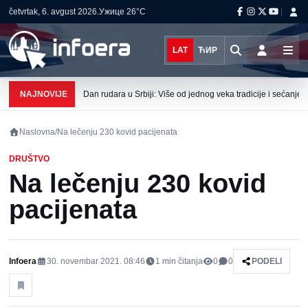
četvrtak, 6. avgust 2026.
Ужице
26°C
LAT
ЋИР
NAJNOVIJE
Dan rudara u Srbiji: Više od jednog veka tradicije i sećanje n
Naslovna
/
Na lečenju 230 kovid pacijenata
DRUŠTVO
Na lečenju 230 kovid
pacijenata
Infoera
30. novembar 2021. 08:46
1
min čitanja
0
0
PODELI