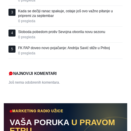
0
pregleda
Kada se dečiji ranac spakuje, ostaje još ovo važno pitanje u
3
pripremi za septembar
0
pregleda
Sloboda pobedom protiv Sevojna otvorila novu sezonu
4
0
pregleda
FK FAP doveo novo pojačanje: Andrija Savić stiže u Priboj
5
0
pregleda
NAJNOVIJI KOMENTARI
Još nema odobrenih komentara.
MARKETING RADIO UŽICE
VAŠA PORUKA
U PRAVOM
ETRU