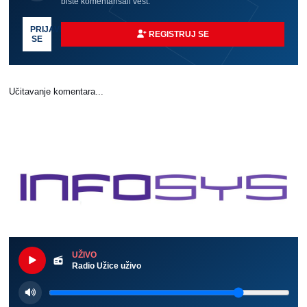
biste komentarisali vest.
PRIJAVI
REGISTRUJ SE
SE
Učitavanje komentara...
UŽIVO
Radio Užice uživo