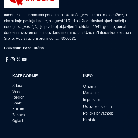
Infoera.rs je informativni portal medijske kuće „Vesti i radio“ d.o.o. Užice, u
okviru koje posluju i nedeljnik „Vesti“ i Radio Užice. Nastavljajući tradiciju
nedeljnika „Vesti“, čiji je prvi broj objavljen 1. oktobra 1941. godine, portal
donosi pravovremene i pouzdane informacije iz Užica, Zlatiborskog okruga i
Srbije. Registracioni broj medija: IN000231
Pouzdano. Brzo. Tačno.
KATEGORIJE
INFO
Srbija
O nama
Vesti
Marketing
Region
Impresum
Sport
Uslovi korišćenja
Kultura
Politika privatnosti
Zabava
Kontakt
Oglasi