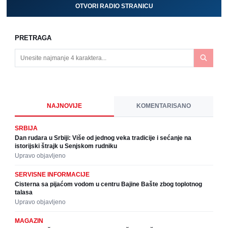
OTVORI RADIO STRANICU
PRETRAGA
NAJNOVIJE
KOMENTARISANO
SRBIJA
Dan rudara u Srbiji: Više od jednog veka tradicije i sećanje na
istorijski štrajk u Senjskom rudniku
Upravo objavljeno
SERVISNE INFORMACIJE
Cisterna sa pijaćom vodom u centru Bajine Bašte zbog toplotnog
talasa
Upravo objavljeno
MAGAZIN