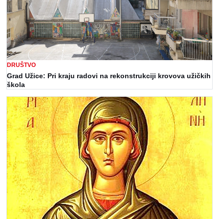
DRUŠTVO
Grad Užice: Pri kraju radovi na rekonstrukciji krovova užičkih
škola