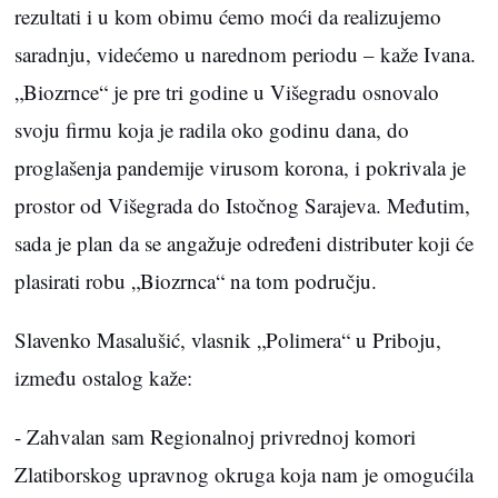
rezultati i u kom obimu ćemo moći da realizujemo
saradnju, videćemo u narednom periodu – kaže Ivana.
„Biozrnce“ je pre tri godine u Višegradu osnovalo
svoju firmu koja je radila oko godinu dana, do
proglašenja pandemije virusom korona, i pokrivala je
prostor od Višegrada do Istočnog Sarajeva. Međutim,
sada je plan da se angažuje određeni distributer koji će
plasirati robu „Biozrnca“ na tom području.
Slavenko Masalušić, vlasnik „Polimera“ u Priboju,
između ostalog kaže:
- Zahvalan sam Regionalnoj privrednoj komori
Zlatiborskog upravnog okruga koja nam je omogućila