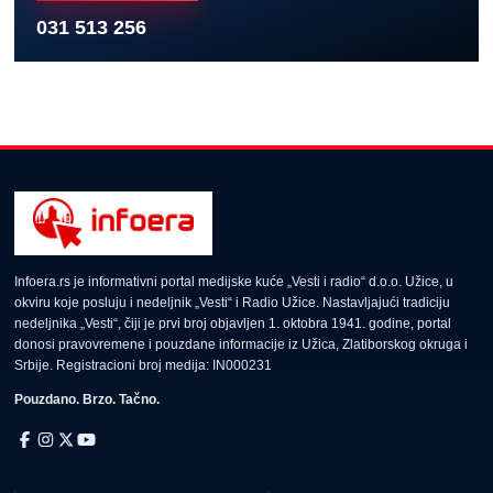
031 513 256
Infoera.rs je informativni portal medijske kuće „Vesti i radio“ d.o.o. Užice, u
okviru koje posluju i nedeljnik „Vesti“ i Radio Užice. Nastavljajući tradiciju
nedeljnika „Vesti“, čiji je prvi broj objavljen 1. oktobra 1941. godine, portal
donosi pravovremene i pouzdane informacije iz Užica, Zlatiborskog okruga i
Srbije. Registracioni broj medija: IN000231
Pouzdano. Brzo. Tačno.