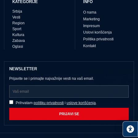
KATEGORIJE
INFO
Srbija
O nama
Vesti
Marketing
Region
Impresum
Sport
Uslovi korišćenja
Kultura
Politika privatnosti
Zabava
Kontakt
Oglasi
NEWSLETTER
Prijavite se i primajte najvažnije vesti na vaš email.
Prihvatam
politiku privatnosti
i
uslove korišćenja
.
PRIJAVI SE