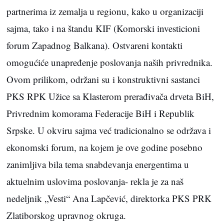
partnerima iz zemalja u regionu, kako u organizaciji
sajma, tako i na štandu KIF (Komorski investicioni
forum Zapadnog Balkana). Ostvareni kontakti
omogućiće unapređenje poslovanja naših privrednika.
Ovom prilikom, održani su i konstruktivni sastanci
PKS RPK Užice sa Klasterom prerađivača drveta BiH,
Privrednim komorama Federacije BiH i Republik
Srpske. U okviru sajma već tradicionalno se održava i
ekonomski forum, na kojem je ove godine posebno
zanimljiva bila tema snabdevanja energentima u
aktuelnim uslovima poslovanja- rekla je za naš
nedeljnik „Vesti“ Ana Lapčević, direktorka PKS PRK
Zlatiborskog upravnog okruga.