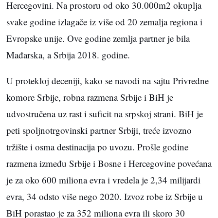
Hercegovini. Na prostoru od oko 30.000m2 okuplja
svake godine izlagače iz više od 20 zemalja regiona i
Evropske unije. Ove godine zemlja partner je bila
Mađarska, a Srbija 2018. godine.
U protekloj deceniji, kako se navodi na sajtu Privredne
komore Srbije, robna razmena Srbije i BiH je
udvostručena uz rast i suficit na srpskoj strani. BiH je
peti spoljnotrgovinski partner Srbiji, treće izvozno
tržište i osma destinacija po uvozu. Prošle godine
razmena između Srbije i Bosne i Hercegovine povećana
je za oko 600 miliona evra i vredela je 2,34 milijardi
evra, 34 odsto više nego 2020. Izvoz robe iz Srbije u
BiH porastao je za 352 miliona evra ili skoro 30