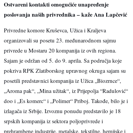
Ostvareni kontakti omogućiće unapređenje
poslovanja naših privrednika – kaže Ana Lapčević
Privredne komore Kruševca, Užica i Kraljeva
organizovali su posetu 23. međunarodnom sajmu
privrede u Mostaru 20 kompanija iz ovih regiona.
Sajam je održan od 5. do 9. aprila. Sa područja koje
pokriva RPK Zlatiborskog upravnog okruga sajam su
posetili predstavnici kompanija iz Užica „Biozrnce“,
„Aroma pak“, „Mina užitak“, iz Prijepolja “Radulović“
doo i „Es komerc“ i „Polimer“ Priboj. Takođe, bilo je i
izlagača iz Srbije. Izvoznu ponudu predstavilo je 18
srpskih kompanija iz sektora poljoprivrede i
prehrambene industrije, metalske, tekstilne, hemijske i