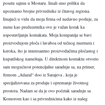
posetu sajmu u Mostaru. Imali smo priliku da
upoznamo brojne privrednike iz čitavog regiona.
Imajući u vidu da moja firma od nedavno posluje, za
mene kao preduzetnika ovo je važan korak ka
uspostavljanju kontakata. Moja kompanija se bavi
proizvodnjom ploča i lavaboa od tečnog mermera i
keroka, što je interesantno proizvođačima pločastog i
kupatilskog nameštaja. U direktnom kontaktu otvorio
sam mogućnost potencijalne saradnju sa, na primer,
firmom „Adazal“ doo iz Sarajeva , koja je
specijalizovana za prodaju i opremanje životnog
prostora. Nadam se da je ovo početak saradnju sa
Komorom kao i sa privrednicima kako iz našeg