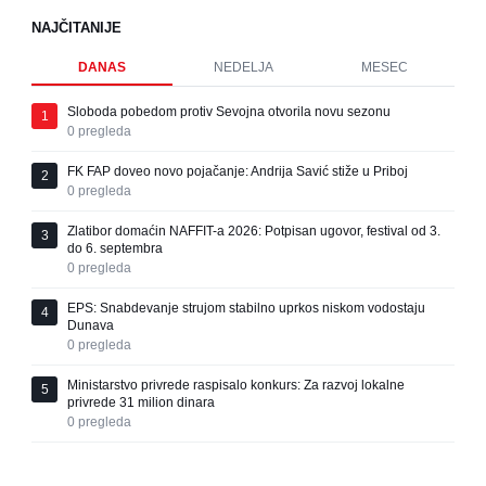
NAJČITANIJE
DANAS
NEDELJA
MESEC
Sloboda pobedom protiv Sevojna otvorila novu sezonu
1
0
pregleda
FK FAP doveo novo pojačanje: Andrija Savić stiže u Priboj
2
0
pregleda
Zlatibor domaćin NAFFIT-a 2026: Potpisan ugovor, festival od 3.
3
do 6. septembra
0
pregleda
EPS: Snabdevanje strujom stabilno uprkos niskom vodostaju
4
Dunava
0
pregleda
Ministarstvo privrede raspisalo konkurs: Za razvoj lokalne
5
privrede 31 milion dinara
0
pregleda