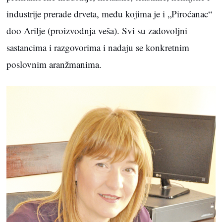
industrije prerade drveta, među kojima je i „Piroćanac“
doo Arilje (proizvodnja veša). Svi su zadovoljni
sastancima i razgovorima i nadaju se konkretnim
poslovnim aranžmanima.