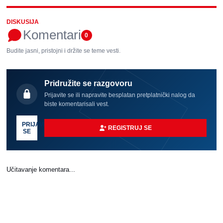
DISKUSIJA
Komentari
0
Budite jasni, pristojni i držite se teme vesti.
Pridružite se razgovoru
Prijavite se ili napravite besplatan pretplatnički nalog da
biste komentarisali vest.
PRIJAVI
REGISTRUJ SE
SE
Učitavanje komentara...