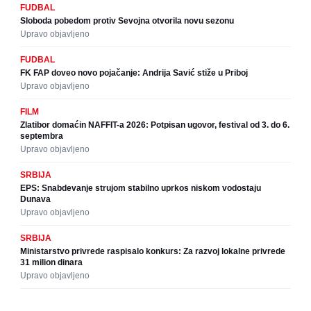
FUDBAL
Sloboda pobedom protiv Sevojna otvorila novu sezonu
Upravo objavljeno
FUDBAL
FK FAP doveo novo pojačanje: Andrija Savić stiže u Priboj
Upravo objavljeno
FILM
Zlatibor domaćin NAFFIT-a 2026: Potpisan ugovor, festival od 3. do 6.
septembra
Upravo objavljeno
SRBIJA
EPS: Snabdevanje strujom stabilno uprkos niskom vodostaju
Dunava
Upravo objavljeno
SRBIJA
Ministarstvo privrede raspisalo konkurs: Za razvoj lokalne privrede
31 milion dinara
Upravo objavljeno