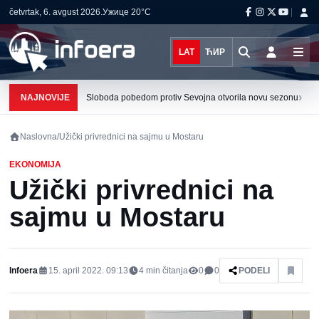
četvrtak, 6. avgust 2026.
Ужице
20°C
LAT
ЋИР
›
NAJNOVIJE
Sloboda pobedom protiv Sevojna otvorila novu sezonu
Naslovna
/
Užički privrednici na sajmu u Mostaru
EKONOMIJA
Užički privrednici na
sajmu u Mostaru
Infoera
15. april 2022. 09:13
4
min čitanja
0
0
PODELI