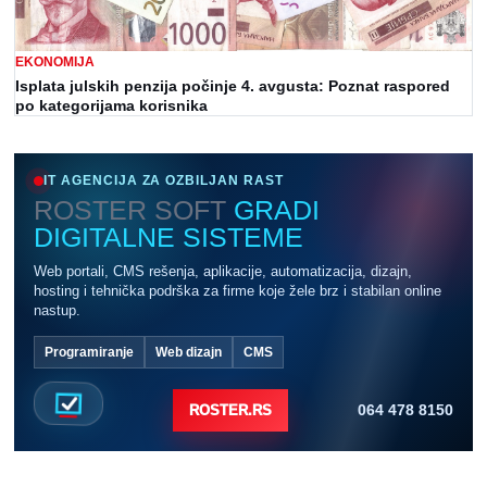
EKONOMIJA
Isplata julskih penzija počinje 4. avgusta: Poznat raspored
po kategorijama korisnika
IT AGENCIJA ZA OZBILJAN RAST
ROSTER SOFT
GRADI
DIGITALNE SISTEME
Web portali, CMS rešenja, aplikacije, automatizacija, dizajn,
hosting i tehnička podrška za firme koje žele brz i stabilan online
nastup.
Programiranje
Web dizajn
CMS
064 478 8150
ROSTER.RS