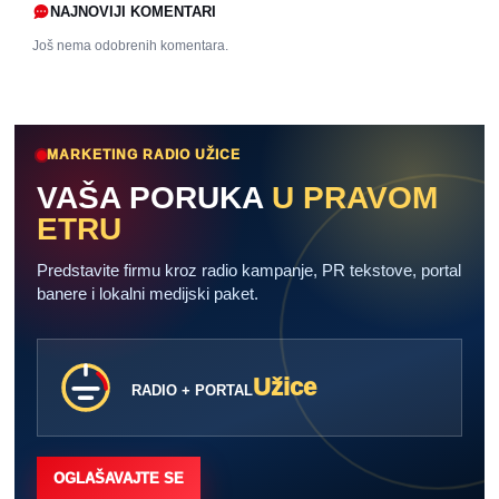
NAJNOVIJI KOMENTARI
Još nema odobrenih komentara.
MARKETING RADIO UŽICE
VAŠA PORUKA
U PRAVOM
ETRU
Predstavite firmu kroz radio kampanje, PR tekstove, portal
banere i lokalni medijski paket.
Užice
RADIO + PORTAL
OGLAŠAVAJTE SE