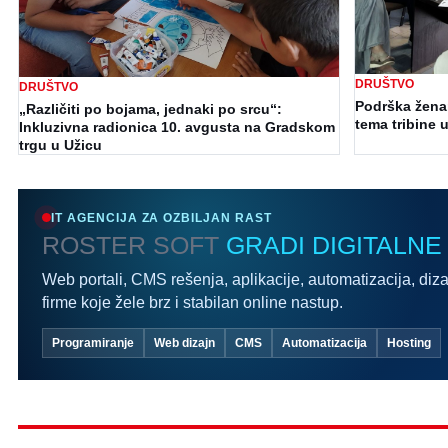
DRUŠTVO
DRUŠTVO
Podrška ženam
„Različiti po bojama, jednaki po srcu“:
tema tribine u
Inkluzivna radionica 10. avgusta na Gradskom
trgu u Užicu
IT AGENCIJA ZA OZBILJAN RAST
ROSTER SOFT
GRADI DIGITALNE
Web portali, CMS rešenja, aplikacije, automatizacija, diza
firme koje žele brz i stabilan online nastup.
Programiranje
Web dizajn
CMS
Automatizacija
Hosting