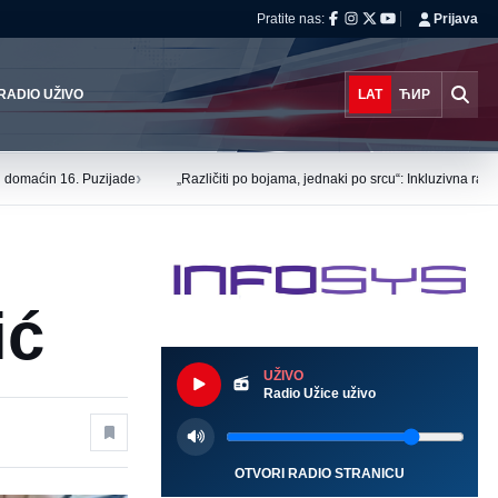
Pratite nas:
Prijava
RADIO UŽIVO
LAT
ЋИР
›
tu domaćin 16. Puzijade
„Različiti po bojama, jednaki po srcu“: Inkluzivna ra
ić
UŽIVO
Radio Užice uživo
OTVORI RADIO STRANICU