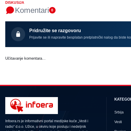
DISKUSIJA
Komentari
0
Pridružite se razgovoru
Prijavite se ili napravite besplatan pretplatnički nalog da biste k
Učitavanje komentara...
KATEGO
Srbija
Infoera.rs je informativni portal medijske kuće „Vesti i
Vesti
radio“ d.o.o. Užice, u okviru koje posluju i nedeljnik