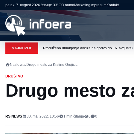
petak, 7. avgust 2026.
Ужице
33°C
O nama
Marketing
Impresum
Kontakt
›
NAJNOVIJE
Produženo umanjenje akciza na gorivo do 16. avgusta
Naslovna
/
Drugo mesto za Krstinu Grujičić
DRUŠTVO
Drugo mesto za
RS NEWS
30. maj 2022. 10:56
1
min čitanja
0
0