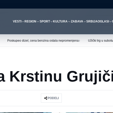
VESTI
REGION
SPORT
KULTURA
ZABAVA
SRBIJA
OGLASI
›
Poskupeo dizel, cena benzina ostala nepromenjena
Užički trg u subo
 Krstinu Grujič
PODELI