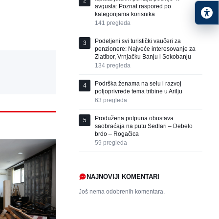
2
avgusta: Poznat raspored po
kategorijama korisnika
141
pregleda
Podeljeni svi turistički vaučeri za
3
penzionere: Najveće interesovanje za
Zlatibor, Vrnjačku Banju i Sokobanju
134
pregleda
Podrška ženama na selu i razvoj
4
poljoprivrede tema tribine u Arilju
63
pregleda
Produžena potpuna obustava
5
saobraćaja na putu Sedlari – Debelo
brdo – Rogačica
59
pregleda
NAJNOVIJI KOMENTARI
Još nema odobrenih komentara.