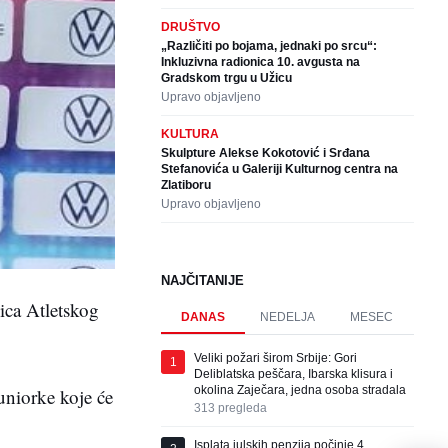
DRUŠTVO
„Različiti po bojama, jednaki po srcu“:
Inkluzivna radionica 10. avgusta na
Gradskom trgu u Užicu
Upravo objavljeno
KULTURA
Skulpture Alekse Kokotović i Srđana
Stefanovića u Galeriji Kulturnog centra na
Zlatiboru
Upravo objavljeno
NAJČITANIJE
ica Atletskog
DANAS
NEDELJA
MESEC
Veliki požari širom Srbije: Gori
1
Deliblatska peščara, Ibarska klisura i
okolina Zaječara, jedna osoba stradala
uniorke koje će
313
pregleda
Isplata julskih penzija počinje 4.