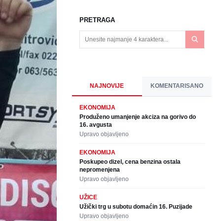
PRETRAGA
NAJNOVIJE
KOMENTARISANO
EKONOMIJA
Produženo umanjenje akciza na gorivo do
16. avgusta
Upravo objavljeno
EKONOMIJA
Poskupeo dizel, cena benzina ostala
nepromenjena
Upravo objavljeno
UŽICE
Užički trg u subotu domaćin 16. Puzijade
Upravo objavljeno