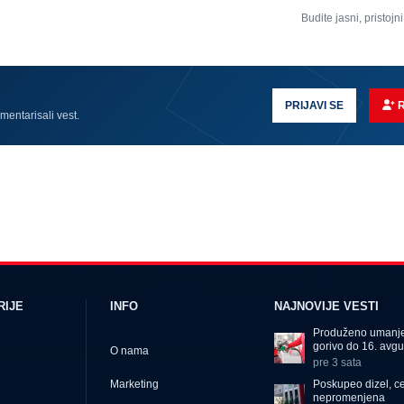
Budite jasni, pristojni
PRIJAVI SE
omentarisali vest.
RIJE
INFO
NAJNOVIJE VESTI
Produženo umanje
gorivo do 16. avgu
O nama
pre 3 sata
Poskupeo dizel, c
Marketing
nepromenjena