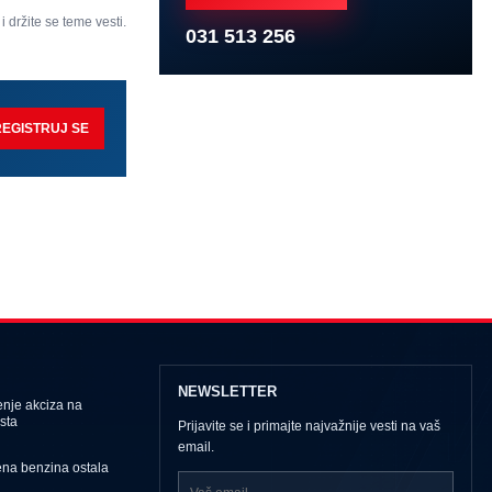
 i držite se teme vesti.
031 513 256
REGISTRUJ SE
NEWSLETTER
nje akciza na
sta
Prijavite se i primajte najvažnije vesti na vaš
email.
ena benzina ostala