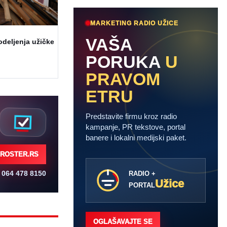
MARKETING RADIO UŽICE
VAŠA
odeljenja užičke
PORUKA
U
PRAVOM
ETRU
Predstavite firmu kroz radio
kampanje, PR tekstove, portal
banere i lokalni medijski paket.
ROSTER.RS
064 478 8150
RADIO +
Užice
PORTAL
OGLAŠAVAJTE SE