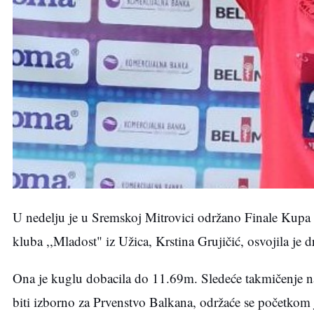
U nedelju je u Sremskoj Mitrovici održano Finale Kupa Sr
kluba ,,Mladost" iz Užica, Krstina Grujičić, osvojila je 
Ona je kuglu dobacila do 11.69m. Sledeće takmičenje na 
biti izborno za Prvenstvo Balkana, održaće se početkom 