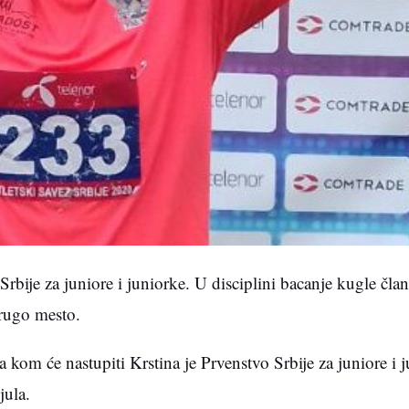
bije za juniore i juniorke. U disciplini bacanje kugle član
drugo mesto.
kom će nastupiti Krstina je Prvenstvo Srbije za juniore i j
jula.