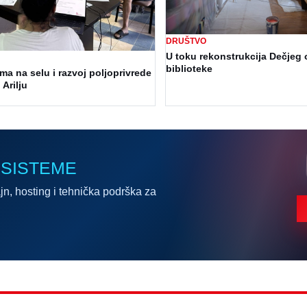
DRUŠTVO
U toku rekonstrukcija Dečjeg 
biblioteke
a na selu i razvoj poljoprivrede
 Arilju
 SISTEME
jn, hosting i tehnička podrška za