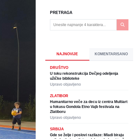
PRETRAGA
NAJNOVIJE
KOMENTARISANO
DRUŠTVO
U toku rekonstrukcija Dečjeg odeljenja
užičke biblioteke
Upravo objavljeno
ZLATIBOR
Humanitarno veče za decu iz centra Multiart
u fokusu Gondola Etno Vajb festivala na
Zlatiboru
Upravo objavljeno
SRBIJA
Gde se želje i poslovi razilaze: Mladi biraju