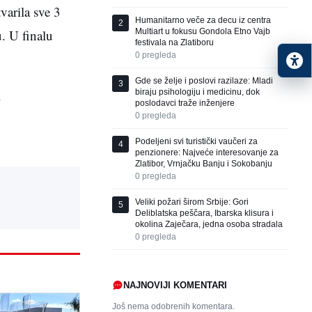
varila sve 3
Humanitarno veče za decu iz centra
2
Multiart u fokusu Gondola Etno Vajb
u. U finalu
festivala na Zlatiboru
0
pregleda
Gde se želje i poslovi razilaze: Mladi
3
biraju psihologiju i medicinu, dok
.
poslodavci traže inženjere
0
pregleda
Podeljeni svi turistički vaučeri za
4
penzionere: Najveće interesovanje za
Zlatibor, Vrnjačku Banju i Sokobanju
0
pregleda
Veliki požari širom Srbije: Gori
5
Deliblatska peščara, Ibarska klisura i
okolina Zaječara, jedna osoba stradala
0
pregleda
NAJNOVIJI KOMENTARI
Još nema odobrenih komentara.