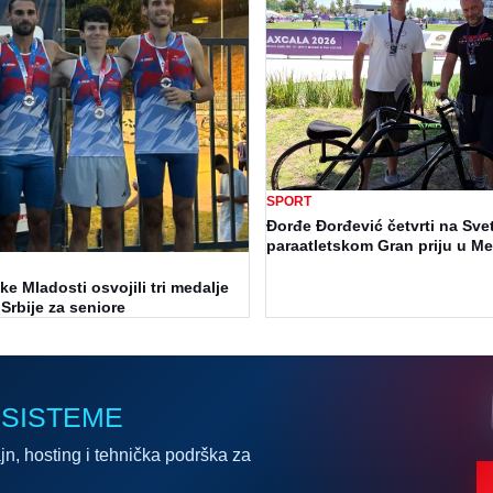
SPORT
Đorđe Đorđević četvrti na Sv
paraatletskom Gran priju u M
čke Mladosti osvojili tri medalje
Srbije za seniore
 SISTEME
jn, hosting i tehnička podrška za