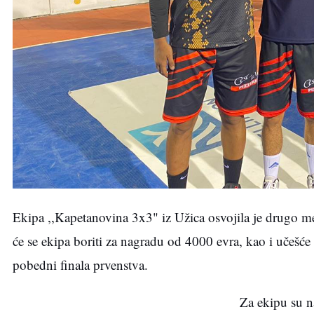
Ekipa ,,Kapetanovina 3x3" iz Užica osvojila je drugo mest
će se ekipa boriti za nagradu od 4000 evra, kao i učešće
pobedni finala prvenstva.
Za ekipu su n