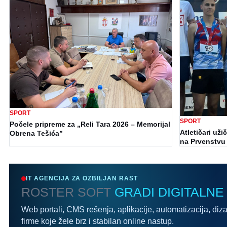
SPORT
SPORT
Počele pripreme za „Reli Tara 2026 – Memorijal
Atletičari uži
Obrena Tešića”
na Prvenstvu 
IT AGENCIJA ZA OZBILJAN RAST
ROSTER SOFT
GRADI DIGITALNE
Web portali, CMS rešenja, aplikacije, automatizacija, diza
firme koje žele brz i stabilan online nastup.