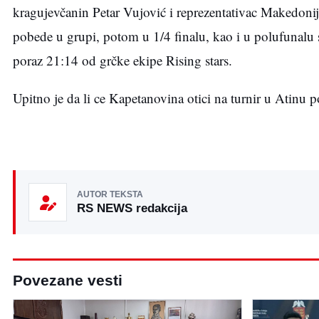
kragujevčanin Petar Vujović i reprezentativac Makedonije
pobede u grupi, potom u 1/4 finalu, kao i u polufunalu sl
poraz 21:14 od grčke ekipe Rising stars.
Upitno je da li ce Kapetanovina otici na turnir u Atinu po
AUTOR TEKSTA
RS NEWS redakcija
Povezane vesti