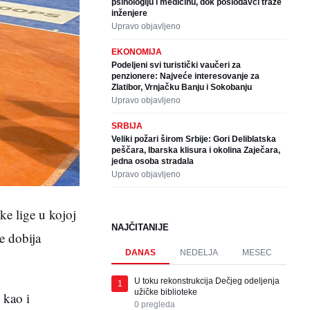
psihologiju i medicinu, dok poslodavci traže
inženjere
Upravo objavljeno
EKONOMIJA
Podeljeni svi turistički vaučeri za
penzionere: Najveće interesovanje za
Zlatibor, Vrnjačku Banju i Sokobanju
Upravo objavljeno
SRBIJA
Veliki požari širom Srbije: Gori Deliblatska
peščara, Ibarska klisura i okolina Zaječara,
jedna osoba stradala
Upravo objavljeno
ke lige u kojoj
NAJČITANIJE
e dobija
DANAS
NEDELJA
MESEC
U toku rekonstrukcija Dečjeg odeljenja
1
užičke biblioteke
 kao i
0
pregleda