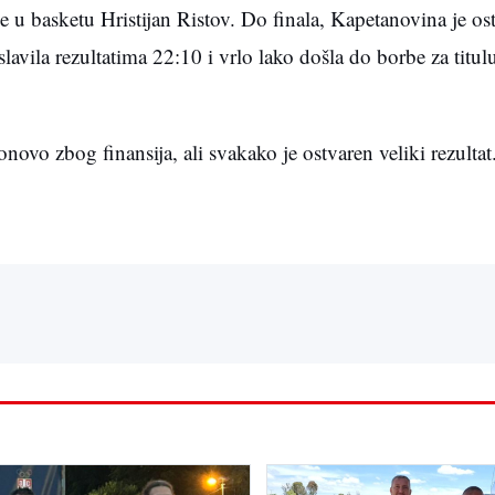
 u basketu Hristijan Ristov. Do finala, Kapetanovina je ost
avila rezultatima 22:10 i vrlo lako došla do borbe za titul
novo zbog finansija, ali svakako je ostvaren veliki rezultat