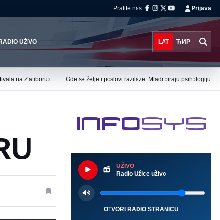
Pratite nas:
Prijava
RADIO UŽIVO
LAT
ЋИР
›
ivala na Zlatiboru
Gde se želje i poslovi razilaze: Mladi biraju psihologiju i
RU
UŽIVO
Radio Užice uživo
OTVORI RADIO STRANICU