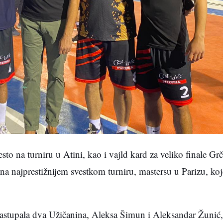
o na turniru u Atini, kao i vajld kard za veliko finale Grč
 na najprestižnijem svestkom turniru, mastersu u Parizu, koj
astupala dva Užičanina, Aleksa Šimun i Aleksandar Žunić,