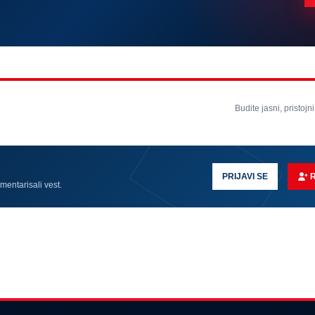
Budite jasni, pristojni
PRIJAVI SE
omentarisali vest.