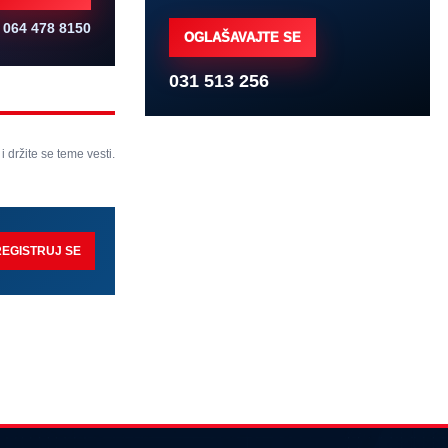
064 478 8150
OGLAŠAVAJTE SE
031 513 256
 i držite se teme vesti.
REGISTRUJ SE