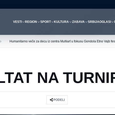
VESTI
REGION
SPORT
KULTURA
ZABAVA
SRBIJA
OGLASI
›
Humanitarno veče za decu iz centra Multiart u fokusu Gondola Etno Vajb fest
LTAT NA TURNI
PODELI