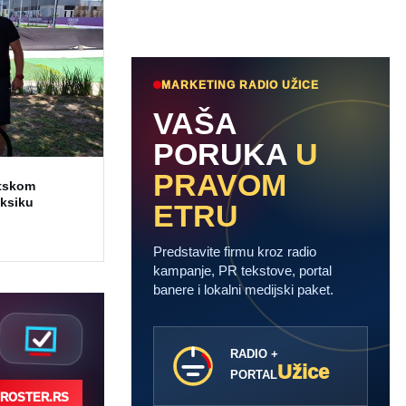
MARKETING RADIO UŽICE
VAŠA
PORUKA
U
PRAVOM
etskom
eksiku
ETRU
Predstavite firmu kroz radio
kampanje, PR tekstove, portal
banere i lokalni medijski paket.
RADIO +
Užice
PORTAL
ROSTER.RS