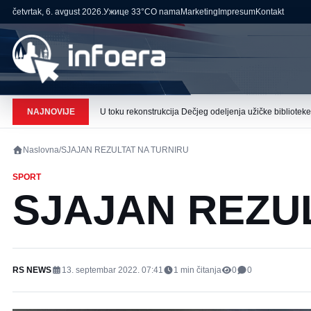
četvrtak, 6. avgust 2026.
Ужице
33°C
O nama
Marketing
Impresum
Kontakt
NAJNOVIJE
U toku rekonstrukcija Dečjeg odeljenja užičke biblioteke
Naslovna
/
SJAJAN REZULTAT NA TURNIRU
SPORT
SJAJAN REZU
RS NEWS
13. septembar 2022. 07:41
1
min čitanja
0
0