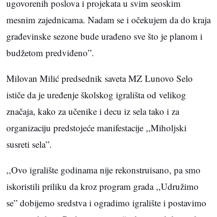
ugovorenih poslova i projekata u svim seoskim
mesnim zajednicama. Nadam se i očekujem da do kraja
građevinske sezone bude urađeno sve što je planom i
budžetom predviđeno”.
Milovan Milić predsednik saveta MZ Lunovo Selo
ističe da je uređenje školskog igrališta od velikog
značaja, kako za učenike i decu iz sela tako i za
organizaciju predstojeće manifestacije ,,Miholjski
susreti sela”.
,,Ovo igralište godinama nije rekonstruisano, pa smo
iskoristili priliku da kroz program grada ,,Udružimo
se” dobijemo sredstva i ogradimo igralište i postavimo