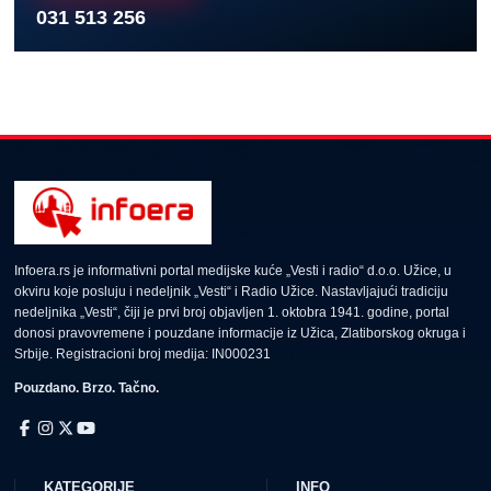
031 513 256
Infoera.rs je informativni portal medijske kuće „Vesti i radio“ d.o.o. Užice, u
okviru koje posluju i nedeljnik „Vesti“ i Radio Užice. Nastavljajući tradiciju
nedeljnika „Vesti“, čiji je prvi broj objavljen 1. oktobra 1941. godine, portal
donosi pravovremene i pouzdane informacije iz Užica, Zlatiborskog okruga i
Srbije. Registracioni broj medija: IN000231
Pouzdano. Brzo. Tačno.
KATEGORIJE
INFO