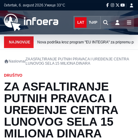
četvrtak, 6. avgust 2026.
Ужице
33°C
LAT
ЋИР
NAJNOVIJE
Nova podrška kroz program "EU INTEGRA" za pripremu projek
ZA ASFALTIRANJE PUTNIH PRAVACA I UREĐENJE CENTRA
Naslovna
/
LUNOVOG SELA 15 MILIONA DINARA
DRUŠTVO
ZA ASFALTIRANJE
PUTNIH PRAVACA I
UREĐENJE CENTRA
LUNOVOG SELA 15
MILIONA DINARA