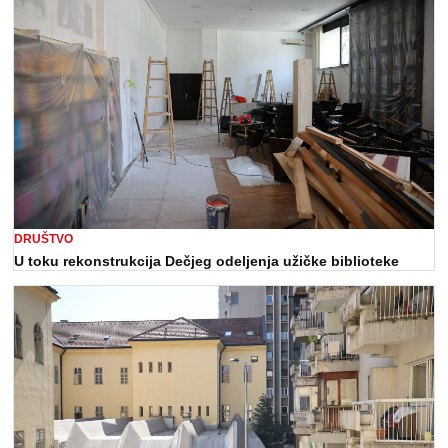
DRUŠTVO
U toku rekonstrukcija Dečjeg odeljenja užičke biblioteke