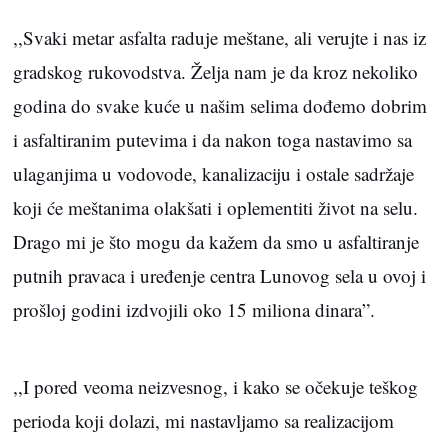
,,Svaki metar asfalta raduje meštane, ali verujte i nas iz
gradskog rukovodstva. Želja nam je da kroz nekoliko
godina do svake kuće u našim selima dođemo dobrim
i asfaltiranim putevima i da nakon toga nastavimo sa
ulaganjima u vodovode, kanalizaciju i ostale sadržaje
koji će meštanima olakšati i oplementiti život na selu.
Drago mi je što mogu da kažem da smo u asfaltiranje
putnih pravaca i uređenje centra Lunovog sela u ovoj i
prošloj godini izdvojili oko 15 miliona dinara”.
,,I pored veoma neizvesnog, i kako se očekuje teškog
perioda koji dolazi, mi nastavljamo sa realizacijom