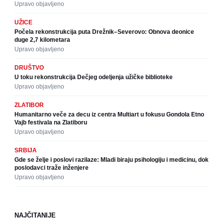
Upravo objavljeno
UŽICE
Počela rekonstrukcija puta Drežnik–Severovo: Obnova deonice
duge 2,7 kilometara
Upravo objavljeno
DRUŠTVO
U toku rekonstrukcija Dečjeg odeljenja užičke biblioteke
Upravo objavljeno
ZLATIBOR
Humanitarno veče za decu iz centra Multiart u fokusu Gondola Etno
Vajb festivala na Zlatiboru
Upravo objavljeno
SRBIJA
Gde se želje i poslovi razilaze: Mladi biraju psihologiju i medicinu, dok
poslodavci traže inženjere
Upravo objavljeno
NAJČITANIJE