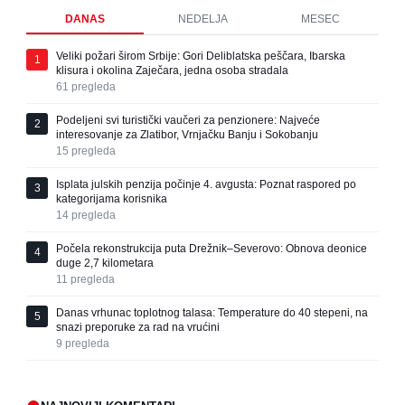
DANAS
NEDELJA
MESEC
Veliki požari širom Srbije: Gori Deliblatska peščara, Ibarska
1
klisura i okolina Zaječara, jedna osoba stradala
61
pregleda
Podeljeni svi turistički vaučeri za penzionere: Najveće
2
interesovanje za Zlatibor, Vrnjačku Banju i Sokobanju
15
pregleda
Isplata julskih penzija počinje 4. avgusta: Poznat raspored po
3
kategorijama korisnika
14
pregleda
Počela rekonstrukcija puta Drežnik–Severovo: Obnova deonice
4
duge 2,7 kilometara
11
pregleda
Danas vrhunac toplotnog talasa: Temperature do 40 stepeni, na
5
snazi preporuke za rad na vrućini
9
pregleda