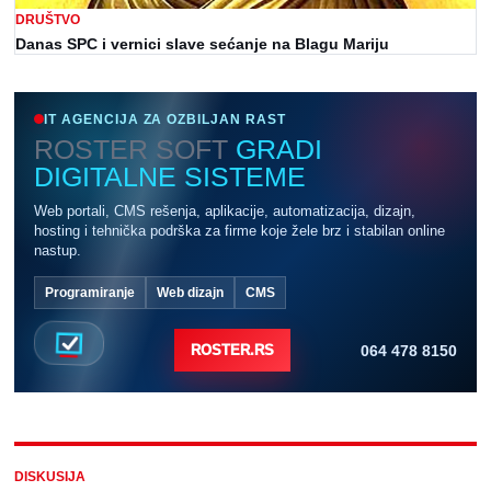
DRUŠTVO
Danas SPC i vernici slave sećanje na Blagu Mariju
IT AGENCIJA ZA OZBILJAN RAST
ROSTER SOFT
GRADI
DIGITALNE SISTEME
Web portali, CMS rešenja, aplikacije, automatizacija, dizajn,
hosting i tehnička podrška za firme koje žele brz i stabilan online
nastup.
Programiranje
Web dizajn
CMS
064 478 8150
ROSTER.RS
DISKUSIJA