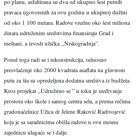
po planu, asfaltirana su dva od ukupno šest putnih
pravaca ugovorenih za ovu godinu u ukupnoj dužini
od oko 1 100 metara. Radove vredne oko šest miliona
dinara udruženim sredstvima finansiraju Grad i
meštani, a izvodi užička ,,Niskogradnja”.
Pored toga radi se i rekonstrukcija, odnosno
presvlačenje oko 2000 kvadrata asaflata na glavnom
putu za šta su opredeljena dodatna sredstva iz budžeta.
Kroz projekat ,,Udružimo se ” u toku je sređivanje
prostora oko škole i samog centra sela, a prema rečima
gradonačelnice Užica dr Jelene Raković Radivojević
koja je sa saradnicima obišla radove u ovu mesnu
zajednicu ulagaće se i dalje.