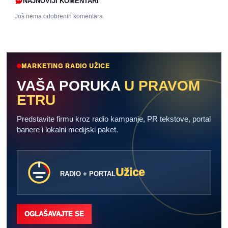
NAJNOVIJI KOMENTARI
Još nema odobrenih komentara.
MARKETING RADIO UŽICE
VAŠA PORUKA
U PRAVOM
ETRU
Predstavite firmu kroz radio kampanje, PR tekstove, portal
banere i lokalni medijski paket.
Užice
RADIO + PORTAL
OGLAŠAVAJTE SE