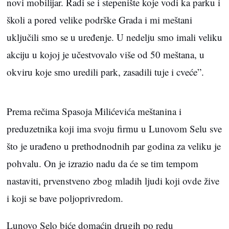
novi mobilijar. Radi se i stepenište koje vodi ka parku i
školi a pored velike podrške Grada i mi meštani
uključili smo se u uređenje. U nedelju smo imali veliku
akciju u kojoj je učestvovalo više od 50 meštana, u
okviru koje smo uredili park, zasadili tuje i cveće”.
Prema rečima Spasoja Milićevića meštanina i
preduzetnika koji ima svoju firmu u Lunovom Selu sve
što je urađeno u prethodnodnih par godina za veliku je
pohvalu. On je izrazio nadu da će se tim tempom
nastaviti, prvenstveno zbog mladih ljudi koji ovde žive
i koji se bave poljoprivredom.
Lunovo Selo biće domaćin drugih po redu