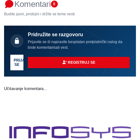
Komentari
0
Budite jasni, pristojni i držite se teme vesti.
Pridružite se razgovoru
Prijavite se ili napravite besplatan pretplatnički nalog da
biste komentarisali vest.
PRIJAVI
REGISTRUJ SE
SE
Učitavanje komentara...