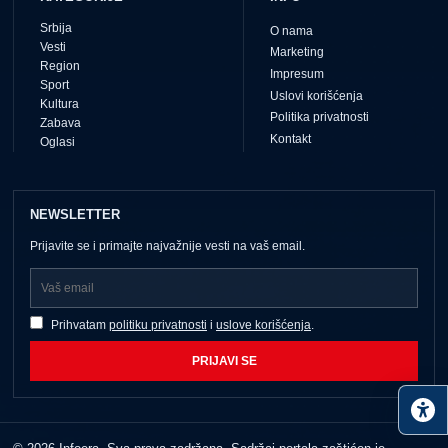
Srbija
O nama
Vesti
Marketing
Region
Impresum
Sport
Uslovi korišćenja
Kultura
Politika privatnosti
Zabava
Kontakt
Oglasi
NEWSLETTER
Prijavite se i primajte najvažnije vesti na vaš email.
Prihvatam
politiku privatnosti
i
uslove korišćenja
.
PRIJAVI SE