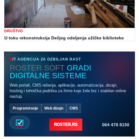
DRUŠTVO
U toku rekonstrukcija Dečjeg odeljenja užičke biblioteke
IT AGENCIJA ZA OZBILJAN RAST
ROSTER SOFT
GRADI
DIGITALNE SISTEME
Web portali, CMS rešenja, aplikacije, automatizacija, dizajn,
hosting i tehnička podrška za firme koje žele brz i stabilan online
nastup.
Programiranje
Web dizajn
CMS
064 478 8150
ROSTER.RS