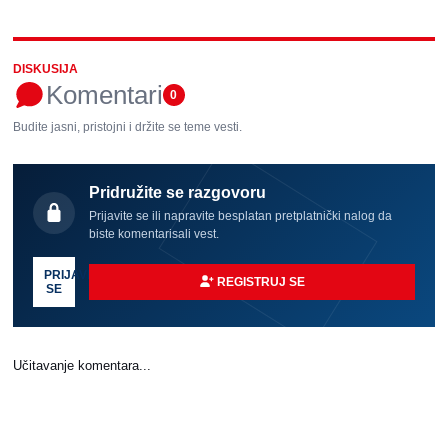
DISKUSIJA
Komentari
0
Budite jasni, pristojni i držite se teme vesti.
Pridružite se razgovoru
Prijavite se ili napravite besplatan pretplatnički nalog da
biste komentarisali vest.
PRIJAVI
REGISTRUJ SE
SE
Učitavanje komentara...