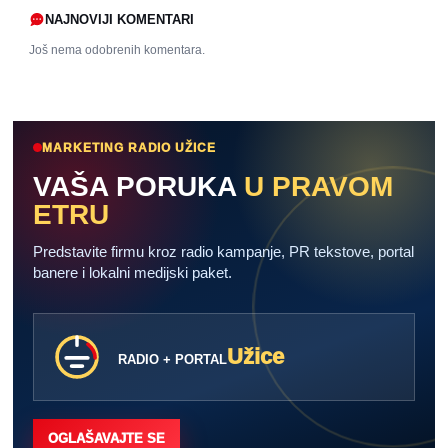
NAJNOVIJI KOMENTARI
Još nema odobrenih komentara.
MARKETING RADIO UŽICE
VAŠA PORUKA
U PRAVOM
ETRU
Predstavite firmu kroz radio kampanje, PR tekstove, portal
banere i lokalni medijski paket.
Užice
RADIO + PORTAL
OGLAŠAVAJTE SE