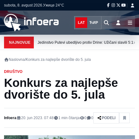
subota, 8. avgust 2026.
Ужице
24°C
LAT
ЋИР
›
NAJNOVIJE
Jedinstvo Putevi ubedljivo protiv Drine: Užičani slavili 5:1
Naslovna
/
Konkurs za najlepše dvorište do 5. jula
DRUŠTVO
Konkurs za najlepše
dvorište do 5. jula
Infoera
20. jun 2023. 07:48
1
min čitanja
0
0
PODELI