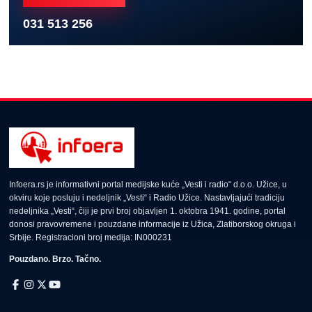
031 513 256
Infoera.rs je informativni portal medijske kuće „Vesti i radio“ d.o.o. Užice, u
okviru koje posluju i nedeljnik „Vesti“ i Radio Užice. Nastavljajući tradiciju
nedeljnika „Vesti“, čiji je prvi broj objavljen 1. oktobra 1941. godine, portal
donosi pravovremene i pouzdane informacije iz Užica, Zlatiborskog okruga i
Srbije. Registracioni broj medija: IN000231
Pouzdano. Brzo. Tačno.