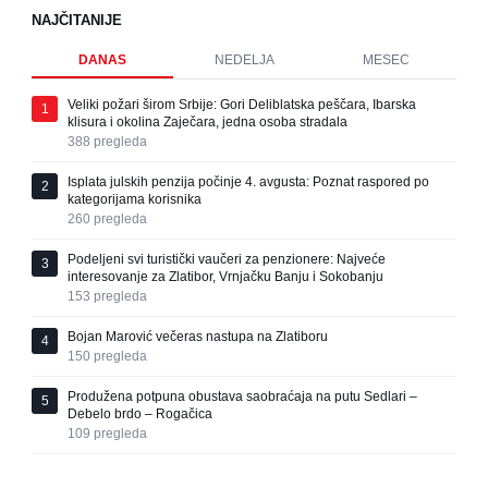
NAJČITANIJE
DANAS
NEDELJA
MESEC
Veliki požari širom Srbije: Gori Deliblatska peščara, Ibarska
1
klisura i okolina Zaječara, jedna osoba stradala
388
pregleda
Isplata julskih penzija počinje 4. avgusta: Poznat raspored po
2
kategorijama korisnika
260
pregleda
Podeljeni svi turistički vaučeri za penzionere: Najveće
3
interesovanje za Zlatibor, Vrnjačku Banju i Sokobanju
153
pregleda
Bojan Marović večeras nastupa na Zlatiboru
4
150
pregleda
Produžena potpuna obustava saobraćaja na putu Sedlari –
5
Debelo brdo – Rogačica
109
pregleda