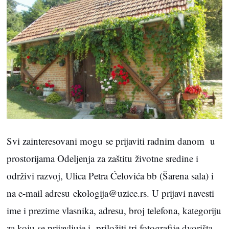
Svi zainteresovani mogu se prijaviti radnim danom u
prostorijama Odeljenja za zaštitu životne sredine i
održivi razvoj, Ulica Petra Ćelovića bb (Šarena sala) i
na e-mail adresu
ekologija@uzice.rs
. U prijavi navesti
ime i prezime vlasnika, adresu, broj telefona, kategoriju
za koju se prijavljuje i priložiti tri fotografije dvorišta