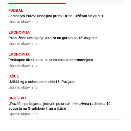
FUDBAL
Jedinstvo Putevi ubedljivo protiv Drine: Užičani slavili 5:1
Upravo objavljeno
EKONOMIJA
Produženo umanjenje akciza na gorivo do 16. avgusta
Upravo objavljeno
EKONOMIJA
Poskupeo dizel, cena benzina ostala nepromenjena
Upravo objavljeno
UŽICE
Užički trg u subotu domaćin 16. Puzijade
Upravo objavljeno
DRUŠTVO
„Različiti po bojama, jednaki po srcu“: Inkluzivna radionica 10.
avgusta na Gradskom trgu u Užicu
Upravo objavljeno