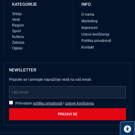
KATEGORIJE
INFO
Srbija
O nama
Vesti
Marketing
Region
Impresum
Sport
Uslovi korišćenja
Kultura
Politika privatnosti
Zabava
Kontakt
Oglasi
NEWSLETTER
Prijavite se i primajte najvažnije vesti na vaš email.
Prihvatam
politiku privatnosti
i
uslove korišćenja
.
PRIJAVI SE