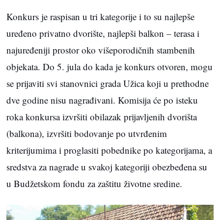
Konkurs je raspisan u tri kategorije i to su najlepše
uređeno privatno dvorište, najlepši balkon – terasa i
najuređeniji prostor oko višeporodičnih stambenih
objekata. Do 5. jula do kada je konkurs otvoren, mogu
se prijaviti svi stanovnici grada Užica koji u prethodne
dve godine nisu nagrađivani. Komisija će po isteku
roka konkursa izvršiti obilazak prijavljenih dvorišta
(balkona), izvršiti bodovanje po utvrđenim
kriterijumima i proglasiti pobednike po kategorijama, a
sredstva za nagrade u svakoj kategoriji obezbeđena su
u Budžetskom fondu za zaštitu životne sredine.