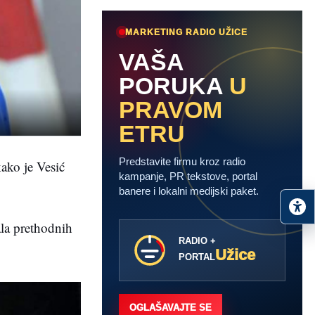
MARKETING RADIO UŽICE
VAŠA
PORUKA
U
PRAVOM
ETRU
Predstavite firmu kroz radio
kako je Vesić
kampanje, PR tekstove, portal
banere i lokalni medijski paket.
ala prethodnih
RADIO +
Užice
PORTAL
OGLAŠAVAJTE SE