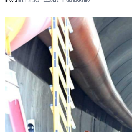
Infoera
1. mart 2024. 11:20
2
min čitanja
2
0