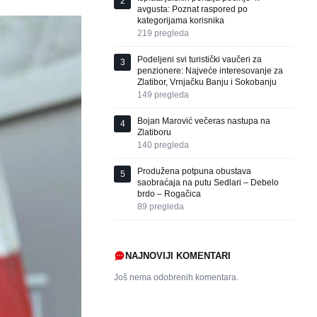
2
avgusta: Poznat raspored po
kategorijama korisnika
219
pregleda
Podeljeni svi turistički vaučeri za
3
penzionere: Najveće interesovanje za
Zlatibor, Vrnjačku Banju i Sokobanju
149
pregleda
Bojan Marović večeras nastupa na
4
Zlatiboru
140
pregleda
Produžena potpuna obustava
5
saobraćaja na putu Sedlari – Debelo
brdo – Rogačica
89
pregleda
NAJNOVIJI KOMENTARI
Još nema odobrenih komentara.