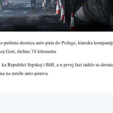
de puštena deonica auto-puta do Požege, kineska kompan
oj Gori, dužine 74 kilometra.
ka Republici Srpskoj i BiH, a u prvoj fazi radiće se deoni
zana na mrežu auto-puteva.