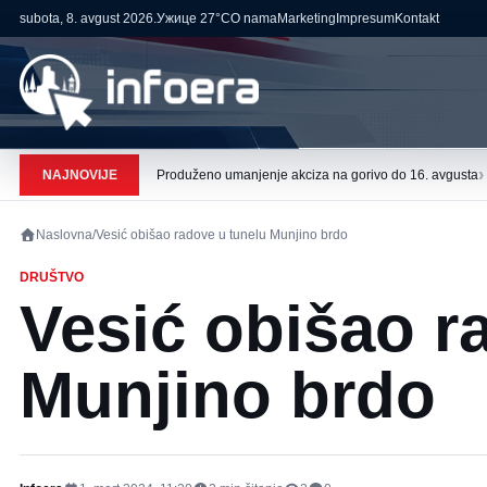
subota, 8. avgust 2026.
Ужице
27°C
O nama
Marketing
Impresum
Kontakt
›
NAJNOVIJE
Produženo umanjenje akciza na gorivo do 16. avgusta
Naslovna
/
Vesić obišao radove u tunelu Munjino brdo
DRUŠTVO
Vesić obišao r
Munjino brdo