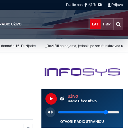
Pratite nas:
Prijava
RADIO UŽIVO
LAT
ЋИР
›
tu domaćin 16. Puzijade
„Različiti po bojama, jednaki po srcu“: Inkluzivna ra
UŽIVO
Radio Užice uživo
OTVORI RADIO STRANICU