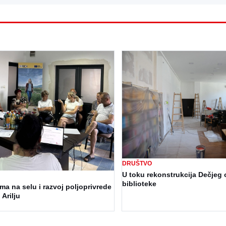
DRUŠTVO
U toku rekonstrukcija Dečjeg 
biblioteke
a na selu i razvoj poljoprivrede
 Arilju