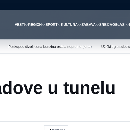
VESTI
REGION
SPORT
KULTURA
ZABAVA
SRBIJA
OGLASI
›
Poskupeo dizel, cena benzina ostala nepromenjena
Užički trg u subo
adove u tunelu