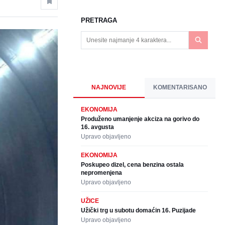
PRETRAGA
NAJNOVIJE
KOMENTARISANO
EKONOMIJA
Produženo umanjenje akciza na gorivo do
16. avgusta
Upravo objavljeno
EKONOMIJA
Poskupeo dizel, cena benzina ostala
nepromenjena
Upravo objavljeno
UŽICE
Užički trg u subotu domaćin 16. Puzijade
Upravo objavljeno