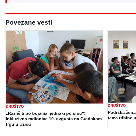
Povezane vesti
DRUŠTVO
DRUŠTVO
Podrška ženam
„Različiti po bojama, jednaki po srcu“:
tema tribine u
Inkluzivna radionica 10. avgusta na Gradskom
trgu u Užicu