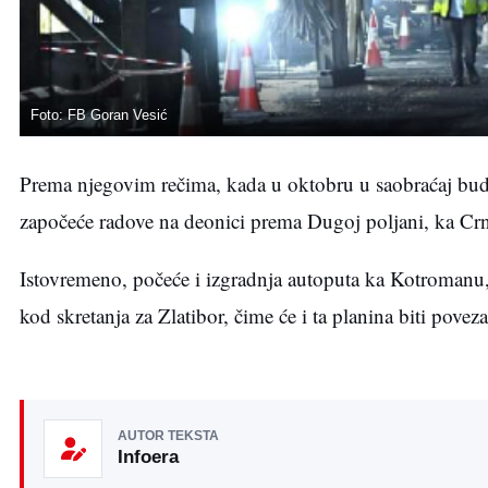
Foto: FB Goran Vesić
Prema njegovim rečima, kada u oktobru u saobraćaj bu
započeće radove na deonici prema Dugoj poljani, ka Crn
Istovremeno, počeće i izgradnja autoputa ka Kotromanu, 
kod skretanja za Zlatibor, čime će i ta planina biti pove
AUTOR TEKSTA
Infoera