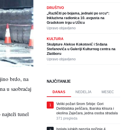
DRUŠTVO
„Različiti po bojama, jednaki po srcu“:
Inkluzivna radionica 10. avgusta na
Gradskom trgu u Užicu
Upravo objavljeno
KULTURA
Skulpture Alekse Kokotović i Srđana
Stefanovića u Galeriji Kulturnog centra na
Zlatiboru
Upravo objavljeno
jino brdo, na
NAJČITANIJE
ena u saobraćaj
DANAS
NEDELJA
MESEC
Veliki požari širom Srbije: Gori
1
Deliblatska peščara, Ibarska klisura i
 najteži tunel
okolina Zaječara, jedna osoba stradala
371
pregleda
Isplata julskih penzija počinje 4.