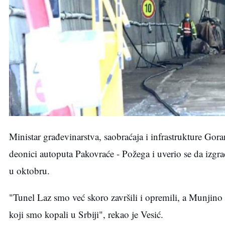
Ministar građevinarstva, saobraćaja i infrastrukture Gor
deonici autoputa Pakovraće - Požega i uverio se da izgrad
u oktobru.
"Tunel Laz smo već skoro završili i opremili, a Munjino b
koji smo kopali u Srbiji", rekao je Vesić.