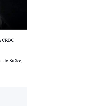
ija CRBC
ca do Sušice,