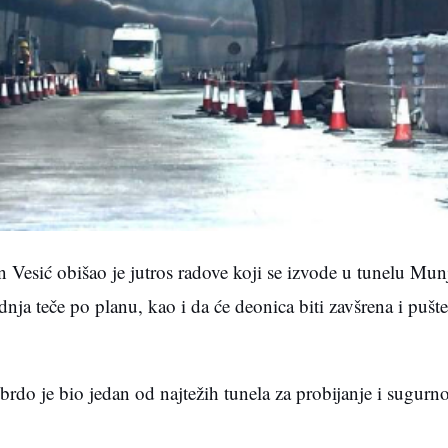
an Vesić obišao je jutros radove koji se izvode u tunelu Mun
nja teče po planu, kao i da će deonica biti zavšrena i pušt
rdo je bio jedan od najtežih tunela za probijanje i sugurno