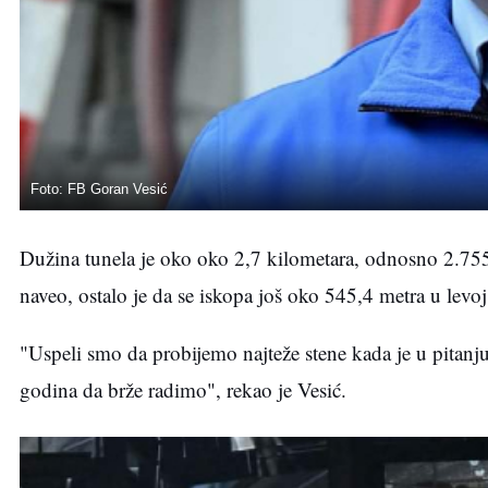
Foto: FB Goran Vesić
Dužina tunela je oko oko 2,7 kilometara, odnosno 2.755 m
naveo, ostalo je da se iskopa još oko 545,4 metra u levoj
"Uspeli smo da probijemo najteže stene kada je u pitanj
godina da brže radimo", rekao je Vesić.