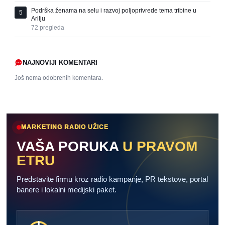
Podrška ženama na selu i razvoj poljoprivrede tema tribine u
5
Arilju
72
pregleda
NAJNOVIJI KOMENTARI
Još nema odobrenih komentara.
MARKETING RADIO UŽICE
VAŠA PORUKA
U PRAVOM
ETRU
Predstavite firmu kroz radio kampanje, PR tekstove, portal
banere i lokalni medijski paket.