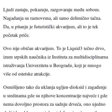
Ljudi zastaju, pokazuju, razgovaraju među sobom.
Nagađanja su raznovrsna, ali samo delimično tačna.
Da, u pitanju je futuristički akvarijum, ali to je tek
početak priče.
Ovo nije običan akvarijum. To je Liquid3 tečno drvo,
izum srpskih naučnika iz Instituta za multidisciplinarna
istraživanja Univerziteta u Beogradu, koji je mnogo
više od estetske atrakcije.
Osmišljeno tako da uklanja ugljen-dioksid i zagađenje
u sredinama gde su njihove koncentracije najveće i gde
nema dovoljno prostora za sadnju drveća, ono ujedno