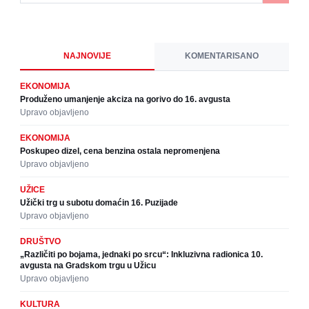
NAJNOVIJE
KOMENTARISANO
EKONOMIJA
Produženo umanjenje akciza na gorivo do 16. avgusta
Upravo objavljeno
EKONOMIJA
Poskupeo dizel, cena benzina ostala nepromenjena
Upravo objavljeno
UŽICE
Užički trg u subotu domaćin 16. Puzijade
Upravo objavljeno
DRUŠTVO
„Različiti po bojama, jednaki po srcu“: Inkluzivna radionica 10.
avgusta na Gradskom trgu u Užicu
Upravo objavljeno
KULTURA