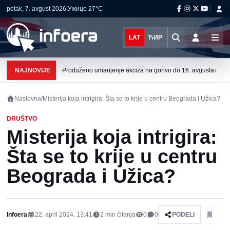
petak, 7. avgust 2026.
Ужице
27°C
LAT
ЋИР
›
NAJNOVIJE
Produženo umanjenje akciza na gorivo do 16. avgusta
Naslovna
/
Misterija koja intrigira: Šta se to krije u centru Beograda i Užica?
DRUŠTVO
Misterija koja intrigira:
Šta se to krije u centru
Beograda i Užica?
Infoera
22. april 2024. 13:41
2
min čitanja
0
0
PODELI