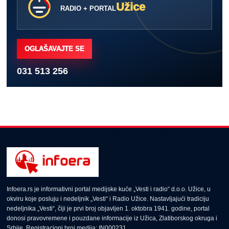
Užice
RADIO + PORTAL
OGLAŠAVAJTE SE
031 513 256
Infoera.rs je informativni portal medijske kuće „Vesti i radio“ d.o.o. Užice, u
okviru koje posluju i nedeljnik „Vesti“ i Radio Užice. Nastavljajući tradiciju
nedeljnika „Vesti“, čiji je prvi broj objavljen 1. oktobra 1941. godine, portal
donosi pravovremene i pouzdane informacije iz Užica, Zlatiborskog okruga i
Srbije. Registracioni broj medija: IN000231