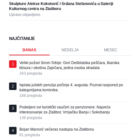
Skulpture Alekse Kokotović i Srđana Stefanovića u Galeriji
Kulturnog centra na Zlatiboru
Upravo objavljeno
NAJČITANIJE
DANAS
NEDELJA
MESEC
Veliki požari širom Srbije: Gori Deliblatska peščara, Ibarska
1
klisura i okolina Zaječara, jedna osoba stradala
343
pregleda
Isplata julskih penzija počinje 4. avgusta: Poznat raspored po
2
kategorijama korisnika
168
pregleda
Podeljeni svi turistički vaučeri za penzionere: Najveće
3
interesovanje za Zlatibor, Vrnjačku Banju i Sokobanju
136
pregleda
Bojan Marović večeras nastupa na Zlatiboru
4
81
pregleda