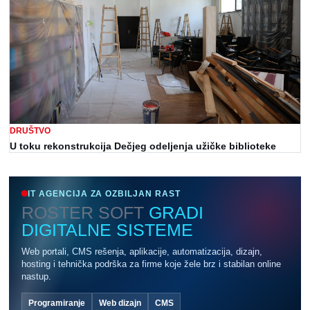
DRUŠTVO
U toku rekonstrukcija Dečjeg odeljenja užičke biblioteke
IT AGENCIJA ZA OZBILJAN RAST
ROSTER SOFT
GRADI
DIGITALNE SISTEME
Web portali, CMS rešenja, aplikacije, automatizacija, dizajn,
hosting i tehnička podrška za firme koje žele brz i stabilan online
nastup.
Programiranje
Web dizajn
CMS