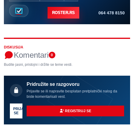
064 478 8150
ROSTER.RS
DISKUSIJA
Komentari
0
Budite jasni, pristojni i držite se teme vesti.
Pridružite se razgovoru
Prijavite se ili napravite besplatan pretplatnički nalog da
biste komentarisali vest.
PRIJAVI
REGISTRUJ SE
SE