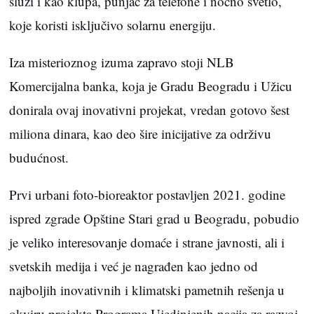
služi i kao klupa, punjač za telefone i noćno svetlo,
koje koristi isključivo solarnu energiju.
Iza misterioznog izuma zapravo stoji NLB
Komercijalna banka, koja je Gradu Beogradu i Užicu
donirala ovaj inovativni projekat, vredan gotovo šest
miliona dinara, kao deo šire inicijative za održivu
budućnost.
Prvi urbani foto-bioreaktor postavljen 2021. godine
ispred zgrade Opštine Stari grad u Beogradu, pobudio
je veliko interesovanje domaće i strane javnosti, ali i
svetskih medija i već je nagrađen kao jedno od
najboljih inovativnih i klimatski pametnih rešenja u
okviru projekta Programa Ujedinjenih nacija za razvoj.