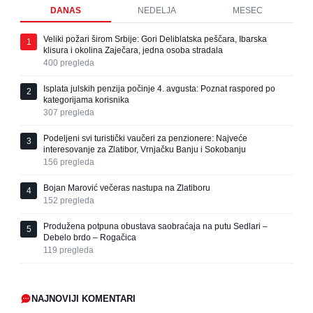
DANAS
NEDELJA
MESEC
Veliki požari širom Srbije: Gori Deliblatska peščara, Ibarska
1
klisura i okolina Zaječara, jedna osoba stradala
400
pregleda
Isplata julskih penzija počinje 4. avgusta: Poznat raspored po
2
kategorijama korisnika
307
pregleda
Podeljeni svi turistički vaučeri za penzionere: Najveće
3
interesovanje za Zlatibor, Vrnjačku Banju i Sokobanju
156
pregleda
Bojan Marović večeras nastupa na Zlatiboru
4
152
pregleda
Produžena potpuna obustava saobraćaja na putu Sedlari –
5
Debelo brdo – Rogačica
119
pregleda
NAJNOVIJI KOMENTARI