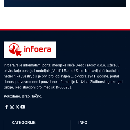
Infoera.rs je informativni portal medijske kuće „Vesti i radio“ d.o.o. Užice, u
okviru koje posluju i nedeljnik „Vesti“ i Radio Užice. Nastavljajući tradiciju
nedeljnika „Vesti“, čiji je prvi broj objavljen 1. oktobra 1941. godine, portal
donosi pravovremene i pouzdane informacije iz Užica, Zlatiborskog okruga i
Srbije. Registracioni broj medija: IN000231
Pouzdano. Brzo. Tačno.
KATEGORIJE
INFO