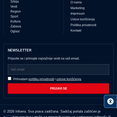
Srbija
O nama
Vesti
Marketing
Region
Impresum
Sport
Uslovi korišćenja
Kultura
Politika privatnosti
Zabava
Kontakt
Oglasi
NEWSLETTER
Prijavite se i primajte najvažnije vesti na vaš email.
Prihvatam
politiku privatnosti
i
uslove korišćenja
.
PRIJAVI SE
© 2026 Infoera. Sva prava zadržana. Sadržaj portala zaštićen je
autorskim pravima i može se prenositi samo uz saglasnost izdavača ili