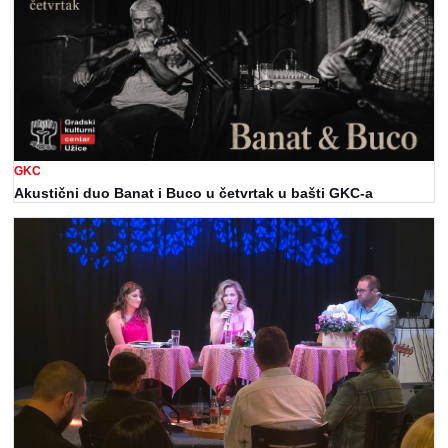
GKC
Akustični duo Banat i Buco u četvrtak u bašti GKC-a