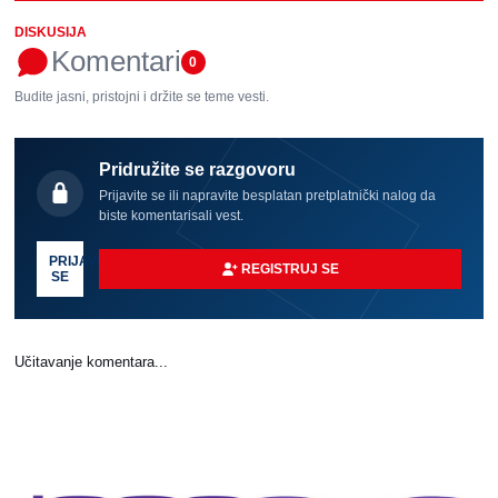
DISKUSIJA
Komentari
0
Budite jasni, pristojni i držite se teme vesti.
Pridružite se razgovoru
Prijavite se ili napravite besplatan pretplatnički nalog da
biste komentarisali vest.
PRIJAVI
REGISTRUJ SE
SE
Učitavanje komentara...