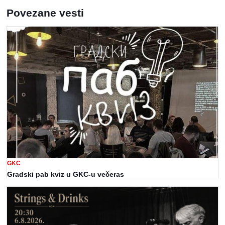
Povezane vesti
GKC
Gradski pab kviz u GKC-u večeras