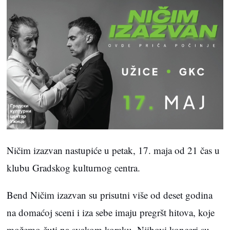
Ničim izazvan nastupiće u petak, 17. maja od 21 čas u
klubu Gradskog kulturnog centra.
Bend Ničim izazvan su prisutni više od deset godina
na domaćoj sceni i iza sebe imaju pregršt hitova, koje
možemo čuti na svakom koraku. Njihovi konceri su