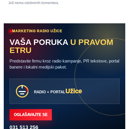
Još nema odobrenih komentara.
MARKETING RADIO UŽICE
VAŠA PORUKA
U PRAVOM
ETRU
Predstavite firmu kroz radio kampanje, PR tekstove, portal
banere i lokalni medijski paket.
Užice
RADIO + PORTAL
OGLAŠAVAJTE SE
031 513 256