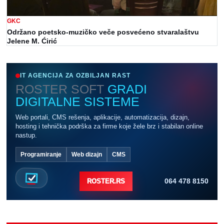
GKC
Održano poetsko-muzičko veče posvećeno stvaralaštvu
Jelene M. Ćirić
IT AGENCIJA ZA OZBILJAN RAST
ROSTER SOFT
GRADI
DIGITALNE SISTEME
Web portali, CMS rešenja, aplikacije, automatizacija, dizajn,
hosting i tehnička podrška za firme koje žele brz i stabilan online
nastup.
Programiranje
Web dizajn
CMS
064 478 8150
ROSTER.RS