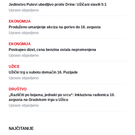
Jedinstvo Putevi ubedljivo protiv Drine: Užičani slavili 5:1
Upravo objavljeno
EKONOMIJA
Produženo umanjenje akciza na gorivo do 16. avgusta
Upravo objavljeno
EKONOMIJA
Poskupeo dizel, cena benzina ostala nepromenjena
Upravo objavljeno
UŽICE
Užički trg u subotu domaćin 16. Puzijade
Upravo objavljeno
DRUŠTVO
„Različiti po bojama, jednaki po srcu“: Inkluzivna radionica 10.
avgusta na Gradskom trgu u Užicu
Upravo objavljeno
NAJČITANIJE