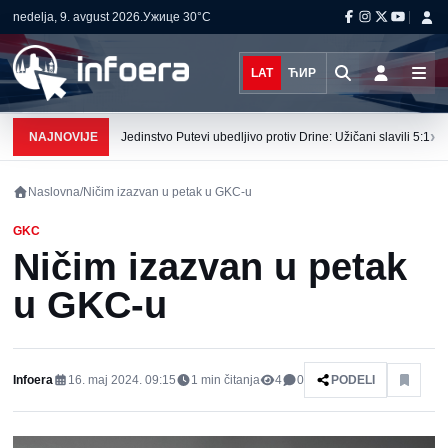
nedelja, 9. avgust 2026.
Ужице
30°C
LAT
ЋИР
›
NAJNOVIJE
Jedinstvo Putevi ubedljivo protiv Drine: Užičani slavili 5:1
Naslovna
/
Ničim izazvan u petak u GKC-u
GKC
Ničim izazvan u petak
u GKC-u
Infoera
16. maj 2024. 09:15
1
min čitanja
4
0
PODELI