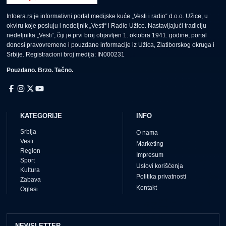
Infoera.rs je informativni portal medijske kuće „Vesti i radio“ d.o.o. Užice, u
okviru koje posluju i nedeljnik „Vesti“ i Radio Užice. Nastavljajući tradiciju
nedeljnika „Vesti“, čiji je prvi broj objavljen 1. oktobra 1941. godine, portal
donosi pravovremene i pouzdane informacije iz Užica, Zlatiborskog okruga i
Srbije. Registracioni broj medija: IN000231
Pouzdano. Brzo. Tačno.
KATEGORIJE
INFO
Srbija
O nama
Vesti
Marketing
Region
Impresum
Sport
Uslovi korišćenja
Kultura
Politika privatnosti
Zabava
Kontakt
Oglasi
NEWSLETTER