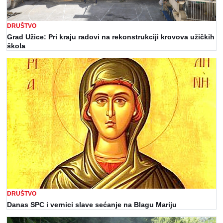
DRUŠTVO
Grad Užice: Pri kraju radovi na rekonstrukciji krovova užičkih
škola
DRUŠTVO
Danas SPC i vernici slave sećanje na Blagu Mariju