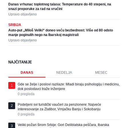
Danas vrhunac toplotnog talasa: Temperature do 40 stepeni, na
snazi preporuke za rad na vrućini
Upravo objavljeno
SRBIJA
Auto-put „Miloš Veliki“ doneo veću bezbednost: Više od 80 odsto
manje poginulih nego na Ibarskoj magistrali
Upravo objavljeno
NAJČITANIJE
DANAS
NEDELJA
MESEC
Gde se želje i poslovi razilaze: Mladi biraju psihologiju i medicinu,
1
dok poslodavci traže inženjere
0
pregleda
Podeljeni svi turistički vaučeri za penzionere: Najveće
2
interesovanje za Zlatibor, Vrnjačku Banju i Sokobanju
0
pregleda
Veliki požari širom Srbije: Gori Deliblatska peščara, Ibarska
3