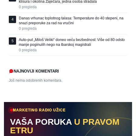
klisura i okolina Zaječara, jedna osoba stradala
0
pregleda
Danas vrhunac toplotnog talasa: Temperature do 40 stepeni, na
4
snazi preporuke za rad na vrućini
0
pregleda
Auto-put „Miloš Veliki“ doneo veću bezbednost: Više od 80 odsto
5
manje poginulih nego na Ibarskoj magistrali
0
pregleda
NAJNOVIJI KOMENTARI
Još nema odobrenih komentara.
MARKETING RADIO UŽICE
VAŠA PORUKA
U PRAVOM
ETRU