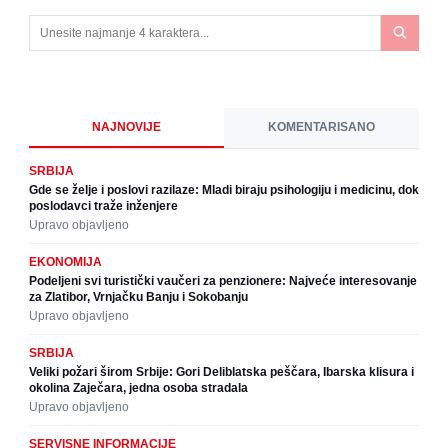
NAJNOVIJE
KOMENTARISANO
SRBIJA
Gde se želje i poslovi razilaze: Mladi biraju psihologiju i medicinu, dok
poslodavci traže inženjere
Upravo objavljeno
EKONOMIJA
Podeljeni svi turistički vaučeri za penzionere: Najveće interesovanje
za Zlatibor, Vrnjačku Banju i Sokobanju
Upravo objavljeno
SRBIJA
Veliki požari širom Srbije: Gori Deliblatska peščara, Ibarska klisura i
okolina Zaječara, jedna osoba stradala
Upravo objavljeno
SERVISNE INFORMACIJE