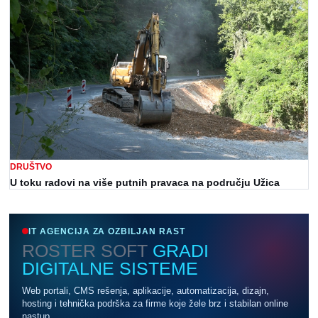
DRUŠTVO
U toku radovi na više putnih pravaca na području Užica
IT AGENCIJA ZA OZBILJAN RAST
ROSTER SOFT
GRADI
DIGITALNE SISTEME
Web portali, CMS rešenja, aplikacije, automatizacija, dizajn,
hosting i tehnička podrška za firme koje žele brz i stabilan online
nastup.