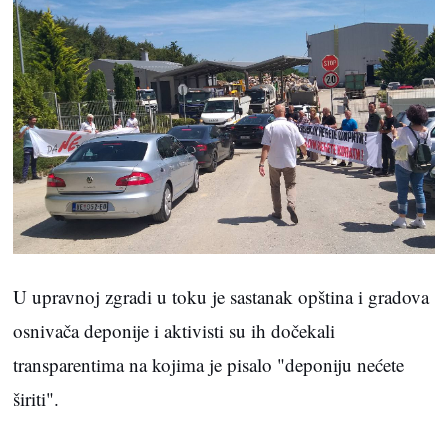
U upravnoj zgradi u toku je sastanak opština i gradova
osnivača deponije i aktivisti su ih dočekali
transparentima na kojima je pisalo "deponiju nećete
širiti".