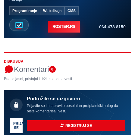
Programiranje
Web dizajn
CMS
064 478 8150
ROSTER.RS
DISKUSIJA
Komentari
0
Budite jasni, pristojni i držite se teme vesti.
Pridružite se razgovoru
Prijavite se ili napravite besplatan pretplatnički nalog da
biste komentarisali vest.
PRIJAVI
REGISTRUJ SE
SE