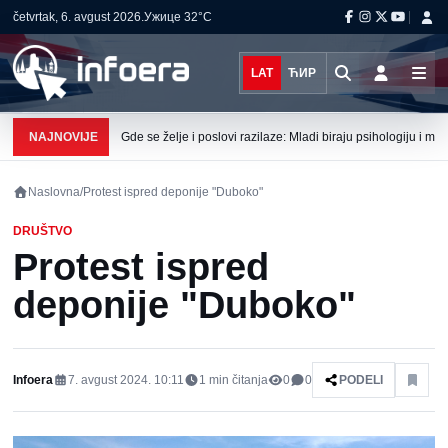
četvrtak, 6. avgust 2026.
Ужице
32°C
LAT
ЋИР
NAJNOVIJE
Gde se želje i poslovi razilaze: Mladi biraju psihologiju i me
Naslovna
/
Protest ispred deponije "Duboko"
DRUŠTVO
Protest ispred
deponije "Duboko"
Infoera
7. avgust 2024. 10:11
1
min čitanja
0
0
PODELI