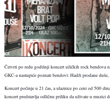
Četvrti po redu godišnji koncert užičkih rock bendova 
GKC-a nastupiće poznati bendovi: Hadži prodane duše, 
Koncert počinje u 21 čas, a ulaznice po ceni od 500 din
koncert predstavlja odličnu priliku da uživate u muzici 