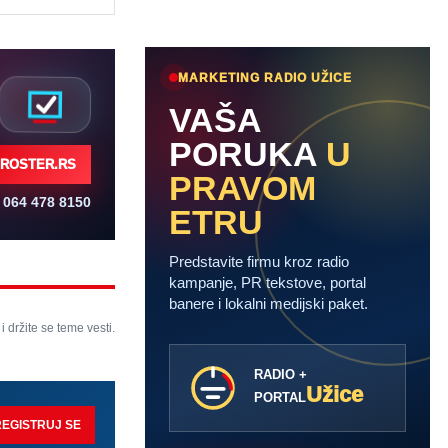
MARKETING RADIO UŽICE
VAŠA
PORUKA
U
ROSTER.RS
PRAVOM
064 478 8150
ETRU
Predstavite firmu kroz radio
kampanje, PR tekstove, portal
banere i lokalni medijski paket.
 i držite se teme vesti.
RADIO +
Užice
PORTAL
REGISTRUJ SE