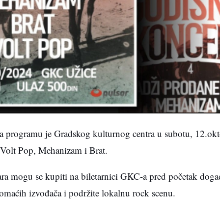
na programu je Gradskog kulturnog centra u subotu, 12.ok
Volt Pop, Mehanizam i Brat.
ara mogu se kupiti na biletarnici GKC-a pred početak doga
domaćih izvođača i podržite lokalnu rock scenu.