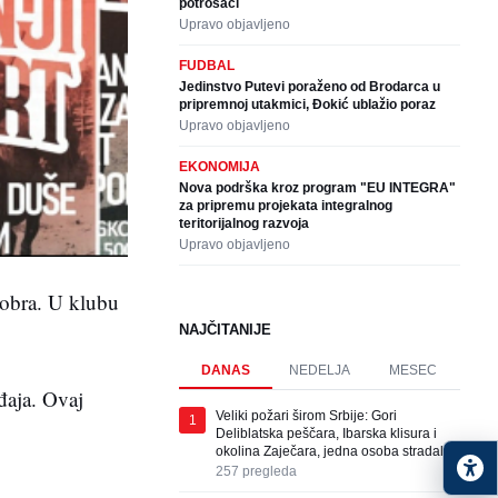
potrošači
Upravo objavljeno
FUDBAL
Jedinstvo Putevi poraženo od Brodarca u
pripremnoj utakmici, Đokić ublažio poraz
Upravo objavljeno
EKONOMIJA
Nova podrška kroz program "EU INTEGRA"
za pripremu projekata integralnog
teritorijalnog razvoja
Upravo objavljeno
tobra. U klubu
NAJČITANIJE
DANAS
NEDELJA
MESEC
đaja. Ovaj
Veliki požari širom Srbije: Gori
1
Deliblatska peščara, Ibarska klisura i
okolina Zaječara, jedna osoba stradala
257
pregleda