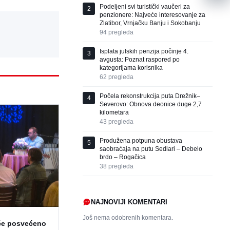
Podeljeni svi turistički vaučeri za
2
penzionere: Najveće interesovanje za
Zlatibor, Vrnjačku Banju i Sokobanju
94
pregleda
Isplata julskih penzija počinje 4.
3
avgusta: Poznat raspored po
kategorijama korisnika
62
pregleda
Počela rekonstrukcija puta Drežnik–
4
Severovo: Obnova deonice duge 2,7
kilometara
43
pregleda
Produžena potpuna obustava
5
saobraćaja na putu Sedlari – Debelo
brdo – Rogačica
38
pregleda
NAJNOVIJI KOMENTARI
Još nema odobrenih komentara.
če posvećeno