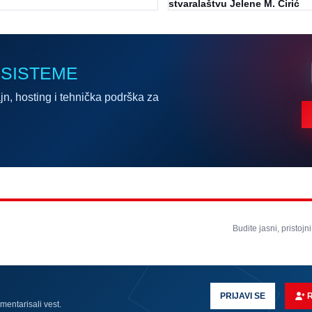
stvaralaštvu Jelene M. Ćirić
 SISTEME
jn, hosting i tehnička podrška za
Budite jasni, pristojni
PRIJAVI SE
omentarisali vest.