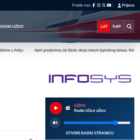
Pratite nas:
Prijava
RADIO UŽIVO
LAT
ЋИР
›
ibine u Arilju
Apel građanima da štede struju tokom toplotnog talasa: Klima 
UŽIVO
Radio Užice uživo
OTVORI RADIO STRANICU