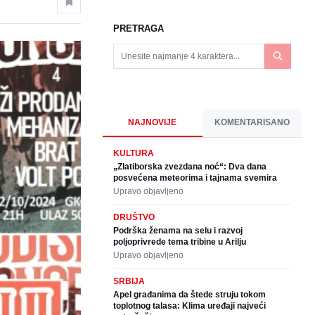
PRETRAGA
NAJNOVIJE
KOMENTARISANO
KULTURA
„Zlatiborska zvezdana noć“: Dva dana
posvećena meteorima i tajnama svemira
Upravo objavljeno
DRUŠTVO
Podrška ženama na selu i razvoj
poljoprivrede tema tribine u Arilju
Upravo objavljeno
SRBIJA
Apel građanima da štede struju tokom
toplotnog talasa: Klima uređaji najveći