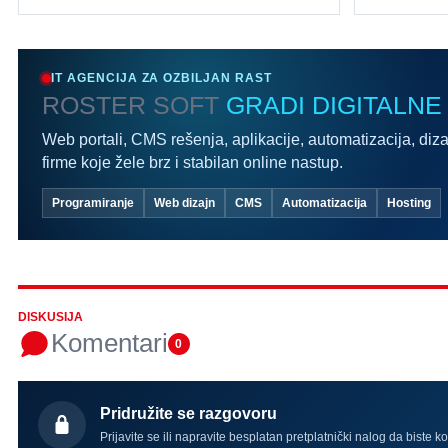
IT AGENCIJA ZA OZBILJAN RAST
ROSTER SOFT
GRADI DIGITALNE
Web portali, CMS rešenja, aplikacije, automatizacija, diza
firme koje žele brz i stabilan online nastup.
Programiranje
Web dizajn
CMS
Automatizacija
Hosting
DISKUSIJA
Komentari
0
Pridružite se razgovoru
Prijavite se ili napravite besplatan pretplatnički nalog da biste k