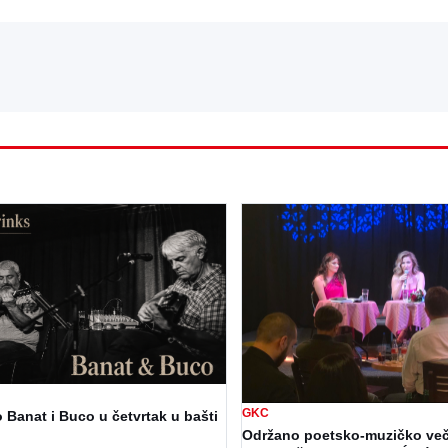
GKC
 Banat i Buco u četvrtak u bašti
Održano poetsko-muzičko ve