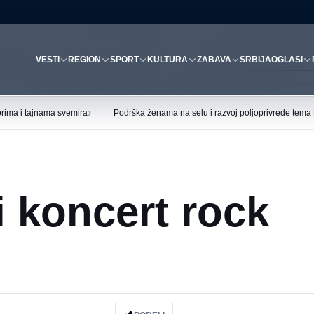
VESTI
REGION
SPORT
KULTURA
ZABAVA
SRBIJA
OGLASI
›
rima i tajnama svemira
Podrška ženama na selu i razvoj poljoprivrede tema tr
i koncert rock