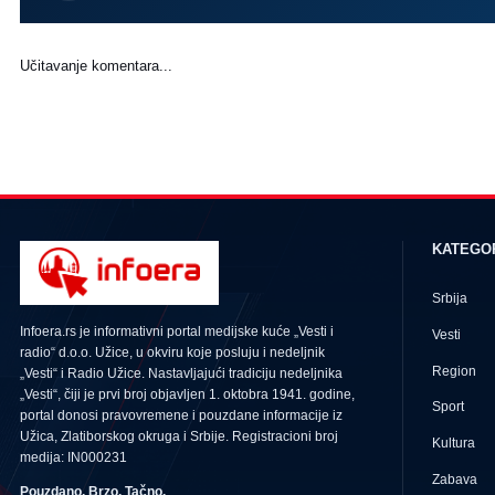
Učitavanje komentara...
KATEGO
Srbija
Infoera.rs je informativni portal medijske kuće „Vesti i
Vesti
radio“ d.o.o. Užice, u okviru koje posluju i nedeljnik
Region
„Vesti“ i Radio Užice. Nastavljajući tradiciju nedeljnika
„Vesti“, čiji je prvi broj objavljen 1. oktobra 1941. godine,
Sport
portal donosi pravovremene i pouzdane informacije iz
Užica, Zlatiborskog okruga i Srbije. Registracioni broj
Kultura
medija: IN000231
Zabava
Pouzdano. Brzo. Tačno.