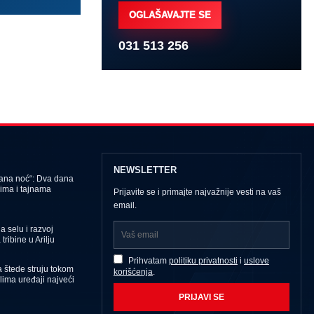
OGLAŠAVAJTE SE
031 513 256
NEWSLETTER
dana noć“: Dva dana
ima i tajnama
Prijavite se i primajte najvažnije vesti na vaš
email.
 selu i razvoj
tribine u Arilju
Prihvatam
politiku privatnosti
i
uslove
 štede struju tokom
korišćenja
.
Klima uređaji najveći
PRIJAVI SE