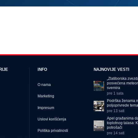
RIJE
INFO
NAJNOVIJE VESTI
„Zlatiborska zvez
posvećena meteor
O nama
svemira
pre 1 sata
Marketing
Podrška ženama na
poljoprivrede tema 
Impresum
pre 13 sati
Apel građanima da
Uslovi korišćenja
toplotnog talasa: 
potrošači
Politika privatnosti
pre 14 sati