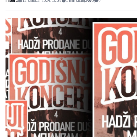
Infoera
11. oktobar 2024. 10:39
1
min čitanja
0
0