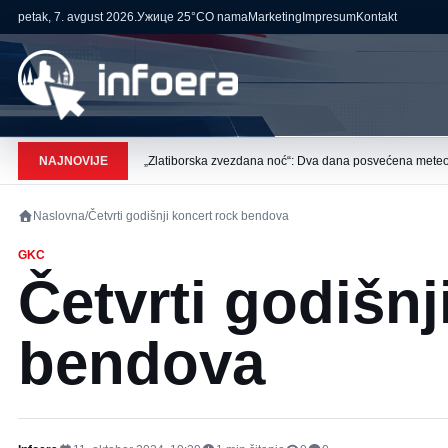
petak, 7. avgust 2026.
Ужице
25°C
O nama
Marketing
Impresum
Kontakt
NAJNOVIJE
„Zlatiborska zvezdana noć“: Dva dana posvećena meteo
Naslovna
/
Četvrti godišnji koncert rock bendova
GKC
Četvrti godišnj
bendova