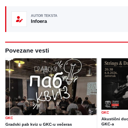
AUTOR TEKSTA
Infoera
Povezane vesti
GKC
GKC
Akustični duo
GKC-a
Gradski pab kviz u GKC-u večeras