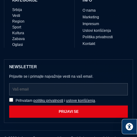
KATEGORIJE
INFO
Srbija
O nama
Vesti
Marketing
Region
Impresum
Sport
Uslovi korišćenja
Kultura
Politika privatnosti
Zabava
Kontakt
Oglasi
NEWSLETTER
Prijavite se i primajte najvažnije vesti na vaš email.
Prihvatam
politiku privatnosti
i
uslove korišćenja
.
PRIJAVI SE