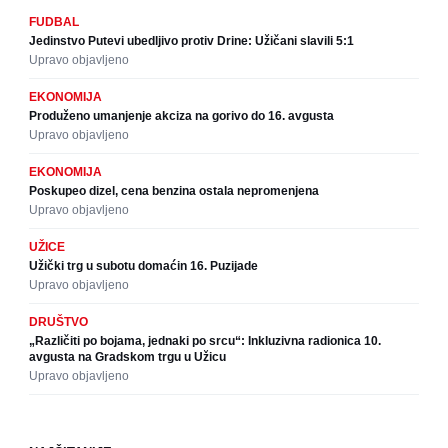
FUDBAL
Jedinstvo Putevi ubedljivo protiv Drine: Užičani slavili 5:1
Upravo objavljeno
EKONOMIJA
Produženo umanjenje akciza na gorivo do 16. avgusta
Upravo objavljeno
EKONOMIJA
Poskupeo dizel, cena benzina ostala nepromenjena
Upravo objavljeno
UŽICE
Užički trg u subotu domaćin 16. Puzijade
Upravo objavljeno
DRUŠTVO
„Različiti po bojama, jednaki po srcu“: Inkluzivna radionica 10.
avgusta na Gradskom trgu u Užicu
Upravo objavljeno