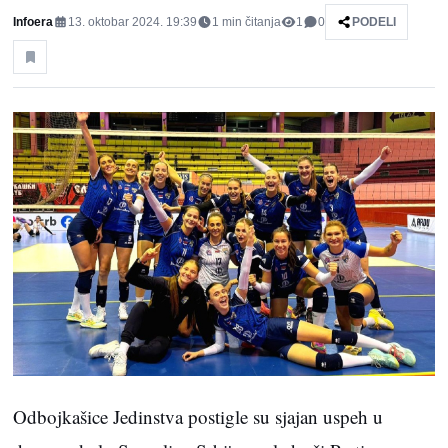
Infoera
13. oktobar 2024. 19:39
1
min čitanja
1
0
PODELI
Odbojkašice Jedinstva postigle su sjajan uspeh u