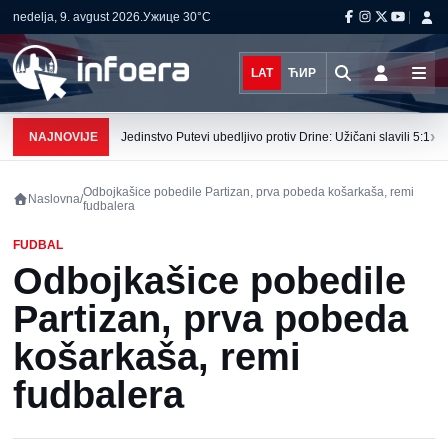
nedelja, 9. avgust 2026.
Ужице
30°C
LAT
ЋИР
›
NAJNOVIJE
Jedinstvo Putevi ubedljivo protiv Drine: Užičani slavili 5:1
Odbojkašice pobedile Partizan, prva pobeda košarkaša, remi
Naslovna
/
fudbalera
FUDBAL
Odbojkašice pobedile
Partizan, prva pobeda
košarkaša, remi
fudbalera