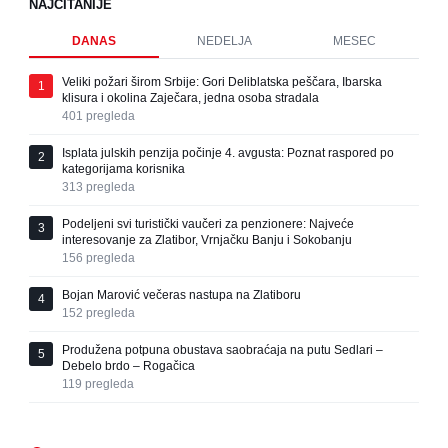
NAJČITANIJE
DANAS
NEDELJA
MESEC
Veliki požari širom Srbije: Gori Deliblatska peščara, Ibarska
1
klisura i okolina Zaječara, jedna osoba stradala
401
pregleda
Isplata julskih penzija počinje 4. avgusta: Poznat raspored po
2
kategorijama korisnika
313
pregleda
Podeljeni svi turistički vaučeri za penzionere: Najveće
3
interesovanje za Zlatibor, Vrnjačku Banju i Sokobanju
156
pregleda
Bojan Marović večeras nastupa na Zlatiboru
4
152
pregleda
Produžena potpuna obustava saobraćaja na putu Sedlari –
5
Debelo brdo – Rogačica
119
pregleda