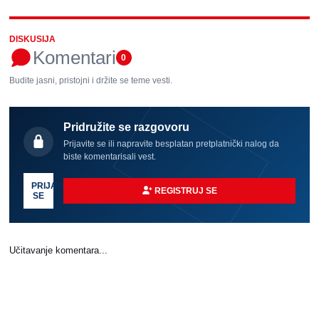
DISKUSIJA
Komentari
0
Budite jasni, pristojni i držite se teme vesti.
Pridružite se razgovoru
Prijavite se ili napravite besplatan pretplatnički nalog da
biste komentarisali vest.
PRIJAVI
REGISTRUJ SE
SE
Učitavanje komentara...