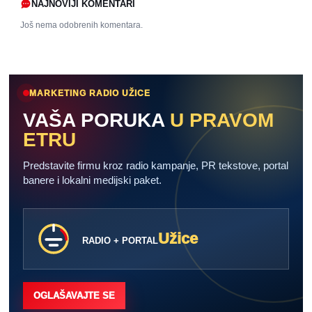
NAJNOVIJI KOMENTARI
Još nema odobrenih komentara.
MARKETING RADIO UŽICE
VAŠA PORUKA
U PRAVOM
ETRU
Predstavite firmu kroz radio kampanje, PR tekstove, portal
banere i lokalni medijski paket.
Užice
RADIO + PORTAL
OGLAŠAVAJTE SE