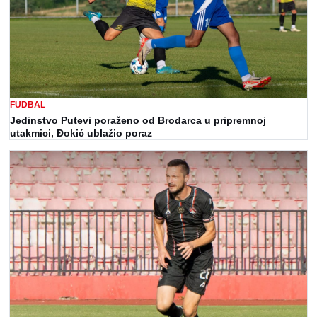
FUDBAL
Jedinstvo Putevi poraženo od Brodarca u pripremnoj
utakmici, Đokić ublažio poraz