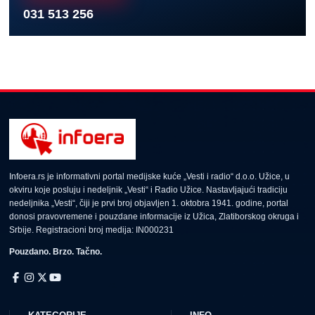
031 513 256
Infoera.rs je informativni portal medijske kuće „Vesti i radio“ d.o.o. Užice, u
okviru koje posluju i nedeljnik „Vesti“ i Radio Užice. Nastavljajući tradiciju
nedeljnika „Vesti“, čiji je prvi broj objavljen 1. oktobra 1941. godine, portal
donosi pravovremene i pouzdane informacije iz Užica, Zlatiborskog okruga i
Srbije. Registracioni broj medija: IN000231
Pouzdano. Brzo. Tačno.