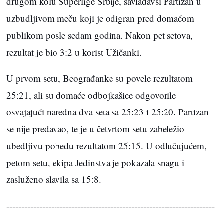
drugom kolu Superlige Srbije, savladavši Partizan u
uzbudljivom meču koji je odigran pred domaćom
publikom posle sedam godina. Nakon pet setova,
rezultat je bio 3:2 u korist Užičanki.
U prvom setu, Beograđanke su povele rezultatom
25:21, ali su domaće odbojkašice odgovorile
osvajajući naredna dva seta sa 25:23 i 25:20. Partizan
se nije predavao, te je u četvrtom setu zabeležio
ubedljivu pobedu rezultatom 25:15. U odlučujućem,
petom setu, ekipa Jedinstva je pokazala snagu i
zasluženo slavila sa 15:8.
----------------------------------------------------------------------