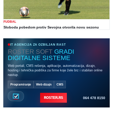
FUDBAL
Sloboda pobedom protiv Sevojna otvorila novu sezonu
IT AGENCIJA ZA OZBILJAN RAST
ROSTER SOFT
GRADI
DIGITALNE SISTEME
Web portali, CMS rešenja, aplikacije, automatizacija, dizajn,
hosting i tehnička podrška za firme koje žele brz i stabilan online
nastup.
Programiranje
Web dizajn
CMS
064 478 8150
ROSTER.RS