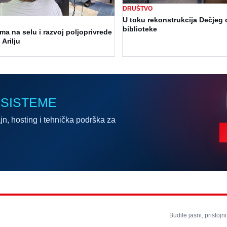
DRUŠTVO
U toku rekonstrukcija Dečjeg 
biblioteke
a na selu i razvoj poljoprivrede
 Arilju
 SISTEME
jn, hosting i tehnička podrška za
Budite jasni, pristojni