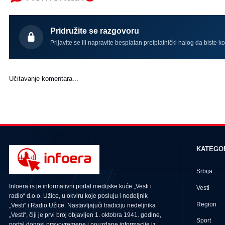
Pridružite se razgovoru
Prijavite se ili napravite besplatan pretplatnički nalog da biste k
Učitavanje komentara...
KATEGO
Srbija
Infoera.rs je informativni portal medijske kuće „Vesti i
Vesti
radio“ d.o.o. Užice, u okviru koje posluju i nedeljnik
Region
„Vesti“ i Radio Užice. Nastavljajući tradiciju nedeljnika
„Vesti“, čiji je prvi broj objavljen 1. oktobra 1941. godine,
Sport
portal donosi pravovremene i pouzdane informacije iz