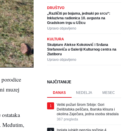
DRUŠTVO
„Različiti po bojama, jednaki po srcu“:
Inkluzivna radionica 10. avgusta na
Gradskom trgu u Užicu
Upravo objavljeno
KULTURA
Skulpture Alekse Kokotović i Srđana
Stefanovića u Galeriji Kulturnog centra na
Zlatiboru
Upravo objavljeno
u porodice
NAJČITANIJE
dni muzej
DANAS
NEDELJA
MESEC
Veliki požari širom Srbije: Gori
1
Deliblatska peščara, Ibarska klisura i
e ostataka
okolina Zaječara, jedna osoba stradala
367
pregleda
u. Međutim,
Isplata julskih penzija počinje 4.