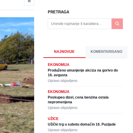
PRETRAGA
NAJNOVIJE
KOMENTARISANO
EKONOMIJA
Produženo umanjenje akciza na gorivo do
16. avgusta
Upravo objavljeno
EKONOMIJA
Poskupeo dizel, cena benzina ostala
nepromenjena
Upravo objavljeno
UŽICE
Užički trg u subotu domaćin 16. Puzijade
Upravo objavljeno