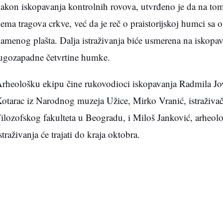
akon iskopavanja kontrolnih rovova, utvrđeno je da na tom
ema tragova crkve, već da je reč o praistorijskoj humci sa 
amenog plašta. Dalja istraživanja biće usmerena na iskopa
ugozapadne četvrtine humke.
rheološku ekipu čine rukovodioci iskopavanja Radmila Jo
otarac iz Narodnog muzeja Užice, Mirko Vranić, istraživač
ilozofskog fakulteta u Beogradu, i Miloš Janković, arheolo
straživanja će trajati do kraja oktobra.