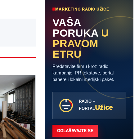
MARKETING RADIO UŽICE
VAŠA
PORUKA
U
PRAVOM
ETRU
Predstavite firmu kroz radio
kampanje, PR tekstove, portal
banere i lokalni medijski paket.
RADIO +
Užice
PORTAL
OGLAŠAVAJTE SE