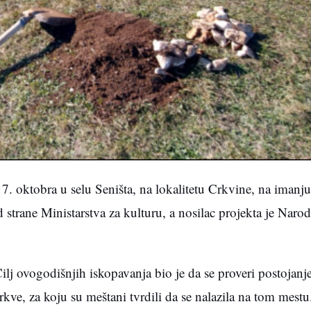
. oktobra u selu Seništa, na lokalitetu Crkvine, na imanj
 strane Ministarstva za kulturu, a nosilac projekta je Naro
ilj ovogodišnjih iskopavanja bio je da se proveri postojanj
rkve, za koju su meštani tvrdili da se nalazila na tom mest