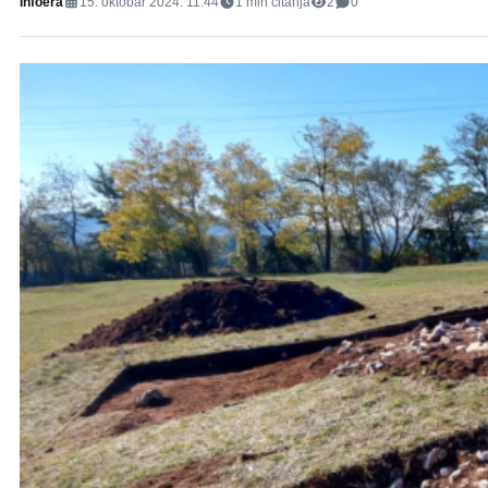
Infoera
15. oktobar 2024. 11:44
1
min čitanja
2
0