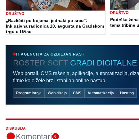
DRUŠTVO
DRUŠTVO
Podrška ženam
„Različiti po bojama, jednaki po srcu“:
tema tribine u
Inkluzivna radionica 10. avgusta na Gradskom
trgu u Užicu
IT AGENCIJA ZA OZBILJAN RAST
ROSTER SOFT
GRADI DIGITALNE
Web portali, CMS rešenja, aplikacije, automatizacija, diza
firme koje žele brz i stabilan online nastup.
Programiranje
Web dizajn
CMS
Automatizacija
Hosting
DISKUSIJA
Komentari
0