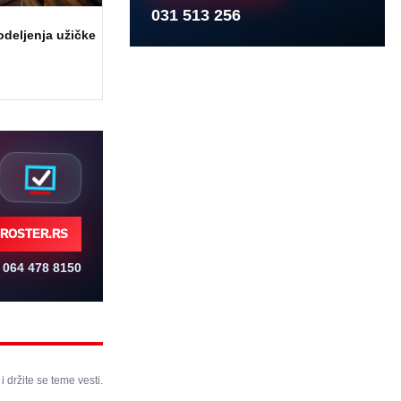
031 513 256
odeljenja užičke
ROSTER.RS
064 478 8150
 i držite se teme vesti.