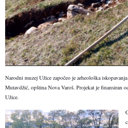
Narodni muzej Užice započeo je arheološka iskopavanja 7
Mutavdžić, opština Nova Varoš. Projekat je finansiran od
Užice.
C
c