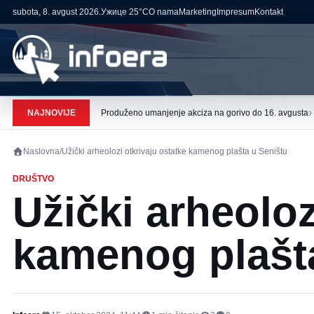
subota, 8. avgust 2026.
Ужице
25°C
O nama
Marketing
Impresum
Kontakt
›
NAJNOVIJE
Produženo umanjenje akciza na gorivo do 16. avgusta
Naslovna
/
Užički arheolozi otkrivaju ostatke kamenog plašta u Seništu
DRUŠTVO
Užički arheoloz
kamenog plašt