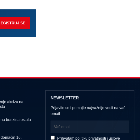
REGISTRUJ SE
NEWSLETTER
nje akciza na
sta
Prijavite se i primajte najvažnije vesti na vaš
email.
ena benzina ostala
u domaćin 16.
Prihvatam
politiku privatnosti
i
uslove