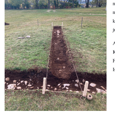
n
n
k
j
A
K
F
I