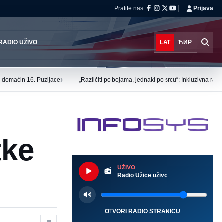
Pratite nas:
Prijava
RADIO UŽIVO
LAT
ЋИР
›
tu domaćin 16. Puzijade
„Različiti po bojama, jednaki po srcu“: Inkluzivna ra
tke
UŽIVO
Radio Užice uživo
OTVORI RADIO STRANICU