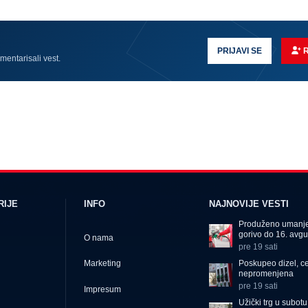
PRIJAVI SE
omentarisali vest.
RIJE
INFO
NAJNOVIJE VESTI
Produženo umanje
gorivo do 16. avgu
O nama
pre 19 sati
Poskupeo dizel, c
Marketing
nepromenjena
pre 19 sati
Impresum
Užički trg u subot