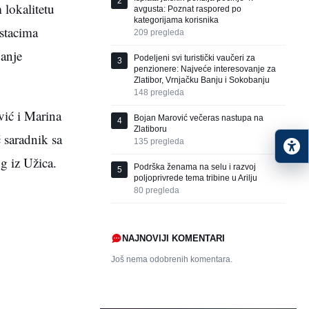
2
 lokalitetu
avgusta: Poznat raspored po
kategorijama korisnika
ostacima
209
pregleda
vanje
Podeljeni svi turistički vaučeri za
3
penzionere: Najveće interesovanje za
Zlatibor, Vrnjačku Banju i Sokobanju
148
pregleda
vić i Marina
Bojan Marović večeras nastupa na
4
Zlatiboru
 saradnik sa
135
pregleda
g iz Užica.
Podrška ženama na selu i razvoj
5
poljoprivrede tema tribine u Arilju
80
pregleda
NAJNOVIJI KOMENTARI
Još nema odobrenih komentara.