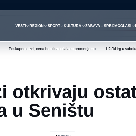
VESTI
REGION
SPORT
KULTURA
ZABAVA
SRBIJA
OGLASI
›
Poskupeo dizel, cena benzina ostala nepromenjena
Užički trg u subo
i otkrivaju osta
a u Seništu