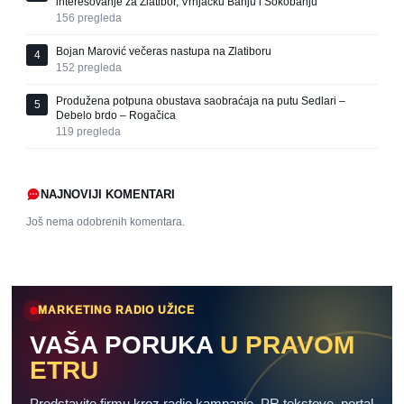
interesovanje za Zlatibor, Vrnjačku Banju i Sokobanju
156
pregleda
Bojan Marović večeras nastupa na Zlatiboru
4
152
pregleda
Produžena potpuna obustava saobraćaja na putu Sedlari –
5
Debelo brdo – Rogačica
119
pregleda
NAJNOVIJI KOMENTARI
Još nema odobrenih komentara.
MARKETING RADIO UŽICE
VAŠA PORUKA
U PRAVOM
ETRU
Predstavite firmu kroz radio kampanje, PR tekstove, portal