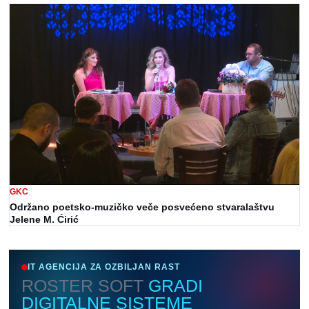
GKC
Održano poetsko-muzičko veče posvećeno stvaralaštvu
Jelene M. Ćirić
IT AGENCIJA ZA OZBILJAN RAST
ROSTER SOFT
GRADI
DIGITALNE SISTEME