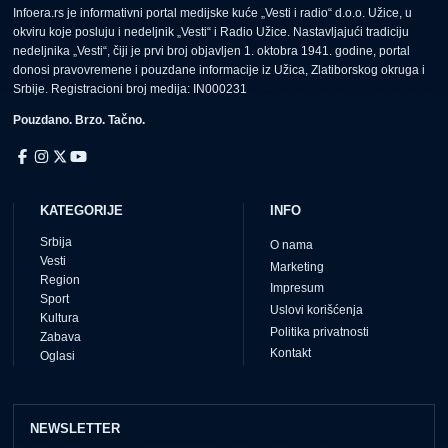
Infoera.rs je informativni portal medijske kuće „Vesti i radio“ d.o.o. Užice, u
okviru koje posluju i nedeljnik „Vesti“ i Radio Užice. Nastavljajući tradiciju
nedeljnika „Vesti“, čiji je prvi broj objavljen 1. oktobra 1941. godine, portal
donosi pravovremene i pouzdane informacije iz Užica, Zlatiborskog okruga i
Srbije. Registracioni broj medija: IN000231
Pouzdano. Brzo. Tačno.
KATEGORIJE
INFO
Srbija
O nama
Vesti
Marketing
Region
Impresum
Sport
Uslovi korišćenja
Kultura
Politika privatnosti
Zabava
Kontakt
Oglasi
NEWSLETTER