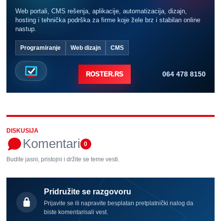
Web portali, CMS rešenja, aplikacije, automatizacija, dizajn,
hosting i tehnička podrška za firme koje žele brz i stabilan online
nastup.
Programiranje
Web dizajn
CMS
064 478 8150
ROSTER.RS
DISKUSIJA
Komentari
0
Budite jasni, pristojni i držite se teme vesti.
Pridružite se razgovoru
Prijavite se ili napravite besplatan pretplatnički nalog da
biste komentarisali vest.