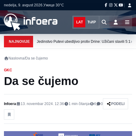
nedelja, 9. avgust 2026.
Ужице
30°C
LAT
ЋИР
›
NAJNOVIJE
Jedinstvo Putevi ubedljivo protiv Drine: Užičani slavili 5:1
Naslovna
/
Da se čujemo
GKC
Da se čujemo
Infoera
13. novembar 2024. 12:36
1
min čitanja
6
0
PODELI