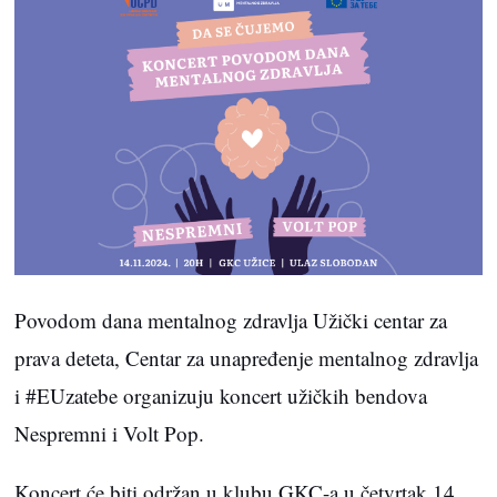
Povodom dana mentalnog zdravlja Užički centar za
prava deteta, Centar za unapređenje mentalnog zdravlja
i #EUzatebe organizuju koncert užičkih bendova
Nespremni i Volt Pop.
Koncert će biti održan u klubu GKC-a u četvrtak 14.