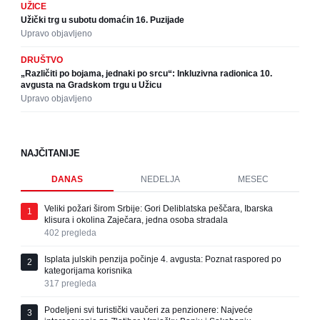
UŽICE
Užički trg u subotu domaćin 16. Puzijade
Upravo objavljeno
DRUŠTVO
„Različiti po bojama, jednaki po srcu“: Inkluzivna radionica 10.
avgusta na Gradskom trgu u Užicu
Upravo objavljeno
NAJČITANIJE
DANAS
NEDELJA
MESEC
Veliki požari širom Srbije: Gori Deliblatska peščara, Ibarska
1
klisura i okolina Zaječara, jedna osoba stradala
402
pregleda
Isplata julskih penzija počinje 4. avgusta: Poznat raspored po
2
kategorijama korisnika
317
pregleda
Podeljeni svi turistički vaučeri za penzionere: Najveće
3