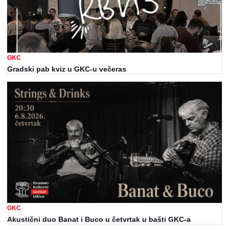
GKC
Gradski pab kviz u GKC-u večeras
GKC
Akustični duo Banat i Buco u četvrtak u bašti GKC-a