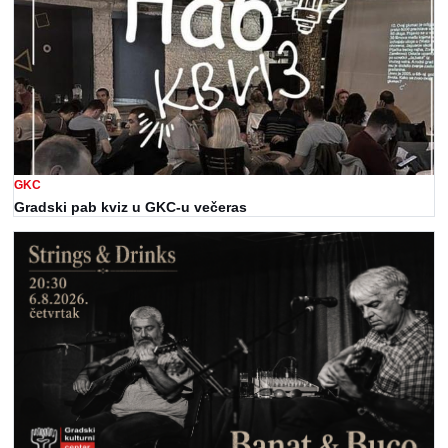
GKC
Gradski pab kviz u GKC-u večeras