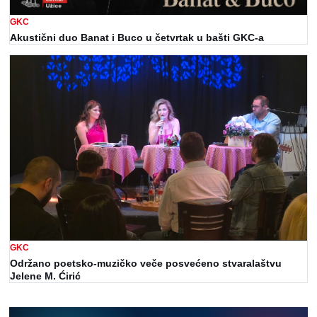
GKC
Akustični duo Banat i Buco u četvrtak u bašti GKC-a
GKC
Održano poetsko-muzičko veče posvećeno stvaralaštvu
Jelene M. Ćirić