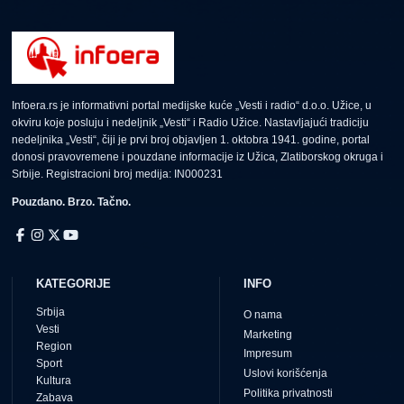
Infoera.rs je informativni portal medijske kuće „Vesti i radio“ d.o.o. Užice, u
okviru koje posluju i nedeljnik „Vesti“ i Radio Užice. Nastavljajući tradiciju
nedeljnika „Vesti“, čiji je prvi broj objavljen 1. oktobra 1941. godine, portal
donosi pravovremene i pouzdane informacije iz Užica, Zlatiborskog okruga i
Srbije. Registracioni broj medija: IN000231
Pouzdano. Brzo. Tačno.
KATEGORIJE
INFO
Srbija
O nama
Vesti
Marketing
Region
Impresum
Sport
Uslovi korišćenja
Kultura
Politika privatnosti
Zabava