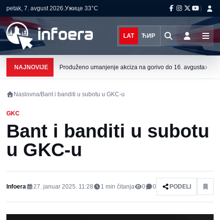
petak, 7. avgust 2026.
Ужице
33°C
LAT
ЋИР
›
NAJNOVIJE
Produženo umanjenje akciza na gorivo do 16. avgusta
Naslovna
/
Bant i banditi u subotu u GKC-u
GKC
Bant i banditi u subotu
u GKC-u
Infoera
27. januar 2025. 11:28
1
min čitanja
0
0
PODELI