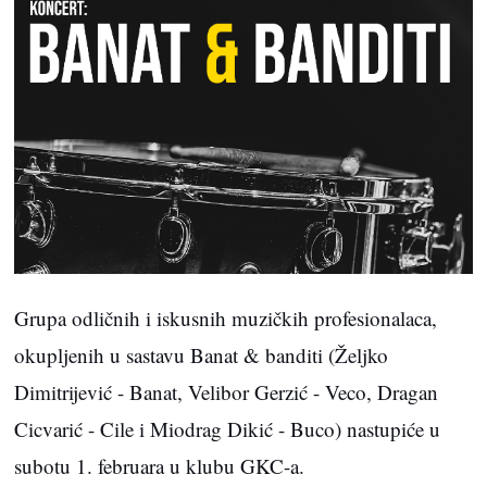
Grupa odličnih i iskusnih muzičkih profesionalaca,
okupljenih u sastavu Banat & banditi (Željko
Dimitrijević - Banat, Velibor Gerzić - Veco, Dragan
Cicvarić - Cile i Miodrag Dikić - Buco) nastupiće u
subotu 1. februara u klubu GKC-a.