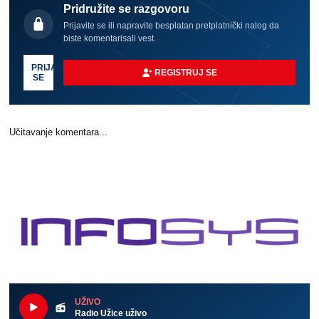
Pridružite se razgovoru
Prijavite se ili napravite besplatan pretplatnički nalog da
biste komentarisali vest.
PRIJAVI
REGISTRUJ SE
SE
Učitavanje komentara...
UŽIVO
Radio Užice uživo