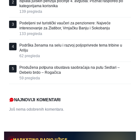
Isplata julskih penzija počinje 4. avgusta: Poznat raspored po
2
kategorijama korisnika
139
pregleda
Podeljeni svi turistički vaučeri za penzionere: Najveće
3
interesovanje za Zlatibor, Vrnjačku Banju i Sokobanju
133
pregleda
Podrška ženama na selu i razvoj poljoprivrede tema tribine u
4
Arilju
62
pregleda
Produžena potpuna obustava saobraćaja na putu Sedlari –
5
Debelo brdo – Rogačica
59
pregleda
NAJNOVIJI KOMENTARI
Još nema odobrenih komentara.