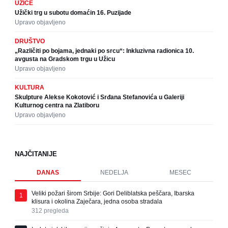
UŽICE
Užički trg u subotu domaćin 16. Puzijade
Upravo objavljeno
DRUŠTVO
„Različiti po bojama, jednaki po srcu“: Inkluzivna radionica 10.
avgusta na Gradskom trgu u Užicu
Upravo objavljeno
KULTURA
Skulpture Alekse Kokotović i Srđana Stefanovića u Galeriji
Kulturnog centra na Zlatiboru
Upravo objavljeno
NAJČITANIJE
DANAS
NEDELJA
MESEC
Veliki požari širom Srbije: Gori Deliblatska peščara, Ibarska
1
klisura i okolina Zaječara, jedna osoba stradala
312
pregleda