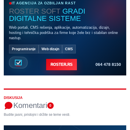
IT AGENCIJA ZA OZBILJAN RAST
ROSTER SOFT
GRADI
DIGITALNE SISTEME
Web portali, CMS rešenja, aplikacije, automatizacija, dizajn,
hosting i tehnička podrška za firme koje žele brz i stabilan online
nastup.
Programiranje
Web dizajn
CMS
064 478 8150
ROSTER.RS
DISKUSIJA
Komentari
0
Budite jasni, pristojni i držite se teme vesti.