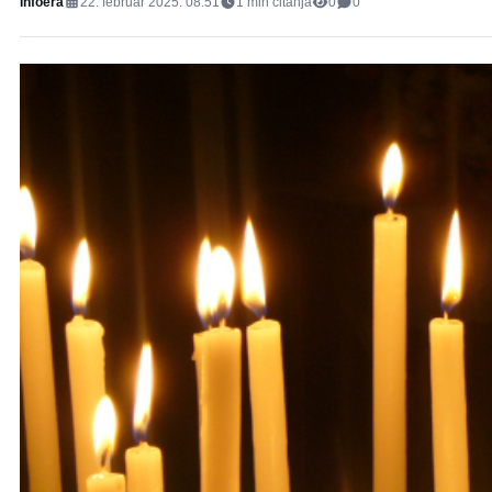
Infoera
22. februar 2025. 08:51
1
min čitanja
0
0