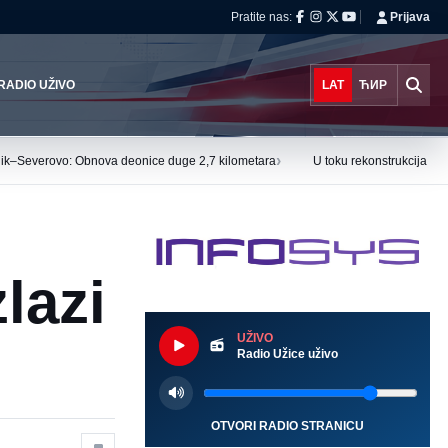
Pratite nas:
Prijava
RADIO UŽIVO
LAT
ЋИР
›
nik–Severovo: Obnova deonice duge 2,7 kilometara
U toku rekonstrukcija De
lazi
UŽIVO
Radio Užice uživo
OTVORI RADIO STRANICU