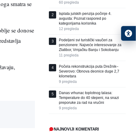
noga smatra se
60
pregleda
Isplata julskih penzija počinje 4.
2
avgusta: Poznat raspored po
kategorijama korisnika
oblje se donose
12
pregleda
redstavlja
Podeljeni svi turistički vaučeri za
3
penzionere: Najveće interesovanje za
Zlatibor, Vrnjačku Banju i Sokobanju
11
pregleda
žavaju,
Počela rekonstrukcija puta Drežnik–
4
Severovo: Obnova deonice duge 2,7
kilometara
9
pregleda
Danas vrhunac toplotnog talasa:
5
Temperature do 40 stepeni, na snazi
preporuke za rad na vrućini
9
pregleda
NAJNOVIJI KOMENTARI