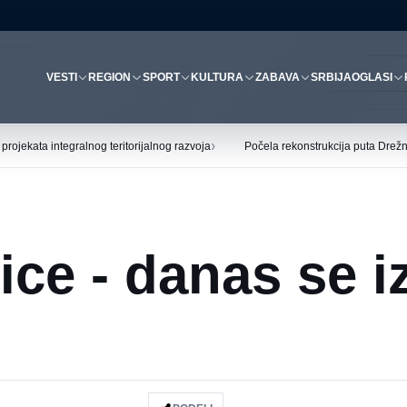
VESTI
REGION
SPORT
KULTURA
ZABAVA
SRBIJA
OGLASI
›
ojekata integralnog teritorijalnog razvoja
Počela rekonstrukcija puta Drež
ce - danas se iz