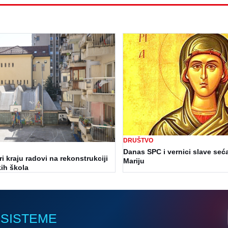
DRUŠTVO
Danas SPC i vernici slave seć
i kraju radovi na rekonstrukciji
Mariju
ih škola
 SISTEME