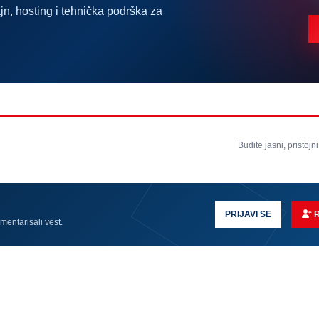
jn, hosting i tehnička podrška za
Budite jasni, pristojni
PRIJAVI SE
omentarisali vest.