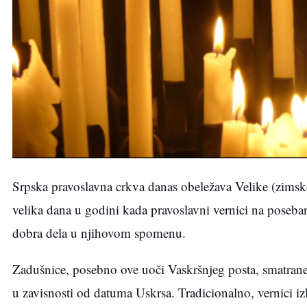
Srpska pravoslavna crkva danas obeležava Velike (zimsk
velika dana u godini kada pravoslavni vernici na poseba
dobra dela u njihovom spomenu.
Zadušnice, posebno ove uoči Vaskršnjeg posta, smatrane s
u zavisnosti od datuma Uskrsa. Tradicionalno, vernici izl