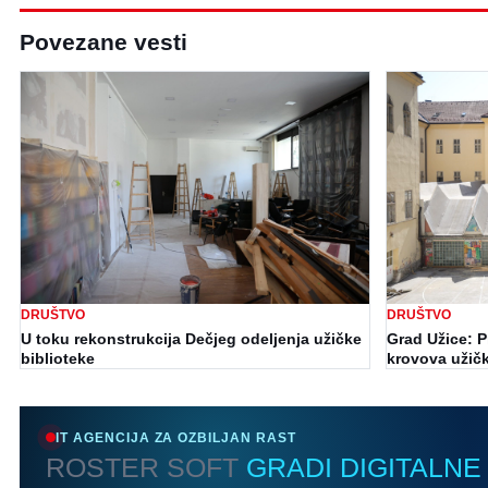
Povezane vesti
DRUŠTVO
DRUŠTVO
U toku rekonstrukcija Dečjeg odeljenja užičke
Grad Užice: Pr
biblioteke
krovova užičk
IT AGENCIJA ZA OZBILJAN RAST
ROSTER SOFT
GRADI DIGITALNE