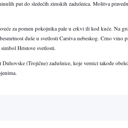
eminulih put do sledećih zimskih zadušnica. Molitva praved
 sveće za pomen pokojnika pale u crkvi ili kod kuće. Na gr
i besmrtnost duše u svetlosti Carstva nebeskog. Crno vino p
 simbol Hristove svetlosti.
i Duhovske (Trojične) zadušnice, koje vernici takođe obele
ojenima.