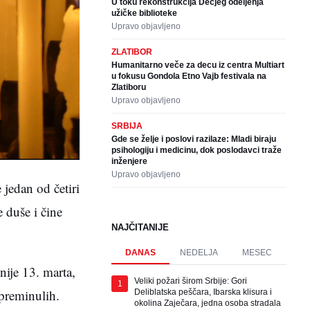
U toku rekonstrukcija Dečjeg odeljenja
užičke biblioteke
Upravo objavljeno
ZLATIBOR
Humanitarno veče za decu iz centra Multiart
u fokusu Gondola Etno Vajb festivala na
Zlatiboru
Upravo objavljeno
SRBIJA
Gde se želje i poslovi razilaze: Mladi biraju
psihologiju i medicinu, dok poslodavci traže
inženjere
Upravo objavljeno
jedan od četiri
 duše i čine
NAJČITANIJE
DANAS
NEDELJA
MESEC
nije 13. marta,
Veliki požari širom Srbije: Gori
1
 preminulih.
Deliblatska peščara, Ibarska klisura i
okolina Zaječara, jedna osoba stradala