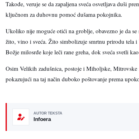
Takođe, veruje se da zapaljena sveća osvetljava duši pr
ključnom za duhovnu pomoć dušama pokojnika.
Ukoliko nije moguće otići na groblje, obavezno je da se
žito, vino i sveća. Žito simbolizuje smrtnu prirodu tela 
Božje milosrđe koje leči rane greha, dok sveća svetli kao
Osim Velikih zadušnica, postoje i Miholjske, Mitrovske 
pokazujući na taj način duboko poštovanje prema upok
AUTOR TEKSTA
Infoera