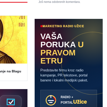
Još nema odobrenih komentara.
MARKETING RADIO UŽICE
VAŠA
PORUKA
U
PRAVOM
ETRU
Predstavite firmu kroz radio
anje na Blagu
kampanje, PR tekstove, portal
banere i lokalni medijski paket.
RADIO +
Užice
PORTAL