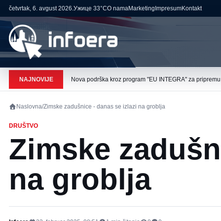
četvrtak, 6. avgust 2026.
Ужице
33°C
O nama
Marketing
Impresum
Kontakt
NAJNOVIJE
Nova podrška kroz program "EU INTEGRA" za pripremu pr
Naslovna
/
Zimske zadušnice - danas se izlazi na groblja
DRUŠTVO
Zimske zadušni
na groblja