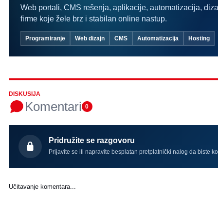
Web portali, CMS rešenja, aplikacije, automatizacija, diza
firme koje žele brz i stabilan online nastup.
Programiranje
Web dizajn
CMS
Automatizacija
Hosting
DISKUSIJA
Komentari
0
Pridružite se razgovoru
Prijavite se ili napravite besplatan pretplatnički nalog da biste k
Učitavanje komentara...