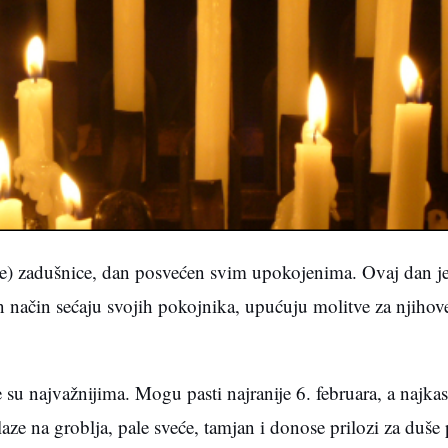
e) zadušnice, dan posvećen svim upokojenima. Ovaj dan je 
n način sećaju svojih pokojnika, upućuju molitve za njihove
u najvažnijima. Mogu pasti najranije 6. februara, a najkas
aze na groblja, pale sveće, tamjan i donose prilozi za duše