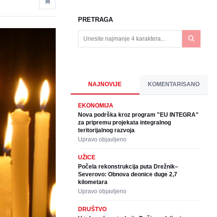
PRETRAGA
NAJNOVIJE
KOMENTARISANO
EKONOMIJA
Nova podrška kroz program "EU INTEGRA"
za pripremu projekata integralnog
teritorijalnog razvoja
Upravo objavljeno
UŽICE
Počela rekonstrukcija puta Drežnik–
Severovo: Obnova deonice duge 2,7
kilometara
Upravo objavljeno
DRUŠTVO