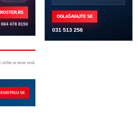
ROSTER.RS
OGLAŠAVAJTE SE
064 478 8150
031 513 256
 i držite se teme vesti.
REGISTRUJ SE