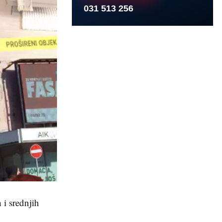
031 513 256
 i srednjih