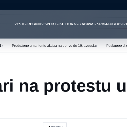
VESTI
REGION
SPORT
KULTURA
ZABAVA
SRBIJA
OGLASI
›
›
1
Produženo umanjenje akciza na gorivo do 16. avgusta
Poskupeo diz
ri na protestu u