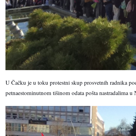
U Čačku je u toku protestni skup prosvetnih radnika p
petnaestominutnom tišinom odata pošta nastradalima 