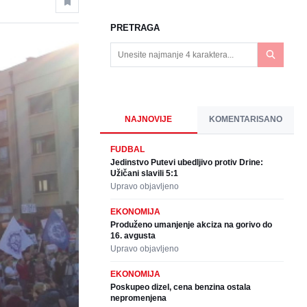
PRETRAGA
NAJNOVIJE
KOMENTARISANO
FUDBAL
Jedinstvo Putevi ubedljivo protiv Drine:
Užičani slavili 5:1
Upravo objavljeno
EKONOMIJA
Produženo umanjenje akciza na gorivo do
16. avgusta
Upravo objavljeno
EKONOMIJA
Poskupeo dizel, cena benzina ostala
nepromenjena