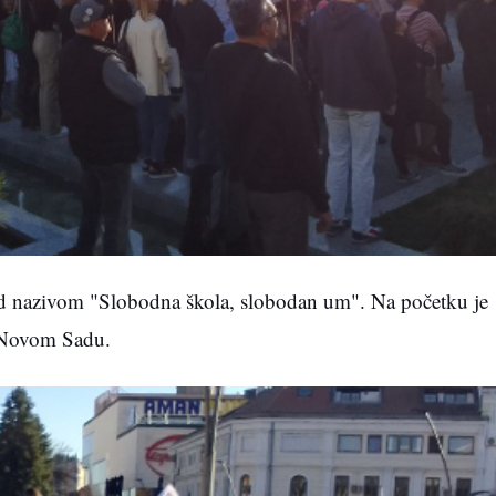
od nazivom "Slobodna škola, slobodan um". Na početku je
u Novom Sadu.