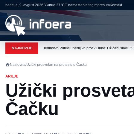
nedelja, 9. avgust 2026.
Ужице
27°C
O nama
Marketing
Impresum
Kontakt
NAJNOVIJE
Jedinstvo Putevi ubedljivo protiv Drine: Užičani slavili 5:
Naslovna
/
Užički prosvetari na protestu u Čačku
ARILJE
Užički prosveta
Čačku