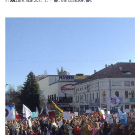
Infoera
6. mart 2025. 15:44
1
min čitanja
0
0