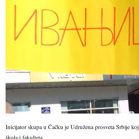
Inicijator skupa u Čačku je Udružena prosveta Srbije koja
škola i fakulteta.