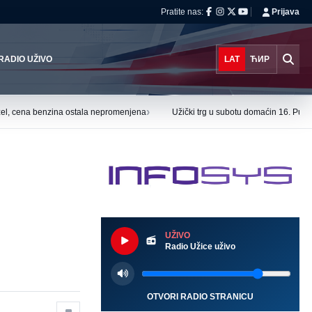
Pratite nas:
Prijava
RADIO UŽIVO
LAT
ЋИР
›
el, cena benzina ostala nepromenjena
Užički trg u subotu domaćin 16. Puzi
UŽIVO
Radio Užice uživo
OTVORI RADIO STRANICU