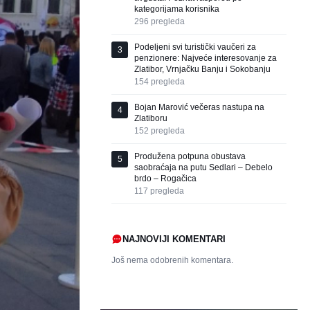
kategorijama korisnika
296
pregleda
Podeljeni svi turistički vaučeri za
3
penzionere: Najveće interesovanje za
Zlatibor, Vrnjačku Banju i Sokobanju
154
pregleda
Bojan Marović večeras nastupa na
4
Zlatiboru
152
pregleda
Produžena potpuna obustava
5
saobraćaja na putu Sedlari – Debelo
brdo – Rogačica
117
pregleda
NAJNOVIJI KOMENTARI
Još nema odobrenih komentara.