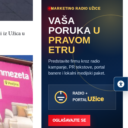
MARKETING RADIO UŽICE
VAŠA
PORUKA
U
i iz Užica u
PRAVOM
ETRU
Predstavite firmu kroz radio
kampanje, PR tekstove, portal
banere i lokalni medijski paket.
RADIO +
Užice
PORTAL
OGLAŠAVAJTE SE