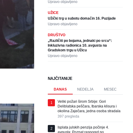
Upravo objavljeno
UŽICE
Užički trg u subotu domaćin 16. Puzijade
Upravo objavljeno
DRUŠTVO
„Različiti po bojama, jednaki po srcu“:
Inkluzivna radionica 10. avgusta na
Gradskom trgu u Užicu
Upravo objavljeno
NAJČITANIJE
DANAS
NEDELJA
MESEC
Veliki požari širom Srbije: Gori
1
Deliblatska peščara, Ibarska klisura i
okolina Zaječara, jedna osoba stradala
397
pregleda
Isplata julskih penzija počinje 4.
2
avgusta: Poznat raspored po