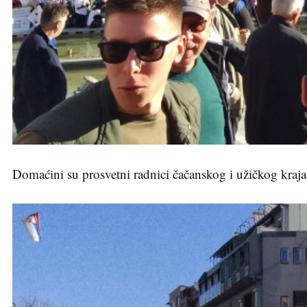
Domaćini su prosvetni radnici čačanskog i užičkog kraja i