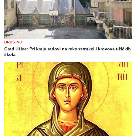
DRUŠTVO
Grad Užice: Pri kraju radovi na rekonstrukciji krovova užičkih
škola