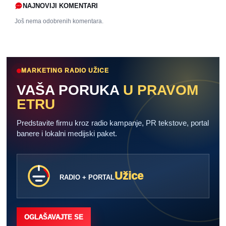
NAJNOVIJI KOMENTARI
Još nema odobrenih komentara.
MARKETING RADIO UŽICE
VAŠA PORUKA
U PRAVOM
ETRU
Predstavite firmu kroz radio kampanje, PR tekstove, portal
banere i lokalni medijski paket.
Užice
RADIO + PORTAL
OGLAŠAVAJTE SE