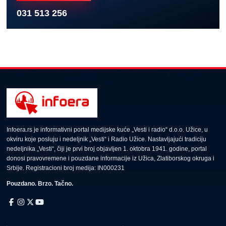
031 513 256
Infoera.rs je informativni portal medijske kuće „Vesti i radio“ d.o.o. Užice, u
okviru koje posluju i nedeljnik „Vesti“ i Radio Užice. Nastavljajući tradiciju
nedeljnika „Vesti“, čiji je prvi broj objavljen 1. oktobra 1941. godine, portal
donosi pravovremene i pouzdane informacije iz Užica, Zlatiborskog okruga i
Srbije. Registracioni broj medija: IN000231
Pouzdano. Brzo. Tačno.