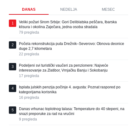
DANAS
NEDELJA
MESEC
Veliki požari širom Srbije: Gori Deliblatska peščara, Ibarska
1
klisura i okolina Zaječara, jedna osoba stradala
79
pregleda
Počela rekonstrukcija puta Drežnik–Severovo: Obnova deonice
2
duge 2,7 kilometara
22
pregleda
Podeljeni svi turistički vaučeri za penzionere: Najveće
3
interesovanje za Zlatibor, Vrnjačku Banju i Sokobanju
17
pregleda
Isplata julskih penzija počinje 4. avgusta: Poznat raspored po
4
kategorijama korisnika
16
pregleda
Danas vrhunac toplotnog talasa: Temperature do 40 stepeni, na
5
snazi preporuke za rad na vrućini
9
pregleda