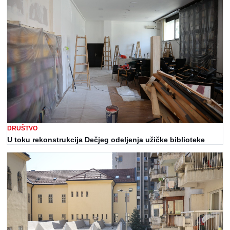
DRUŠTVO
U toku rekonstrukcija Dečjeg odeljenja užičke biblioteke