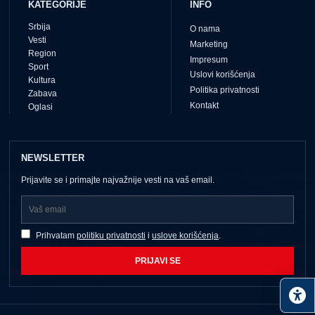
KATEGORIJE
INFO
Srbija
O nama
Vesti
Marketing
Region
Impresum
Sport
Uslovi korišćenja
Kultura
Politika privatnosti
Zabava
Kontakt
Oglasi
NEWSLETTER
Prijavite se i primajte najvažnije vesti na vaš email.
Prihvatam
politiku privatnosti
i
uslove korišćenja
.
PRIJAVI SE