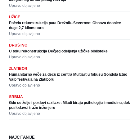
Upravo objavljeno
UŽICE
Počela rekonstrukcija puta Drežnik–Severovo: Obnova deonice
duge 2,7 kilometara
Upravo objavljeno
DRUŠTVO
U toku rekonstrukcija Dečjeg odeljenja užičke biblioteke
Upravo objavljeno
ZLATIBOR
Humanitarno veče za decu iz centra Multiart u fokusu Gondola Etno
Vajb festivala na Zlatiboru
Upravo objavljeno
SRBIJA
Gde se želje i poslovi razilaze: Mladi biraju psihologiju i medicinu, dok
poslodavci traže inženjere
Upravo objavljeno
NAJČITANIJE