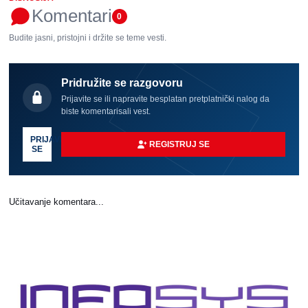
Komentari
0
Budite jasni, pristojni i držite se teme vesti.
Pridružite se razgovoru
Prijavite se ili napravite besplatan pretplatnički nalog da
biste komentarisali vest.
PRIJAVI
REGISTRUJ SE
SE
Učitavanje komentara...