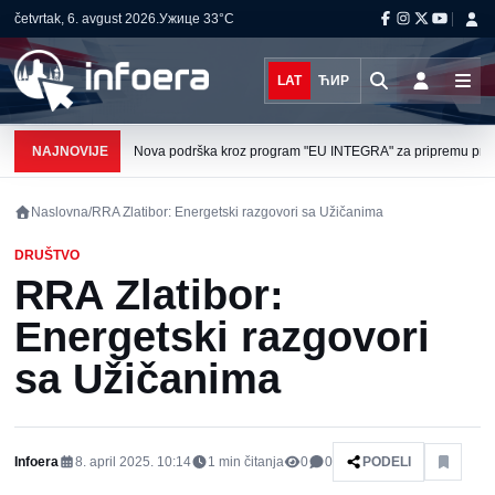
četvrtak, 6. avgust 2026.
Ужице
33°C
LAT
ЋИР
NAJNOVIJE
Nova podrška kroz program "EU INTEGRA" za pripremu projek
Naslovna
/
RRA Zlatibor: Energetski razgovori sa Užičanima
DRUŠTVO
RRA Zlatibor:
Energetski razgovori
sa Užičanima
Infoera
8. april 2025. 10:14
1
min čitanja
0
0
PODELI