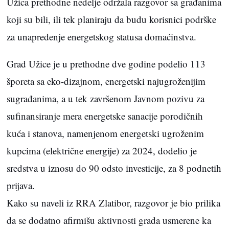
Užica prethodne nedelje održala razgovor sa građanima
koji su bili, ili tek planiraju da budu korisnici podrške
za unapređenje energetskog statusa domaćinstva.
Grad Užice je u prethodne dve godine podelio 113
šporeta sa eko-dizajnom, energetski najugroženijim
sugrađanima, a u tek završenom Javnom pozivu za
sufinansiranje mera energetske sanacije porodičnih
kuća i stanova, namenjenom energetski ugroženim
kupcima (električne energije) za 2024, dodelio je
sredstva u iznosu do 90 odsto investicije, za 8 podnetih
prijava.
Kako su naveli iz RRA Zlatibor, razgovor je bio prilika
da se dodatno afirmišu aktivnosti grada usmerene ka