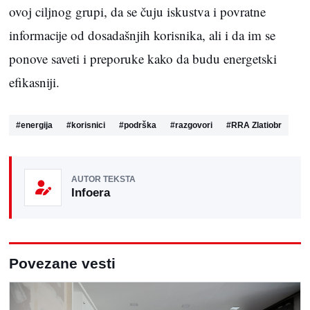
ovoj ciljnog grupi, da se čuju iskustva i povratne
informacije od dosadašnjih korisnika, ali i da im se
ponove saveti i preporuke kako da budu energetski
efikasniji.
#
energija
#
korisnici
#
podrška
#
razgovori
#
RRA Zlatiobr
AUTOR TEKSTA
Infoera
Povezane vesti