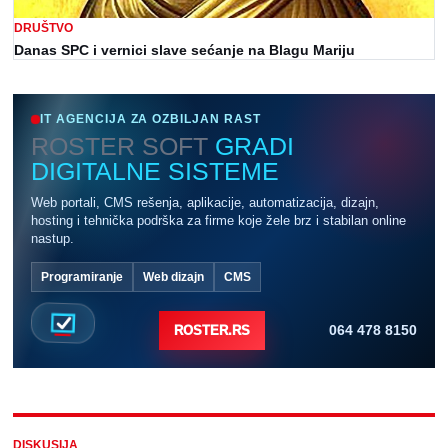
DRUŠTVO
Danas SPC i vernici slave sećanje na Blagu Mariju
IT AGENCIJA ZA OZBILJAN RAST
ROSTER SOFT
GRADI
DIGITALNE SISTEME
Web portali, CMS rešenja, aplikacije, automatizacija, dizajn,
hosting i tehnička podrška za firme koje žele brz i stabilan online
nastup.
Programiranje
Web dizajn
CMS
064 478 8150
ROSTER.RS
DISKUSIJA