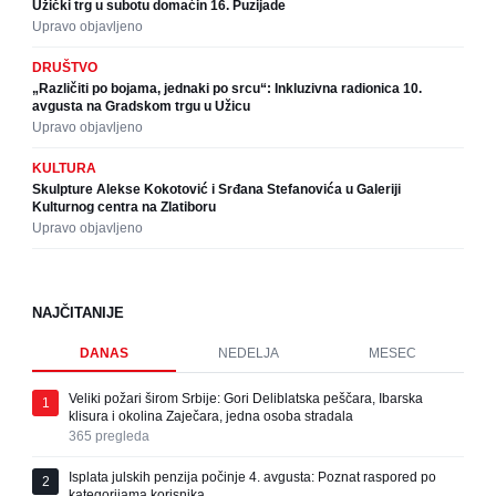
Užički trg u subotu domaćin 16. Puzijade
Upravo objavljeno
DRUŠTVO
„Različiti po bojama, jednaki po srcu“: Inkluzivna radionica 10.
avgusta na Gradskom trgu u Užicu
Upravo objavljeno
KULTURA
Skulpture Alekse Kokotović i Srđana Stefanovića u Galeriji
Kulturnog centra na Zlatiboru
Upravo objavljeno
NAJČITANIJE
DANAS
NEDELJA
MESEC
Veliki požari širom Srbije: Gori Deliblatska peščara, Ibarska
1
klisura i okolina Zaječara, jedna osoba stradala
365
pregleda
Isplata julskih penzija počinje 4. avgusta: Poznat raspored po
2
kategorijama korisnika