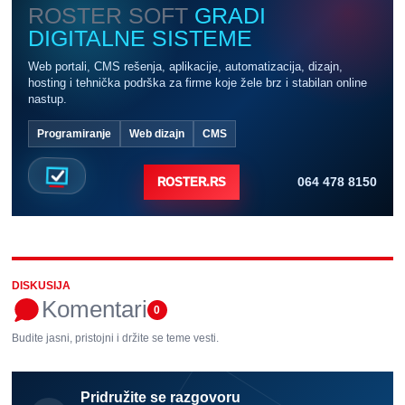
ROSTER SOFT
GRADI
DIGITALNE SISTEME
Web portali, CMS rešenja, aplikacije, automatizacija, dizajn,
hosting i tehnička podrška za firme koje žele brz i stabilan online
nastup.
Programiranje
Web dizajn
CMS
064 478 8150
ROSTER.RS
DISKUSIJA
Komentari
0
Budite jasni, pristojni i držite se teme vesti.
Pridružite se razgovoru