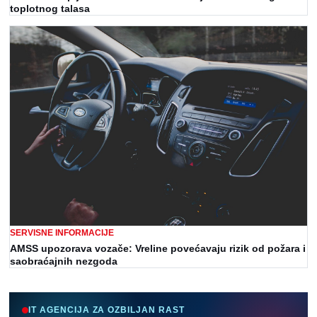
toplotnog talasa
SERVISNE INFORMACIJE
AMSS upozorava vozače: Vreline povećavaju rizik od požara i
saobraćajnih nezgoda
IT AGENCIJA ZA OZBILJAN RAST