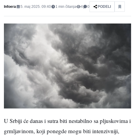
Infoera
5. maj 2025. 09:40
1
min čitanja
4
0
PODELI
U Srbiji će danas i sutra biti nestabilno sa pljuskovima i
grmljavinom, koji ponegde mogu biti intenzivniji,