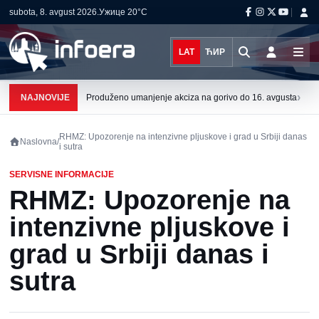
subota, 8. avgust 2026.
Ужице
20°C
LAT
ЋИР
›
NAJNOVIJE
Produženo umanjenje akciza na gorivo do 16. avgusta
RHMZ: Upozorenje na intenzivne pljuskove i grad u Srbiji danas
Naslovna
/
i sutra
SERVISNE INFORMACIJE
RHMZ: Upozorenje na
intenzivne pljuskove i
grad u Srbiji danas i
sutra