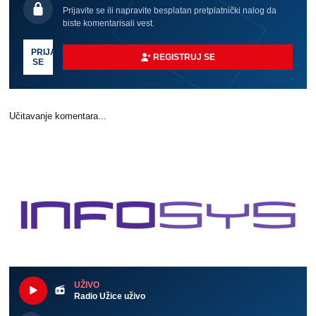
Prijavite se ili napravite besplatan pretplatnički nalog da
biste komentarisali vest.
PRIJAVI
REGISTRUJ SE
SE
Učitavanje komentara...
UŽIVO
Radio Užice uživo