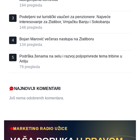
194
pregleda
Podeljeni svi turistički vaučeri za penzionere: Najveće
3
interesovanje za Zlatibor, Vrnjačku Banju i Sokobanju
148
pregleda
Bojan Marović večeras nastupa na Zlatiboru
4
134
pregleda
Podrška ženama na selu i razvoj poljoprivrede tema tribine u
5
Arilju
79
pregleda
NAJNOVIJI KOMENTARI
Još nema odobrenih komentara.
MARKETING RADIO UŽICE