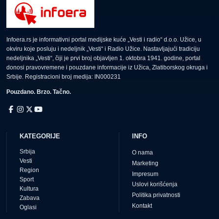
Infoera.rs je informativni portal medijske kuće „Vesti i radio“ d.o.o. Užice, u
okviru koje posluju i nedeljnik „Vesti“ i Radio Užice. Nastavljajući tradiciju
nedeljnika „Vesti“, čiji je prvi broj objavljen 1. oktobra 1941. godine, portal
donosi pravovremene i pouzdane informacije iz Užica, Zlatiborskog okruga i
Srbije. Registracioni broj medija: IN000231
Pouzdano. Brzo. Tačno.
KATEGORIJE
INFO
Srbija
O nama
Vesti
Marketing
Region
Impresum
Sport
Uslovi korišćenja
Kultura
Politika privatnosti
Zabava
Kontakt
Oglasi