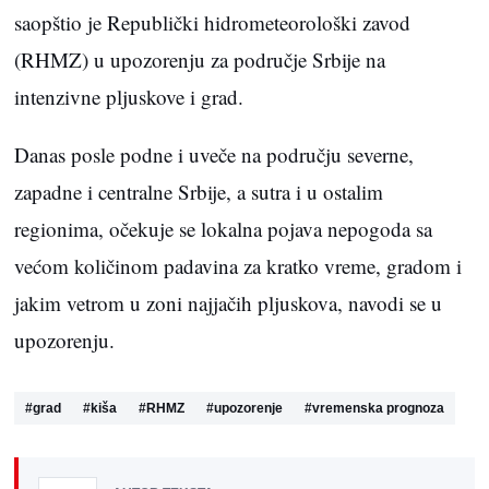
saopštio je Republički hidrometeorološki zavod
(RHMZ) u upozorenju za područje Srbije na
intenzivne pljuskove i grad.
Danas posle podne i uveče na području severne,
zapadne i centralne Srbije, a sutra i u ostalim
regionima, očekuje se lokalna pojava nepogoda sa
većom količinom padavina za kratko vreme, gradom i
jakim vetrom u zoni najjačih pljuskova, navodi se u
upozorenju.
#
grad
#
kiša
#
RHMZ
#
upozorenje
#
vremenska prognoza