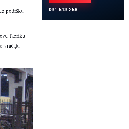
031 513 256
 uz podršku
 ovu fabriku
o vraćaju