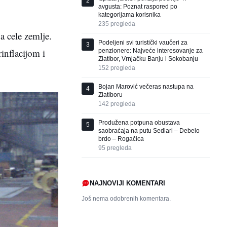
2
avgusta: Poznat raspored po
kategorijama korisnika
235
pregleda
a cele zemlje.
Podeljeni svi turistički vaučeri za
3
inflacijom i
penzionere: Najveće interesovanje za
Zlatibor, Vrnjačku Banju i Sokobanju
152
pregleda
Bojan Marović večeras nastupa na
4
Zlatiboru
142
pregleda
Produžena potpuna obustava
5
saobraćaja na putu Sedlari – Debelo
brdo – Rogačica
95
pregleda
NAJNOVIJI KOMENTARI
Još nema odobrenih komentara.