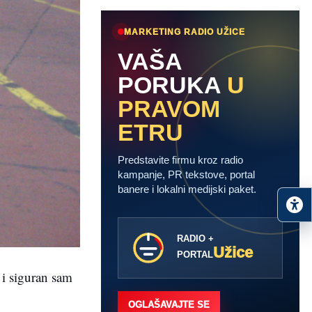
MARKETING RADIO UŽICE
VAŠA
PORUKA
U
PRAVOM
ETRU
Predstavite firmu kroz radio
kampanje, PR tekstove, portal
banere i lokalni medijski paket.
RADIO +
Užice
PORTAL
 i siguran sam
OGLAŠAVAJTE SE