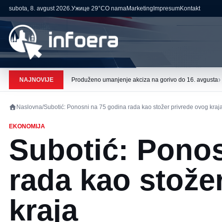
subota, 8. avgust 2026.
Ужице
29°C
O nama
Marketing
Impresum
Kontakt
›
NAJNOVIJE
Produženo umanjenje akciza na gorivo do 16. avgusta
Naslovna
/
Subotić: Ponosni na 75 godina rada kao stožer privrede ovog kraj
EKONOMIJA
Subotić: Ponos
rada kao stože
kraja