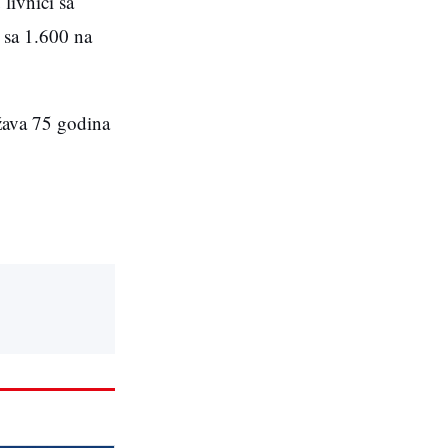
livnici sa
 sa 1.600 na
žava 75 godina