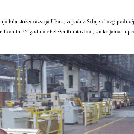
ja bila stožer razvoja Užica, zapadne Srbije i šireg područj
rethodnih 25 godina obeleženih ratovima, sankcijama, hiper