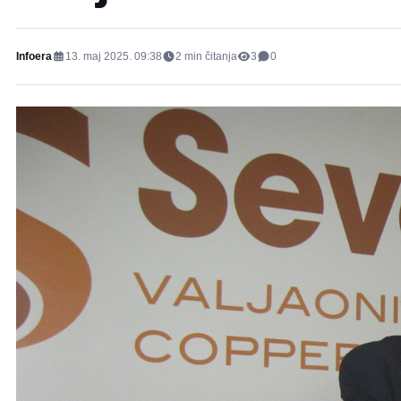
Infoera
13. maj 2025. 09:38
2
min čitanja
3
0