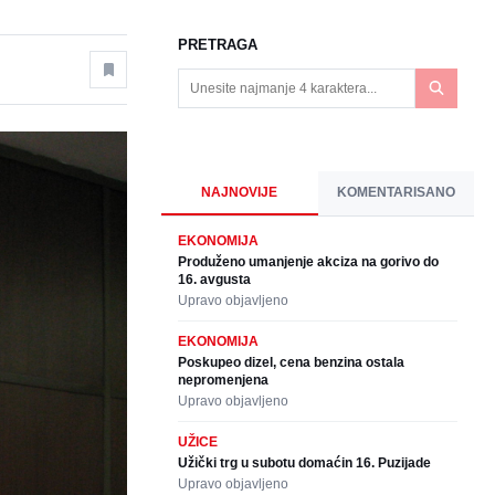
PRETRAGA
NAJNOVIJE
KOMENTARISANO
EKONOMIJA
Produženo umanjenje akciza na gorivo do
16. avgusta
Upravo objavljeno
EKONOMIJA
Poskupeo dizel, cena benzina ostala
nepromenjena
Upravo objavljeno
UŽICE
Užički trg u subotu domaćin 16. Puzijade
Upravo objavljeno