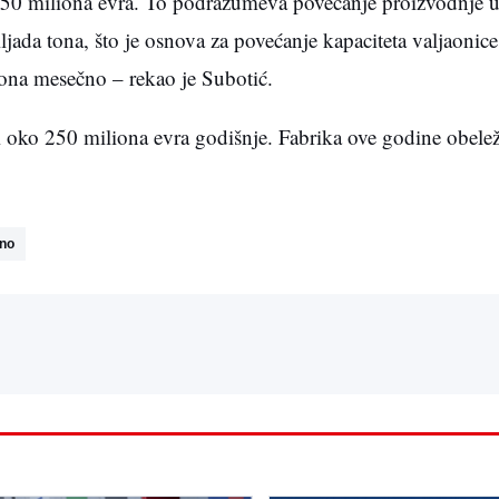
50 miliona evra. To podrazumeva povećanje proizvodnje u 
jada tona, što je osnova za povećanje kapaciteta valjaonice
ona mesečno – rekao je Subotić.
 oko 250 miliona evra godišnje. Fabrika ove godine obele
jno