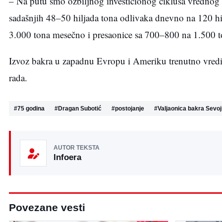
– Na putu smo ozbiljnog investicionog ciklusa vrednog 
sadašnjih 48–50 hiljada tona odlivaka dnevno na 120 hil
3.000 tona mesečno i presaonice sa 700–800 na 1.500 t
Izvoz bakra u zapadnu Evropu i Ameriku trenutno vredi
rada.
#
75 godina
#
Dragan Subotić
#
postojanje
#
Valjaonica bakra Sevo
AUTOR TEKSTA
Infoera
Povezane vesti