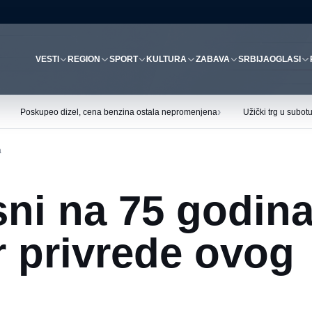
VESTI
REGION
SPORT
KULTURA
ZABAVA
SRBIJA
OGLASI
›
Poskupeo dizel, cena benzina ostala nepromenjena
Užički trg u subo
a
ni na 75 godin
r privrede ovog