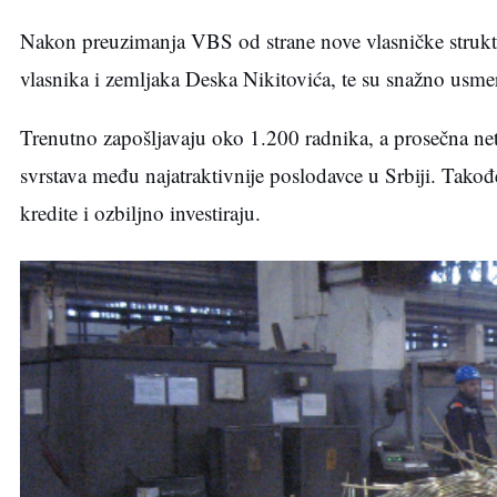
Nakon preuzimanja VBS od strane nove vlasničke struktu
vlasnika i zemljaka Deska Nikitovića, te su snažno usmer
Trenutno zapošljavaju oko 1.200 radnika, a prosečna ne
svrstava među najatraktivnije poslodavce u Srbiji. Tako
kredite i ozbiljno investiraju.