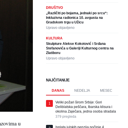
DRUŠTVO
„Različiti po bojama, jednaki po srcu“:
Inkluzivna radionica 10. avgusta na
Gradskom trgu u Užicu
Upravo objavljeno
KULTURA
Skulpture Alekse Kokotović i Srđana
Stefanovića u Galeriji Kulturnog centra na
Zlatiboru
Upravo objavljeno
NAJČITANIJE
DANAS
NEDELJA
MESEC
Veliki požari širom Srbije: Gori
1
Deliblatska peščara, Ibarska klisura i
okolina Zaječara, jedna osoba stradala
379
pregleda
zazovima u
Isplata julskih penzija počinje 4.