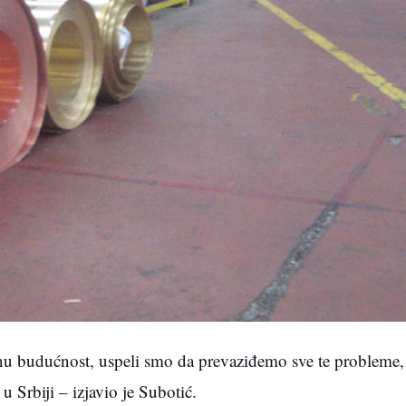
enu budućnost, uspeli smo da prevaziđemo sve te probleme,
u Srbiji – izjavio je Subotić.