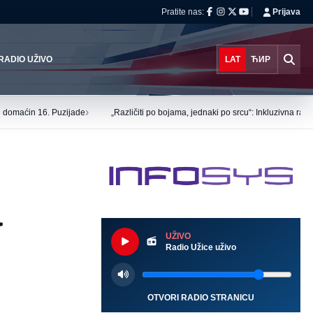
Pratite nas:
Prijava
RADIO UŽIVO
LAT
ЋИР
›
tu domaćin 16. Puzijade
„Različiti po bojama, jednaki po srcu“: Inkluzivna ra
a
UŽIVO
Radio Užice uživo
OTVORI RADIO STRANICU