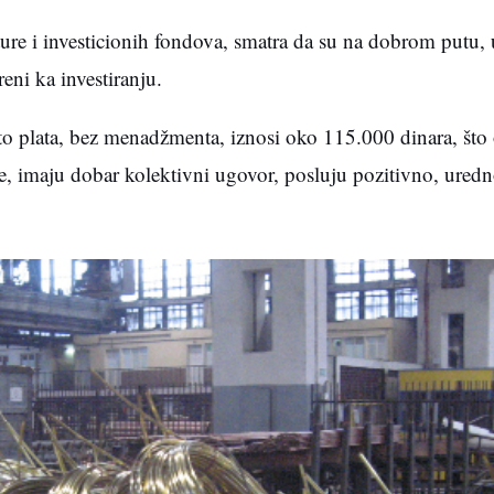
re i investicionih fondova, smatra da su na dobrom putu,
eni ka investiranju.
to plata, bez menadžmenta, iznosi oko 115.000 dinara, što
đe, imaju dobar kolektivni ugovor, posluju pozitivno, uredn