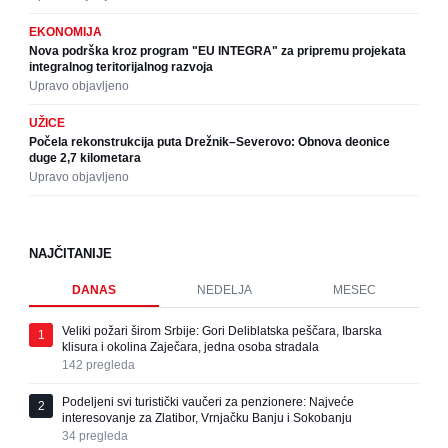
EKONOMIJA
Nova podrška kroz program "EU INTEGRA" za pripremu projekata
integralnog teritorijalnog razvoja
Upravo objavljeno
UŽICE
Počela rekonstrukcija puta Drežnik–Severovo: Obnova deonice
duge 2,7 kilometara
Upravo objavljeno
NAJČITANIJE
DANAS
NEDELJA
MESEC
Veliki požari širom Srbije: Gori Deliblatska peščara, Ibarska
1
klisura i okolina Zaječara, jedna osoba stradala
142
pregleda
Podeljeni svi turistički vaučeri za penzionere: Najveće
2
interesovanje za Zlatibor, Vrnjačku Banju i Sokobanju
34
pregleda