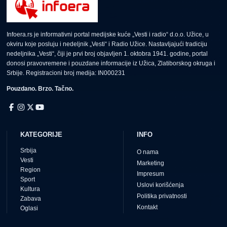
Infoera.rs je informativni portal medijske kuće „Vesti i radio“ d.o.o. Užice, u
okviru koje posluju i nedeljnik „Vesti“ i Radio Užice. Nastavljajući tradiciju
nedeljnika „Vesti“, čiji je prvi broj objavljen 1. oktobra 1941. godine, portal
donosi pravovremene i pouzdane informacije iz Užica, Zlatiborskog okruga i
Srbije. Registracioni broj medija: IN000231
Pouzdano. Brzo. Tačno.
KATEGORIJE
INFO
Srbija
O nama
Vesti
Marketing
Region
Impresum
Sport
Uslovi korišćenja
Kultura
Politika privatnosti
Zabava
Kontakt
Oglasi