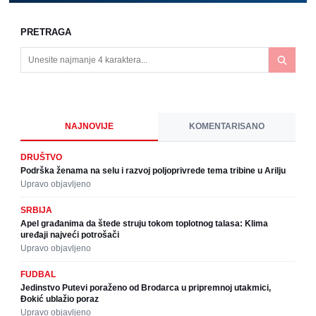
PRETRAGA
NAJNOVIJE
KOMENTARISANO
DRUŠTVO
Podrška ženama na selu i razvoj poljoprivrede tema tribine u Arilju
Upravo objavljeno
SRBIJA
Apel građanima da štede struju tokom toplotnog talasa: Klima
uređaji najveći potrošači
Upravo objavljeno
FUDBAL
Jedinstvo Putevi poraženo od Brodarca u pripremnoj utakmici,
Đokić ublažio poraz
Upravo objavljeno