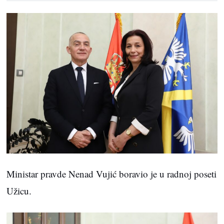
Ministar pravde Nenad Vujić boravio je u radnoj poseti
Užicu.