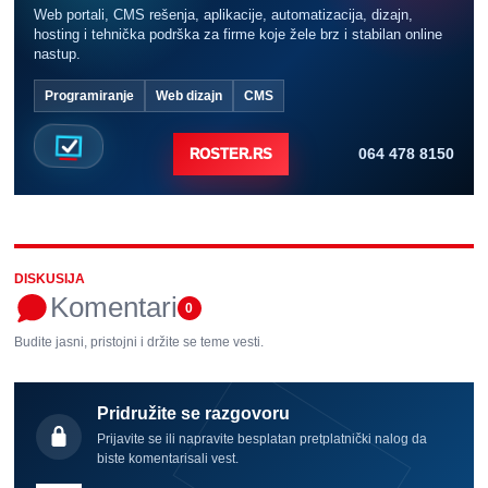
Web portali, CMS rešenja, aplikacije, automatizacija, dizajn,
hosting i tehnička podrška za firme koje žele brz i stabilan online
nastup.
Programiranje
Web dizajn
CMS
064 478 8150
ROSTER.RS
DISKUSIJA
Komentari
0
Budite jasni, pristojni i držite se teme vesti.
Pridružite se razgovoru
Prijavite se ili napravite besplatan pretplatnički nalog da
biste komentarisali vest.