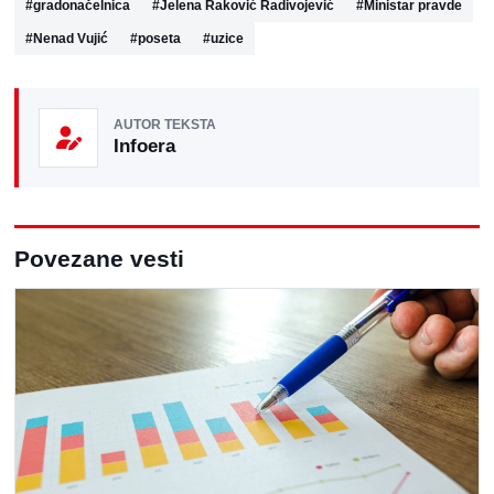
#
gradonačelnica
#
Jelena Raković Radivojević
#
Ministar pravde
#
Nenad Vujić
#
poseta
#
uzice
AUTOR TEKSTA
Infoera
Povezane vesti