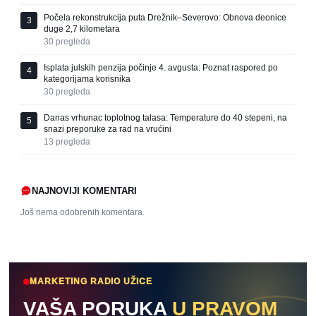
Počela rekonstrukcija puta Drežnik–Severovo: Obnova deonice
3
duge 2,7 kilometara
30
pregleda
Isplata julskih penzija počinje 4. avgusta: Poznat raspored po
4
kategorijama korisnika
30
pregleda
Danas vrhunac toplotnog talasa: Temperature do 40 stepeni, na
5
snazi preporuke za rad na vrućini
13
pregleda
NAJNOVIJI KOMENTARI
Još nema odobrenih komentara.
MARKETING RADIO UŽICE
VAŠA PORUKA
U PRAVOM