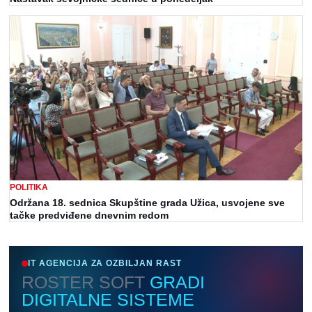
POLITIKA
Održana 18. sednica Skupštine grada Užica, usvojene sve
tačke predviđene dnevnim redom
IT AGENCIJA ZA OZBILJAN RAST
ROSTER SOFT
GRADI
DIGITALNE SISTEME