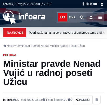
četvrtak, 6. avgust 2026.
Ужице
29°C
LAT
ЋИР
NAJNOVIJE
Podrška ženama na selu i razvoj poljoprivrede tema tribine u 
Naslovna
/
Ministar pravde Nenad Vujić u radnoj poseti Užicu
POLITIKA
Ministar pravde Nenad
Vujić u radnoj poseti
Užicu
Infoera
27. maj 2025. 08:03
1
min čitanja
0
0
PODELI