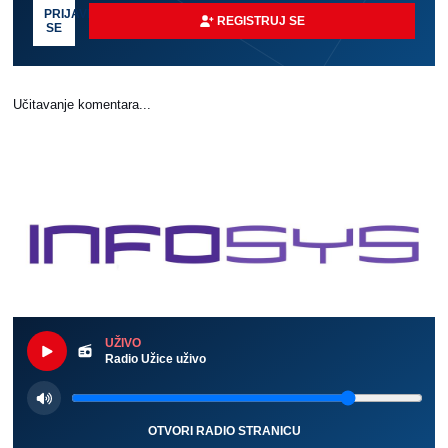
PRIJAVI
REGISTRUJ SE
SE
Učitavanje komentara...
UŽIVO
Radio Užice uživo
OTVORI RADIO STRANICU