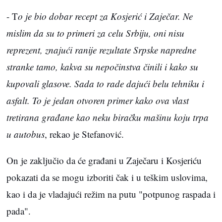
- T
o je bio dobar recept za Kosjerić i Zaječar. Ne
mislim da su to primeri za celu Srbiju, oni nisu
reprezent, znajući ranije rezultate Srpske napredne
stranke tamo, kakva su nepočinstva činili i kako su
kupovali glasove. Sada to rade dajući belu tehniku i
asfalt. To je jedan otvoren primer kako ova vlast
tretirana građane kao neku biračku mašinu koju trpa
u autobus
, rekao je Stefanović.
On je zaključio da će građani u Zaječaru i Kosjeriću
pokazati da se mogu izboriti čak i u teškim uslovima,
kao i da je vladajući režim na putu "potpunog raspada i
pada".