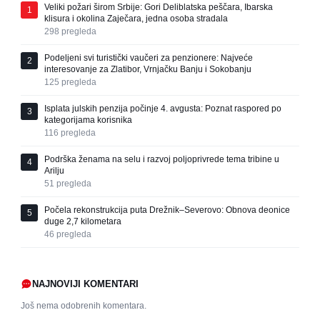
Veliki požari širom Srbije: Gori Deliblatska peščara, Ibarska
1
klisura i okolina Zaječara, jedna osoba stradala
298
pregleda
Podeljeni svi turistički vaučeri za penzionere: Najveće
2
interesovanje za Zlatibor, Vrnjačku Banju i Sokobanju
125
pregleda
Isplata julskih penzija počinje 4. avgusta: Poznat raspored po
3
kategorijama korisnika
116
pregleda
Podrška ženama na selu i razvoj poljoprivrede tema tribine u
4
Arilju
51
pregleda
Počela rekonstrukcija puta Drežnik–Severovo: Obnova deonice
5
duge 2,7 kilometara
46
pregleda
NAJNOVIJI KOMENTARI
Još nema odobrenih komentara.