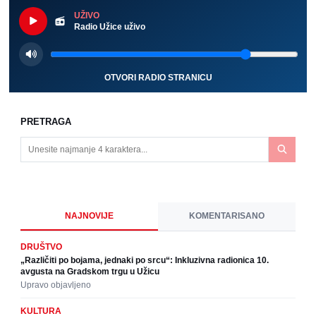
UŽIVO
Radio Užice uživo
OTVORI RADIO STRANICU
PRETRAGA
NAJNOVIJE
KOMENTARISANO
DRUŠTVO
„Različiti po bojama, jednaki po srcu“: Inkluzivna radionica 10.
avgusta na Gradskom trgu u Užicu
Upravo objavljeno
KULTURA