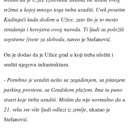
režima u kojoj mnogo toga treba uraditi. Uvek posetim
Kadinjači kada dođem u Užice, zato što je to mesto
stradanja i herojstva ovog naroda. Ti ljudi su položili
sopstvene živote za slobodu
, naveo je Stefanović.
On je dodao da je Užice grad u koji treba uložiti i
srediti njegovu infrastrukturu.
-
Potrebno je uraditi nešto sa zagađenjem, sa pitanjem
parking prostora, sa Gradskom plažom. Ima tu puno
stvari koje treba uraditi. Mislim da nije normalno da u
21. veku sve više ljudi odlazi iz zemlje
, ukazao je
Stefanović.