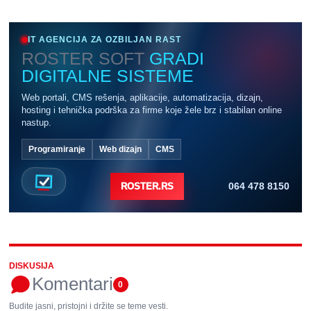
IT AGENCIJA ZA OZBILJAN RAST
ROSTER SOFT
GRADI
DIGITALNE SISTEME
Web portali, CMS rešenja, aplikacije, automatizacija, dizajn,
hosting i tehnička podrška za firme koje žele brz i stabilan online
nastup.
Programiranje
Web dizajn
CMS
064 478 8150
ROSTER.RS
DISKUSIJA
Komentari
0
Budite jasni, pristojni i držite se teme vesti.