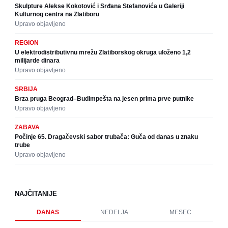
Skulpture Alekse Kokotović i Srđana Stefanovića u Galeriji
Kulturnog centra na Zlatiboru
Upravo objavljeno
REGION
U elektrodistributivnu mrežu Zlatiborskog okruga uloženo 1,2
milijarde dinara
Upravo objavljeno
SRBIJA
Brza pruga Beograd–Budimpešta na jesen prima prve putnike
Upravo objavljeno
ZABAVA
Počinje 65. Dragačevski sabor trubača: Guča od danas u znaku
trube
Upravo objavljeno
NAJČITANIJE
DANAS
NEDELJA
MESEC