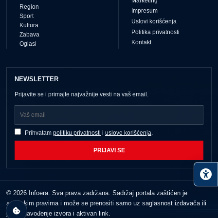
Marketing
Region
Impresum
Sport
Uslovi korišćenja
Kultura
Politika privatnosti
Zabava
Kontakt
Oglasi
NEWSLETTER
Prijavite se i primajte najvažnije vesti na vaš email.
Prihvatam
politiku privatnosti
i
uslove korišćenja
.
PRIJAVI SE
© 2026 Infoera. Sva prava zadržana. Sadržaj portala zaštićen je
autorskim pravima i može se prenositi samo uz saglasnost izdavača ili
jasno navođenje izvora i aktivan link.