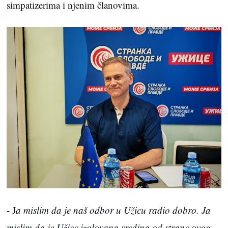
simpatizerima i njenim članovima.
- J
a mislim da je naš odbor u Užicu radio dobro. Ja
mislim da je Užice izolovana sredina od strane ovog