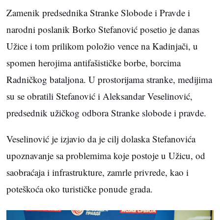
Zamenik predsednika Stranke Slobode i Pravde i
narodni poslanik Borko Stefanović posetio je danas
Užice i tom prilikom položio vence na Kadinjači, u
spomen herojima antifašističke borbe, borcima
Radničkog bataljona. U prostorijama stranke, medijima
su se obratili Stefanović i Aleksandar Veselinović,
predsednik užičkog odbora Stranke slobode i pravde.
Veselinović je izjavio da je cilj dolaska Stefanovića
upoznavanje sa problemima koje postoje u Užicu, od
saobraćaja i infrastrukture, zamrle privrede, kao i
poteškoća oko turističke ponude grada.