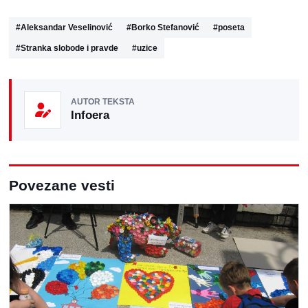
#
Aleksandar Veselinović
#
Borko Stefanović
#
poseta
#
Stranka slobode i pravde
#
uzice
AUTOR TEKSTA
Infoera
Povezane vesti