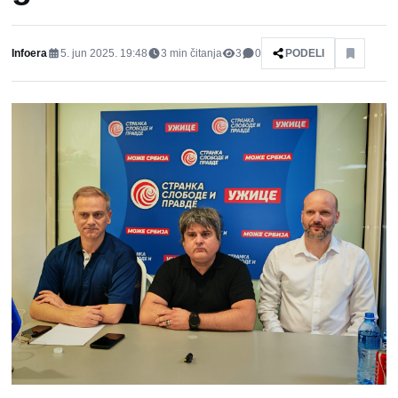
Infoera
5. jun 2025. 19:48
3
min čitanja
3
0
PODELI