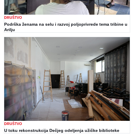
DRUŠTVO
Podrška ženama na selu i razvoj poljoprivrede tema tribine u
Arilju
DRUŠTVO
U toku rekonstrukcija Dečjeg odeljenja užičke biblioteke