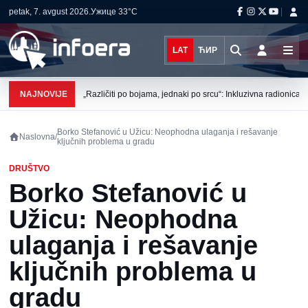
petak, 7. avgust 2026.
Ужице
33°C
LAT
ЋИР
NAJNOVIJE
„Različiti po bojama, jednaki po srcu“: Inkluzivna radionica
Borko Stefanović u Užicu: Neophodna ulaganja i rešavanje
Naslovna
/
ključnih problema u gradu
DRUŠTVO
Borko Stefanović u
Užicu: Neophodna
ulaganja i rešavanje
ključnih problema u
gradu