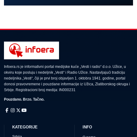
Infoera.rs je informativni portal medijske kuće „Vesti i radio“ d.o.o. Užice, u
okviru koje posluju i nedeljnik „Vesti“ i Radio Užice. Nastavljajući tradiciju
nedeljnika „Vesti“, čiji je prvi broj objavljen 1. oktobra 1941. godine, portal
donosi pravovremene i pouzdane informacije iz Užica, Zlatiborskog okruga i
Srbije. Registracioni broj medija: IN000231
Pouzdano. Brzo. Tačno.
KATEGORIJE
INFO
Srbija