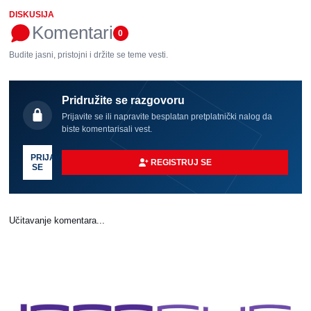
DISKUSIJA
Komentari
0
Budite jasni, pristojni i držite se teme vesti.
Pridružite se razgovoru
Prijavite se ili napravite besplatan pretplatnički nalog da
biste komentarisali vest.
PRIJAVI
REGISTRUJ SE
SE
Učitavanje komentara...