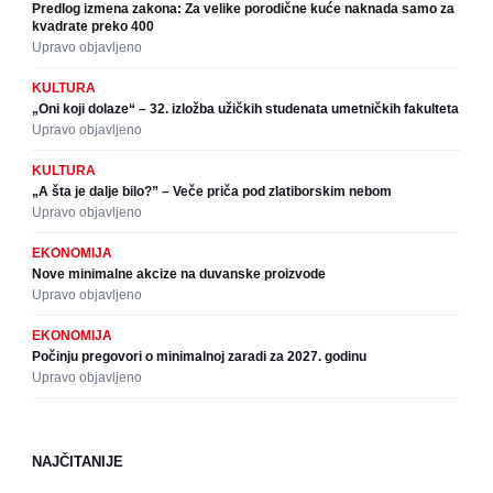
Predlog izmena zakona: Za velike porodične kuće naknada samo za
kvadrate preko 400
Upravo objavljeno
KULTURA
„Oni koji dolaze“ – 32. izložba užičkih studenata umetničkih fakulteta
Upravo objavljeno
KULTURA
„A šta je dalje bilo?” – Veče priča pod zlatiborskim nebom
Upravo objavljeno
EKONOMIJA
Nove minimalne akcize na duvanske proizvode
Upravo objavljeno
EKONOMIJA
Počinju pregovori o minimalnoj zaradi za 2027. godinu
Upravo objavljeno
NAJČITANIJE