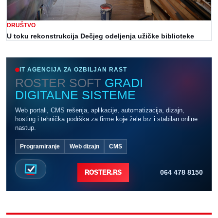
DRUŠTVO
U toku rekonstrukcija Dečjeg odeljenja užičke biblioteke
IT AGENCIJA ZA OZBILJAN RAST
ROSTER SOFT
GRADI
DIGITALNE SISTEME
Web portali, CMS rešenja, aplikacije, automatizacija, dizajn,
hosting i tehnička podrška za firme koje žele brz i stabilan online
nastup.
Programiranje
Web dizajn
CMS
064 478 8150
ROSTER.RS