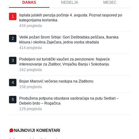
DANAS
NEDELJA
MESEC
Isplata julskih penzija počinje 4. avgusta: Poznat raspored po
1
kategorijama korisnika
434
pregleda
Veliki požari širom Srbije: Gori Deliblatska peščara, Ibarska
2
klisura i okolina Zaječara, jedna osoba stradala
414
pregleda
Podeljeni svi turistički vaučeri za penzionere: Najveće
3
interesovanje za Zlatibor, Vrnjačku Banju i Sokobanju
162
pregleda
Bojan Marović večeras nastupa na Zlatiboru
4
158
pregleda
Produžena potpuna obustava saobraćaja na putu Sedlari –
5
Debelo brdo – Rogačica
129
pregleda
NAJNOVIJI KOMENTARI