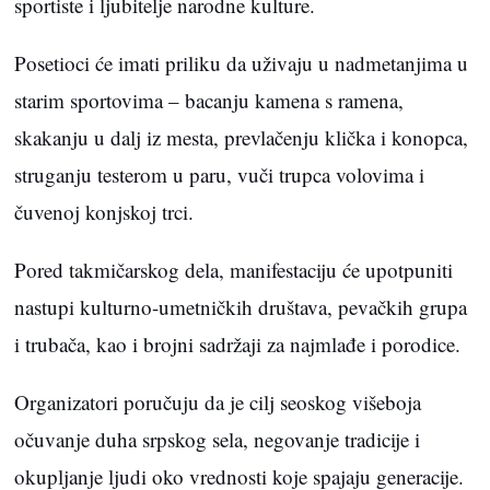
sportiste i ljubitelje narodne kulture.
Posetioci će imati priliku da uživaju u nadmetanjima u
starim sportovima – bacanju kamena s ramena,
skakanju u dalj iz mesta, prevlačenju klička i konopca,
struganju testerom u paru, vuči trupca volovima i
čuvenoj konjskoj trci.
Pored takmičarskog dela, manifestaciju će upotpuniti
nastupi kulturno-umetničkih društava, pevačkih grupa
i trubača, kao i brojni sadržaji za najmlađe i porodice.
Organizatori poručuju da je cilj seoskog višeboja
očuvanje duha srpskog sela, negovanje tradicije i
okupljanje ljudi oko vrednosti koje spajaju generacije.