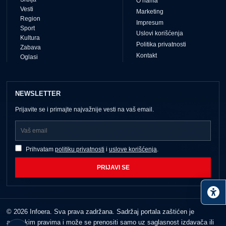
O nama
Vesti
Marketing
Region
Impresum
Sport
Uslovi korišćenja
Kultura
Politika privatnosti
Zabava
Kontakt
Oglasi
NEWSLETTER
Prijavite se i primajte najvažnije vesti na vaš email.
Prihvatam
politiku privatnosti
i
uslove korišćenja
.
PRIJAVI SE
© 2026 Infoera. Sva prava zadržana. Sadržaj portala zaštićen je
autorskim pravima i može se prenositi samo uz saglasnost izdavača ili