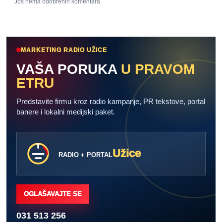
Još nema odobrenih komentara.
MARKETING RADIO UŽICE
VAŠA PORUKA
U PRAVOM
ETRU
Predstavite firmu kroz radio kampanje, PR tekstove, portal
banere i lokalni medijski paket.
Užice
RADIO + PORTAL
OGLAŠAVAJTE SE
031 513 256