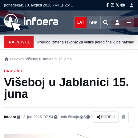
ponedeljak, 10. avgust 2026.
Ужице
25°C
LAT
ЋИР
NAJNOVIJE
Predlog izmena zakona: Za velike porodične kuće naknada
Naslovna
/
Višeboj u Jablanici 15. juna
DRUŠTVO
Višeboj u Jablanici 15.
juna
Infoera
12. jun 2025. 07:54
1
min čitanja
5
0
PODELI