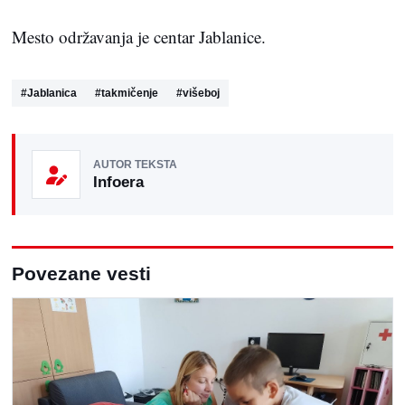
Mesto održavanja je centar Jablanice.
#
Jablanica
#
takmičenje
#
višeboj
AUTOR TEKSTA
Infoera
Povezane vesti