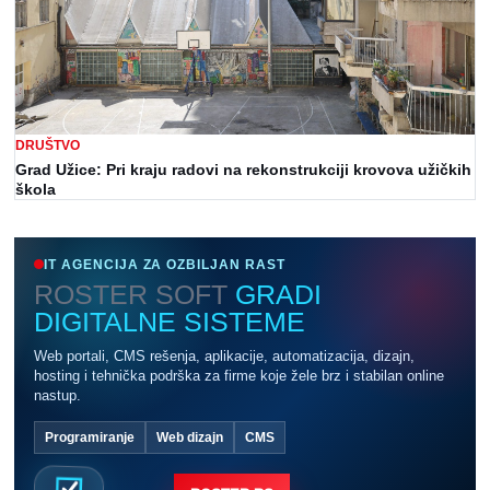
DRUŠTVO
Grad Užice: Pri kraju radovi na rekonstrukciji krovova užičkih
škola
IT AGENCIJA ZA OZBILJAN RAST
ROSTER SOFT
GRADI
DIGITALNE SISTEME
Web portali, CMS rešenja, aplikacije, automatizacija, dizajn,
hosting i tehnička podrška za firme koje žele brz i stabilan online
nastup.
Programiranje
Web dizajn
CMS