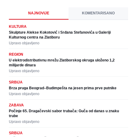
NAJNOVIJE
KOMENTARISANO
KULTURA
Skulpture Alekse Kokotović i Srđana Stefanovića u Galeriji
Kulturnog centra na Zlatiboru
Upravo objavljeno
REGION
U elektrodistributivnu mrežu Zlatiborskog okruga uloženo 1,2
milijarde dinara
Upravo objavljeno
SRBIJA
Brza pruga Beograd–Budimpešta na jesen prima prve putnike
Upravo objavljeno
ZABAVA
Počinje 65. Dragačevski sabor trubača: Guča od danas u znaku
trube
Upravo objavljeno
SRBIJA