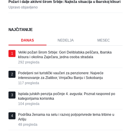
Požari i dalje aktivni širom Srbije: Najteža situacija u Ibarskoj klisuri
Upravo objavljeno
NAJČITANIJE
DANAS
NEDELJA
MESEC
Veliki požari širom Srbije: Gori Deliblatska peščara, Ibarska
1
klisura i okolina Zaječara, jedna osoba stradala
292
pregleda
Podeljeni svi turistički vaučeri za penzionere: Najveće
2
interesovanje za Zlatibor, Vrnjačku Banju i Sokobanju
117
pregleda
Isplata julskih penzija počinje 4. avgusta: Poznat raspored po
3
kategorijama korisnika
104
pregleda
Podrška ženama na selu i razvoj poljoprivrede tema tribine u
4
Arilju
48
pregleda