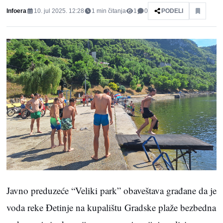
Infoera
10. jul 2025. 12:28
1
min čitanja
1
0
PODELI
Javno preduzeće “Veliki park” obaveštava građane da je
voda reke Đetinje na kupalištu Gradske plaže bezbedna