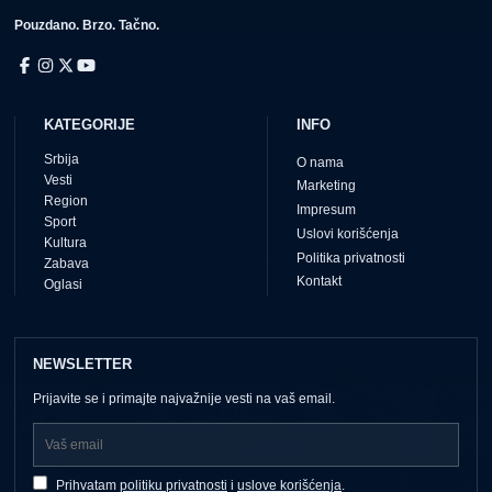
Pouzdano. Brzo. Tačno.
KATEGORIJE
INFO
Srbija
O nama
Vesti
Marketing
Region
Impresum
Sport
Uslovi korišćenja
Kultura
Politika privatnosti
Zabava
Kontakt
Oglasi
NEWSLETTER
Prijavite se i primajte najvažnije vesti na vaš email.
Prihvatam
politiku privatnosti
i
uslove korišćenja
.