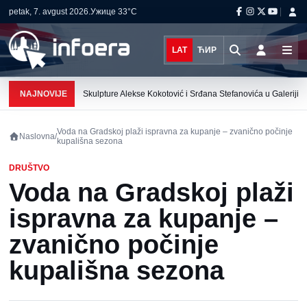
petak, 7. avgust 2026.
Ужице
33°C
LAT
ЋИР
NAJNOVIJE
Skulpture Alekse Kokotović i Srđana Stefanovića u Galeriji K
Voda na Gradskoj plaži ispravna za kupanje – zvanično počinje
Naslovna
/
kupališna sezona
DRUŠTVO
Voda na Gradskoj plaži
ispravna za kupanje –
zvanično počinje
kupališna sezona