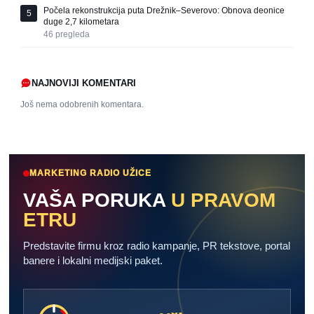
Počela rekonstrukcija puta Drežnik–Severovo: Obnova deonice
5
duge 2,7 kilometara
46
pregleda
NAJNOVIJI KOMENTARI
Još nema odobrenih komentara.
MARKETING RADIO UŽICE
VAŠA PORUKA
U PRAVOM
ETRU
Predstavite firmu kroz radio kampanje, PR tekstove, portal
banere i lokalni medijski paket.