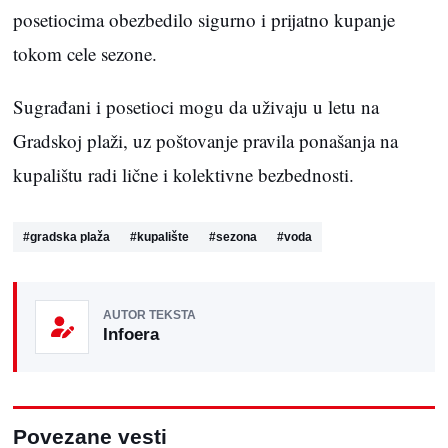
posetiocima obezbedilo sigurno i prijatno kupanje
tokom cele sezone.
Sugrađani i posetioci mogu da uživaju u letu na
Gradskoj plaži, uz poštovanje pravila ponašanja na
kupalištu radi lične i kolektivne bezbednosti.
#
gradska plaža
#
kupalište
#
sezona
#
voda
AUTOR TEKSTA
Infoera
Povezane vesti