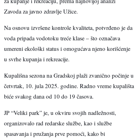
za kupanje i rekreaciju, prema najnovijoj analizi
Zavoda za javno zdravlje Užice.
Na osnovu izvršene kontrole kvaliteta, potvrđeno je da
voda pripada vodotoku treće klase – što označava
umereni ekološki status i omogućava njeno korišćenje
u svrhe kupanja i rekreacije.
Kupališna sezona na Gradskoj plaži zvanično počinje u
četvrtak, 10. jula 2025. godine. Radno vreme kupališta
biće svakog dana od 10 do 19 časova.
JP “Veliki park” je, u okviru svojih nadležnosti,
organizovalo rad redarske službe, kao i službe
spasavanja i pružanja prve pomoći, kako bi