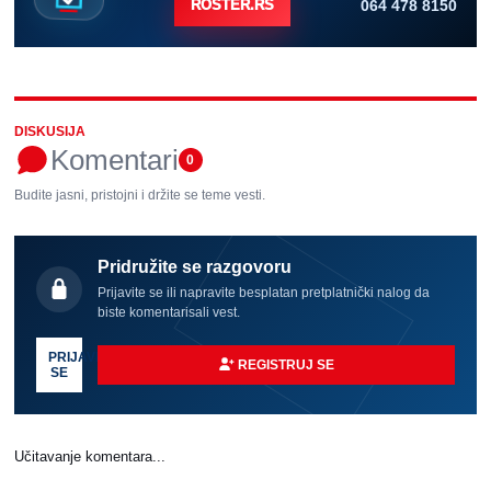
064 478 8150
ROSTER.RS
DISKUSIJA
Komentari
0
Budite jasni, pristojni i držite se teme vesti.
Pridružite se razgovoru
Prijavite se ili napravite besplatan pretplatnički nalog da
biste komentarisali vest.
PRIJAVI
REGISTRUJ SE
SE
Učitavanje komentara...