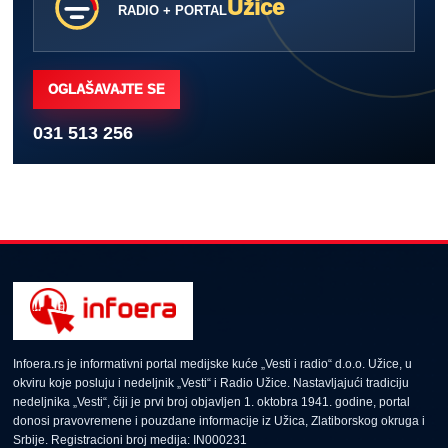
Užice
RADIO + PORTAL
OGLAŠAVAJTE SE
031 513 256
Infoera.rs je informativni portal medijske kuće „Vesti i radio“ d.o.o. Užice, u
okviru koje posluju i nedeljnik „Vesti“ i Radio Užice. Nastavljajući tradiciju
nedeljnika „Vesti“, čiji je prvi broj objavljen 1. oktobra 1941. godine, portal
donosi pravovremene i pouzdane informacije iz Užica, Zlatiborskog okruga i
Srbije. Registracioni broj medija: IN000231