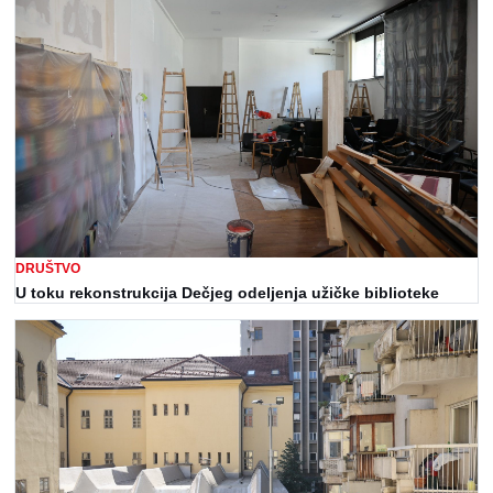
DRUŠTVO
U toku rekonstrukcija Dečjeg odeljenja užičke biblioteke