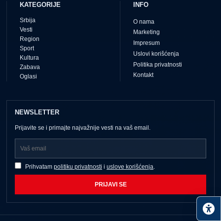
KATEGORIJE
INFO
Srbija
O nama
Vesti
Marketing
Region
Impresum
Sport
Uslovi korišćenja
Kultura
Politika privatnosti
Zabava
Kontakt
Oglasi
NEWSLETTER
Prijavite se i primajte najvažnije vesti na vaš email.
Prihvatam
politiku privatnosti
i
uslove korišćenja
.
PRIJAVI SE