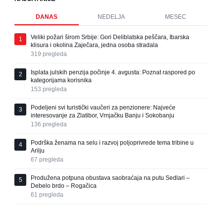
DANAS
NEDELJA
MESEC
Veliki požari širom Srbije: Gori Deliblatska peščara, Ibarska
1
klisura i okolina Zaječara, jedna osoba stradala
319
pregleda
Isplata julskih penzija počinje 4. avgusta: Poznat raspored po
2
kategorijama korisnika
153
pregleda
Podeljeni svi turistički vaučeri za penzionere: Najveće
3
interesovanje za Zlatibor, Vrnjačku Banju i Sokobanju
136
pregleda
Podrška ženama na selu i razvoj poljoprivrede tema tribine u
4
Arilju
67
pregleda
Produžena potpuna obustava saobraćaja na putu Sedlari –
5
Debelo brdo – Rogačica
61
pregleda