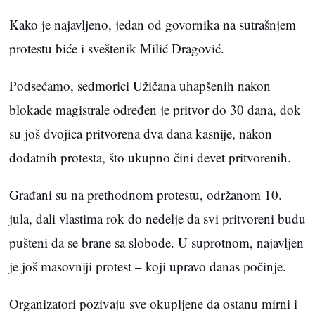
Kako je najavljeno, jedan od govornika na sutrašnjem
protestu biće i sveštenik Milić Dragović.
Podsećamo, sedmorici Užičana uhapšenih nakon
blokade magistrale određen je pritvor do 30 dana, dok
su još dvojica pritvorena dva dana kasnije, nakon
dodatnih protesta, što ukupno čini devet pritvorenih.
Građani su na prethodnom protestu, održanom 10.
jula, dali vlastima rok do nedelje da svi pritvoreni budu
pušteni da se brane sa slobode. U suprotnom, najavljen
je još masovniji protest – koji upravo danas počinje.
Organizatori pozivaju sve okupljene da ostanu mirni i