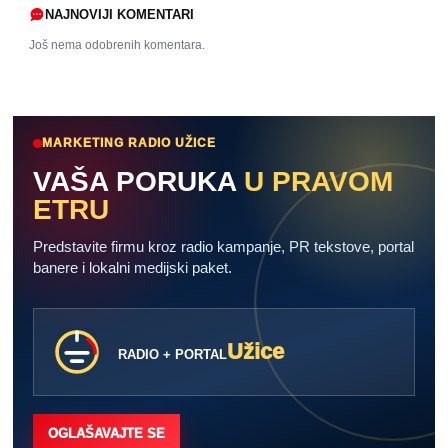
NAJNOVIJI KOMENTARI
Još nema odobrenih komentara.
MARKETING RADIO UŽICE
VAŠA PORUKA
U PRAVOM
ETRU
Predstavite firmu kroz radio kampanje, PR tekstove, portal
banere i lokalni medijski paket.
Užice
RADIO + PORTAL
OGLAŠAVAJTE SE