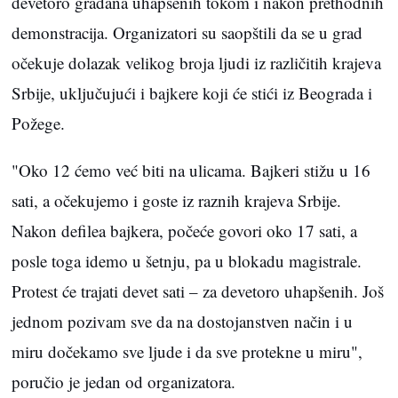
devetoro građana uhapšenih tokom i nakon prethodnih
demonstracija. Organizatori su saopštili da se u grad
očekuje dolazak velikog broja ljudi iz različitih krajeva
Srbije, uključujući i bajkere koji će stići iz Beograda i
Požege.
"Oko 12 ćemo već biti na ulicama. Bajkeri stižu u 16
sati, a očekujemo i goste iz raznih krajeva Srbije.
Nakon defilea bajkera, počeće govori oko 17 sati, a
posle toga idemo u šetnju, pa u blokadu magistrale.
Protest će trajati devet sati – za devetoro uhapšenih. Još
jednom pozivam sve da na dostojanstven način i u
miru dočekamo sve ljude i da sve protekne u miru",
poručio je jedan od organizatora.