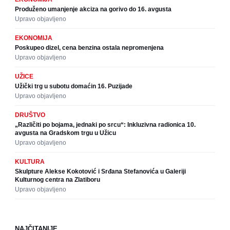
Produženo umanjenje akciza na gorivo do 16. avgusta
Upravo objavljeno
EKONOMIJA
Poskupeo dizel, cena benzina ostala nepromenjena
Upravo objavljeno
UŽICE
Užički trg u subotu domaćin 16. Puzijade
Upravo objavljeno
DRUŠTVO
„Različiti po bojama, jednaki po srcu“: Inkluzivna radionica 10.
avgusta na Gradskom trgu u Užicu
Upravo objavljeno
KULTURA
Skulpture Alekse Kokotović i Srđana Stefanovića u Galeriji
Kulturnog centra na Zlatiboru
Upravo objavljeno
NAJČITANIJE