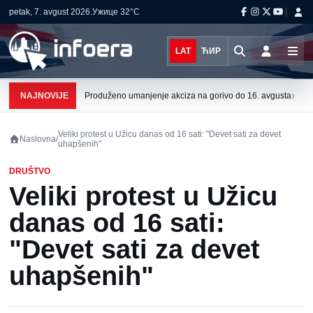
petak, 7. avgust 2026.
Ужице
32°C
LAT
ЋИР
›
NAJNOVIJE
Produženo umanjenje akciza na gorivo do 16. avgusta
Veliki protest u Užicu danas od 16 sati: "Devet sati za devet
Naslovna
/
uhapšenih"
DRUŠTVO
Veliki protest u Užicu
danas od 16 sati:
"Devet sati za devet
uhapšenih"