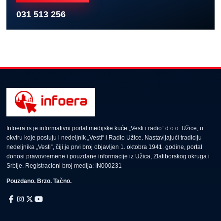
031 513 256
Infoera.rs je informativni portal medijske kuće „Vesti i radio“ d.o.o. Užice, u
okviru koje posluju i nedeljnik „Vesti“ i Radio Užice. Nastavljajući tradiciju
nedeljnika „Vesti“, čiji je prvi broj objavljen 1. oktobra 1941. godine, portal
donosi pravovremene i pouzdane informacije iz Užica, Zlatiborskog okruga i
Srbije. Registracioni broj medija: IN000231
Pouzdano. Brzo. Tačno.