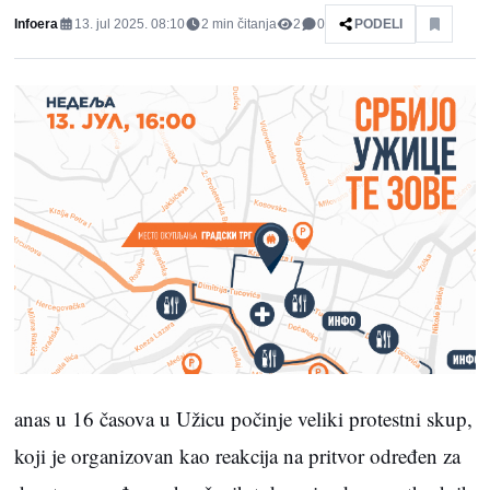
Infoera
13. jul 2025. 08:10
2
min čitanja
2
0
PODELI
anas u 16 časova u Užicu počinje veliki protestni skup,
koji je organizovan kao reakcija na pritvor određen za