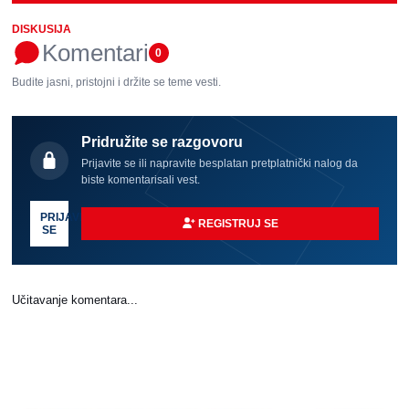
DISKUSIJA
Komentari
0
Budite jasni, pristojni i držite se teme vesti.
Pridružite se razgovoru
Prijavite se ili napravite besplatan pretplatnički nalog da
biste komentarisali vest.
PRIJAVI
REGISTRUJ SE
SE
Učitavanje komentara...