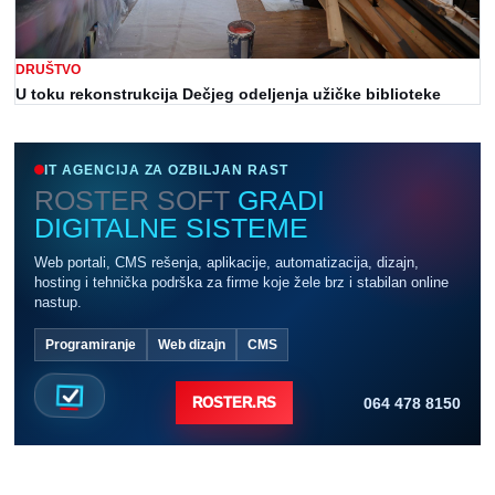
DRUŠTVO
U toku rekonstrukcija Dečjeg odeljenja užičke biblioteke
IT AGENCIJA ZA OZBILJAN RAST
ROSTER SOFT
GRADI
DIGITALNE SISTEME
Web portali, CMS rešenja, aplikacije, automatizacija, dizajn,
hosting i tehnička podrška za firme koje žele brz i stabilan online
nastup.
Programiranje
Web dizajn
CMS
064 478 8150
ROSTER.RS