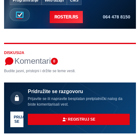
Programiranje
Web dizajn
CMS
064 478 8150
ROSTER.RS
DISKUSIJA
Komentari
0
Budite jasni, pristojni i držite se teme vesti.
Pridružite se razgovoru
Prijavite se ili napravite besplatan pretplatnički nalog da
biste komentarisali vest.
PRIJAVI
REGISTRUJ SE
SE