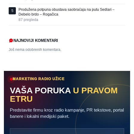
Produžena potpuna obustava saobraćaja na putu Sedlari –
5
Debelo brdo – Rogačica
87
pregleda
NAJNOVIJI KOMENTARI
Još nema odobrenih komentara.
MARKETING RADIO UŽICE
VAŠA PORUKA
U PRAVOM
ETRU
Predstavite firmu kroz radio kampanje, PR tekstove, portal
banere i lokalni medijski paket.