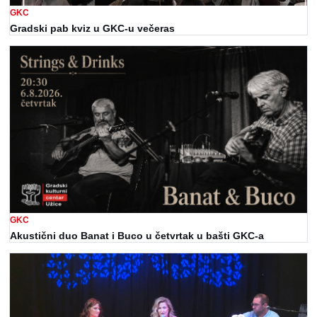
GKC
Gradski pab kviz u GKC-u večeras
GKC
Akustični duo Banat i Buco u četvrtak u bašti GKC-a