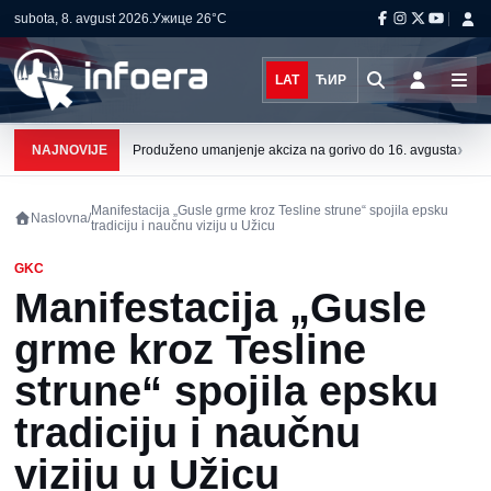
subota, 8. avgust 2026.
Ужице
26°C
LAT
ЋИР
›
NAJNOVIJE
Produženo umanjenje akciza na gorivo do 16. avgusta
Manifestacija „Gusle grme kroz Tesline strune“ spojila epsku
Naslovna
/
tradiciju i naučnu viziju u Užicu
GKC
Manifestacija „Gusle
grme kroz Tesline
strune“ spojila epsku
tradiciju i naučnu
viziju u Užicu