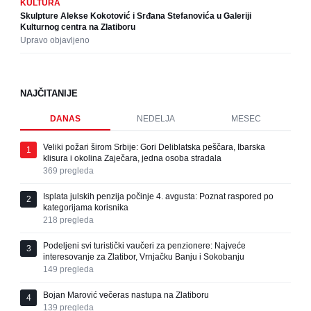
KULTURA
Skulpture Alekse Kokotović i Srđana Stefanovića u Galeriji
Kulturnog centra na Zlatiboru
Upravo objavljeno
NAJČITANIJE
DANAS
NEDELJA
MESEC
Veliki požari širom Srbije: Gori Deliblatska peščara, Ibarska
1
klisura i okolina Zaječara, jedna osoba stradala
369
pregleda
Isplata julskih penzija počinje 4. avgusta: Poznat raspored po
2
kategorijama korisnika
218
pregleda
Podeljeni svi turistički vaučeri za penzionere: Najveće
3
interesovanje za Zlatibor, Vrnjačku Banju i Sokobanju
149
pregleda
Bojan Marović večeras nastupa na Zlatiboru
4
139
pregleda