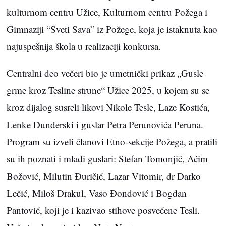
kulturnom centru Užice, Kulturnom centru Požega i
Gimnaziji “Sveti Sava” iz Požege, koja je istaknuta kao
najuspešnija škola u realizaciji konkursa.
Centralni deo večeri bio je umetnički prikaz „Gusle
grme kroz Tesline strune“ Užice 2025, u kojem su se
kroz dijalog susreli likovi Nikole Tesle, Laze Kostića,
Lenke Dunđerski i guslar Petra Perunovića Peruna.
Program su izveli članovi Etno-sekcije Požega, a pratili
su ih poznati i mladi guslari: Stefan Tomonjić, Aćim
Božović, Milutin Đuričić, Lazar Vitomir, dr Darko
Lečić, Miloš Drakul, Vaso Đondović i Bogdan
Pantović, koji je i kazivao stihove posvećene Tesli.